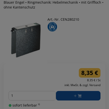
Blauer Engel • Ringmechanik: Hebelmechanik • mit Griffloch •
ohne Kantenschutz
Art.-Nr. CEN280210
8,35 €
8.35 € / St
inkl. MwSt. & zzgl. Versand
Menge
sofort lieferbar ¹⁾