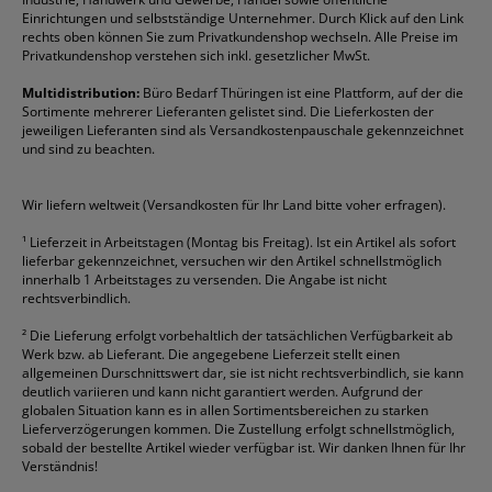
Einrichtungen und selbstständige Unternehmer. Durch Klick auf den Link
Fineliner
Esselte
Kugelschreiber
Pritt
Tintenpatronen
rechts oben können Sie zum Privatkundenshop wechseln. Alle Preise im
Folienschreiber
Faber-Castell
Mappen
Schneider
Toilettenpapier
Privatkundenshop verstehen sich inkl. gesetzlicher MwSt.
Formulare
Fellowes
Ordner
Stabilo
Toner
Multidistribution:
Büro Bedarf Thüringen ist eine Plattform, auf der die
Sortimente mehrerer Lieferanten gelistet sind. Die Lieferkosten der
Gelschreiber
Franken
Packband
Staedtler
Versandmaterial
jeweiligen Lieferanten sind als Versandkostenpauschale gekennzeichnet
Geschäftsbücher
Fripa
Permanentmarker
Tesa
Versandtaschen
und sind zu beachten.
HAN
Tipp-Ex
HP
alle Marken anzeigen
Wir liefern weltweit (Versandkosten für Ihr Land bitte voher erfragen).
¹
Lieferzeit in Arbeitstagen (Montag bis Freitag). Ist ein Artikel als sofort
lieferbar gekennzeichnet, versuchen wir den Artikel schnellstmöglich
innerhalb 1 Arbeitstages zu versenden. Die Angabe ist nicht
rechtsverbindlich.
²
Die Lieferung erfolgt vorbehaltlich der tatsächlichen Verfügbarkeit ab
Werk bzw. ab Lieferant. Die angegebene Lieferzeit stellt einen
allgemeinen Durschnittswert dar, sie ist nicht rechtsverbindlich, sie kann
deutlich variieren und kann nicht garantiert werden. Aufgrund der
globalen Situation kann es in allen Sortimentsbereichen zu starken
Lieferverzögerungen kommen. Die Zustellung erfolgt schnellstmöglich,
sobald der bestellte Artikel wieder verfügbar ist. Wir danken Ihnen für Ihr
Verständnis!