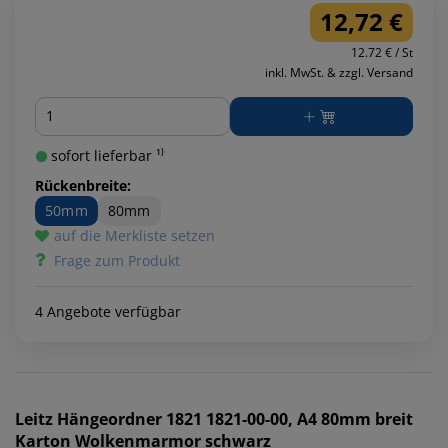
12,72 €
12.72 € / St
inkl. MwSt. & zzgl. Versand
Menge
sofort lieferbar ¹⁾
Rückenbreite:
50mm
80mm
auf die Merkliste setzen
Frage zum Produkt
4 Angebote verfügbar
Leitz
Hängeordner 1821 1821-00-00, A4 80mm breit
Karton Wolkenmarmor schwarz