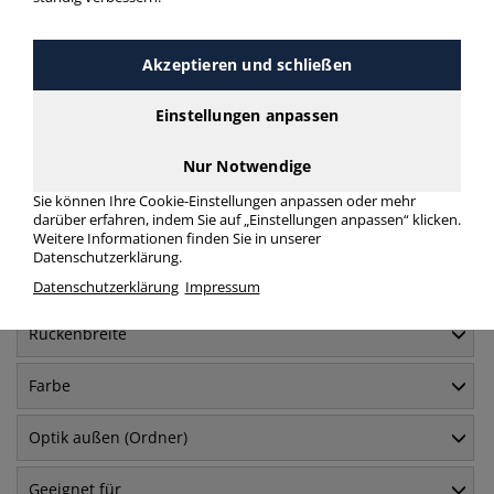
Häufig gesucht
Akzeptieren und schließen
Hängeordner
A4
Einstellungen anpassen
Nur Notwendige
Sie können Ihre Cookie-Einstellungen anpassen oder mehr
Produkte filtern
darüber erfahren, indem Sie auf „Einstellungen anpassen“ klicken.
Weitere Informationen finden Sie in unserer
Datenschutzerklärung.
Format
Datenschutzerklärung
Impressum
Rückenbreite
Farbe
Optik außen (Ordner)
Geeignet für