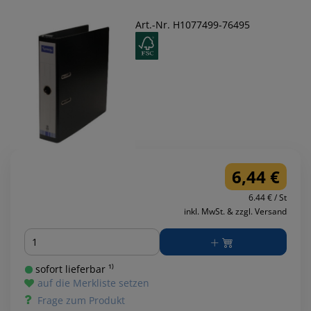
Art.-Nr. H1077499-76495
6,44 €
6.44 € / St
inkl. MwSt. & zzgl. Versand
Menge
sofort lieferbar ¹⁾
auf die Merkliste setzen
Frage zum Produkt