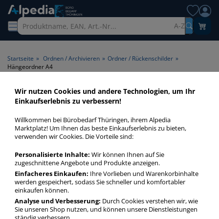
A-Z
Startseite
»
Ordnen / Archivieren
»
Ordner / Rückenschilder
»
Hängeordner A4
Wir nutzen Cookies und andere Technologien, um Ihr
Hängeordner A4 > Format A4
Einkaufserlebnis zu verbessern!
Willkommen bei Bürobedarf Thüringen, ihrem Alpedia
Hängeordner A4 in bester Qualität zum günstigen Preis.
Marktplatz! Um Ihnen das beste Einkaufserlebnis zu bieten,
Finden Sie schnell Hängeordner A4 mit unserer Filter-
verwenden wir Cookies. Die Vorteile sind:
Funktion.
Personalisierte Inhalte:
Wir können Ihnen auf Sie
zugeschnittene Angebote und Produkte anzeigen.
Hängeordner A4
Einfacheres Einkaufen:
Ihre Vorlieben und Warenkorbinhalte
werden gespeichert, sodass Sie schneller und komfortabler
mehr Infos zur Kategorie
einkaufen können.
Analyse und Verbesserung:
Durch Cookies verstehen wir, wie
Sie unseren Shop nutzen, und können unsere Dienstleistungen
ständig verbessern.