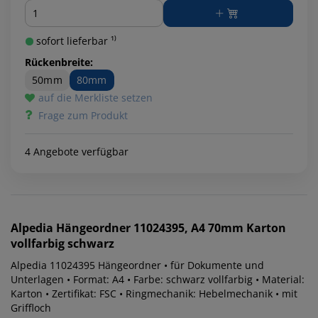
Menge
sofort lieferbar ¹⁾
Rückenbreite:
50mm
80mm
auf die Merkliste setzen
Frage zum Produkt
4 Angebote verfügbar
Alpedia
Hängeordner 11024395, A4 70mm Karton
vollfarbig schwarz
Alpedia 11024395 Hängeordner • für Dokumente und
Unterlagen • Format: A4 • Farbe: schwarz vollfarbig • Material:
Karton • Zertifikat: FSC • Ringmechanik: Hebelmechanik • mit
Griffloch