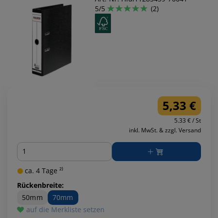
5/5
(2)
5,33 €
5.33 € / St
inkl. MwSt. & zzgl. Versand
Menge
ca. 4 Tage ²⁾
Rückenbreite:
50mm
70mm
auf die Merkliste setzen