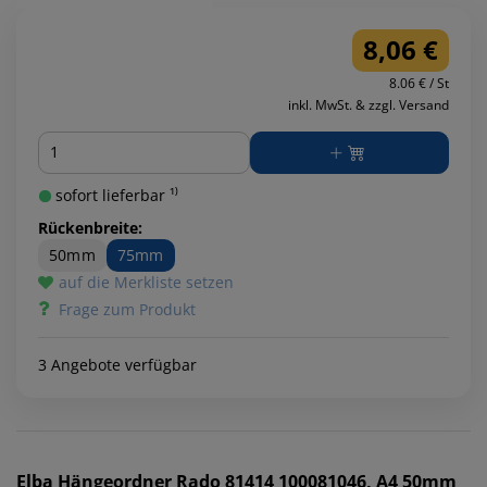
8,06 €
8.06 € / St
inkl. MwSt. & zzgl. Versand
Menge
sofort lieferbar ¹⁾
Rückenbreite:
50mm
75mm
auf die Merkliste setzen
Frage zum Produkt
3 Angebote verfügbar
Elba
Hängeordner Rado 81414 100081046, A4 50mm