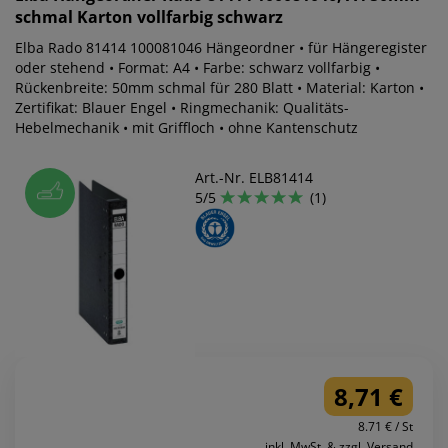
schmal Karton vollfarbig schwarz
Elba Rado 81414 100081046 Hängeordner • für Hängeregister
oder stehend • Format: A4 • Farbe: schwarz vollfarbig •
Rückenbreite: 50mm schmal für 280 Blatt • Material: Karton •
Zertifikat: Blauer Engel • Ringmechanik: Qualitäts-
Hebelmechanik • mit Griffloch • ohne Kantenschutz
Art.-Nr. ELB81414
5/5
(1)
8,71 €
8.71 € / St
inkl. MwSt. & zzgl. Versand