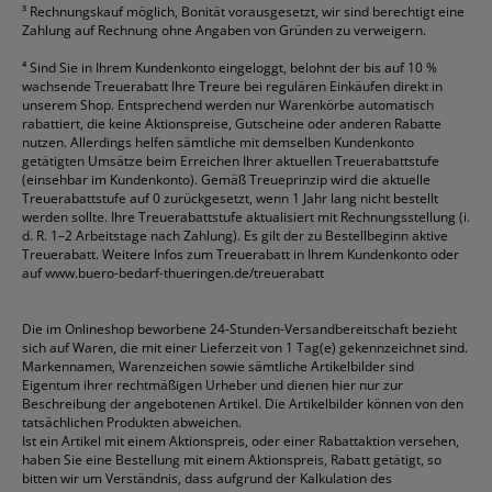
³
Rechnungskauf möglich, Bonität vorausgesetzt, wir sind berechtigt eine
Zahlung auf Rechnung ohne Angaben von Gründen zu verweigern.
⁴
Sind Sie in Ihrem Kundenkonto eingeloggt, belohnt der bis auf 10 %
wachsende Treuerabatt Ihre Treure bei regulären Einkäufen direkt in
unserem Shop. Entsprechend werden nur Warenkörbe automatisch
rabattiert, die keine Aktionspreise, Gutscheine oder anderen Rabatte
nutzen. Allerdings helfen sämtliche mit demselben Kundenkonto
getätigten Umsätze beim Erreichen Ihrer aktuellen Treuerabattstufe
(einsehbar im Kundenkonto). Gemäß Treueprinzip wird die aktuelle
Treuerabattstufe auf 0 zurückgesetzt, wenn 1 Jahr lang nicht bestellt
werden sollte. Ihre Treuerabattstufe aktualisiert mit Rechnungsstellung (i.
d. R. 1–2 Arbeitstage nach Zahlung). Es gilt der zu Bestellbeginn aktive
Treuerabatt. Weitere Infos zum Treuerabatt in Ihrem Kundenkonto oder
auf
www.buero-bedarf-thueringen.de/treuerabatt
Die im Onlineshop beworbene 24-Stunden-Versandbereitschaft bezieht
sich auf Waren, die mit einer Lieferzeit von 1 Tag(e) gekennzeichnet sind.
Markennamen, Warenzeichen sowie sämtliche Artikelbilder sind
Eigentum ihrer rechtmäßigen Urheber und dienen hier nur zur
Beschreibung der angebotenen Artikel. Die Artikelbilder können von den
tatsächlichen Produkten abweichen.
Ist ein Artikel mit einem Aktionspreis, oder einer Rabattaktion versehen,
haben Sie eine Bestellung mit einem Aktionspreis, Rabatt getätigt, so
bitten wir um Verständnis, dass aufgrund der Kalkulation des