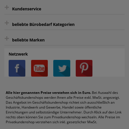
+
Keine unerwünschte Werbung
Kundenservice
sicher Shoppen durch SSL
+
Bewertungs-Community
Sie können sich zu jeder Zeit abmelden.
Kontakt
beliebte Bürobedarf Kategorien
intelligentes Kundenkonto
Bürobedarf-Ratgeber
+
FAQ
Aktenvernichter
Haftnotizen
Prospekthüllen
beliebte Marken
Auftragspauschale
Archivboxen
Hängeregistratur
Registraturen
AGB
Batterien
Alco
Heftgeräte
Landré
Rückenschilder
Netzwerk
Datenschutz
Bleistifte
Avery/Zweckform
Heftstreifen
Leitz
Radiergummis
Privatsphäre-Einstellungen
Blöcke
Bic
Kaffee
Läufer
Schnellhefter
Über uns
Boardmarker
Canon
Klebeband
Melitta
Sichthüllen
Impressum
Briefablagen
Color Copy
Klebestifte
Navigator
Stehsammler
Reklamation / Retouren
Briefumschläge
Durable
Klemmmappen
Pentel
Taschenrechner
Alle hier genannten Preise verstehen sich in Euro.
Bei Auswahl des
Geschäftskundenshops werden Ihnen alle Preise exkl. MwSt. angezeigt.
Vertrag widerrufen (Privatkunden)
Druckerpatronen
DYMO
Kopierpapier
Pelikan
Textmarker
Das Angebot im Geschäftskundenshop richtet sich ausschließlich an
Rabatte & Aktionen
Etiketten
Edding
Korrekturmittel
Pilot
Tintenroller
Industrie, Handwerk und Gewerbe, Handel sowie öffentliche
Einrichtungen und selbstständige Unternehmer. Durch Klick auf den Link
Fineliner
Esselte
Kugelschreiber
Pritt
Tintenpatronen
rechts oben können Sie zum Privatkundenshop wechseln. Alle Preise im
Folienschreiber
Faber-Castell
Mappen
Schneider
Toilettenpapier
Privatkundenshop verstehen sich inkl. gesetzlicher MwSt.