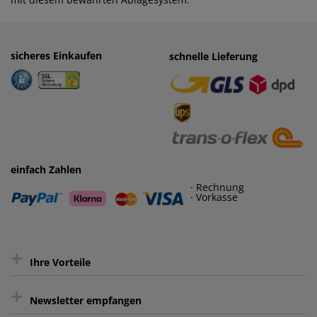
sicheres Einkaufen
einfaches Zahlen
schnelle Lieferung
· Rechnung
· Vorkasse
einfach Zahlen
· Rechnung
· Vorkasse
+
Ihre Vorteile
+
gratis Lieferung ab 150 € Warenwert
Newsletter empfangen
Kauf auf Rechnung³