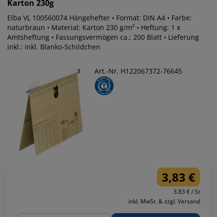
Karton 230g
Elba VL 100560074 Hängehefter • Format: DIN A4 • Farbe:
naturbraun • Material: Karton 230 g/m² • Heftung: 1 x
Amtsheftung • Fassungsvermögen ca.: 200 Blatt • Lieferung
inkl.: inkl. Blanko-Schildchen
Art.-Nr. H122067372-76645
3,83 €
3.83 € / St
inkl. MwSt. & zzgl. Versand