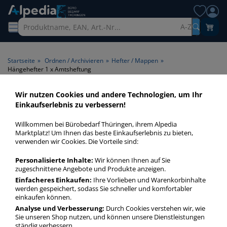
A-Z
Startseite
»
Ordnen / Archivieren
»
Hefter / Mappen
»
Hängehefter 1 x Amtsheftung
Wir nutzen Cookies und andere Technologien, um Ihr
Hängehefter 1 x Amtsheftung
Einkaufserlebnis zu verbessern!
> Heftung (Hefter/Mappe) 1 x
Willkommen bei Bürobedarf Thüringen, ihrem Alpedia
Amtsheftung
Marktplatz! Um Ihnen das beste Einkaufserlebnis zu bieten,
verwenden wir Cookies. Die Vorteile sind:
Hängehefter 1 x Amtsheftung in bester Qualität zum
Personalisierte Inhalte:
Wir können Ihnen auf Sie
günstigen Preis. Finden Sie schnell Hängehefter 1 x
zugeschnittene Angebote und Produkte anzeigen.
Amtsheftung mit unserer Filter-Funktion.
Einfacheres Einkaufen:
Ihre Vorlieben und Warenkorbinhalte
werden gespeichert, sodass Sie schneller und komfortabler
einkaufen können.
Hängehefter 1 x Amtsheftung
Analyse und Verbesserung:
Durch Cookies verstehen wir, wie
Sie unseren Shop nutzen, und können unsere Dienstleistungen
mehr Infos zur Kategorie
ständig verbessern.