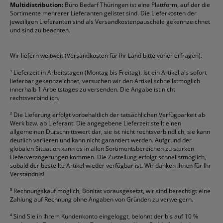
Formulare
Fellowes
Ordner
Stabilo
Toner
Multidistribution:
Büro Bedarf Thüringen ist eine Plattform, auf der die
Sortimente mehrerer Lieferanten gelistet sind. Die Lieferkosten der
Gelschreiber
Franken
Packband
Staedtler
Versandmaterial
jeweiligen Lieferanten sind als Versandkostenpauschale gekennzeichnet
Geschäftsbücher
Fripa
Permanentmarker
Tesa
Versandtaschen
und sind zu beachten.
HAN
Tipp-Ex
HP
alle Marken anzeigen
Wir liefern weltweit (Versandkosten für Ihr Land bitte voher erfragen).
¹
Lieferzeit in Arbeitstagen (Montag bis Freitag). Ist ein Artikel als sofort
lieferbar gekennzeichnet, versuchen wir den Artikel schnellstmöglich
innerhalb 1 Arbeitstages zu versenden. Die Angabe ist nicht
rechtsverbindlich.
²
Die Lieferung erfolgt vorbehaltlich der tatsächlichen Verfügbarkeit ab
Werk bzw. ab Lieferant. Die angegebene Lieferzeit stellt einen
allgemeinen Durschnittswert dar, sie ist nicht rechtsverbindlich, sie kann
deutlich variieren und kann nicht garantiert werden. Aufgrund der
globalen Situation kann es in allen Sortimentsbereichen zu starken
Lieferverzögerungen kommen. Die Zustellung erfolgt schnellstmöglich,
sobald der bestellte Artikel wieder verfügbar ist. Wir danken Ihnen für Ihr
Verständnis!
³
Rechnungskauf möglich, Bonität vorausgesetzt, wir sind berechtigt eine
Zahlung auf Rechnung ohne Angaben von Gründen zu verweigern.
⁴
Sind Sie in Ihrem Kundenkonto eingeloggt, belohnt der bis auf 10 %