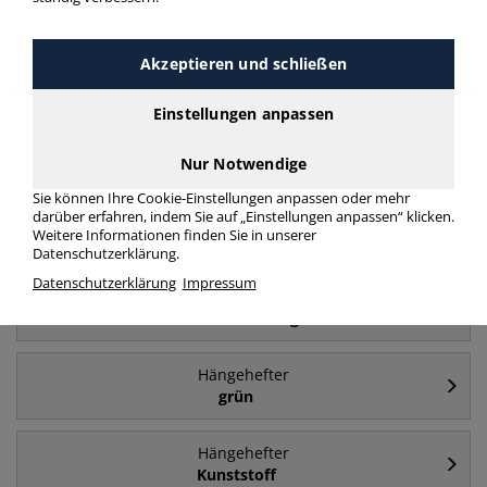
Akzeptieren und schließen
Häufig gesucht
Einstellungen anpassen
Hängehefter
mit Tasche
Nur Notwendige
Sie können Ihre Cookie-Einstellungen anpassen oder mehr
darüber erfahren, indem Sie auf „Einstellungen anpassen“ klicken.
Hängehefter
Weitere Informationen finden Sie in unserer
mit Tasche / selbst Tasche
Datenschutzerklärung.
Datenschutzerklärung
Impressum
Hängehefter
2 x Amtsheftung
Hängehefter
grün
Hängehefter
Kunststoff