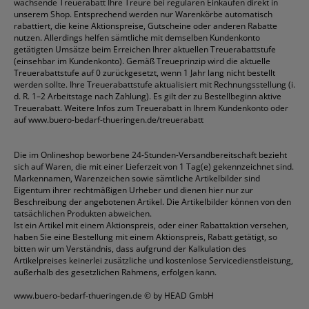
wachsende Treuerabatt Ihre Treure bei regulären Einkäufen direkt in
unserem Shop. Entsprechend werden nur Warenkörbe automatisch
rabattiert, die keine Aktionspreise, Gutscheine oder anderen Rabatte
nutzen. Allerdings helfen sämtliche mit demselben Kundenkonto
getätigten Umsätze beim Erreichen Ihrer aktuellen Treuerabattstufe
(einsehbar im Kundenkonto). Gemäß Treueprinzip wird die aktuelle
Treuerabattstufe auf 0 zurückgesetzt, wenn 1 Jahr lang nicht bestellt
werden sollte. Ihre Treuerabattstufe aktualisiert mit Rechnungsstellung (i.
d. R. 1–2 Arbeitstage nach Zahlung). Es gilt der zu Bestellbeginn aktive
Treuerabatt. Weitere Infos zum Treuerabatt in Ihrem Kundenkonto oder
auf
www.buero-bedarf-thueringen.de/treuerabatt
Die im Onlineshop beworbene 24-Stunden-Versandbereitschaft bezieht
sich auf Waren, die mit einer Lieferzeit von 1 Tag(e) gekennzeichnet sind.
Markennamen, Warenzeichen sowie sämtliche Artikelbilder sind
Eigentum ihrer rechtmäßigen Urheber und dienen hier nur zur
Beschreibung der angebotenen Artikel. Die Artikelbilder können von den
tatsächlichen Produkten abweichen.
Ist ein Artikel mit einem Aktionspreis, oder einer Rabattaktion versehen,
haben Sie eine Bestellung mit einem Aktionspreis, Rabatt getätigt, so
bitten wir um Verständnis, dass aufgrund der Kalkulation des
Artikelpreises keinerlei zusätzliche und kostenlose Servicedienstleistung,
außerhalb des gesetzlichen Rahmens, erfolgen kann.
www.buero-bedarf-thueringen.de
© by HEAD GmbH