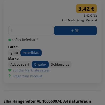
3,42 €
3.42 € / St
inkl. MwSt. & zzgl. Versand
Menge
sofort lieferbar ¹⁾
Farbe:
grau
mittelblau
Marke:
Advobedarf
Orgalex
Soldanplus
auf die Merkliste setzen
Frage zum Produkt
Elba
Hängehefter VL 100560074, A4 naturbraun