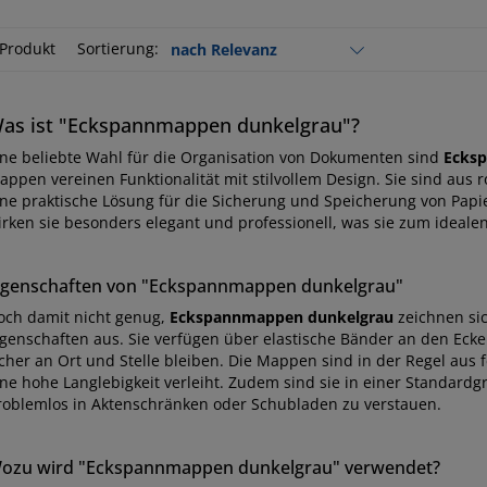
 Produkt
Sortierung:
as ist "Eckspannmappen dunkelgrau"?
ine beliebte Wahl für die Organisation von Dokumenten sind
Ecks
appen vereinen Funktionalität mit stilvollem Design. Sie sind aus 
ine praktische Lösung für die Sicherung und Speicherung von Pap
irken sie besonders elegant und professionell, was sie zum idealen
igenschaften von "Eckspannmappen dunkelgrau"
och damit nicht genug,
Eckspannmappen dunkelgrau
zeichnen si
igenschaften aus. Sie verfügen über elastische Bänder an den Ecken
icher an Ort und Stelle bleiben. Die Mappen sind in der Regel aus 
ne hohe Langlebigkeit verleiht. Zudem sind sie in einer Standardgrö
roblemlos in Aktenschränken oder Schubladen zu verstauen.
ozu wird "Eckspannmappen dunkelgrau" verwendet?