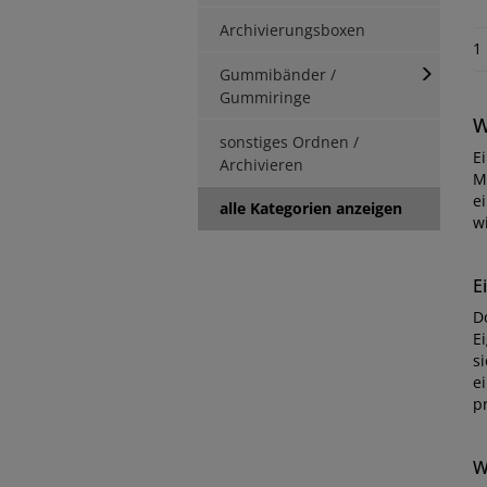
Archivierungsboxen
1
Gummibänder /
Gummiringe
W
sonstiges Ordnen /
E
Archivieren
M
e
alle Kategorien anzeigen
w
E
D
E
s
ei
p
W