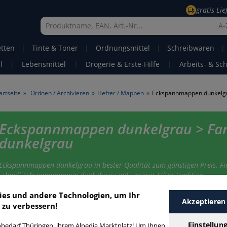
gratis Li
A-
etten
|
Tinte & Toner
|
Ordnungsmittel
|
Schreibwaren
|
l
|
Lebensmittel
|
Drogerie & Erste-Hilfe
|
Arbeits- & Sc
artseite
»
Ordnen / Archivieren
»
Hefter / Mappen
»
Eckspannmappen dunkelg
Eckspannmappen dunkelgrau > Fa
dunkelgrau
Eckspannmappen dunkelgrau in bester Qualität zum günstigen Preis. Fi
schnell Eckspannmappen dunkelgrau mit unserer Filter-Funktion.
ies und andere Technologien, um Ihr
Akzeptieren
 zu verbessern!
ckspannmappen dunkelgrau
Einstellun
bedarf Thüringen, ihrem Alpedia Marktplatz! Um Ihnen