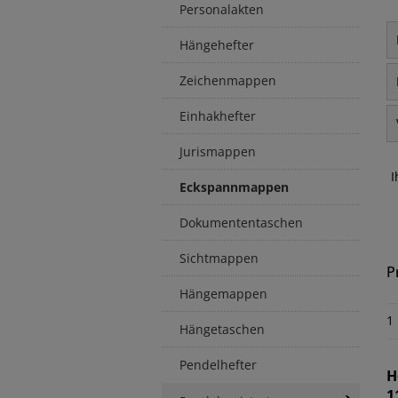
Personalakten
Hängehefter
Zeichenmappen
Einhakhefter
Jurismappen
I
Eckspannmappen
Dokumententaschen
Sichtmappen
P
Hängemappen
1
Hängetaschen
Pendelhefter
H
1