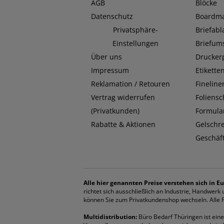
AGB
Blöcke
Datenschutz
Boardma
Privatsphäre-
Briefab
Einstellungen
Briefum
Über uns
Drucker
Impressum
Etikette
Reklamation / Retouren
Fineline
Vertrag widerrufen
Foliensc
(Privatkunden)
Formula
Rabatte & Aktionen
Gelschr
Geschäf
Alle hier genannten Preise verstehen sich in Eu
richtet sich ausschließlich an Industrie, Handwer
können Sie zum Privatkundenshop wechseln. Alle Pr
Multidistribution:
Büro Bedarf Thüringen ist eine 