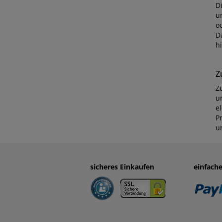
D
u
o
D
h
Z
Z
u
e
P
u
sicheres Einkaufen
einfach