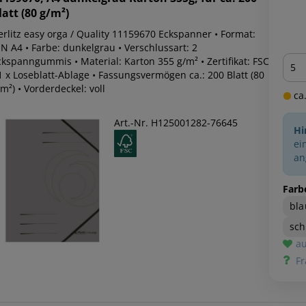
latt (80 g/m²)
erlitz easy orga / Quality 11159670 Eckspanner • Format:
N A4 • Farbe: dunkelgrau • Verschlussart: 2
Men
ckspanngummis • Material: Karton 355 g/m² • Zertifikat: FSC
1 x Loseblatt-Ablage • Fassungsvermögen ca.: 200 Blatt (80
m²) • Vorderdeckel: voll
ca.
Art.-Nr. H125001282-76645
Hi
ei
an
Farb
bla
sc
au
Fr