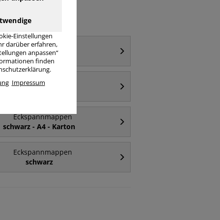
twendige
okie-Einstellungen
r darüber erfahren,
Eckspannmappen
stellungen anpassen“
A4 - Karton
nformationen finden
enschutzerklärung.
Eckspannmappen
ung
Impressum
Kunststoff
Eckspannmappen
schwarz - A4 - Karton
Eckspannmappen
schwarz