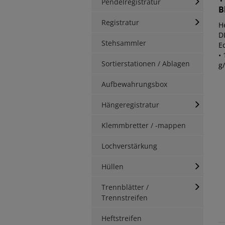
Pendelregistratur
B
Registratur
H
DI
Stehsammler
E
• 
Sortierstationen / Ablagen
g/
Aufbewahrungsbox
Hängeregistratur
Klemmbretter / -mappen
Lochverstärkung
Hüllen
Trennblätter /
Trennstreifen
Heftstreifen