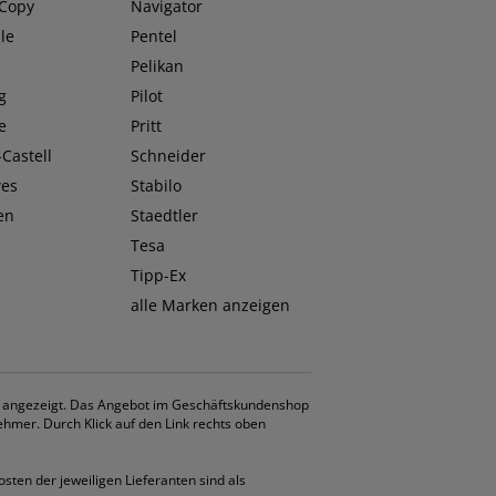
 Copy
Navigator
le
Pentel
O
Pelikan
g
Pilot
e
Pritt
Castell
Schneider
wes
Stabilo
en
Staedtler
Tesa
Tipp-Ex
alle Marken anzeigen
. angezeigt. Das Angebot im Geschäftskundenshop
ehmer. Durch Klick auf den Link rechts oben
osten der jeweiligen Lieferanten sind als