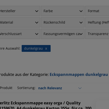
Hersteller
Farbe
Format
Material
Rückenschild
Heftung (He
Verschlussart
Fassungsvermögen ca.
Transparenz
hre Auswahl:
dunkelgrau
x
rodukte aus der Kategorie:
Eckspannmappen dunkelgrau
 Produkt
Sortierung:
erlitz
Eckspannmappe easy orga / Quality
1159670, A4 dunkelgrau Karton 355g, für ca. 200