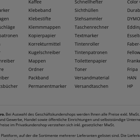
Kaffee
Schnellhefter
Color
rker
Klebeband
Sichthüllen
Durab
lagen
Klebestifte
Stehsammler
DYM
schläge
Klemmmappen
Taschenrechner
Eddin
patronen
Kopierpapier
Textmarker
Esselt
n
Korrekturmittel
Tintenroller
Faber-
r
Kugelschreiber
Tintenpatronen
Fello
hreiber
Mappen
Toilettenpapier
Frank
re
Ordner
Toner
Fripa
eiber
Packband
Versandmaterial
HAN
tsbücher
Permanentmarker
Versandtaschen
HP
ro.
Bei Auswahl des Geschäftskundenshops werden Ihnen alle Preise exkl. MwSt
k und Gewerbe, Handel sowie öffentliche Einrichtungen und selbstständige Untern
eise im Privatkundenshop verstehen sich inkl. gesetzlicher MwSt.
Plattform, auf der die Sortimente mehrerer Lieferanten gelistet sind. Die Lieferk