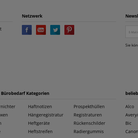
Netzwerk
Newsl
t
Sie kön
e Bürobedarf Kategorien
belie
nichter
Haftnotizen
Prospekthüllen
Alco
oxen
Hängeregistratur
Registraturen
Avery
n
Heftgeräte
Rückenschilder
Bic
e
Heftstreifen
Radiergummis
Cano