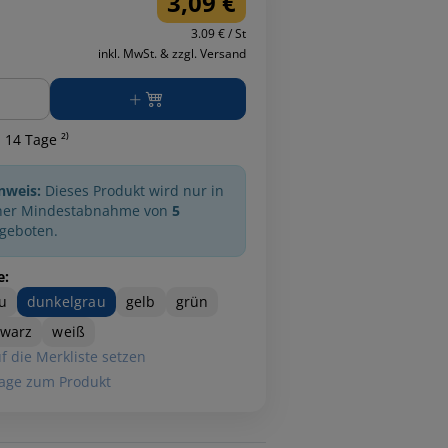
3,09 €
3.09 € / St
inkl. MwSt. & zzgl. Versand
ge
 14 Tage ²⁾
nweis:
Dieses Produkt wird nur in
ner Mindestabnahme von
5
geboten.
e:
u
dunkelgrau
gelb
grün
hwarz
weiß
f die Merkliste setzen
age zum Produkt