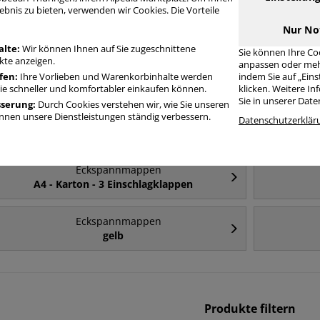
ebnis zu bieten, verwenden wir Cookies. Die Vorteile
Häufig gesucht
Nur No
alte:
Wir können Ihnen auf Sie zugeschnittene
Sie können Ihre Co
te anzeigen.
anpassen oder meh
Eckspannmappen
fen:
Ihre Vorlieben und Warenkorbinhalte werden
indem Sie auf „Ein
A4
Sie schneller und komfortabler einkaufen können.
klicken. Weitere I
Sie in unserer Dat
sserung:
Durch Cookies verstehen wir, wie Sie unseren
nen unsere Dienstleistungen ständig verbessern.
Eckspannmappen
Datenschutzerklär
Karton
Eckspannmappen
A4 - Karton - 3 Einschlagklappen
Eckspannmappen
gelb
Produkte filtern