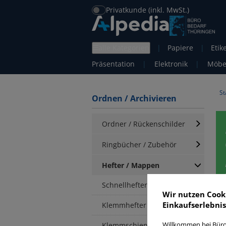
Privatkunde (inkl. MwSt.)
alle Kategorien
|
Papiere
|
Etik
Präsentation
|
Elektronik
|
Möbe
St
Ordnen / Archivieren
Ordner / Rückenschilder
Ringbücher / Zubehör
Hefter / Mappen
Schnellhefter
Wir nutzen Cook
Einkaufserlebnis
Klemmhefter
E
Klemmschienen /
Willkommen bei Büro