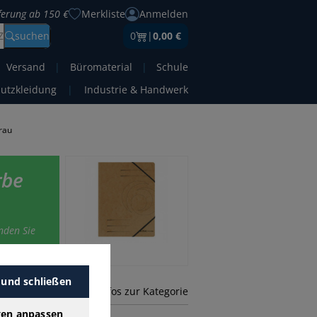
eferung ab 150 €
Merkliste
Anmelden
Z
suchen
0
|
0,00 €
Versand
|
Büromaterial
|
Schule
hutzkleidung
|
Industrie & Handwerk
rau
rbe
nden Sie
 und schließen
mehr Infos zur Kategorie
gen anpassen