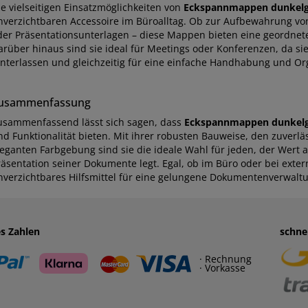
ie vielseitigen Einsatzmöglichkeiten von
Eckspannmappen dunkelg
nverzichtbaren Accessoire im Büroalltag. Ob zur Aufbewahrung vo
der Präsentationsunterlagen – diese Mappen bieten eine geordne
arüber hinaus sind sie ideal für Meetings oder Konferenzen, da sie
interlassen und gleichzeitig für eine einfache Handhabung und O
usammenfassung
usammenfassend lässt sich sagen, dass
Eckspannmappen dunkel
nd Funktionalität bieten. Mit ihrer robusten Bauweise, den zuver
leganten Farbgebung sind sie die ideale Wahl für jeden, der Wert 
räsentation seiner Dokumente legt. Egal, ob im Büro oder bei ext
nverzichtbares Hilfsmittel für eine gelungene Dokumentenverwalt
es Zahlen
schne
· Rechnung
· Vorkasse