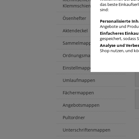
das beste Einkaufserl
Klemmschienenhüllen
sind:
Ösenhefter
Personalisierte Inh
Angebote und Produk
Aktendeckel
Einfacheres Einkau
gespeichert, sodass 
Sammelmappen / -boxen
Analyse und Verbe
Shop nutzen, und kön
Ordnungsmappen
Einstellmappen
Umlaufmappen
Fächermappen
Angebotsmappen
Pultordner
Unterschriftenmappen