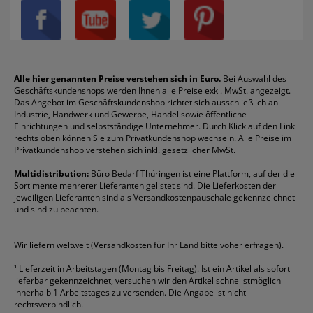
Privatsphäre-Einstellungen
Blöcke
Bic
Kaffee
Läufer
Schnellhefter
Über uns
Boardmarker
Canon
Klebeband
Melitta
Sichthüllen
Impressum
Briefablagen
Color Copy
Klebestifte
Navigator
Stehsammler
Reklamation / Retouren
Briefumschläge
Durable
Klemmmappen
Pentel
Taschenrechner
Alle hier genannten Preise verstehen sich in Euro.
Bei Auswahl des
Geschäftskundenshops werden Ihnen alle Preise exkl. MwSt. angezeigt.
Vertrag widerrufen (Privatkunden)
Druckerpatronen
DYMO
Kopierpapier
Pelikan
Textmarker
Das Angebot im Geschäftskundenshop richtet sich ausschließlich an
Rabatte & Aktionen
Etiketten
Edding
Korrekturmittel
Pilot
Tintenroller
Industrie, Handwerk und Gewerbe, Handel sowie öffentliche
Einrichtungen und selbstständige Unternehmer. Durch Klick auf den Link
Fineliner
Esselte
Kugelschreiber
Pritt
Tintenpatronen
rechts oben können Sie zum Privatkundenshop wechseln. Alle Preise im
Folienschreiber
Faber-Castell
Mappen
Schneider
Toilettenpapier
Privatkundenshop verstehen sich inkl. gesetzlicher MwSt.
Formulare
Fellowes
Ordner
Stabilo
Toner
Multidistribution:
Büro Bedarf Thüringen ist eine Plattform, auf der die
Sortimente mehrerer Lieferanten gelistet sind. Die Lieferkosten der
Gelschreiber
Franken
Packband
Staedtler
Versandmaterial
jeweiligen Lieferanten sind als Versandkostenpauschale gekennzeichnet
Geschäftsbücher
Fripa
Permanentmarker
Tesa
Versandtaschen
und sind zu beachten.
HAN
Tipp-Ex
HP
alle Marken anzeigen
Wir liefern weltweit (Versandkosten für Ihr Land bitte voher erfragen).
¹
Lieferzeit in Arbeitstagen (Montag bis Freitag). Ist ein Artikel als sofort
lieferbar gekennzeichnet, versuchen wir den Artikel schnellstmöglich
innerhalb 1 Arbeitstages zu versenden. Die Angabe ist nicht
rechtsverbindlich.