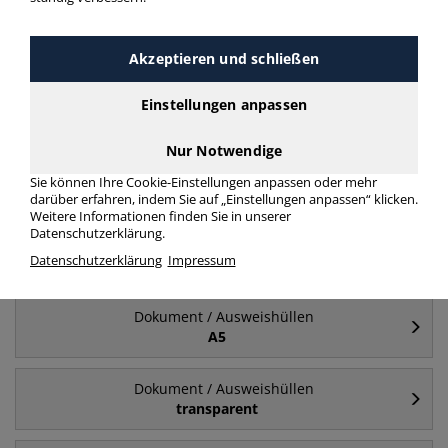
Häufig gesucht
Akzeptieren und schließen
Dokument / Ausweishüllen
Einstellungen anpassen
A6
Nur Notwendige
Dokument / Ausweishüllen
Sie können Ihre Cookie-Einstellungen anpassen oder mehr
A7
darüber erfahren, indem Sie auf „Einstellungen anpassen“ klicken.
Weitere Informationen finden Sie in unserer
Datenschutzerklärung.
Dokument / Ausweishüllen
Datenschutzerklärung
Impressum
A4
Dokument / Ausweishüllen
A5
Dokument / Ausweishüllen
transparent