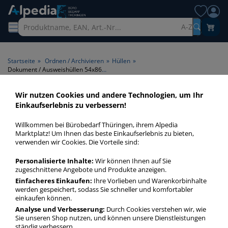
A-Z
Startseite
»
Ordnen / Archivieren
»
Hüllen
»
Dokument / Ausweishüllen 54x86mm
Wir nutzen Cookies und andere Technologien, um Ihr
Dokument / Ausweishüllen
Einkaufserlebnis zu verbessern!
54x86mm > Format 54x86mm
Willkommen bei Bürobedarf Thüringen, ihrem Alpedia
Marktplatz! Um Ihnen das beste Einkaufserlebnis zu bieten,
Dokument / Ausweishüllen 54x86mm in bester Qualität zum
verwenden wir Cookies. Die Vorteile sind:
günstigen Preis. Finden Sie schnell Dokument /
Personalisierte Inhalte:
Wir können Ihnen auf Sie
Ausweishüllen 54x86mm mit unserer Filter-Funktion.
zugeschnittene Angebote und Produkte anzeigen.
Einfacheres Einkaufen:
Ihre Vorlieben und Warenkorbinhalte
werden gespeichert, sodass Sie schneller und komfortabler
Dokument / Ausweishüllen 54x86mm
einkaufen können.
mehr Infos zur Kategorie
Analyse und Verbesserung:
Durch Cookies verstehen wir, wie
Sie unseren Shop nutzen, und können unsere Dienstleistungen
ständig verbessern.