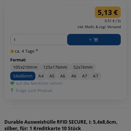
5,13 €
0.51 € / St
inkl. MwSt. & zzgl. Versand
Menge
ca. 4 Tage ²⁾
Format:
105x210mm
125x176mm
52x74mm
54x86mm
A4
A5
A6
A6
A7
A7
auf die Merkliste setzen
Frage zum Produkt
Durable
Ausweishülle RFID SECURE, i: 5,4x8,6cm,
silber, für: 1 Kreditkarte 10 Stück