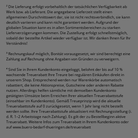
²
Die Lieferung erfolgt vorbehaltlich der tatsächlichen Verfügbarkeit ab
Werk bzw. ab Lieferant. Die angegebene Lieferzeit stellt einen
allgemeinen Durschnittswert dar, sie ist nicht rechtsverbindlich, sie kann
deutlich variieren und kann nicht garantiert werden. Aufgrund der
globalen Situation kann es in allen Sortimentsbereichen zu starken
Lieferverzögerungen kommen. Die Zustellung erfolgt schnellstmöglich,
sobald der bestellte Artikel wieder verfügbar ist. Wir danken Ihnen für Ihr
Verständnis!
³
Rechnungskauf möglich, Bonität vorausgesetzt, wir sind berechtigt eine
Zahlung auf Rechnung ohne Angaben von Gründen zu verweigern.
⁴
Sind Sie in Ihrem Kundenkonto eingeloggt, belohnt der bis auf 10 %
wachsende Treuerabatt Ihre Treure bei regulären Einkäufen direkt in
unserem Shop. Entsprechend werden nur Warenkörbe automatisch
rabattiert, die keine Aktionspreise, Gutscheine oder anderen Rabatte
nutzen. Allerdings helfen sämtliche mit demselben Kundenkonto
getätigten Umsätze beim Erreichen Ihrer aktuellen Treuerabattstufe
(einsehbar im Kundenkonto). Gemäß Treueprinzip wird die aktuelle
Treuerabattstufe auf 0 zurückgesetzt, wenn 1 Jahr lang nicht bestellt
werden sollte. Ihre Treuerabattstufe aktualisiert mit Rechnungsstellung (i.
d. R. 1–2 Arbeitstage nach Zahlung). Es gilt der zu Bestellbeginn aktive
Treuerabatt. Weitere Infos zum Treuerabatt in Ihrem Kundenkonto oder
auf
www.buero-bedarf-thueringen.de/treuerabatt