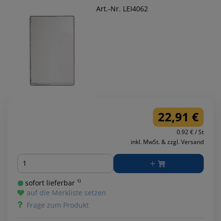
Art.-Nr. LEI4062
22,91 €
0.92 € / St
inkl. MwSt. & zzgl. Versand
Menge
sofort lieferbar ¹⁾
auf die Merkliste setzen
Frage zum Produkt