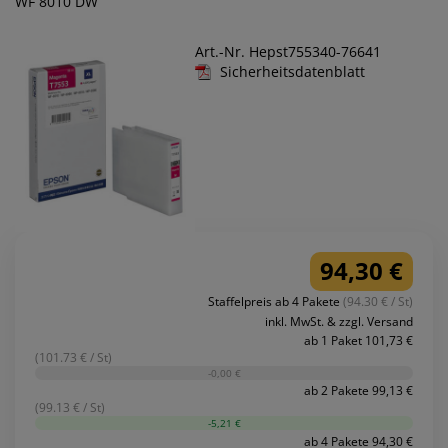
WF 8010 DW
Art.-Nr. Hepst755340-76641
Sicherheitsdatenblatt
94,30 €
Staffelpreis ab 4 Pakete
(94.30 € / St)
inkl. MwSt. & zzgl. Versand
ab 1 Paket 101,73 €
(101.73 € / St)
-0,00 €
ab 2 Pakete 99,13 €
(99.13 € / St)
-5,21 €
ab 4 Pakete 94,30 €