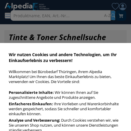
A-Z
Tinte & Toner Schnellsuche
Wir nutzen Cookies und andere Technologien, um Ihr
Einkaufserlebnis zu verbessern!
Willkommen bei Bürobedarf Thüringen, ihrem Alpedia
Marktplatz! Um Ihnen das beste Einkaufserlebnis zu bieten,
verwenden wir Cookies. Die Vorteile sind:
Personalisierte Inhalte:
Wir können Ihnen auf Sie
zugeschnittene Angebote und Produkte anzeigen.
Einfacheres Einkaufen:
Ihre Vorlieben und Warenkorbinhalte
werden gespeichert, sodass Sie schneller und komfortabler
einkaufen können.
Startseite
»
Druckerpatronen / Toner / Farbbänder
»
Druckerpatronen
»
Analyse und Verbesserung:
Durch Cookies verstehen wir, wie
Druckerpatronen Original T7553
Sie unseren Shop nutzen, und können unsere Dienstleistungen
ständig verbessern.