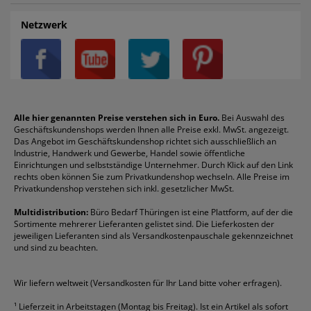
Auftragspauschale
Archivboxen
Hängeregistratur
Registraturen
AGB
Batterien
Alco
Heftgeräte
Landré
Rückenschilder
Netzwerk
Datenschutz
Bleistifte
Avery/Zweckform
Heftstreifen
Leitz
Radiergummis
Privatsphäre-Einstellungen
Blöcke
Bic
Kaffee
Läufer
Schnellhefter
Über uns
Boardmarker
Canon
Klebeband
Melitta
Sichthüllen
Impressum
Briefablagen
Color Copy
Klebestifte
Navigator
Stehsammler
Reklamation / Retouren
Briefumschläge
Durable
Klemmmappen
Pentel
Taschenrechner
Alle hier genannten Preise verstehen sich in Euro.
Bei Auswahl des
Geschäftskundenshops werden Ihnen alle Preise exkl. MwSt. angezeigt.
Vertrag widerrufen (Privatkunden)
Druckerpatronen
DYMO
Kopierpapier
Pelikan
Textmarker
Das Angebot im Geschäftskundenshop richtet sich ausschließlich an
Rabatte & Aktionen
Etiketten
Edding
Korrekturmittel
Pilot
Tintenroller
Industrie, Handwerk und Gewerbe, Handel sowie öffentliche
Einrichtungen und selbstständige Unternehmer. Durch Klick auf den Link
Fineliner
Esselte
Kugelschreiber
Pritt
Tintenpatronen
rechts oben können Sie zum Privatkundenshop wechseln. Alle Preise im
Folienschreiber
Faber-Castell
Mappen
Schneider
Toilettenpapier
Privatkundenshop verstehen sich inkl. gesetzlicher MwSt.
Formulare
Fellowes
Ordner
Stabilo
Toner
Multidistribution:
Büro Bedarf Thüringen ist eine Plattform, auf der die
Sortimente mehrerer Lieferanten gelistet sind. Die Lieferkosten der
Gelschreiber
Franken
Packband
Staedtler
Versandmaterial
jeweiligen Lieferanten sind als Versandkostenpauschale gekennzeichnet
Geschäftsbücher
Fripa
Permanentmarker
Tesa
Versandtaschen
und sind zu beachten.
HAN
Tipp-Ex
HP
alle Marken anzeigen
Wir liefern weltweit (Versandkosten für Ihr Land bitte voher erfragen).
¹
Lieferzeit in Arbeitstagen (Montag bis Freitag). Ist ein Artikel als sofort