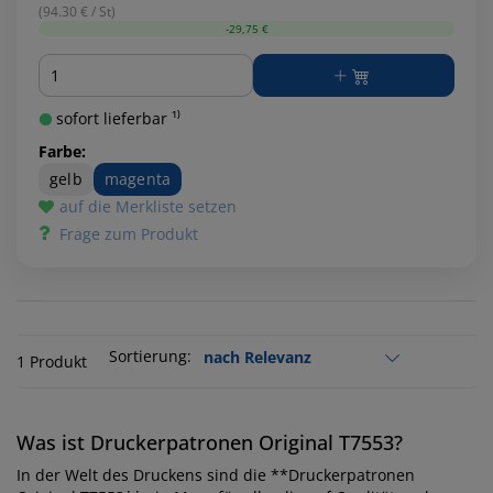
(94.30 € / St)
-29,75 €
Menge
sofort lieferbar ¹⁾
Farbe:
gelb
magenta
auf die Merkliste setzen
Frage zum Produkt
Sortierung:
1 Produkt
Was ist Druckerpatronen Original T7553?
In der Welt des Druckens sind die **Druckerpatronen