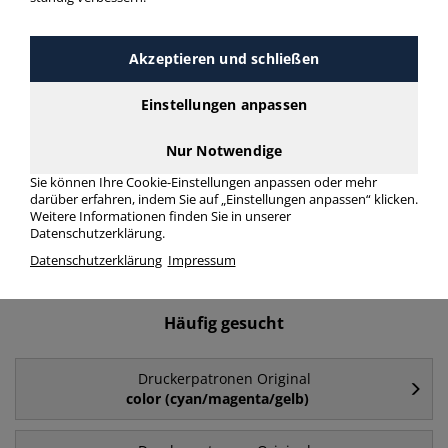
Druckerpatronen Original
T7553 > Modellnummer T7553
Akzeptieren und schließen
Einstellungen anpassen
Druckerpatronen Original T7553 in bester Qualität zum
günstigen Preis. Finden Sie schnell Druckerpatronen Original
T7553 mit unserer Filter-Funktion.
Nur Notwendige
Sie können Ihre Cookie-Einstellungen anpassen oder mehr
darüber erfahren, indem Sie auf „Einstellungen anpassen“ klicken.
Druckerpatronen Original T7553
Weitere Informationen finden Sie in unserer
Datenschutzerklärung.
mehr Infos zur Kategorie
Datenschutzerklärung
Impressum
Häufig gesucht
Druckerpatronen Original
color (cyan/magenta/gelb)