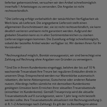
lieferbar gekennzeichnet, versuchen wir den Artikel schnellstmöglich
innerhalb 1 Arbeitstages zu versenden. Die Angabe ist nicht
rechtsverbindlich.
²
Die Lieferung erfolgt vorbehaltlich der tatsächlichen Verfügbarkeit ab
Werk bzw. ab Lieferant. Die angegebene Lieferzeit stellt einen
allgemeinen Durschnittswert dar, sie ist nicht rechtsverbindlich, sie kann
deutlich variieren und kann nicht garantiert werden. Aufgrund der
globalen Situation kann es in allen Sortimentsbereichen zu starken
Lieferverzögerungen kommen. Die Zustellung erfolgt schnellstmöglich,
sobald der bestellte Artikel wieder verfügbar ist. Wir danken Ihnen für Ihr
Verständnis!
³
Rechnungskauf möglich, Bonität vorausgesetzt, wir sind berechtigt eine
Zahlung auf Rechnung ohne Angaben von Gründen zu verweigern.
⁴
Sind Sie in Ihrem Kundenkonto eingeloggt, belohnt der bis auf 10 %
wachsende Treuerabatt Ihre Treure bei regulären Einkäufen direkt in
unserem Shop. Entsprechend werden nur Warenkörbe automatisch
rabattiert, die keine Aktionspreise, Gutscheine oder anderen Rabatte
nutzen. Allerdings helfen sämtliche mit demselben Kundenkonto
getätigten Umsätze beim Erreichen Ihrer aktuellen Treuerabattstufe
(einsehbar im Kundenkonto). Gemäß Treueprinzip wird die aktuelle
Treuerabattstufe auf 0 zurückgesetzt, wenn 1 Jahr lang nicht bestellt
werden sollte. Ihre Treuerabattstufe aktualisiert mit Rechnungsstellung (i.
d. R. 1–2 Arbeitstage nach Zahlung). Es gilt der zu Bestellbeginn aktive