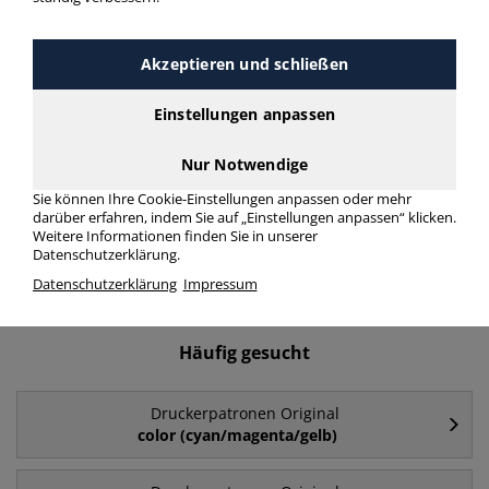
Druckerpatronen Original
T7542 > Modellnummer T7542
Akzeptieren und schließen
Einstellungen anpassen
Druckerpatronen Original T7542 in bester Qualität zum
günstigen Preis. Finden Sie schnell Druckerpatronen Original
T7542 mit unserer Filter-Funktion.
Nur Notwendige
Sie können Ihre Cookie-Einstellungen anpassen oder mehr
darüber erfahren, indem Sie auf „Einstellungen anpassen“ klicken.
Druckerpatronen Original T7542
Weitere Informationen finden Sie in unserer
Datenschutzerklärung.
mehr Infos zur Kategorie
Datenschutzerklärung
Impressum
Häufig gesucht
Druckerpatronen Original
color (cyan/magenta/gelb)