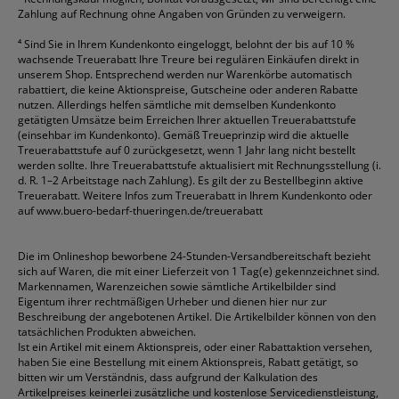
Zahlung auf Rechnung ohne Angaben von Gründen zu verweigern.
⁴
Sind Sie in Ihrem Kundenkonto eingeloggt, belohnt der bis auf 10 %
wachsende Treuerabatt Ihre Treure bei regulären Einkäufen direkt in
unserem Shop. Entsprechend werden nur Warenkörbe automatisch
rabattiert, die keine Aktionspreise, Gutscheine oder anderen Rabatte
nutzen. Allerdings helfen sämtliche mit demselben Kundenkonto
getätigten Umsätze beim Erreichen Ihrer aktuellen Treuerabattstufe
(einsehbar im Kundenkonto). Gemäß Treueprinzip wird die aktuelle
Treuerabattstufe auf 0 zurückgesetzt, wenn 1 Jahr lang nicht bestellt
werden sollte. Ihre Treuerabattstufe aktualisiert mit Rechnungsstellung (i.
d. R. 1–2 Arbeitstage nach Zahlung). Es gilt der zu Bestellbeginn aktive
Treuerabatt. Weitere Infos zum Treuerabatt in Ihrem Kundenkonto oder
auf
www.buero-bedarf-thueringen.de/treuerabatt
Die im Onlineshop beworbene 24-Stunden-Versandbereitschaft bezieht
sich auf Waren, die mit einer Lieferzeit von 1 Tag(e) gekennzeichnet sind.
Markennamen, Warenzeichen sowie sämtliche Artikelbilder sind
Eigentum ihrer rechtmäßigen Urheber und dienen hier nur zur
Beschreibung der angebotenen Artikel. Die Artikelbilder können von den
tatsächlichen Produkten abweichen.
Ist ein Artikel mit einem Aktionspreis, oder einer Rabattaktion versehen,
haben Sie eine Bestellung mit einem Aktionspreis, Rabatt getätigt, so
bitten wir um Verständnis, dass aufgrund der Kalkulation des
Artikelpreises keinerlei zusätzliche und kostenlose Servicedienstleistung,