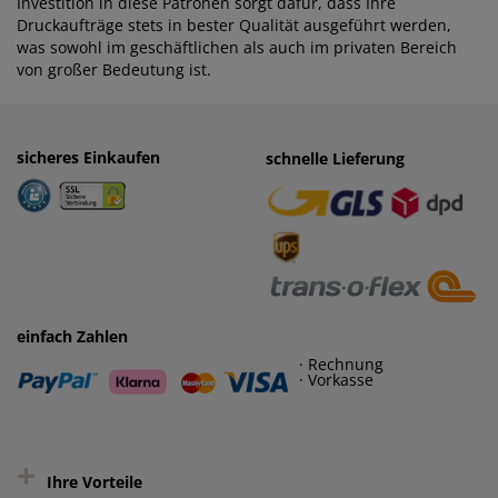
Investition in diese Patronen sorgt dafür, dass Ihre
Druckaufträge stets in bester Qualität ausgeführt werden,
was sowohl im geschäftlichen als auch im privaten Bereich
von großer Bedeutung ist.
sicheres Einkaufen
einfaches Zahlen
schnelle Lieferung
· Rechnung
· Vorkasse
einfach Zahlen
· Rechnung
· Vorkasse
+
Ihre Vorteile