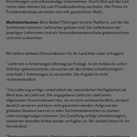
Einrichtungen und selbstständige Unternehmer. Durch Klick auf den Link
Fineliner
Esselte
Kugelschreiber
Pritt
Tintenpatronen
rechts oben können Sie zum Privatkundenshop wechseln. Alle Preise im
Folienschreiber
Faber-Castell
Mappen
Schneider
Toilettenpapier
Privatkundenshop verstehen sich inkl. gesetzlicher MwSt.
Formulare
Fellowes
Ordner
Stabilo
Toner
Multidistribution:
Büro Bedarf Thüringen ist eine Plattform, auf der die
Sortimente mehrerer Lieferanten gelistet sind. Die Lieferkosten der
Gelschreiber
Franken
Packband
Staedtler
Versandmaterial
jeweiligen Lieferanten sind als Versandkostenpauschale gekennzeichnet
Geschäftsbücher
Fripa
Permanentmarker
Tesa
Versandtaschen
und sind zu beachten.
HAN
Tipp-Ex
HP
alle Marken anzeigen
Wir liefern weltweit (Versandkosten für Ihr Land bitte voher erfragen).
¹
Lieferzeit in Arbeitstagen (Montag bis Freitag). Ist ein Artikel als sofort
lieferbar gekennzeichnet, versuchen wir den Artikel schnellstmöglich
innerhalb 1 Arbeitstages zu versenden. Die Angabe ist nicht
rechtsverbindlich.
²
Die Lieferung erfolgt vorbehaltlich der tatsächlichen Verfügbarkeit ab
Werk bzw. ab Lieferant. Die angegebene Lieferzeit stellt einen
allgemeinen Durschnittswert dar, sie ist nicht rechtsverbindlich, sie kann
deutlich variieren und kann nicht garantiert werden. Aufgrund der
globalen Situation kann es in allen Sortimentsbereichen zu starken
Lieferverzögerungen kommen. Die Zustellung erfolgt schnellstmöglich,
sobald der bestellte Artikel wieder verfügbar ist. Wir danken Ihnen für Ihr
Verständnis!
³
Rechnungskauf möglich, Bonität vorausgesetzt, wir sind berechtigt eine