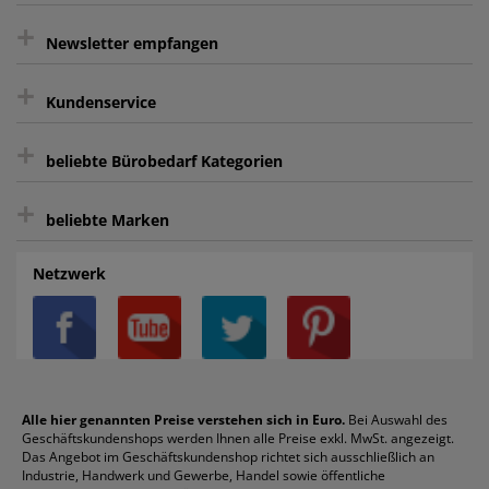
+
gratis Lieferung ab 150 € Warenwert
Newsletter empfangen
Kauf auf Rechnung³
+
Keine unerwünschte Werbung
Kundenservice
sicher Shoppen durch SSL
+
Bewertungs-Community
Sie können sich zu jeder Zeit abmelden.
Kontakt
beliebte Bürobedarf Kategorien
intelligentes Kundenkonto
Bürobedarf-Ratgeber
+
FAQ
Aktenvernichter
Haftnotizen
Prospekthüllen
beliebte Marken
Auftragspauschale
Archivboxen
Hängeregistratur
Registraturen
AGB
Batterien
Alco
Heftgeräte
Landré
Rückenschilder
Netzwerk
Datenschutz
Bleistifte
Avery/Zweckform
Heftstreifen
Leitz
Radiergummis
Privatsphäre-Einstellungen
Blöcke
Bic
Kaffee
Läufer
Schnellhefter
Über uns
Boardmarker
Canon
Klebeband
Melitta
Sichthüllen
Impressum
Briefablagen
Color Copy
Klebestifte
Navigator
Stehsammler
Reklamation / Retouren
Briefumschläge
Durable
Klemmmappen
Pentel
Taschenrechner
Alle hier genannten Preise verstehen sich in Euro.
Bei Auswahl des
Geschäftskundenshops werden Ihnen alle Preise exkl. MwSt. angezeigt.
Vertrag widerrufen (Privatkunden)
Druckerpatronen
DYMO
Kopierpapier
Pelikan
Textmarker
Das Angebot im Geschäftskundenshop richtet sich ausschließlich an
Rabatte & Aktionen
Etiketten
Edding
Korrekturmittel
Pilot
Tintenroller
Industrie, Handwerk und Gewerbe, Handel sowie öffentliche