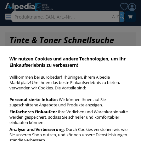
A-Z
Tinte & Toner Schnellsuche
Wir nutzen Cookies und andere Technologien, um Ihr
Einkaufserlebnis zu verbessern!
Willkommen bei Bürobedarf Thüringen, ihrem Alpedia
Marktplatz! Um Ihnen das beste Einkaufserlebnis zu bieten,
verwenden wir Cookies. Die Vorteile sind:
Personalisierte Inhalte:
Wir können Ihnen auf Sie
zugeschnittene Angebote und Produkte anzeigen.
Einfacheres Einkaufen:
Ihre Vorlieben und Warenkorbinhalte
werden gespeichert, sodass Sie schneller und komfortabler
einkaufen können.
Startseite
»
Druckerpatronen / Toner / Farbbänder
»
Druckerpatronen
»
Analyse und Verbesserung:
Durch Cookies verstehen wir, wie
Druckerpatronen Original T7542
Sie unseren Shop nutzen, und können unsere Dienstleistungen
ständig verbessern.