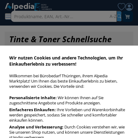
A-Z
Tinte & Toner Schnellsuche
Wir nutzen Cookies und andere Technologien, um Ihr
Einkaufserlebnis zu verbessern!
Willkommen bei Bürobedarf Thüringen, ihrem Alpedia
Marktplatz! Um Ihnen das beste Einkaufserlebnis zu bieten,
verwenden wir Cookies. Die Vorteile sind:
Personalisierte Inhalte:
Wir können Ihnen auf Sie
zugeschnittene Angebote und Produkte anzeigen.
Einfacheres Einkaufen:
Ihre Vorlieben und Warenkorbinhalte
werden gespeichert, sodass Sie schneller und komfortabler
einkaufen können.
Startseite
»
Druckerpatronen / Toner / Farbbänder
»
Druckerpatronen
»
Analyse und Verbesserung:
Durch Cookies verstehen wir, wie
Druckerpatronen Original ca. 400 Seiten
Sie unseren Shop nutzen, und können unsere Dienstleistungen
ständig verbessern.