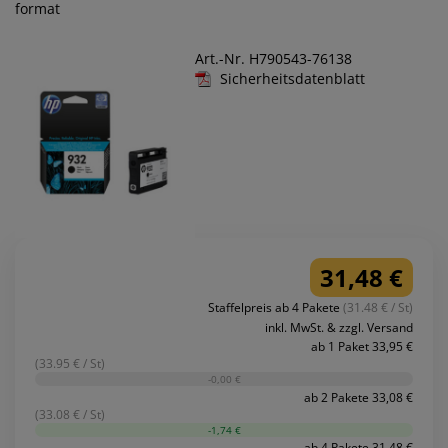
format
Art.-Nr. H790543-76138
Sicherheitsdatenblatt
31,48 €
Staffelpreis ab 4 Pakete
(31.48 € / St)
inkl. MwSt. & zzgl. Versand
ab 1 Paket 33,95 €
(33.95 € / St)
-0,00 €
ab 2 Pakete 33,08 €
(33.08 € / St)
-1,74 €
ab 4 Pakete 31,48 €