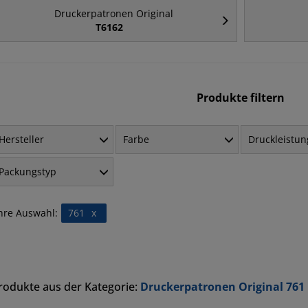
Druckerpatronen Original
T6162
Produkte filtern
Hersteller
Farbe
Druckleistun
Packungstyp
hre Auswahl:
761
x
rodukte aus der Kategorie:
Druckerpatronen Original 761