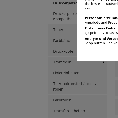
Druckerpatronen Original
das beste Einkaufserl
sind:
Druckerpatronen
Personalisierte Inh
Kompatibel
Angebote und Produk
Einfacheres Einkau
Toner
D
gespeichert, sodass 
Analyse und Verbe
Farbbänder
Shop nutzen, und kön
Druckköpfe
Trommeln
Fixiereinheiten
Thermotransferbänder / -
rollen
Farbrollen
Transfereinheiten