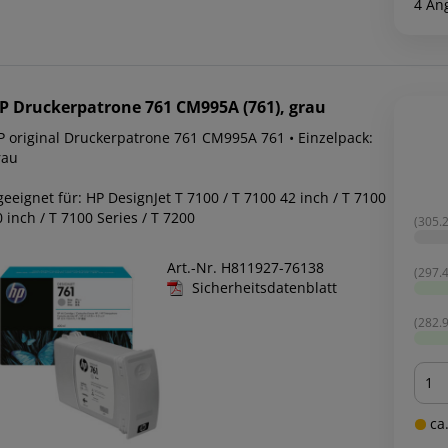
4 An
P
Druckerpatrone 761 CM995A (761), grau
P original Druckerpatrone 761 CM995A 761 • Einzelpack:
rau
geeignet für: HP DesignJet T 7100 / T 7100 42 inch / T 7100
 inch / T 7100 Series / T 7200
(305.2
Art.-Nr. H811927-76138
(297.4
Sicherheitsdatenblatt
(282.9
Men
ca.