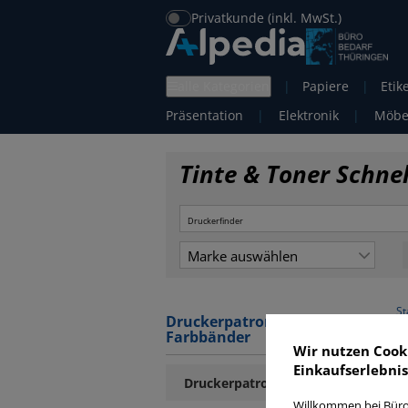
Privatkunde (inkl. MwSt.)
alle Kategorien
|
Papiere
|
Etik
Präsentation
|
Elektronik
|
Möbe
Tinte & Toner Schne
Marke auswählen
St
Druckerpatronen / Toner /
Farbbänder
Wir nutzen Cook
Einkaufserlebnis
Druckerpatronen
Willkommen bei Büro