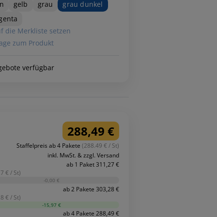
n
gelb
grau
grau dunkel
genta
f die Merkliste setzen
age zum Produkt
gebote verfügbar
288,49 €
Staffelpreis ab 4 Pakete
(288.49 € / St)
inkl. MwSt. & zzgl. Versand
ab 1 Paket 311,27 €
7 € / St)
-0,00 €
ab 2 Pakete 303,28 €
8 € / St)
-15,97 €
ab 4 Pakete 288,49 €