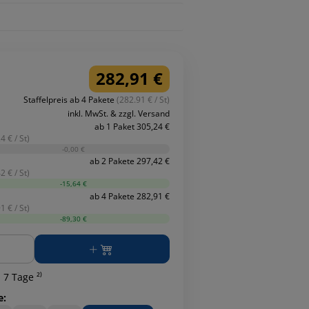
282,91 €
Staffelpreis ab 4 Pakete
(282.91 € / St)
inkl. MwSt. & zzgl. Versand
ab 1 Paket 305,24 €
4 € / St)
-0,00 €
ab 2 Pakete 297,42 €
2 € / St)
-15,64 €
ab 4 Pakete 282,91 €
1 € / St)
-89,30 €
ge
 7 Tage ²⁾
e: