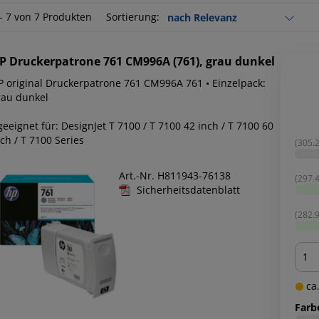
 - 7 von 7 Produkten
Sortierung:
P
Druckerpatrone 761 CM996A (761), grau dunkel
P original Druckerpatrone 761 CM996A 761 • Einzelpack:
rau dunkel
geeignet für: DesignJet T 7100 / T 7100 42 inch / T 7100 60
ch / T 7100 Series
(305.2
Art.-Nr. H811943-76138
(297.4
Sicherheitsdatenblatt
(282.9
Men
ca.
Farb