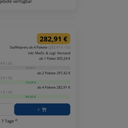
gebote verfügbar
282,91 €
Staffelpreis ab 4 Pakete
(282.91 € / St)
inkl. MwSt. & zzgl. Versand
ab 1 Paket 305,24 €
4 € / St)
-0,00 €
ab 2 Pakete 297,42 €
2 € / St)
-15,64 €
ab 4 Pakete 282,91 €
1 € / St)
-89,30 €
ge
 7 Tage ²⁾