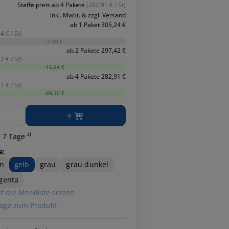
Staffelpreis ab 4 Pakete
(282.91 € / St)
inkl. MwSt. & zzgl. Versand
ab 1 Paket 305,24 €
4 € / St)
-0,00 €
ab 2 Pakete 297,42 €
2 € / St)
-15,64 €
ab 4 Pakete 282,91 €
1 € / St)
-89,30 €
ge
 7 Tage ²⁾
e:
n
gelb
grau
grau dunkel
genta
f die Merkliste setzen
age zum Produkt