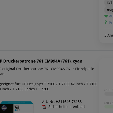
cya
ma
au
Fr
3 An
P
Druckerpatrone 761 CM994A (761), cyan
P original Druckerpatrone 761 CM994A 761 • Einzelpack:
yan
geeignet für: HP DesignJet T 7100 / T 7100 42 inch / T 7100
 inch / T 7100 Series / T 7200
(311.2
Art.-Nr. H811646-76138
(303.2
Sicherheitsdatenblatt