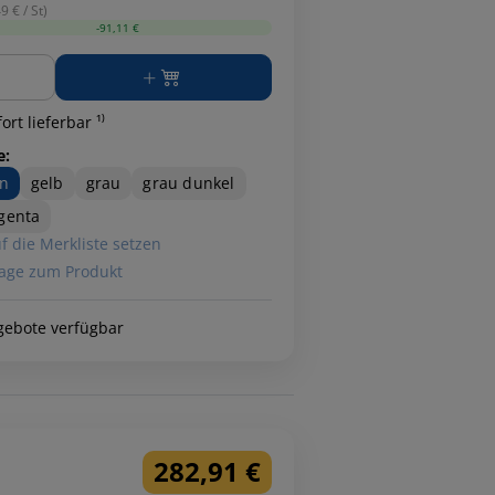
9 € / St)
-91,11 €
ge
ort lieferbar ¹⁾
e:
n
gelb
grau
grau dunkel
genta
f die Merkliste setzen
age zum Produkt
gebote verfügbar
282,91 €