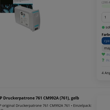
(288.4
Men
sof
Farb
cya
ma
au
Fr
4 An
P
Druckerpatrone 761 CM992A (761), gelb
P original Druckerpatrone 761 CM992A 761 • Einzelpack: