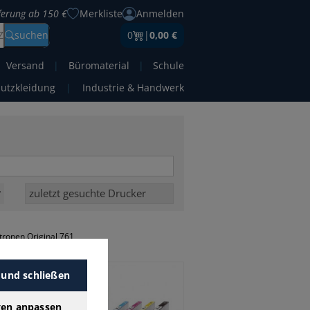
eferung ab 150 €
Merkliste
Anmelden
Z
suchen
0
|
0,00 €
Versand
|
Büromaterial
|
Schule
hutzkleidung
|
Industrie & Handwerk
ronen Original 761
 und schließen
gen anpassen