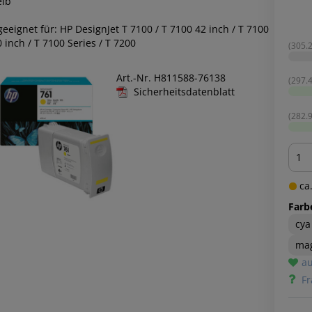
elb
geeignet für: HP DesignJet T 7100 / T 7100 42 inch / T 7100
 inch / T 7100 Series / T 7200
(305.2
Art.-Nr. H811588-76138
(297.4
Sicherheitsdatenblatt
(282.9
Men
ca.
Farb
cya
ma
au
Fr