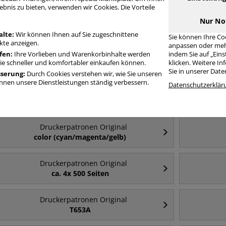
ebnis zu bieten, verwenden wir Cookies. Die Vorteile
Druckerpatronen Original 761 in bester Qualität zum günstigen Preis. F
Nur No
schnell Druckerpatronen Original 761 mit unserer Filter-Funktion.
alte:
Wir können Ihnen auf Sie zugeschnittene
Sie können Ihre Co
te anzeigen.
anpassen oder meh
fen:
Ihre Vorlieben und Warenkorbinhalte werden
indem Sie auf „Ein
ruckerpatronen Original 761
Sie schneller und komfortabler einkaufen können.
klicken. Weitere I
Sie in unserer Dat
sserung:
Durch Cookies verstehen wir, wie Sie unseren
nen unsere Dienstleistungen ständig verbessern.
Datenschutzerklär
Häufig gesucht
Druckerpatronen Original
color (cyan/magenta/gelb)
Druckerpatronen Original
ca. 4x 500 Seiten
Druckerpatronen Original
T653A