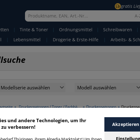
gratis Li
A-
etten
|
Tinte & Toner
|
Ordnungsmittel
|
Schreibwaren
|
l
|
Lebensmittel
|
Drogerie & Erste-Hilfe
|
Arbeits- & Sc
llsuche
Modellserie auswählen
Modell auswählen
artseite
»
Druckerpatronen / Toner / Farbbänder
»
Druckerpatronen
»
Druckerpat
ies und andere Technologien, um Ihr
Akzeptieren
Druckerpatronen Original 761 >
 zu verbessern!
Modellnummer 761
Einstellun
bedarf Thüringen, ihrem Alpedia Marktplatz! Um Ihnen