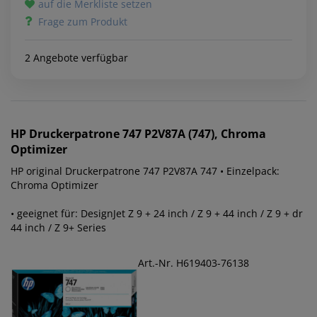
auf die Merkliste setzen
Frage zum Produkt
2 Angebote verfügbar
HP
Druckerpatrone 747 P2V87A (747), Chroma
Optimizer
HP original Druckerpatrone 747 P2V87A 747 • Einzelpack:
Chroma Optimizer
• geeignet für: DesignJet Z 9 + 24 inch / Z 9 + 44 inch / Z 9 + dr
44 inch / Z 9+ Series
Art.-Nr. H619403-76138