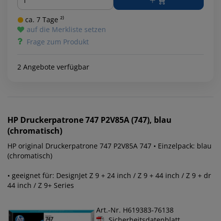
ca. 7 Tage ²⁾
auf die Merkliste setzen
Frage zum Produkt
2 Angebote verfügbar
HP
Druckerpatrone 747 P2V85A (747), blau
(chromatisch)
HP original Druckerpatrone 747 P2V85A 747 • Einzelpack: blau
(chromatisch)
• geeignet für: DesignJet Z 9 + 24 inch / Z 9 + 44 inch / Z 9 + dr
44 inch / Z 9+ Series
Art.-Nr. H619383-76138
Sicherheitsdatenblatt