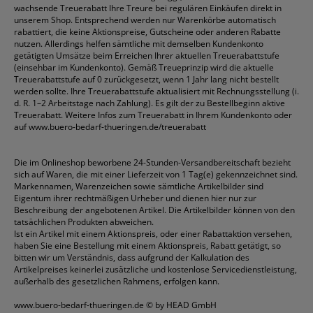
wachsende Treuerabatt Ihre Treure bei regulären Einkäufen direkt in
unserem Shop. Entsprechend werden nur Warenkörbe automatisch
rabattiert, die keine Aktionspreise, Gutscheine oder anderen Rabatte
nutzen. Allerdings helfen sämtliche mit demselben Kundenkonto
getätigten Umsätze beim Erreichen Ihrer aktuellen Treuerabattstufe
(einsehbar im Kundenkonto). Gemäß Treueprinzip wird die aktuelle
Treuerabattstufe auf 0 zurückgesetzt, wenn 1 Jahr lang nicht bestellt
werden sollte. Ihre Treuerabattstufe aktualisiert mit Rechnungsstellung (i.
d. R. 1–2 Arbeitstage nach Zahlung). Es gilt der zu Bestellbeginn aktive
Treuerabatt. Weitere Infos zum Treuerabatt in Ihrem Kundenkonto oder
auf
www.buero-bedarf-thueringen.de/treuerabatt
Die im Onlineshop beworbene 24-Stunden-Versandbereitschaft bezieht
sich auf Waren, die mit einer Lieferzeit von 1 Tag(e) gekennzeichnet sind.
Markennamen, Warenzeichen sowie sämtliche Artikelbilder sind
Eigentum ihrer rechtmäßigen Urheber und dienen hier nur zur
Beschreibung der angebotenen Artikel. Die Artikelbilder können von den
tatsächlichen Produkten abweichen.
Ist ein Artikel mit einem Aktionspreis, oder einer Rabattaktion versehen,
haben Sie eine Bestellung mit einem Aktionspreis, Rabatt getätigt, so
bitten wir um Verständnis, dass aufgrund der Kalkulation des
Artikelpreises keinerlei zusätzliche und kostenlose Servicedienstleistung,
außerhalb des gesetzlichen Rahmens, erfolgen kann.
www.buero-bedarf-thueringen.de
© by HEAD GmbH