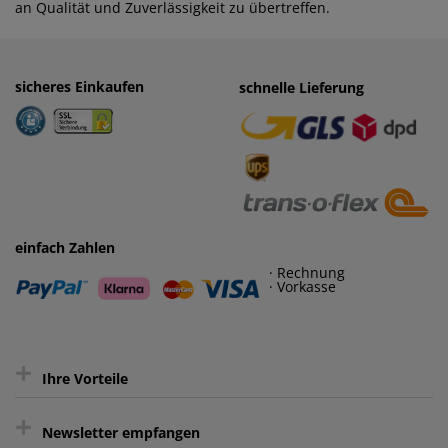
an Qualität und Zuverlässigkeit zu übertreffen.
sicheres Einkaufen
einfaches Zahlen
schnelle Lieferung
· Rechnung
· Vorkasse
einfach Zahlen
· Rechnung
· Vorkasse
+
Ihre Vorteile
+
gratis Lieferung ab 150 € Warenwert
Newsletter empfangen
Kauf auf Rechnung³