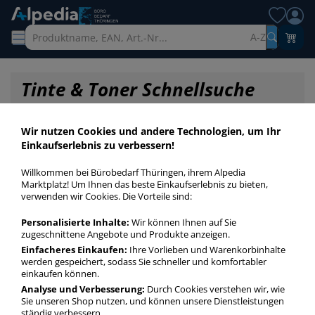
A-Z
Tinte & Toner Schnellsuche
Wir nutzen Cookies und andere Technologien, um Ihr
Einkaufserlebnis zu verbessern!
Willkommen bei Bürobedarf Thüringen, ihrem Alpedia
Marktplatz! Um Ihnen das beste Einkaufserlebnis zu bieten,
verwenden wir Cookies. Die Vorteile sind:
Personalisierte Inhalte:
Wir können Ihnen auf Sie
zugeschnittene Angebote und Produkte anzeigen.
Einfacheres Einkaufen:
Ihre Vorlieben und Warenkorbinhalte
werden gespeichert, sodass Sie schneller und komfortabler
einkaufen können.
Startseite
»
Druckerpatronen / Toner / Farbbänder
»
Druckerpatronen
»
Analyse und Verbesserung:
Durch Cookies verstehen wir, wie
Druckerpatronen Original 747
Sie unseren Shop nutzen, und können unsere Dienstleistungen
ständig verbessern.