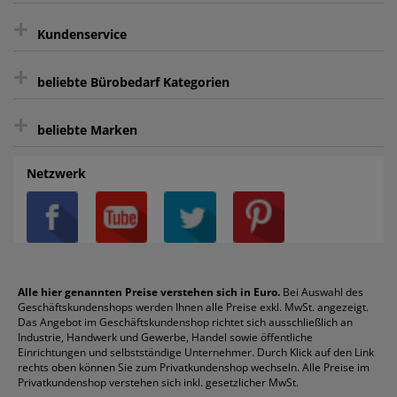
+
Keine unerwünschte Werbung
Kundenservice
sicher Shoppen durch SSL
+
Bewertungs-Community
Sie können sich zu jeder Zeit abmelden.
Kontakt
beliebte Bürobedarf Kategorien
intelligentes Kundenkonto
Bürobedarf-Ratgeber
+
FAQ
Aktenvernichter
Haftnotizen
Prospekthüllen
beliebte Marken
Auftragspauschale
Archivboxen
Hängeregistratur
Registraturen
AGB
Batterien
Alco
Heftgeräte
Landré
Rückenschilder
Netzwerk
Datenschutz
Bleistifte
Avery/Zweckform
Heftstreifen
Leitz
Radiergummis
Privatsphäre-Einstellungen
Blöcke
Bic
Kaffee
Läufer
Schnellhefter
Über uns
Boardmarker
Canon
Klebeband
Melitta
Sichthüllen
Impressum
Briefablagen
Color Copy
Klebestifte
Navigator
Stehsammler
Reklamation / Retouren
Briefumschläge
Durable
Klemmmappen
Pentel
Taschenrechner
Alle hier genannten Preise verstehen sich in Euro.
Bei Auswahl des
Geschäftskundenshops werden Ihnen alle Preise exkl. MwSt. angezeigt.
Vertrag widerrufen (Privatkunden)
Druckerpatronen
DYMO
Kopierpapier
Pelikan
Textmarker
Das Angebot im Geschäftskundenshop richtet sich ausschließlich an
Rabatte & Aktionen
Etiketten
Edding
Korrekturmittel
Pilot
Tintenroller
Industrie, Handwerk und Gewerbe, Handel sowie öffentliche
Einrichtungen und selbstständige Unternehmer. Durch Klick auf den Link
Fineliner
Esselte
Kugelschreiber
Pritt
Tintenpatronen
rechts oben können Sie zum Privatkundenshop wechseln. Alle Preise im
Folienschreiber
Faber-Castell
Mappen
Schneider
Toilettenpapier
Privatkundenshop verstehen sich inkl. gesetzlicher MwSt.