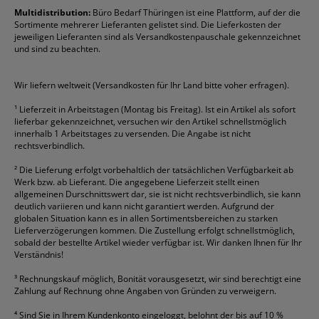
Formulare
Fellowes
Ordner
Stabilo
Toner
Multidistribution:
Büro Bedarf Thüringen ist eine Plattform, auf der die
Sortimente mehrerer Lieferanten gelistet sind. Die Lieferkosten der
Gelschreiber
Franken
Packband
Staedtler
Versandmaterial
jeweiligen Lieferanten sind als Versandkostenpauschale gekennzeichnet
Geschäftsbücher
Fripa
Permanentmarker
Tesa
Versandtaschen
und sind zu beachten.
HAN
Tipp-Ex
HP
alle Marken anzeigen
Wir liefern weltweit (Versandkosten für Ihr Land bitte voher erfragen).
¹
Lieferzeit in Arbeitstagen (Montag bis Freitag). Ist ein Artikel als sofort
lieferbar gekennzeichnet, versuchen wir den Artikel schnellstmöglich
innerhalb 1 Arbeitstages zu versenden. Die Angabe ist nicht
rechtsverbindlich.
²
Die Lieferung erfolgt vorbehaltlich der tatsächlichen Verfügbarkeit ab
Werk bzw. ab Lieferant. Die angegebene Lieferzeit stellt einen
allgemeinen Durschnittswert dar, sie ist nicht rechtsverbindlich, sie kann
deutlich variieren und kann nicht garantiert werden. Aufgrund der
globalen Situation kann es in allen Sortimentsbereichen zu starken
Lieferverzögerungen kommen. Die Zustellung erfolgt schnellstmöglich,
sobald der bestellte Artikel wieder verfügbar ist. Wir danken Ihnen für Ihr
Verständnis!
³
Rechnungskauf möglich, Bonität vorausgesetzt, wir sind berechtigt eine
Zahlung auf Rechnung ohne Angaben von Gründen zu verweigern.
⁴
Sind Sie in Ihrem Kundenkonto eingeloggt, belohnt der bis auf 10 %