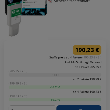
Sicherheitsdatenblatt
190,23 €
Staffelpreis ab 4 Pakete
(190.23 € / St)
inkl. MwSt. & zzgl. Versand
ab 1 Paket 205,25 €
(205.25 € / St)
-0,00 €
ab 2 Pakete 199,99 €
(199.99 € / St)
-10,52 €
ab 4 Pakete 190,23 €
(190.23 € / St)
-60,07 €
Menge