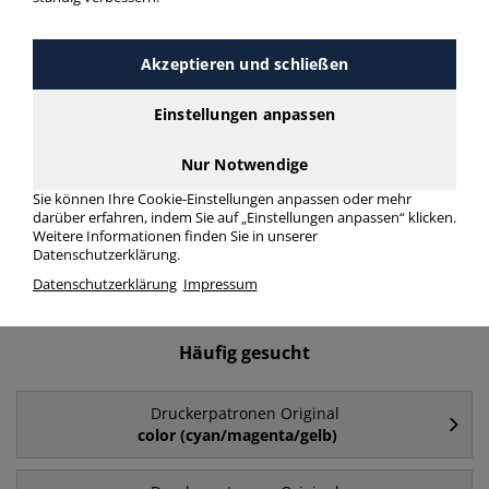
Druckerpatronen Original 747
> Modellnummer 747
Akzeptieren und schließen
Einstellungen anpassen
Druckerpatronen Original 747 in bester Qualität zum
günstigen Preis. Finden Sie schnell Druckerpatronen Original
747 mit unserer Filter-Funktion.
Nur Notwendige
Sie können Ihre Cookie-Einstellungen anpassen oder mehr
darüber erfahren, indem Sie auf „Einstellungen anpassen“ klicken.
Druckerpatronen Original 747
Weitere Informationen finden Sie in unserer
Datenschutzerklärung.
mehr Infos zur Kategorie
Datenschutzerklärung
Impressum
Häufig gesucht
Druckerpatronen Original
color (cyan/magenta/gelb)