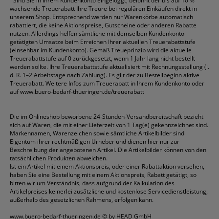
⁴
Sind Sie in Ihrem Kundenkonto eingeloggt, belohnt der bis auf 10 %
wachsende Treuerabatt Ihre Treure bei regulären Einkäufen direkt in
unserem Shop. Entsprechend werden nur Warenkörbe automatisch
rabattiert, die keine Aktionspreise, Gutscheine oder anderen Rabatte
nutzen. Allerdings helfen sämtliche mit demselben Kundenkonto
getätigten Umsätze beim Erreichen Ihrer aktuellen Treuerabattstufe
(einsehbar im Kundenkonto). Gemäß Treueprinzip wird die aktuelle
Treuerabattstufe auf 0 zurückgesetzt, wenn 1 Jahr lang nicht bestellt
werden sollte. Ihre Treuerabattstufe aktualisiert mit Rechnungsstellung (i.
d. R. 1–2 Arbeitstage nach Zahlung). Es gilt der zu Bestellbeginn aktive
Treuerabatt. Weitere Infos zum Treuerabatt in Ihrem Kundenkonto oder
auf
www.buero-bedarf-thueringen.de/treuerabatt
Die im Onlineshop beworbene 24-Stunden-Versandbereitschaft bezieht
sich auf Waren, die mit einer Lieferzeit von 1 Tag(e) gekennzeichnet sind.
Markennamen, Warenzeichen sowie sämtliche Artikelbilder sind
Eigentum ihrer rechtmäßigen Urheber und dienen hier nur zur
Beschreibung der angebotenen Artikel. Die Artikelbilder können von den
tatsächlichen Produkten abweichen.
Ist ein Artikel mit einem Aktionspreis, oder einer Rabattaktion versehen,
haben Sie eine Bestellung mit einem Aktionspreis, Rabatt getätigt, so
bitten wir um Verständnis, dass aufgrund der Kalkulation des
Artikelpreises keinerlei zusätzliche und kostenlose Servicedienstleistung,
außerhalb des gesetzlichen Rahmens, erfolgen kann.
www.buero-bedarf-thueringen.de
© by HEAD GmbH