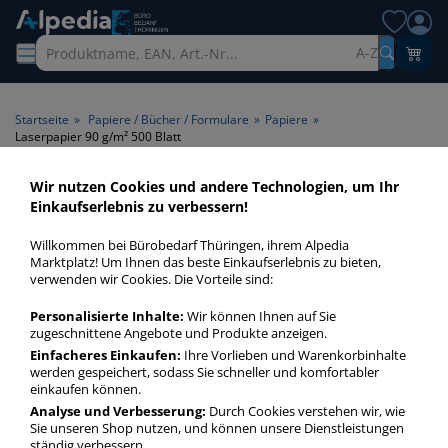
A-Z
Startseite
»
Papiere / Bücher / Formulare
»
Papiere
»
Laserpapier 90 g/m² 500 Blatt
Wir nutzen Cookies und andere Technologien, um Ihr
Laserpapier 90 g/m² 500 Blatt
Einkaufserlebnis zu verbessern!
> Papiergrammatur 90 g/m² >
Willkommen bei Bürobedarf Thüringen, ihrem Alpedia
Blattanzahl 500 Blatt
Marktplatz! Um Ihnen das beste Einkaufserlebnis zu bieten,
verwenden wir Cookies. Die Vorteile sind:
Laserpapier 90 gm² 500 Blatt in bester Qualität zum
Personalisierte Inhalte:
Wir können Ihnen auf Sie
günstigen Preis. Finden Sie schnell Laserpapier 90 gm² 500
zugeschnittene Angebote und Produkte anzeigen.
Blatt mit unserer Filter-Funktion.
Einfacheres Einkaufen:
Ihre Vorlieben und Warenkorbinhalte
werden gespeichert, sodass Sie schneller und komfortabler
einkaufen können.
Laserpapier 90 g/m² 500 Blatt
Analyse und Verbesserung:
Durch Cookies verstehen wir, wie
Sie unseren Shop nutzen, und können unsere Dienstleistungen
mehr Infos zur Kategorie
ständig verbessern.