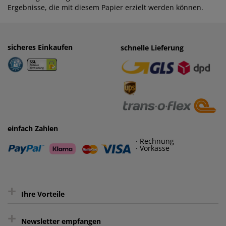
Ergebnisse, die mit diesem Papier erzielt werden können.
sicheres Einkaufen
einfaches Zahlen
schnelle Lieferung
· Rechnung
· Vorkasse
einfach Zahlen
· Rechnung
· Vorkasse
+
Ihre Vorteile
+
gratis Lieferung ab 150 € Warenwert
Newsletter empfangen