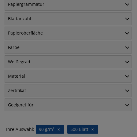
Papiergrammatur
Blattanzahl
Papieroberfläche
Farbe
Weißegrad
Material
Zertifikat
Geeignet für
Ihre Auswahl:
90 g/m²
x
500 Blatt
x