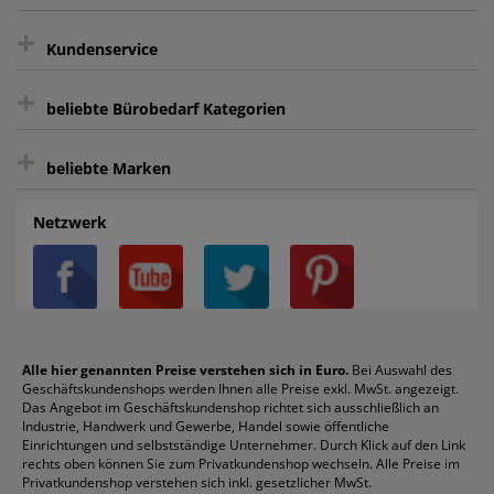
Kauf auf Rechnung³
+
Keine unerwünschte Werbung
Kundenservice
sicher Shoppen durch SSL
+
Bewertungs-Community
Sie können sich zu jeder Zeit abmelden.
Kontakt
beliebte Bürobedarf Kategorien
intelligentes Kundenkonto
Bürobedarf-Ratgeber
+
FAQ
Aktenvernichter
Haftnotizen
Prospekthüllen
beliebte Marken
Auftragspauschale
Archivboxen
Hängeregistratur
Registraturen
AGB
Batterien
Alco
Heftgeräte
Landré
Rückenschilder
Netzwerk
Datenschutz
Bleistifte
Avery/Zweckform
Heftstreifen
Leitz
Radiergummis
Privatsphäre-Einstellungen
Blöcke
Bic
Kaffee
Läufer
Schnellhefter
Über uns
Boardmarker
Canon
Klebeband
Melitta
Sichthüllen
Impressum
Briefablagen
Color Copy
Klebestifte
Navigator
Stehsammler
Reklamation / Retouren
Briefumschläge
Durable
Klemmmappen
Pentel
Taschenrechner
Alle hier genannten Preise verstehen sich in Euro.
Bei Auswahl des
Geschäftskundenshops werden Ihnen alle Preise exkl. MwSt. angezeigt.
Vertrag widerrufen (Privatkunden)
Druckerpatronen
DYMO
Kopierpapier
Pelikan
Textmarker
Das Angebot im Geschäftskundenshop richtet sich ausschließlich an
Rabatte & Aktionen
Etiketten
Edding
Korrekturmittel
Pilot
Tintenroller
Industrie, Handwerk und Gewerbe, Handel sowie öffentliche
Einrichtungen und selbstständige Unternehmer. Durch Klick auf den Link
Fineliner
Esselte
Kugelschreiber
Pritt
Tintenpatronen
rechts oben können Sie zum Privatkundenshop wechseln. Alle Preise im
Folienschreiber
Faber-Castell
Mappen
Schneider
Toilettenpapier
Privatkundenshop verstehen sich inkl. gesetzlicher MwSt.