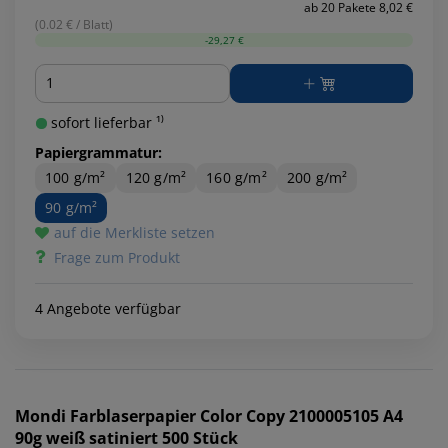
ab 20 Pakete 8,02 €
(0.02 € / Blatt)
-29,27 €
Menge
sofort lieferbar ¹⁾
Papiergrammatur:
100 g/m²
120 g/m²
160 g/m²
200 g/m²
90 g/m²
auf die Merkliste setzen
Frage zum Produkt
4 Angebote verfügbar
Mondi
Farblaserpapier Color Copy 2100005105 A4
90g weiß satiniert 500 Stück