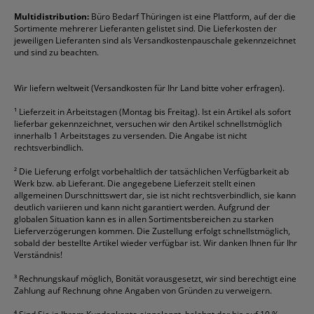
Formulare
Fellowes
Ordner
Stabilo
Toner
Multidistribution:
Büro Bedarf Thüringen ist eine Plattform, auf der die
Sortimente mehrerer Lieferanten gelistet sind. Die Lieferkosten der
Gelschreiber
Franken
Packband
Staedtler
Versandmaterial
jeweiligen Lieferanten sind als Versandkostenpauschale gekennzeichnet
Geschäftsbücher
Fripa
Permanentmarker
Tesa
Versandtaschen
und sind zu beachten.
HAN
Tipp-Ex
HP
alle Marken anzeigen
Wir liefern weltweit (Versandkosten für Ihr Land bitte voher erfragen).
¹
Lieferzeit in Arbeitstagen (Montag bis Freitag). Ist ein Artikel als sofort
lieferbar gekennzeichnet, versuchen wir den Artikel schnellstmöglich
innerhalb 1 Arbeitstages zu versenden. Die Angabe ist nicht
rechtsverbindlich.
²
Die Lieferung erfolgt vorbehaltlich der tatsächlichen Verfügbarkeit ab
Werk bzw. ab Lieferant. Die angegebene Lieferzeit stellt einen
allgemeinen Durschnittswert dar, sie ist nicht rechtsverbindlich, sie kann
deutlich variieren und kann nicht garantiert werden. Aufgrund der
globalen Situation kann es in allen Sortimentsbereichen zu starken
Lieferverzögerungen kommen. Die Zustellung erfolgt schnellstmöglich,
sobald der bestellte Artikel wieder verfügbar ist. Wir danken Ihnen für Ihr
Verständnis!
³
Rechnungskauf möglich, Bonität vorausgesetzt, wir sind berechtigt eine
Zahlung auf Rechnung ohne Angaben von Gründen zu verweigern.