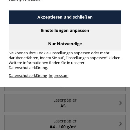
Akzeptieren und schließen
Häufig gesucht
Einstellungen anpassen
Laserpapier
A4
Nur Notwendige
Sie können Ihre Cookie-Einstellungen anpassen oder mehr
darüber erfahren, indem Sie auf „Einstellungen anpassen“ klicken.
Laserpapier
Weitere Informationen finden Sie in unserer
A4 - 500 Blatt
Datenschutzerklärung.
Datenschutzerklärung
Impressum
Laserpapier
300 g/m²
Laserpapier
A5
Laserpapier
A4 - 160 g/m²