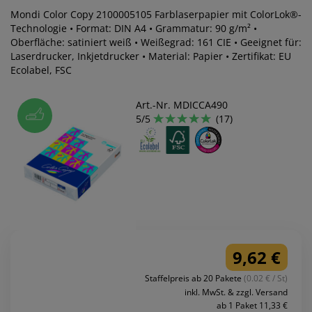
Mondi Color Copy 2100005105 Farblaserpapier mit ColorLok®-
Technologie • Format: DIN A4 • Grammatur: 90 g/m² •
Oberfläche: satiniert weiß • Weißegrad: 161 CIE • Geeignet für:
Laserdrucker, Inkjetdrucker • Material: Papier • Zertifikat: EU
Ecolabel, FSC
Art.-Nr. MDICCA490
5/5
(17)
9,62 €
Staffelpreis ab 20 Pakete
(0.02 € / St)
inkl. MwSt. & zzgl. Versand
ab 1 Paket 11,33 €