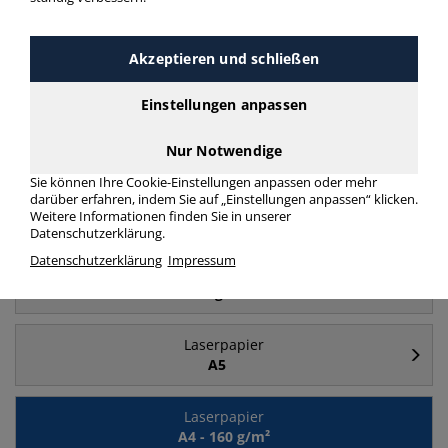
Akzeptieren und schließen
Häufig gesucht
Einstellungen anpassen
Laserpapier
A4
Nur Notwendige
Sie können Ihre Cookie-Einstellungen anpassen oder mehr
darüber erfahren, indem Sie auf „Einstellungen anpassen“ klicken.
Laserpapier
Weitere Informationen finden Sie in unserer
A4 - 500 Blatt
Datenschutzerklärung.
Datenschutzerklärung
Impressum
Laserpapier
300 g/m²
Laserpapier
A5
Laserpapier
A4 - 160 g/m²