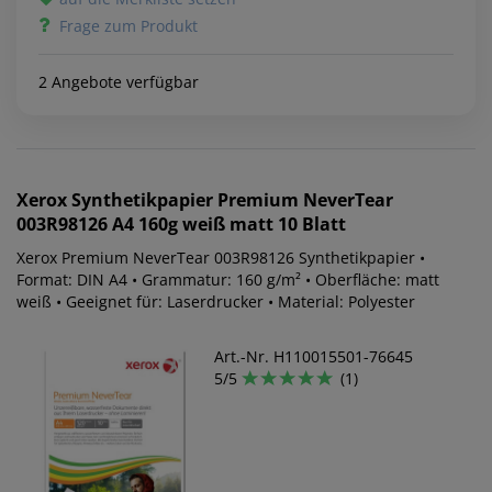
Frage zum Produkt
2 Angebote verfügbar
Xerox
Synthetikpapier Premium NeverTear
003R98126 A4 160g weiß matt 10 Blatt
Xerox Premium NeverTear 003R98126 Synthetikpapier •
Format: DIN A4 • Grammatur: 160 g/m² • Oberfläche: matt
weiß • Geeignet für: Laserdrucker • Material: Polyester
Art.-Nr. H110015501-76645
5/5
(1)