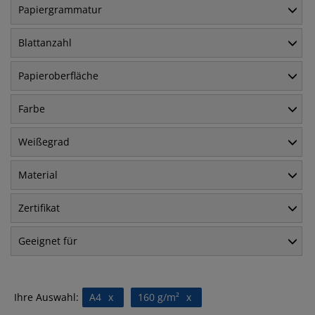
Papiergrammatur
Blattanzahl
Papieroberfläche
Farbe
Weißegrad
Material
Zertifikat
Geeignet für
Ihre Auswahl:
A4
x
160 g/m²
x