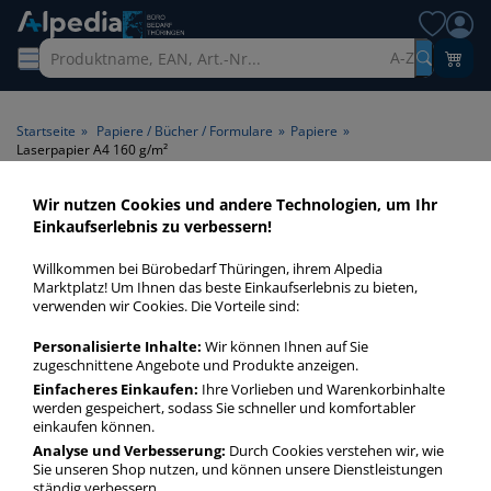
A-Z
Startseite
»
Papiere / Bücher / Formulare
»
Papiere
»
Laserpapier A4 160 g/m²
Wir nutzen Cookies und andere Technologien, um Ihr
Laserpapier A4 160 g/m² >
Einkaufserlebnis zu verbessern!
Format A4 >
Willkommen bei Bürobedarf Thüringen, ihrem Alpedia
Papiergrammatur 160 g/m²
Marktplatz! Um Ihnen das beste Einkaufserlebnis zu bieten,
verwenden wir Cookies. Die Vorteile sind:
Laserpapier A4 160 gm² in bester Qualität zum günstigen
Personalisierte Inhalte:
Wir können Ihnen auf Sie
Preis. Finden Sie schnell Laserpapier A4 160 gm² mit unserer
zugeschnittene Angebote und Produkte anzeigen.
Filter-Funktion.
Einfacheres Einkaufen:
Ihre Vorlieben und Warenkorbinhalte
werden gespeichert, sodass Sie schneller und komfortabler
einkaufen können.
Laserpapier A4 160 g/m²
Analyse und Verbesserung:
Durch Cookies verstehen wir, wie
Sie unseren Shop nutzen, und können unsere Dienstleistungen
mehr Infos zur Kategorie
ständig verbessern.