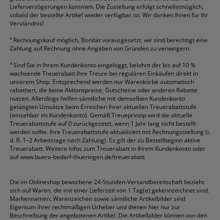
Lieferverzögerungen kommen. Die Zustellung erfolgt schnellstmöglich,
sobald der bestellte Artikel wieder verfügbar ist. Wir danken Ihnen für Ihr
Verständnis!
³
Rechnungskauf möglich, Bonität vorausgesetzt, wir sind berechtigt eine
Zahlung auf Rechnung ohne Angaben von Gründen zu verweigern.
⁴
Sind Sie in Ihrem Kundenkonto eingeloggt, belohnt der bis auf 10 %
wachsende Treuerabatt Ihre Treure bei regulären Einkäufen direkt in
unserem Shop. Entsprechend werden nur Warenkörbe automatisch
rabattiert, die keine Aktionspreise, Gutscheine oder anderen Rabatte
nutzen. Allerdings helfen sämtliche mit demselben Kundenkonto
getätigten Umsätze beim Erreichen Ihrer aktuellen Treuerabattstufe
(einsehbar im Kundenkonto). Gemäß Treueprinzip wird die aktuelle
Treuerabattstufe auf 0 zurückgesetzt, wenn 1 Jahr lang nicht bestellt
werden sollte. Ihre Treuerabattstufe aktualisiert mit Rechnungsstellung (i.
d. R. 1–2 Arbeitstage nach Zahlung). Es gilt der zu Bestellbeginn aktive
Treuerabatt. Weitere Infos zum Treuerabatt in Ihrem Kundenkonto oder
auf
www.buero-bedarf-thueringen.de/treuerabatt
Die im Onlineshop beworbene 24-Stunden-Versandbereitschaft bezieht
sich auf Waren, die mit einer Lieferzeit von 1 Tag(e) gekennzeichnet sind.
Markennamen, Warenzeichen sowie sämtliche Artikelbilder sind
Eigentum ihrer rechtmäßigen Urheber und dienen hier nur zur
Beschreibung der angebotenen Artikel. Die Artikelbilder können von den