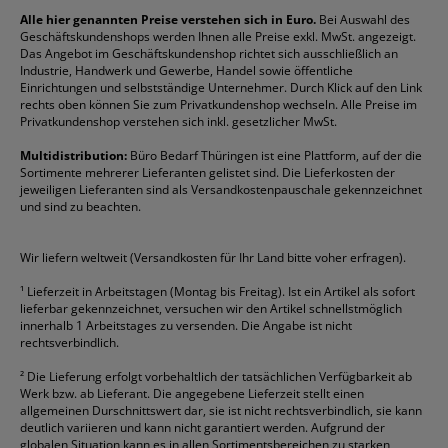
Reklamation / Retouren
Briefumschläge
Durable
Klemmmappen
Pentel
Taschenrechner
Alle hier genannten Preise verstehen sich in Euro.
Bei Auswahl des
Geschäftskundenshops werden Ihnen alle Preise exkl. MwSt. angezeigt.
Vertrag widerrufen (Privatkunden)
Druckerpatronen
DYMO
Kopierpapier
Pelikan
Textmarker
Das Angebot im Geschäftskundenshop richtet sich ausschließlich an
Rabatte & Aktionen
Etiketten
Edding
Korrekturmittel
Pilot
Tintenroller
Industrie, Handwerk und Gewerbe, Handel sowie öffentliche
Einrichtungen und selbstständige Unternehmer. Durch Klick auf den Link
Fineliner
Esselte
Kugelschreiber
Pritt
Tintenpatronen
rechts oben können Sie zum Privatkundenshop wechseln. Alle Preise im
Folienschreiber
Faber-Castell
Mappen
Schneider
Toilettenpapier
Privatkundenshop verstehen sich inkl. gesetzlicher MwSt.
Formulare
Fellowes
Ordner
Stabilo
Toner
Multidistribution:
Büro Bedarf Thüringen ist eine Plattform, auf der die
Sortimente mehrerer Lieferanten gelistet sind. Die Lieferkosten der
Gelschreiber
Franken
Packband
Staedtler
Versandmaterial
jeweiligen Lieferanten sind als Versandkostenpauschale gekennzeichnet
Geschäftsbücher
Fripa
Permanentmarker
Tesa
Versandtaschen
und sind zu beachten.
HAN
Tipp-Ex
HP
alle Marken anzeigen
Wir liefern weltweit (Versandkosten für Ihr Land bitte voher erfragen).
¹
Lieferzeit in Arbeitstagen (Montag bis Freitag). Ist ein Artikel als sofort
lieferbar gekennzeichnet, versuchen wir den Artikel schnellstmöglich
innerhalb 1 Arbeitstages zu versenden. Die Angabe ist nicht
rechtsverbindlich.
²
Die Lieferung erfolgt vorbehaltlich der tatsächlichen Verfügbarkeit ab
Werk bzw. ab Lieferant. Die angegebene Lieferzeit stellt einen
allgemeinen Durschnittswert dar, sie ist nicht rechtsverbindlich, sie kann
deutlich variieren und kann nicht garantiert werden. Aufgrund der
globalen Situation kann es in allen Sortimentsbereichen zu starken