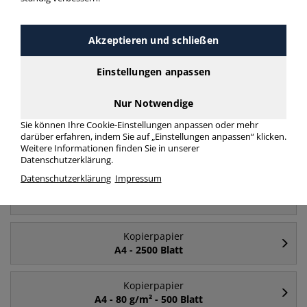
Akzeptieren und schließen
Häufig gesucht
Einstellungen anpassen
Kopierpapier
A4
Nur Notwendige
Sie können Ihre Cookie-Einstellungen anpassen oder mehr
darüber erfahren, indem Sie auf „Einstellungen anpassen“ klicken.
Kopierpapier
Weitere Informationen finden Sie in unserer
A4 - 80 g/m²
Datenschutzerklärung.
Datenschutzerklärung
Impressum
Kopierpapier
A4 - 500 Blatt
Kopierpapier
A4 - 2500 Blatt
Kopierpapier
A4 - 80 g/m² - 500 Blatt