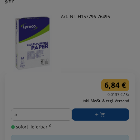
g/m²
Art.-Nr. H157796-76495
6,84 €
0.0137 € / St
inkl. MwSt. & zzgl. Versand
Menge
sofort lieferbar ¹⁾