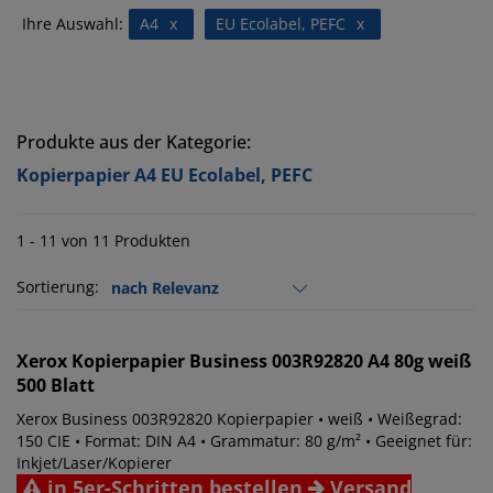
Ihre Auswahl:
A4
x
EU Ecolabel, PEFC
x
Produkte aus der Kategorie:
Kopierpapier A4 EU Ecolabel, PEFC
1 - 11 von 11 Produkten
Sortierung:
Xerox
Kopierpapier Business 003R92820 A4 80g weiß
500 Blatt
Xerox Business 003R92820 Kopierpapier • weiß • Weißegrad:
150 CIE • Format: DIN A4 • Grammatur: 80 g/m² • Geeignet für:
Inkjet/Laser/Kopierer
in 5er-Schritten bestellen
Versand