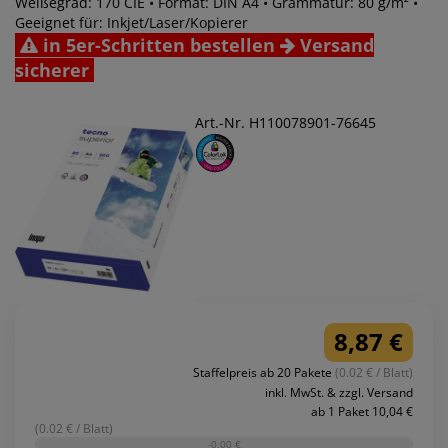
Weißegrad: 170 CIE • Format: DIN A4 • Grammatur: 80 g/m² •
Geeignet für: Inkjet/Laser/Kopierer
in 5er-Schritten bestellen
Versand
sicherer
Art.-Nr. H110078901-76645
8,87 €
Staffelpreis ab 20 Pakete
(0.02 € / Blatt)
inkl. MwSt. & zzgl. Versand
ab 1 Paket 10,04 €
(0.02 € / Blatt)
-0,00 €