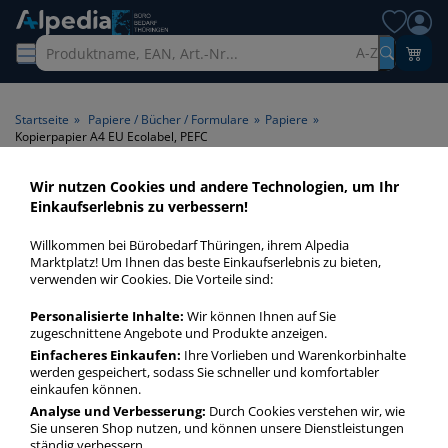
A-Z
Startseite
»
Papiere / Bücher / Formulare
»
Papiere
»
Kopierpapier A4 EU Ecolabel, PEFC
Wir nutzen Cookies und andere Technologien, um Ihr
Kopierpapier A4 EU Ecolabel,
Einkaufserlebnis zu verbessern!
PEFC > Format A4 > Zertifikat
Willkommen bei Bürobedarf Thüringen, ihrem Alpedia
EU Ecolabel, PEFC
Marktplatz! Um Ihnen das beste Einkaufserlebnis zu bieten,
verwenden wir Cookies. Die Vorteile sind:
Kopierpapier A4 EU Ecolabel, PEFC in bester Qualität zum
Personalisierte Inhalte:
Wir können Ihnen auf Sie
günstigen Preis. Finden Sie schnell Kopierpapier A4 EU
zugeschnittene Angebote und Produkte anzeigen.
Ecolabel, PEFC mit unserer Filter-Funktion.
Einfacheres Einkaufen:
Ihre Vorlieben und Warenkorbinhalte
werden gespeichert, sodass Sie schneller und komfortabler
einkaufen können.
Kopierpapier A4 EU Ecolabel, PEFC
Analyse und Verbesserung:
Durch Cookies verstehen wir, wie
Sie unseren Shop nutzen, und können unsere Dienstleistungen
mehr Infos zur Kategorie
ständig verbessern.