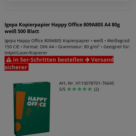
Igepa
Kopierpapier Happy Office 809A80S A4 80g
weiß 500 Blatt
Igepa Happy Office 809A80S Kopierpapier • weiß • Weißegrad:
150 CIE • Format: DIN A4 • Grammatur: 80 g/m² • Geeignet für:
Inkjet/Laser/Kopierer
in 5er-Schritten bestellen
Versand
sicherer
Art.-Nr. H110078701-76645
5/5
(2)