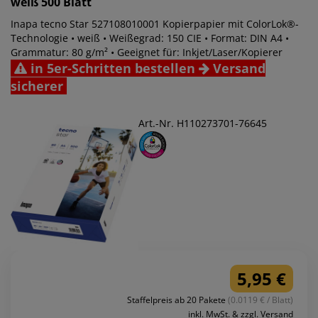
weiß 500 Blatt
Inapa tecno Star 527108010001 Kopierpapier mit ColorLok®-
Technologie • weiß • Weißegrad: 150 CIE • Format: DIN A4 •
Grammatur: 80 g/m² • Geeignet für: Inkjet/Laser/Kopierer
in 5er-Schritten bestellen
Versand
sicherer
Art.-Nr. H110273701-76645
5,95 €
Staffelpreis ab 20 Pakete
(0.0119 € / Blatt)
inkl. MwSt. & zzgl. Versand