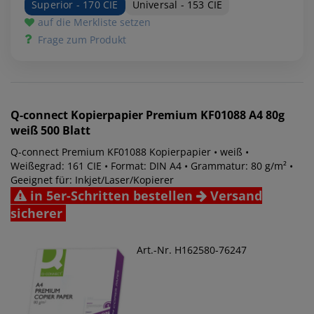
Superior - 170 CIE
Universal - 153 CIE
auf die Merkliste setzen
Frage zum Produkt
Q-connect
Kopierpapier Premium KF01088 A4 80g
weiß 500 Blatt
Q-connect Premium KF01088 Kopierpapier • weiß •
Weißegrad: 161 CIE • Format: DIN A4 • Grammatur: 80 g/m² •
Geeignet für: Inkjet/Laser/Kopierer
in 5er-Schritten bestellen
Versand
sicherer
Art.-Nr. H162580-76247