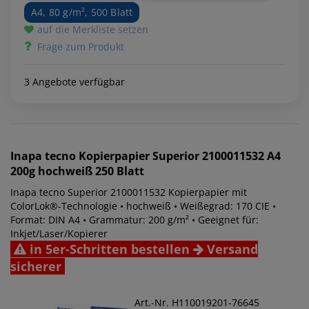
A4, 80 g/m², 500 Blatt
auf die Merkliste setzen
Frage zum Produkt
3 Angebote verfügbar
Inapa tecno
Kopierpapier Superior 2100011532 A4
200g hochweiß 250 Blatt
Inapa tecno Superior 2100011532 Kopierpapier mit
ColorLok®-Technologie • hochweiß • Weißegrad: 170 CIE •
Format: DIN A4 • Grammatur: 200 g/m² • Geeignet für:
Inkjet/Laser/Kopierer
in 5er-Schritten bestellen
Versand
sicherer
Art.-Nr. H110019201-76645