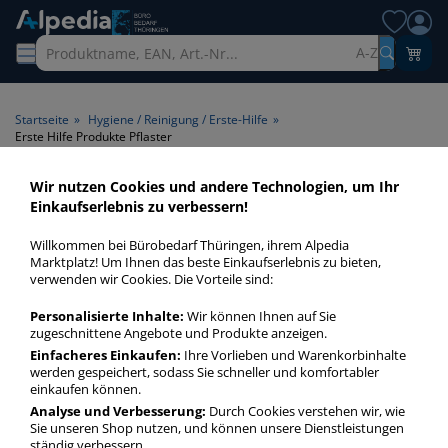
A-Z
Startseite
»
Hygiene / Reinigung / Erste-Hilfe
»
Erste Hilfe Produkte Pflaster
Wir nutzen Cookies und andere Technologien, um Ihr
Erste Hilfe Produkte Pflaster >
Einkaufserlebnis zu verbessern!
Produktart Pflaster
Willkommen bei Bürobedarf Thüringen, ihrem Alpedia
Marktplatz! Um Ihnen das beste Einkaufserlebnis zu bieten,
Erste Hilfe Produkte Pflaster in bester Qualität zum
verwenden wir Cookies. Die Vorteile sind:
günstigen Preis. Finden Sie schnell Erste Hilfe Produkte
Personalisierte Inhalte:
Wir können Ihnen auf Sie
Pflaster mit unserer Filter-Funktion.
zugeschnittene Angebote und Produkte anzeigen.
Einfacheres Einkaufen:
Ihre Vorlieben und Warenkorbinhalte
werden gespeichert, sodass Sie schneller und komfortabler
Erste Hilfe Produkte Pflaster
einkaufen können.
mehr Infos zur Kategorie
Analyse und Verbesserung:
Durch Cookies verstehen wir, wie
Sie unseren Shop nutzen, und können unsere Dienstleistungen
ständig verbessern.