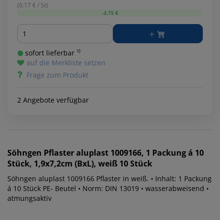
(0.17 € / St)
-3,75 €
Menge
sofort lieferbar ¹⁾
auf die Merkliste setzen
Frage zum Produkt
2 Angebote verfügbar
Söhngen
Pflaster aluplast 1009166, 1 Packung á 10
Stück, 1,9x7,2cm (BxL), weiß 10 Stück
Söhngen aluplast 1009166 Pflaster in weiß. • Inhalt: 1 Packung
á 10 Stück PE- Beutel • Norm: DIN 13019 • wasserabweisend •
atmungsaktiv