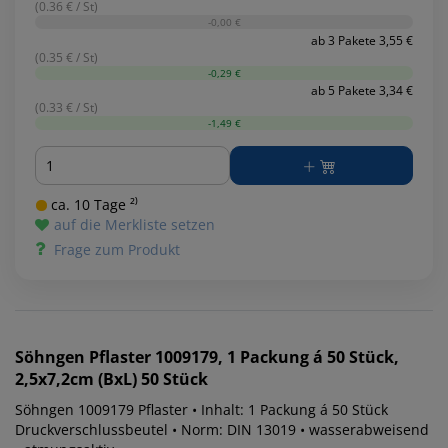
(0.36 € / St)
-0,00 €
ab 3 Pakete 3,55 €
(0.35 € / St)
-0,29 €
ab 5 Pakete 3,34 €
(0.33 € / St)
-1,49 €
Menge
ca. 10 Tage ²⁾
auf die Merkliste setzen
Frage zum Produkt
Söhngen
Pflaster 1009179, 1 Packung á 50 Stück,
2,5x7,2cm (BxL) 50 Stück
Söhngen 1009179 Pflaster • Inhalt: 1 Packung á 50 Stück
Druckverschlussbeutel • Norm: DIN 13019 • wasserabweisend