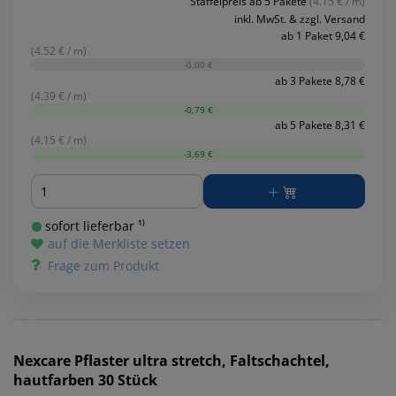
Staffelpreis ab 5 Pakete
(4.15 € / m)
inkl. MwSt. & zzgl. Versand
ab 1 Paket 9,04 €
(4.52 € / m)
-0,00 €
ab 3 Pakete 8,78 €
(4.39 € / m)
-0,79 €
ab 5 Pakete 8,31 €
(4.15 € / m)
-3,69 €
Menge
sofort lieferbar ¹⁾
auf die Merkliste setzen
Frage zum Produkt
Nexcare
Pflaster ultra stretch, Faltschachtel,
hautfarben 30 Stück