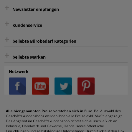
+
gratis Lieferung ab 150 € Warenwert
Newsletter empfangen
Kauf auf Rechnung³
+
Keine unerwünschte Werbung
Kundenservice
sicher Shoppen durch SSL
+
Bewertungs-Community
Sie können sich zu jeder Zeit abmelden.
Kontakt
beliebte Bürobedarf Kategorien
intelligentes Kundenkonto
Bürobedarf-Ratgeber
+
FAQ
Aktenvernichter
Haftnotizen
Prospekthüllen
beliebte Marken
Auftragspauschale
Archivboxen
Hängeregistratur
Registraturen
AGB
Batterien
Alco
Heftgeräte
Landré
Rückenschilder
Netzwerk
Datenschutz
Bleistifte
Avery/Zweckform
Heftstreifen
Leitz
Radiergummis
Privatsphäre-Einstellungen
Blöcke
Bic
Kaffee
Läufer
Schnellhefter
Über uns
Boardmarker
Canon
Klebeband
Melitta
Sichthüllen
Impressum
Briefablagen
Color Copy
Klebestifte
Navigator
Stehsammler
Reklamation / Retouren
Briefumschläge
Durable
Klemmmappen
Pentel
Taschenrechner
Alle hier genannten Preise verstehen sich in Euro.
Bei Auswahl des
Geschäftskundenshops werden Ihnen alle Preise exkl. MwSt. angezeigt.
Vertrag widerrufen (Privatkunden)
Druckerpatronen
DYMO
Kopierpapier
Pelikan
Textmarker
Das Angebot im Geschäftskundenshop richtet sich ausschließlich an
Rabatte & Aktionen
Etiketten
Edding
Korrekturmittel
Pilot
Tintenroller
Industrie, Handwerk und Gewerbe, Handel sowie öffentliche
Einrichtungen und selbstständige Unternehmer. Durch Klick auf den Link