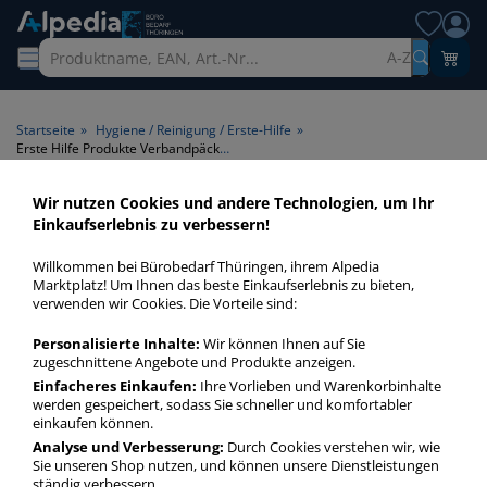
A-Z
Startseite
»
Hygiene / Reinigung / Erste-Hilfe
»
Erste Hilfe Produkte Verbandpäckchen
Wir nutzen Cookies und andere Technologien, um Ihr
Erste Hilfe Produkte
Einkaufserlebnis zu verbessern!
Verbandpäckchen >
Willkommen bei Bürobedarf Thüringen, ihrem Alpedia
Produktart Verbandpäckchen
Marktplatz! Um Ihnen das beste Einkaufserlebnis zu bieten,
verwenden wir Cookies. Die Vorteile sind:
Erste Hilfe Produkte Verbandpäckchen in bester Qualität
Personalisierte Inhalte:
Wir können Ihnen auf Sie
zum günstigen Preis. Finden Sie schnell Erste Hilfe Produkte
zugeschnittene Angebote und Produkte anzeigen.
Verbandpäckchen mit unserer Filter-Funktion.
Einfacheres Einkaufen:
Ihre Vorlieben und Warenkorbinhalte
werden gespeichert, sodass Sie schneller und komfortabler
einkaufen können.
Erste Hilfe Produkte Verbandpäckchen
Analyse und Verbesserung:
Durch Cookies verstehen wir, wie
Sie unseren Shop nutzen, und können unsere Dienstleistungen
mehr Infos zur Kategorie
ständig verbessern.