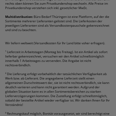
Fineliner
Esselte
Kugelschreiber
Pritt
Tintenpatronen
rechts oben können Sie zum Privatkundenshop wechseln. Alle Preise im
Folienschreiber
Faber-Castell
Mappen
Schneider
Toilettenpapier
Privatkundenshop verstehen sich inkl. gesetzlicher MwSt.
Formulare
Fellowes
Ordner
Stabilo
Toner
Multidistribution:
Büro Bedarf Thüringen ist eine Plattform, auf der die
Sortimente mehrerer Lieferanten gelistet sind. Die Lieferkosten der
Gelschreiber
Franken
Packband
Staedtler
Versandmaterial
jeweiligen Lieferanten sind als Versandkostenpauschale gekennzeichnet
Geschäftsbücher
Fripa
Permanentmarker
Tesa
Versandtaschen
und sind zu beachten.
HAN
Tipp-Ex
HP
alle Marken anzeigen
Wir liefern weltweit (Versandkosten für Ihr Land bitte voher erfragen).
¹
Lieferzeit in Arbeitstagen (Montag bis Freitag). Ist ein Artikel als sofort
lieferbar gekennzeichnet, versuchen wir den Artikel schnellstmöglich
innerhalb 1 Arbeitstages zu versenden. Die Angabe ist nicht
rechtsverbindlich.
²
Die Lieferung erfolgt vorbehaltlich der tatsächlichen Verfügbarkeit ab
Werk bzw. ab Lieferant. Die angegebene Lieferzeit stellt einen
allgemeinen Durschnittswert dar, sie ist nicht rechtsverbindlich, sie kann
deutlich variieren und kann nicht garantiert werden. Aufgrund der
globalen Situation kann es in allen Sortimentsbereichen zu starken
Lieferverzögerungen kommen. Die Zustellung erfolgt schnellstmöglich,
sobald der bestellte Artikel wieder verfügbar ist. Wir danken Ihnen für Ihr
Verständnis!
³
Rechnungskauf möglich, Bonität vorausgesetzt, wir sind berechtigt eine