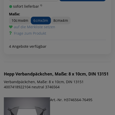
sofort lieferbar ¹⁾
Maße:
10cmx4m
6cmx3m
8cmx4m
auf die Merkliste setzen
Frage zum Produkt
4 Angebote verfügbar
Hepp
Verbandpäckchen, Maße: 8 x 10cm, DIN 13151
Verbandpäckchen, Maße: 8 x 10cm, DIN 13151
4007418922104 neutral 3746564
Art.-Nr. H3746564-76495