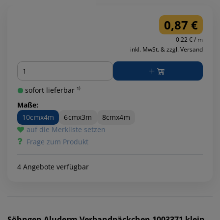
0,87 €
0.22 € / m
inkl. MwSt. & zzgl. Versand
Menge
sofort lieferbar ¹⁾
Maße:
10cmx4m
6cmx3m
8cmx4m
auf die Merkliste setzen
Frage zum Produkt
4 Angebote verfügbar
Söhngen
Aluderm Verbandpäckchen 1003371 klein