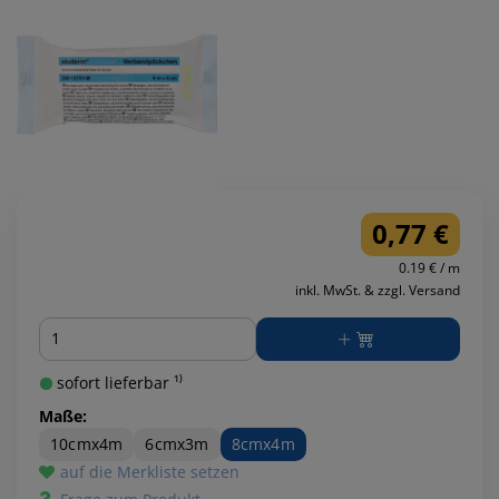
0,77 €
0.19 € / m
inkl. MwSt. & zzgl. Versand
Menge
sofort lieferbar ¹⁾
Maße:
10cmx4m
6cmx3m
8cmx4m
auf die Merkliste setzen