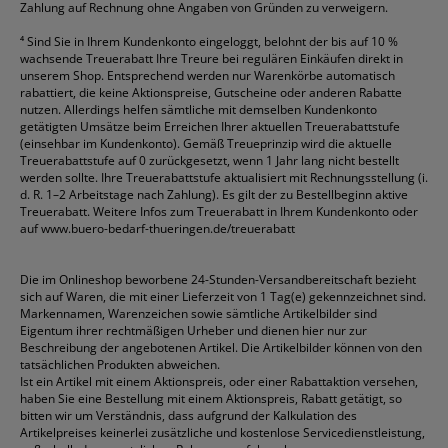
Zahlung auf Rechnung ohne Angaben von Gründen zu verweigern.
⁴
Sind Sie in Ihrem Kundenkonto eingeloggt, belohnt der bis auf 10 %
wachsende Treuerabatt Ihre Treure bei regulären Einkäufen direkt in
unserem Shop. Entsprechend werden nur Warenkörbe automatisch
rabattiert, die keine Aktionspreise, Gutscheine oder anderen Rabatte
nutzen. Allerdings helfen sämtliche mit demselben Kundenkonto
getätigten Umsätze beim Erreichen Ihrer aktuellen Treuerabattstufe
(einsehbar im Kundenkonto). Gemäß Treueprinzip wird die aktuelle
Treuerabattstufe auf 0 zurückgesetzt, wenn 1 Jahr lang nicht bestellt
werden sollte. Ihre Treuerabattstufe aktualisiert mit Rechnungsstellung (i.
d. R. 1–2 Arbeitstage nach Zahlung). Es gilt der zu Bestellbeginn aktive
Treuerabatt. Weitere Infos zum Treuerabatt in Ihrem Kundenkonto oder
auf
www.buero-bedarf-thueringen.de/treuerabatt
Die im Onlineshop beworbene 24-Stunden-Versandbereitschaft bezieht
sich auf Waren, die mit einer Lieferzeit von 1 Tag(e) gekennzeichnet sind.
Markennamen, Warenzeichen sowie sämtliche Artikelbilder sind
Eigentum ihrer rechtmäßigen Urheber und dienen hier nur zur
Beschreibung der angebotenen Artikel. Die Artikelbilder können von den
tatsächlichen Produkten abweichen.
Ist ein Artikel mit einem Aktionspreis, oder einer Rabattaktion versehen,
haben Sie eine Bestellung mit einem Aktionspreis, Rabatt getätigt, so
bitten wir um Verständnis, dass aufgrund der Kalkulation des
Artikelpreises keinerlei zusätzliche und kostenlose Servicedienstleistung,