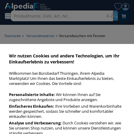
A-Z
Startseite
»
Versandmaterial
»
Versandtaschen mit Fenster
Versandtaschen mit Fenster >
Wir nutzen Cookies und andere Technologien, um Ihr
Einkaufserlebnis zu verbessern!
Fenster mit Fenster
Willkommen bei Bürobedarf Thüringen, ihrem Alpedia
Versandtaschen mit Fenster in bester Qualität zum
Marktplatz! Um Ihnen das beste Einkaufserlebnis zu bieten,
verwenden wir Cookies. Die Vorteile sind:
günstigen Preis. Finden Sie schnell Versandtaschen mit
Fenster mit unserer Filter-Funktion.
Personalisierte Inhalte:
Wir können Ihnen auf Sie
zugeschnittene Angebote und Produkte anzeigen.
Einfacheres Einkaufen:
Ihre Vorlieben und Warenkorbinhalte
Versandtaschen mit Fenster
werden gespeichert, sodass Sie schneller und komfortabler
mehr Infos zur Kategorie
einkaufen können.
Analyse und Verbesserung:
Durch Cookies verstehen wir, wie
Sie unseren Shop nutzen, und können unsere Dienstleistungen
ständig verbessern.