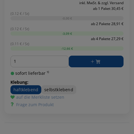
inkl. MwSt. & zzgl. Versand
ab 1 Paket 30,45 €
(0.12 € / St)
-0,00 €
ab 2 Pakete 28,91 €
(0.12 € / St)
-3,09 €
ab 4 Pakete 27,29 €
(0.11 € / St)
-12,66 €
Menge
sofort lieferbar ¹⁾
Klebung:
haftklebend
selbstklebend
auf die Merkliste setzen
Frage zum Produkt