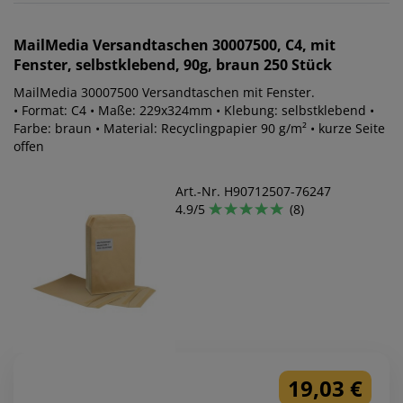
MailMedia
Versandtaschen 30007500, C4, mit
Fenster, selbstklebend, 90g, braun 250 Stück
MailMedia 30007500 Versandtaschen mit Fenster.
• Format: C4 • Maße: 229x324mm • Klebung: selbstklebend •
Farbe: braun • Material: Recyclingpapier 90 g/m² • kurze Seite
offen
Art.-Nr. H90712507-76247
4.9/5
(8)
19,03 €