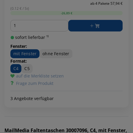
ab 4 Pakete 57,94 €
(0.12 € / St)
-26,89 €
Menge
sofort lieferbar ¹⁾
Fenster:
mit Fenster
ohne Fenster
Format:
C4
C5
auf die Merkliste setzen
Frage zum Produkt
3 Angebote verfügbar
MailMedia
Faltentaschen 30007096, C4, mit Fenster,