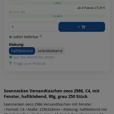
-3,09 €
ab 4 Pakete 27,29 €
(0.11 € / St)
-12,66 €
Menge
sofort lieferbar ¹⁾
Klebung:
haftklebend
selbstklebend
auf die Merkliste setzen
Frage zum Produkt
Soennecken
Versandtaschen oeco 2986, C4, mit
Fenster, haftklebend, 90g, grau 250 Stück
Soennecken oeco 2986 Versandtaschen mit Fenster.
• Format: C4 • Maße: 229x324mm • Klebung: haftklebend mit