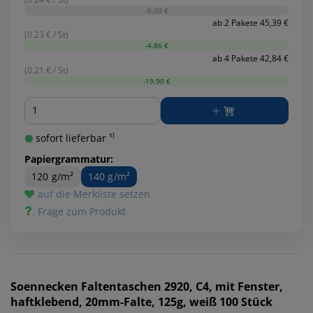
-0,00 €
ab 2 Pakete 45,39 €
(0.23 € / St)
-4,86 €
ab 4 Pakete 42,84 €
(0.21 € / St)
-19,90 €
Menge
sofort lieferbar ¹⁾
Papiergrammatur:
120 g/m²
140 g/m²
auf die Merkliste setzen
Frage zum Produkt
Soennecken
Faltentaschen 2920, C4, mit Fenster,
haftklebend, 20mm-Falte, 125g, weiß 100 Stück