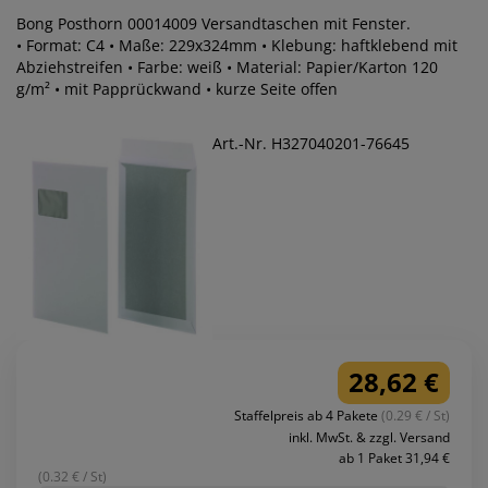
Bong Posthorn 00014009 Versandtaschen mit Fenster.
• Format: C4 • Maße: 229x324mm • Klebung: haftklebend mit
Abziehstreifen • Farbe: weiß • Material: Papier/Karton 120
g/m² • mit Papprückwand • kurze Seite offen
Art.-Nr. H327040201-76645
28,62 €
Staffelpreis ab 4 Pakete
(0.29 € / St)
inkl. MwSt. & zzgl. Versand
ab 1 Paket 31,94 €
(0.32 € / St)