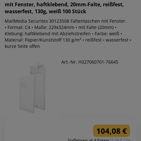
mit Fenster, haftklebend, 20mm-Falte, reißfest,
wasserfest, 130g, weiß 100 Stück
MailMedia Securitex 30123508 Faltentaschen mit Fenster.
• Format: C4 • Maße: 229x324mm • mit Falte (20mm) •
Klebung: haftklebend mit Abziehstreifen • Farbe: weiß •
Material: Papier/Kunststoff 130 g/m² • reißfest • wasserfest •
kurze Seite offen
Art.-Nr. H327060701-76645
104,08 €
Staffelpreis ab 4 Pakete
(1.04 € / St)