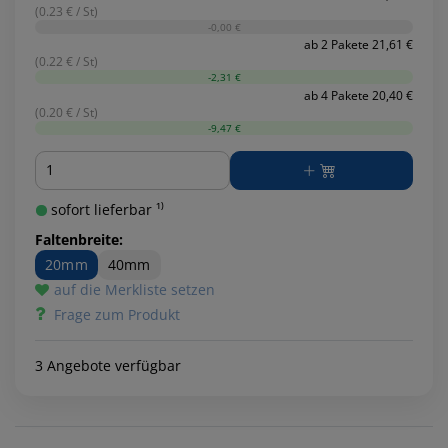
(0.23 € / St)
-0,00 €
ab 2 Pakete 21,61 €
(0.22 € / St)
-2,31 €
ab 4 Pakete 20,40 €
(0.20 € / St)
-9,47 €
Menge
sofort lieferbar ¹⁾
Faltenbreite:
20mm
40mm
auf die Merkliste setzen
Frage zum Produkt
3 Angebote verfügbar