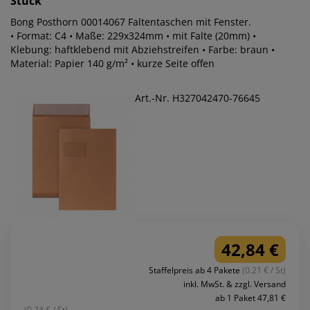
Stück
Bong Posthorn 00014067 Faltentaschen mit Fenster.
• Format: C4 • Maße: 229x324mm • mit Falte (20mm) •
Klebung: haftklebend mit Abziehstreifen • Farbe: braun •
Material: Papier 140 g/m² • kurze Seite offen
Art.-Nr. H327042470-76645
42,84 €
Staffelpreis ab 4 Pakete
(0.21 € / St)
inkl. MwSt. & zzgl. Versand
ab 1 Paket 47,81 €
(0.24 € / St)