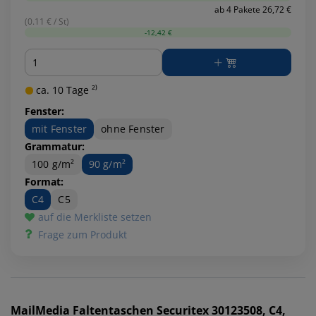
ab 4 Pakete 26,72 €
(0.11 € / St)
-12,42 €
Menge
ca. 10 Tage ²⁾
Fenster:
mit Fenster
ohne Fenster
Grammatur:
100 g/m²
90 g/m²
Format:
C4
C5
auf die Merkliste setzen
Frage zum Produkt
MailMedia
Faltentaschen Securitex 30123508, C4,