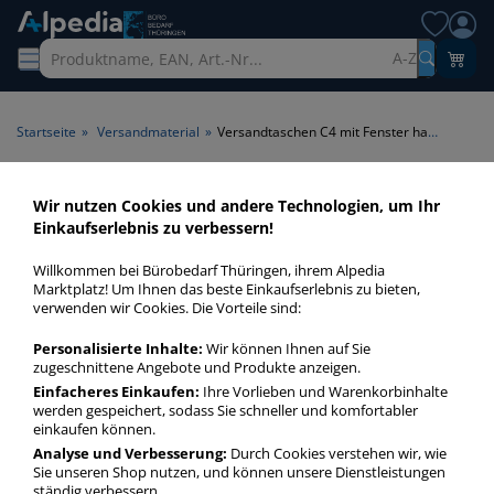
A-Z
Startseite
»
Versandmaterial
»
Versandtaschen C4 mit Fenster haftklebend
Versandtaschen C4 mit
Wir nutzen Cookies und andere Technologien, um Ihr
Einkaufserlebnis zu verbessern!
Fenster haftklebend > Format
C4 > Fenster mit Fenster >
Willkommen bei Bürobedarf Thüringen, ihrem Alpedia
Marktplatz! Um Ihnen das beste Einkaufserlebnis zu bieten,
Klebung haftklebend
verwenden wir Cookies. Die Vorteile sind:
Personalisierte Inhalte:
Wir können Ihnen auf Sie
Versandtaschen C4 mit Fenster haftklebend in bester
zugeschnittene Angebote und Produkte anzeigen.
Qualität zum günstigen Preis. Finden Sie schnell
Einfacheres Einkaufen:
Ihre Vorlieben und Warenkorbinhalte
Versandtaschen C4 mit Fenster haftklebend mit unserer
werden gespeichert, sodass Sie schneller und komfortabler
Filter-Funktion.
einkaufen können.
Analyse und Verbesserung:
Durch Cookies verstehen wir, wie
Sie unseren Shop nutzen, und können unsere Dienstleistungen
Versandtaschen C4 mit Fenster haftklebend
ständig verbessern.