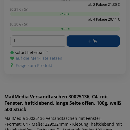
ab 2 Pakete 21,30 €
(0.21 € / St)
-2,28 €
ab 4 Pakete 20,11 €
(0.20 € / St)
-9,33 €
Menge
sofort lieferbar ¹⁾
auf die Merkliste setzen
Frage zum Produkt
MailMedia
Versandtaschen 30025136, C4, mit
Fenster, haftklebend, lange Seite offen, 100g, weiß
500 Stück
MailMedia 30025136 Versandtaschen mit Fenster.
• Format: C4 • Maße: 229x324mm • Klebung: haftklebend mit
Abziehstreifen • Farbe: weiß • Material: Papier 100 g/m² •