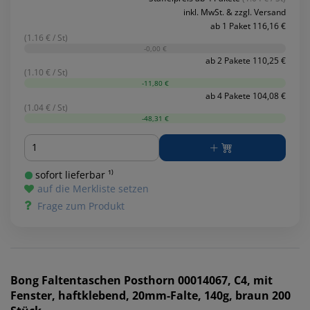
inkl. MwSt. & zzgl. Versand
ab 1 Paket 116,16 €
(1.16 € / St)
-0,00 €
ab 2 Pakete 110,25 €
(1.10 € / St)
-11,80 €
ab 4 Pakete 104,08 €
(1.04 € / St)
-48,31 €
Menge
sofort lieferbar ¹⁾
auf die Merkliste setzen
Frage zum Produkt
Bong
Faltentaschen Posthorn 00014067, C4, mit
Fenster, haftklebend, 20mm-Falte, 140g, braun 200