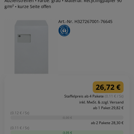
Abziehstreifen • Farbe: grau • Material: Recyclingpapier 90
g/m² • kurze Seite offen
Art.-Nr. H327267001-76645
26,72 €
Staffelpreis ab 4 Pakete
(0.11 € / St)
inkl. MwSt. & zzgl. Versand
ab 1 Paket 29,82 €
(0.12 € / St)
-0,00 €
ab 2 Pakete 28,30 €
(0.11 € / St)
-3,05 €