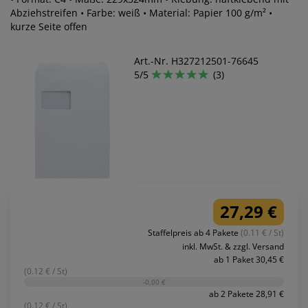
Abziehstreifen • Farbe: weiß • Material: Papier 100 g/m² •
kurze Seite offen
Art.-Nr. H327212501-76645
5/5
(3)
27,29 €
Staffelpreis ab 4 Pakete
(0.11 € / St)
inkl. MwSt. & zzgl. Versand
ab 1 Paket 30,45 €
(0.12 € / St)
-0,00 €
ab 2 Pakete 28,91 €
(0.12 € / St)