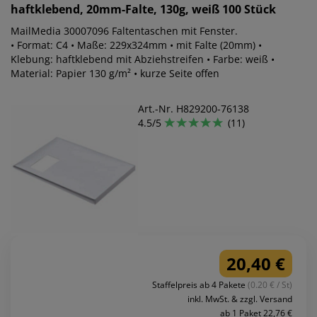
haftklebend, 20mm-Falte, 130g, weiß 100 Stück
MailMedia 30007096 Faltentaschen mit Fenster.
• Format: C4 • Maße: 229x324mm • mit Falte (20mm) •
Klebung: haftklebend mit Abziehstreifen • Farbe: weiß •
Material: Papier 130 g/m² • kurze Seite offen
Art.-Nr. H829200-76138
4.5/5
(11)
20,40 €
Staffelpreis ab 4 Pakete
(0.20 € / St)
inkl. MwSt. & zzgl. Versand
ab 1 Paket 22,76 €