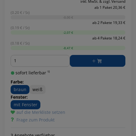
inkl. MwSt. & zzgl. Versand
ab 1 Paket 20,36 €
(0.20 € / St)
-0,00 €
ab 2 Pakete 19,33 €
(0.19 € / St)
-2,07 €
ab 4 Pakete 18,24 €
(0.18 € / St)
-8,47 €
Menge
sofort lieferbar ¹⁾
Farbe:
braun
weiß
Fenster:
mit Fenster
auf die Merkliste setzen
Frage zum Produkt
3 Angebote verfügbar