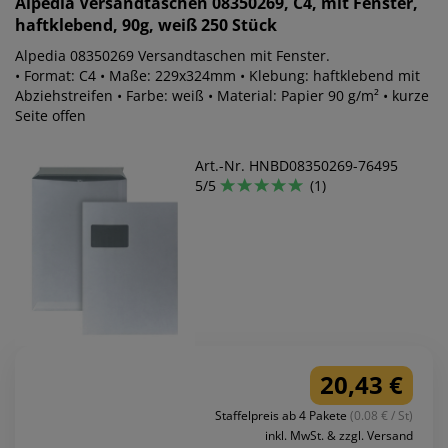
Alpedia
Versandtaschen 08350269, C4, mit Fenster,
haftklebend, 90g, weiß 250 Stück
Alpedia 08350269 Versandtaschen mit Fenster.
• Format: C4 • Maße: 229x324mm • Klebung: haftklebend mit
Abziehstreifen • Farbe: weiß • Material: Papier 90 g/m² • kurze
Seite offen
Art.-Nr. HNBD08350269-76495
5/5
(1)
20,43 €
Staffelpreis ab 4 Pakete
(0.08 € / St)
inkl. MwSt. & zzgl. Versand