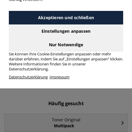
Toner Original schwarz
Einzelpack > Farbe schwarz >
Akzeptieren und schließen
Packungstyp Einzelpack
Einstellungen anpassen
Toner Original schwarz Einzelpack in bester Qualität zum
Nur Notwendige
günstigen Preis. Finden Sie schnell Toner Original schwarz
Einzelpack mit unserer Filter-Funktion.
Sie können Ihre Cookie-Einstellungen anpassen oder mehr
darüber erfahren, indem Sie auf „Einstellungen anpassen“ klicken.
Weitere Informationen finden Sie in unserer
Toner Original schwarz Einzelpack
Datenschutzerklärung.
Datenschutzerklärung
Impressum
mehr Infos zur Kategorie
Häufig gesucht
Toner Original
Multipack