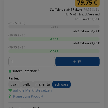
79,75 €
Staffelpreis ab 4 Pakete
(79.75 € / St)
inkl. MwSt. & zzgl. Versand
ab 1 Paket 81,85 €
(81.85 € / St)
-0,00 €
ab 2 Pakete 80,79 €
(80.79 € / St)
-2,12 €
ab 4 Pakete 79,75 €
(79.75 € / St)
-8,38 €
Menge
sofort lieferbar ¹⁾
Farbe:
cyan
gelb
magenta
schwarz
auf die Merkliste setzen
Frage zum Produkt