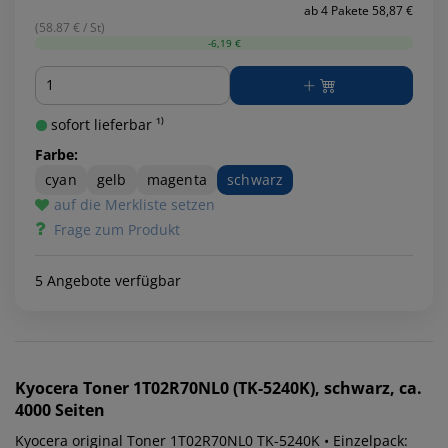
ab 4 Pakete 58,87 €
(58.87 € / St)
-6,19 €
Menge
sofort lieferbar ¹⁾
Farbe:
cyan
gelb
magenta
schwarz
auf die Merkliste setzen
Frage zum Produkt
5 Angebote verfügbar
Kyocera
Toner 1T02R70NL0 (TK-5240K), schwarz, ca.
4000 Seiten
Kyocera original Toner 1T02R70NL0 TK-5240K • Einzelpack: