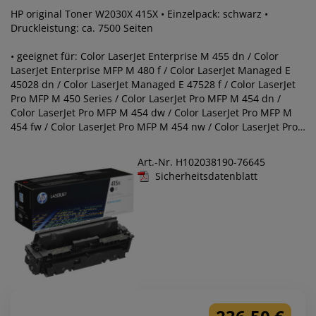
HP original Toner W2030X 415X • Einzelpack: schwarz •
Druckleistung: ca. 7500 Seiten
• geeignet für: Color LaserJet Enterprise M 455 dn / Color
LaserJet Enterprise MFP M 480 f / Color LaserJet Managed E
45028 dn / Color LaserJet Managed E 47528 f / Color LaserJet
Pro MFP M 450 Series / Color LaserJet Pro MFP M 454 dn /
Color LaserJet Pro MFP M 454 dw / Color LaserJet Pro MFP M
454 fw / Color LaserJet Pro MFP M 454 nw / Color LaserJet Pro
MFP M 454 Series / Color LaserJet Pro MFP M 478 f / Color
LaserJet Pro MFP M 478 fdn / Color LaserJet Pro MFP M 478 fn /
Art.-Nr. H102038190-76645
Color LaserJet Pro MFP M 478 Series / Color LaserJet Pro MFP
Sicherheitsdatenblatt
M 479 dn / Color LaserJet Pro MFP M 479 dw / Color LaserJet
Pro MFP M 479 fdn / Color LaserJet Pro MFP M 479 fdw / Color
LaserJet Pro MFP M 479 fnw / Color LaserJet Pro MFP M 479
Series