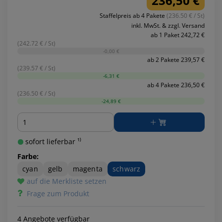
236,50 €
Staffelpreis ab 4 Pakete
(236.50 € / St)
inkl. MwSt. & zzgl. Versand
ab 1 Paket 242,72 €
(242.72 € / St)
-0,00 €
ab 2 Pakete 239,57 €
(239.57 € / St)
-6,31 €
ab 4 Pakete 236,50 €
(236.50 € / St)
-24,89 €
Menge
sofort lieferbar ¹⁾
Farbe:
cyan
gelb
magenta
schwarz
auf die Merkliste setzen
Frage zum Produkt
4 Angebote verfügbar