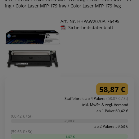
fng / Color Laser MFP 179 fnw / Color Laser MFP 179 fwg
Art.-Nr. HHPAW2070A-76495
Sicherheitsdatenblatt
58,87 €
Staffelpreis ab 4 Pakete
(58.87 € / St)
inkl. MwSt. & zzgl. Versand
ab 1 Paket 60,42 €
(60.42 € / St)
-0,00 €
ab 2 Pakete 59,63 €
(59.63 € / St)
-1,57 €