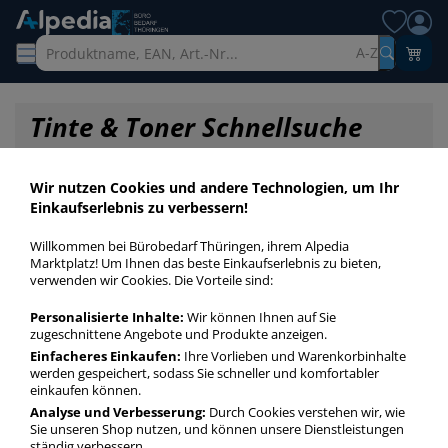
A-Z
Tinte & Toner Schnellsuche
Wir nutzen Cookies und andere Technologien, um Ihr
Einkaufserlebnis zu verbessern!
Willkommen bei Bürobedarf Thüringen, ihrem Alpedia
Marktplatz! Um Ihnen das beste Einkaufserlebnis zu bieten,
verwenden wir Cookies. Die Vorteile sind:
Personalisierte Inhalte:
Wir können Ihnen auf Sie
zugeschnittene Angebote und Produkte anzeigen.
Einfacheres Einkaufen:
Ihre Vorlieben und Warenkorbinhalte
werden gespeichert, sodass Sie schneller und komfortabler
einkaufen können.
Startseite
»
Druckerpatronen / Toner / Farbbänder
»
Toner
»
Analyse und Verbesserung:
Durch Cookies verstehen wir, wie
Toner Original schwarz Einzelpack
Sie unseren Shop nutzen, und können unsere Dienstleistungen
ständig verbessern.