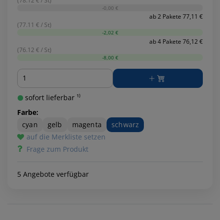
(78.12 € / St)
-0,00 €
ab 2 Pakete 77,11 €
(77.11 € / St)
-2,02 €
ab 4 Pakete 76,12 €
(76.12 € / St)
-8,00 €
Menge
sofort lieferbar ¹⁾
Farbe:
cyan
gelb
magenta
schwarz
auf die Merkliste setzen
Frage zum Produkt
5 Angebote verfügbar