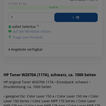
(119.61 € / St)
-13,47 €
Menge
sofort lieferbar ¹⁾
auf die Merkliste setzen
Frage zum Produkt
4 Angebote verfügbar
HP
Toner W2070A (117A), schwarz, ca. 1000 Seiten
HP original Toner W2070A 117A • Einzelpack: schwarz •
Druckleistung: ca. 1000 Seiten
• geeignet für: Color Laser 150 a / Color Laser 150 nw / Color
Laser 150 Series / Color Laser MFP 170 Series / Color Laser
MFP 178 nw / Color Laser MFP 178 nwg / Color Laser MFP 179