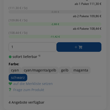
ab 1 Paket 111,30 €
(111.30 € / St)
-0,00 €
ab 2 Pakete 109,86 €
(109.86 € / St)
-2,88 €
ab 4 Pakete 108,44 €
(108.44 € / St)
-11,42 €
Menge
sofort lieferbar ¹⁾
Farbe:
cyan
cyan/magenta/gelb
gelb
magenta
schwarz
auf die Merkliste setzen
Frage zum Produkt
4 Angebote verfügbar