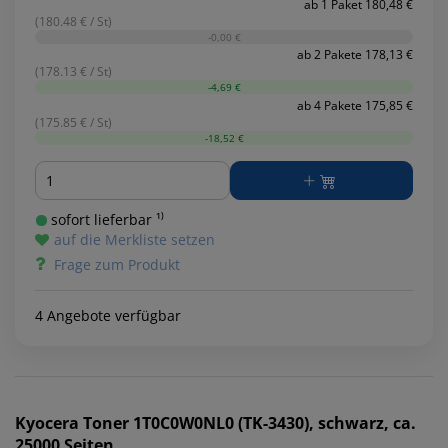
ab 1 Paket 180,48 €
(180.48 € / St)
-0,00 €
ab 2 Pakete 178,13 €
(178.13 € / St)
-4,69 €
ab 4 Pakete 175,85 €
(175.85 € / St)
-18,52 €
Menge
sofort lieferbar ¹⁾
auf die Merkliste setzen
Frage zum Produkt
4 Angebote verfügbar
Kyocera
Toner 1T0C0W0NL0 (TK-3430), schwarz, ca.
25000 Seiten