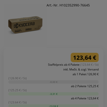
Art.-Nr. H102352990-76645
123,64 €
Staffelpreis ab 4 Pakete
(123.64 € / St)
inkl. MwSt. & zzgl. Versand
ab 1 Paket 126,90 €
(126.90 € / St)
-0,00 €
ab 2 Pakete 125,25 €
(125.25 € / St)
-3,31 €
ab 4 Pakete 123,64 €
(123.64 € / St)
-13,04 €