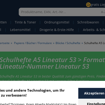
gratis Li
A-
etten
|
Tinte & Toner
|
Ordnungsmittel
|
Schreibwaren
|
l
|
Lebensmittel
|
Drogerie & Erste-Hilfe
|
Arbeits- & Sc
artseite
»
Papiere / Bücher / Formulare
»
Blöcke / Schulhefte
»
Schulhefte A5 L
Schulhefte A5 Lineatur 53 > Format
Lineatur-Nummer Lineatur 53
Schulhefte A5 Lineatur 53 in bester Qualität zum günstigen Preis. Finde
schnell Schulhefte A5 Lineatur 53 mit unserer Filter-Funktion.
ies und andere Technologien, um Ihr
Akzeptieren
 zu verbessern!
chulhefte A5 Lineatur 53
Einstellun
bedarf Thüringen, ihrem Alpedia Marktplatz! Um Ihnen