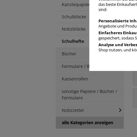
Kanzleipapier
das beste Einkaufserl
sind:
Schulblöcke
Personalisierte Inh
Angebote und Produk
Notizblöcke
Einfacheres Einkau
gespeichert, sodass 
Schulhefte
Analyse und Verbe
Shop nutzen, und kön
Bücher
Formulare / Berichte
Kassenrollen
sonstige Papiere / Bücher /
Formulare
Notizzettel
alle Kategorien anzeigen