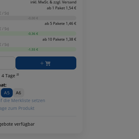
inkl. MwSt. & zzgl. Versand
ab 1 Paket 1,54 €
 / St)
-0,00 €
ab 5 Pakete 1,46 €
 / St)
-0,36 €
ab 10 Pakete 1,38 €
 / St)
-1,55 €
ge
 4 Tage ²⁾
at:
A5
A6
f die Merkliste setzen
age zum Produkt
gebote verfügbar