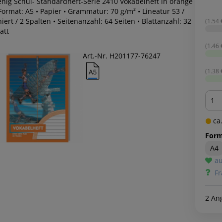
enig Schul- Standardheft-Serie 2410 Vokabelheft in orange
Format: A5 • Papier • Grammatur: 70 g/m² • Lineatur 53 /
niert / 2 Spalten • Seitenanzahl: 64 Seiten • Blattanzahl: 32
(1.54 €
att
(1.46 €
Art.-Nr. H201177-76247
(1.38 €
Men
ca.
Form
A4
au
Fr
2 An