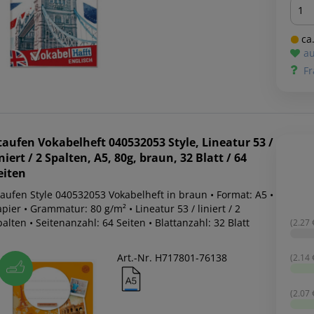
Men
ca.
au
Fr
taufen
Vokabelheft 040532053 Style, Lineatur 53 /
iniert / 2 Spalten, A5, 80g, braun, 32 Blatt / 64
eiten
taufen Style 040532053 Vokabelheft in braun • Format: A5 •
pier • Grammatur: 80 g/m² • Lineatur 53 / liniert / 2
alten • Seitenanzahl: 64 Seiten • Blattanzahl: 32 Blatt
(2.27 €
Art.-Nr. H717801-76138
(2.14 €
(2.07 €