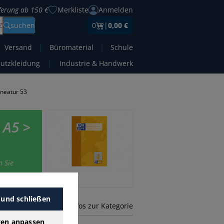
eferung ab 150 €
Merkliste
Anmelden
Z
suchen
0
|
0,00 €
Versand
|
Büromaterial
|
Schule
hutzkleidung
|
Industrie & Handwerk
ineatur 53
 A5 >
n Sie
 und schließen
mehr Infos zur Kategorie
gen anpassen