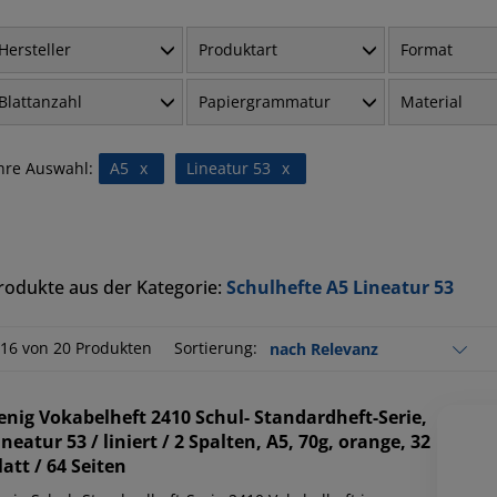
Hersteller
Produktart
Format
Blattanzahl
Papiergrammatur
Material
hre Auswahl:
A5
x
Lineatur 53
x
rodukte aus der Kategorie:
Schulhefte A5 Lineatur 53
-16 von 20 Produkten
Sortierung:
enig
Vokabelheft 2410 Schul- Standardheft-Serie,
ineatur 53 / liniert / 2 Spalten, A5, 70g, orange, 32
latt / 64 Seiten