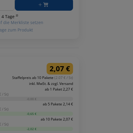
ge
 4 Tage ²⁾
f die Merkliste setzen
age zum Produkt
2,07 €
Staffelpreis ab 10 Pakete
(2.07 € / St)
inkl. MwSt. & zzgl. Versand
ab 1 Paket 2,27 €
 / St)
-0,00 €
ab 5 Pakete 2,14 €
 / St)
-0,65 €
ab 10 Pakete 2,07 €
 / St)
-2,02 €