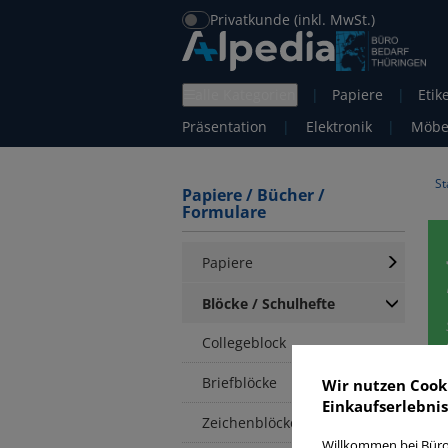
Privatkunde (inkl. MwSt.)
alle Kategorien
|
Papiere
|
Etik
Präsentation
|
Elektronik
|
Möbe
St
Papiere / Bücher /
Formulare
Papiere
Blöcke / Schulhefte
Collegeblock
Briefblöcke
Wir nutzen Cook
Einkaufserlebnis
S
Zeichenblöcke
Willkommen bei Büro