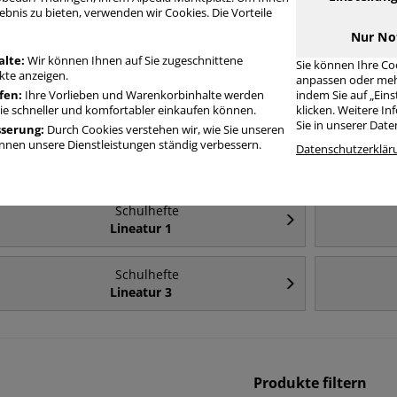
ebnis zu bieten, verwenden wir Cookies. Die Vorteile
Häufig gesucht
Nur No
alte:
Wir können Ihnen auf Sie zugeschnittene
Sie können Ihre Co
te anzeigen.
anpassen oder meh
Schulhefte
fen:
Ihre Vorlieben und Warenkorbinhalte werden
indem Sie auf „Ein
Lineatur 2
Sie schneller und komfortabler einkaufen können.
klicken. Weitere I
Sie in unserer Dat
sserung:
Durch Cookies verstehen wir, wie Sie unseren
nen unsere Dienstleistungen ständig verbessern.
Schulhefte
Datenschutzerklär
A4
Schulhefte
Lineatur 1
Schulhefte
Lineatur 3
Produkte filtern