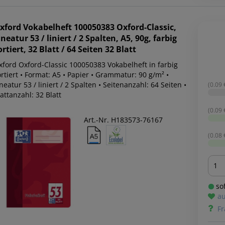
xford
Vokabelheft 100050383 Oxford-Classic,
ineatur 53 / liniert / 2 Spalten, A5, 90g, farbig
ortiert, 32 Blatt / 64 Seiten 32 Blatt
xford Oxford-Classic 100050383 Vokabelheft in farbig
rtiert • Format: A5 • Papier • Grammatur: 90 g/m² •
neatur 53 / liniert / 2 Spalten • Seitenanzahl: 64 Seiten •
(0.09 
attanzahl: 32 Blatt
(0.09 
Art.-Nr. H183573-76167
(0.08 
Men
sof
au
Fr