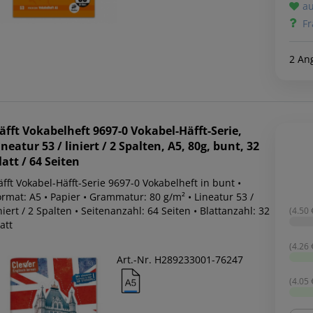
au
Fr
2 An
äfft
Vokabelheft 9697-0 Vokabel-Häfft-Serie,
ineatur 53 / liniert / 2 Spalten, A5, 80g, bunt, 32
latt / 64 Seiten
fft Vokabel-Häfft-Serie 9697-0 Vokabelheft in bunt •
rmat: A5 • Papier • Grammatur: 80 g/m² • Lineatur 53 /
niert / 2 Spalten • Seitenanzahl: 64 Seiten • Blattanzahl: 32
(4.50 €
att
(4.26 €
Art.-Nr. H289233001-76247
(4.05 €