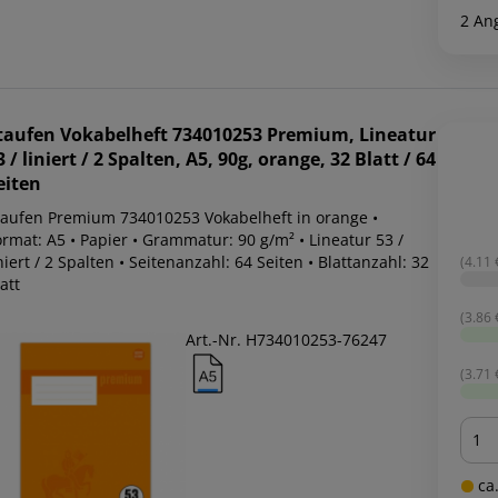
2 An
taufen
Vokabelheft 734010253 Premium, Lineatur
3 / liniert / 2 Spalten, A5, 90g, orange, 32 Blatt / 64
eiten
taufen Premium 734010253 Vokabelheft in orange •
rmat: A5 • Papier • Grammatur: 90 g/m² • Lineatur 53 /
niert / 2 Spalten • Seitenanzahl: 64 Seiten • Blattanzahl: 32
(4.11 €
att
(3.86 €
Art.-Nr. H734010253-76247
(3.71 €
Men
ca.