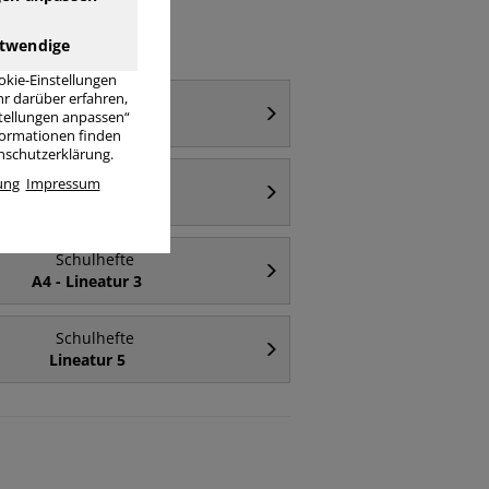
twendige
okie-Einstellungen
r darüber erfahren,
Schulhefte
stellungen anpassen“
A4 - Lineatur 2
nformationen finden
enschutzerklärung.
Schulhefte
ung
Impressum
Lineatur 6
Schulhefte
A4 - Lineatur 3
Schulhefte
Lineatur 5