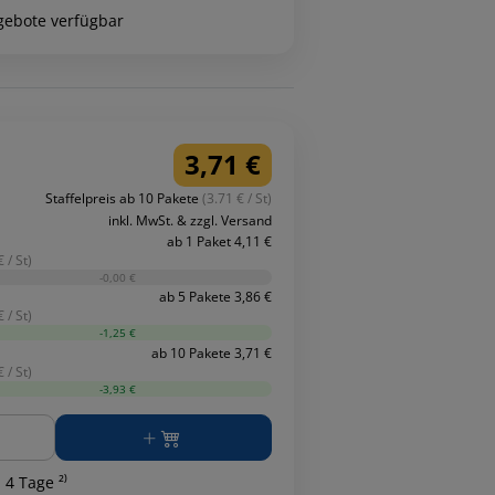
gebote verfügbar
3,71 €
Staffelpreis ab 10 Pakete
(3.71 € / St)
inkl. MwSt. & zzgl. Versand
ab 1 Paket 4,11 €
 / St)
-0,00 €
ab 5 Pakete 3,86 €
 / St)
-1,25 €
ab 10 Pakete 3,71 €
 / St)
-3,93 €
ge
 4 Tage ²⁾