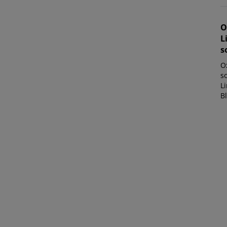
O
L
s
O
so
Li
Bl