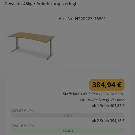
Gewicht: 45kg • Anlieferung: zerlegt
Art.-Nr. H220223-76801
384,94 €
Staffelpreis ab 3 Stück
(384.94 € / St)
inkl. MwSt. & zzgl. Versand
ab 1 Stück 403,83 €
(403.83 € / St)
-0,00 €
ab 2 Stück 394,16 €
(394.16 € / St)
-19,33 €