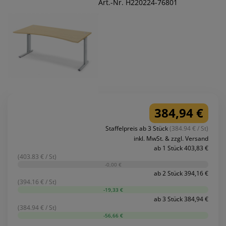
Art.-Nr. H220224-76801
384,94 €
Staffelpreis ab 3 Stück
(384.94 € / St)
inkl. MwSt. & zzgl. Versand
ab 1 Stück 403,83 €
(403.83 € / St)
-0,00 €
ab 2 Stück 394,16 €
(394.16 € / St)
-19,33 €
ab 3 Stück 384,94 €
(384.94 € / St)
-56,66 €