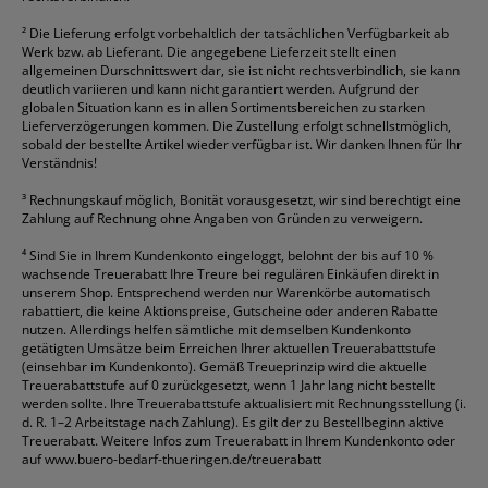
²
Die Lieferung erfolgt vorbehaltlich der tatsächlichen Verfügbarkeit ab
Werk bzw. ab Lieferant. Die angegebene Lieferzeit stellt einen
allgemeinen Durschnittswert dar, sie ist nicht rechtsverbindlich, sie kann
deutlich variieren und kann nicht garantiert werden. Aufgrund der
globalen Situation kann es in allen Sortimentsbereichen zu starken
Lieferverzögerungen kommen. Die Zustellung erfolgt schnellstmöglich,
sobald der bestellte Artikel wieder verfügbar ist. Wir danken Ihnen für Ihr
Verständnis!
³
Rechnungskauf möglich, Bonität vorausgesetzt, wir sind berechtigt eine
Zahlung auf Rechnung ohne Angaben von Gründen zu verweigern.
⁴
Sind Sie in Ihrem Kundenkonto eingeloggt, belohnt der bis auf 10 %
wachsende Treuerabatt Ihre Treure bei regulären Einkäufen direkt in
unserem Shop. Entsprechend werden nur Warenkörbe automatisch
rabattiert, die keine Aktionspreise, Gutscheine oder anderen Rabatte
nutzen. Allerdings helfen sämtliche mit demselben Kundenkonto
getätigten Umsätze beim Erreichen Ihrer aktuellen Treuerabattstufe
(einsehbar im Kundenkonto). Gemäß Treueprinzip wird die aktuelle
Treuerabattstufe auf 0 zurückgesetzt, wenn 1 Jahr lang nicht bestellt
werden sollte. Ihre Treuerabattstufe aktualisiert mit Rechnungsstellung (i.
d. R. 1–2 Arbeitstage nach Zahlung). Es gilt der zu Bestellbeginn aktive
Treuerabatt. Weitere Infos zum Treuerabatt in Ihrem Kundenkonto oder
auf
www.buero-bedarf-thueringen.de/treuerabatt