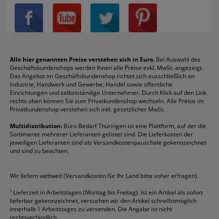
Datenschutz
Bleistifte
Avery/Zweckform
Heftstreifen
Leitz
Radiergummis
Privatsphäre-Einstellungen
Blöcke
Bic
Kaffee
Läufer
Schnellhefter
Über uns
Boardmarker
Canon
Klebeband
Melitta
Sichthüllen
Impressum
Briefablagen
Color Copy
Klebestifte
Navigator
Stehsammler
Reklamation / Retouren
Briefumschläge
Durable
Klemmmappen
Pentel
Taschenrechner
Alle hier genannten Preise verstehen sich in Euro.
Bei Auswahl des
Geschäftskundenshops werden Ihnen alle Preise exkl. MwSt. angezeigt.
Vertrag widerrufen (Privatkunden)
Druckerpatronen
DYMO
Kopierpapier
Pelikan
Textmarker
Das Angebot im Geschäftskundenshop richtet sich ausschließlich an
Rabatte & Aktionen
Etiketten
Edding
Korrekturmittel
Pilot
Tintenroller
Industrie, Handwerk und Gewerbe, Handel sowie öffentliche
Einrichtungen und selbstständige Unternehmer. Durch Klick auf den Link
Fineliner
Esselte
Kugelschreiber
Pritt
Tintenpatronen
rechts oben können Sie zum Privatkundenshop wechseln. Alle Preise im
Folienschreiber
Faber-Castell
Mappen
Schneider
Toilettenpapier
Privatkundenshop verstehen sich inkl. gesetzlicher MwSt.
Formulare
Fellowes
Ordner
Stabilo
Toner
Multidistribution:
Büro Bedarf Thüringen ist eine Plattform, auf der die
Sortimente mehrerer Lieferanten gelistet sind. Die Lieferkosten der
Gelschreiber
Franken
Packband
Staedtler
Versandmaterial
jeweiligen Lieferanten sind als Versandkostenpauschale gekennzeichnet
Geschäftsbücher
Fripa
Permanentmarker
Tesa
Versandtaschen
und sind zu beachten.
HAN
Tipp-Ex
HP
alle Marken anzeigen
Wir liefern weltweit (Versandkosten für Ihr Land bitte voher erfragen).
¹
Lieferzeit in Arbeitstagen (Montag bis Freitag). Ist ein Artikel als sofort
lieferbar gekennzeichnet, versuchen wir den Artikel schnellstmöglich
innerhalb 1 Arbeitstages zu versenden. Die Angabe ist nicht
rechtsverbindlich.