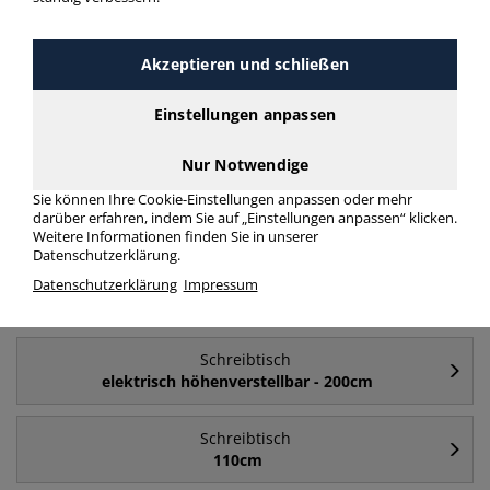
Schreibtisch Schreibtisch Cockpitform
mehr Infos zur Kategorie
Akzeptieren und schließen
Einstellungen anpassen
Häufig gesucht
Nur Notwendige
Sie können Ihre Cookie-Einstellungen anpassen oder mehr
Schreibtisch
darüber erfahren, indem Sie auf „Einstellungen anpassen“ klicken.
180cm
Weitere Informationen finden Sie in unserer
Datenschutzerklärung.
Schreibtisch
Datenschutzerklärung
Impressum
elektrisch höhenverstellbar
Schreibtisch
elektrisch höhenverstellbar - 200cm
Schreibtisch
110cm