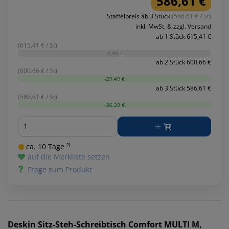
586,61 €
Staffelpreis ab 3 Stück
(586.61 € / St)
inkl. MwSt. & zzgl. Versand
ab 1 Stück 615,41 €
(615.41 € / St)
-0,00 €
ab 2 Stück 600,66 €
(600.66 € / St)
-29,49 €
ab 3 Stück 586,61 €
(586.61 € / St)
-86,39 €
Menge
ca. 10 Tage ²⁾
auf die Merkliste setzen
Frage zum Produkt
Deskin
Sitz-Steh-Schreibtisch Comfort MULTI M,