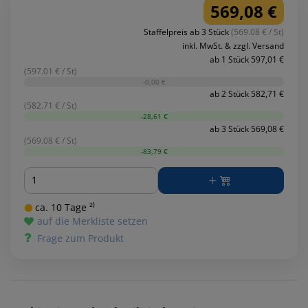
569,08 €
Staffelpreis ab 3 Stück
(569.08 € / St)
inkl. MwSt. & zzgl. Versand
ab 1 Stück 597,01 €
(597.01 € / St)
-0,00 €
ab 2 Stück 582,71 €
(582.71 € / St)
-28,61 €
ab 3 Stück 569,08 €
(569.08 € / St)
-83,79 €
Menge
ca. 10 Tage ²⁾
auf die Merkliste setzen
Frage zum Produkt