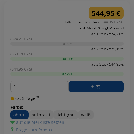
544,95 €
Staffelpreis ab 3 Stück
(544.95 € / St)
inkl. MwSt. & zzgl. Versand
ab 1 Stück 574,21 €
(574.21 € / St)
-0,00 €
ab 2 Stück 559,19 €
(559.19 € / St)
-30,04 €
ab 3 Stück 544,95 €
(544.95 € / St)
-87,79 €
Menge
ca. 5 Tage ²⁾
Farbe:
ahorn
anthrazit
lichtgrau
weiß
auf die Merkliste setzen
Frage zum Produkt