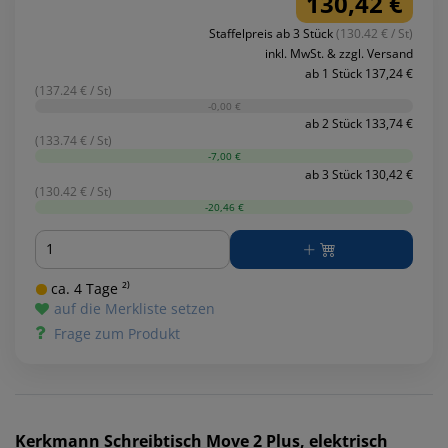
130,42 €
Staffelpreis ab 3 Stück
(130.42 € / St)
inkl. MwSt. & zzgl. Versand
ab 1 Stück 137,24 €
(137.24 € / St)
-0,00 €
ab 2 Stück 133,74 €
(133.74 € / St)
-7,00 €
ab 3 Stück 130,42 €
(130.42 € / St)
-20,46 €
Menge
ca. 4 Tage ²⁾
auf die Merkliste setzen
Frage zum Produkt
Kerkmann
Schreibtisch Move 2 Plus, elektrisch