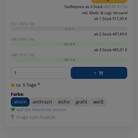
Staffelpreis ab 3 Stück
(485.01 € / St)
inkl. MwSt. & zzgl. Versand
ab 1 Stück 511,05 €
(511.05 € / St)
-0,00 €
ab 2 Stück 497,69 €
(497.69 € / St)
-26,70 €
ab 3 Stück 485,01 €
(485.01 € / St)
-78,11 €
Menge
ca. 5 Tage ²⁾
Farbe:
ahorn
anthrazit
eiche
grafit
weiß
auf die Merkliste setzen
Frage zum Produkt