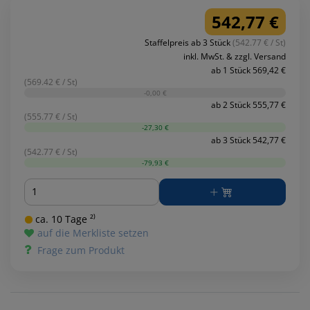
542,77 €
Staffelpreis ab 3 Stück
(542.77 € / St)
inkl. MwSt. & zzgl. Versand
ab 1 Stück 569,42 €
(569.42 € / St)
-0,00 €
ab 2 Stück 555,77 €
(555.77 € / St)
-27,30 €
ab 3 Stück 542,77 €
(542.77 € / St)
-79,93 €
Menge
ca. 10 Tage ²⁾
auf die Merkliste setzen
Frage zum Produkt