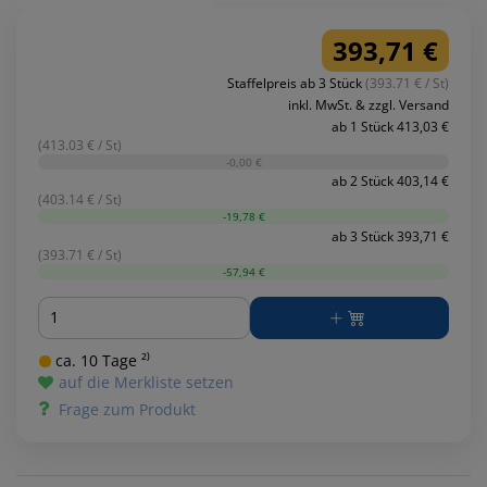
393,71 €
Staffelpreis ab 3 Stück
(393.71 € / St)
inkl. MwSt. & zzgl. Versand
ab 1 Stück 413,03 €
(413.03 € / St)
-0,00 €
ab 2 Stück 403,14 €
(403.14 € / St)
-19,78 €
ab 3 Stück 393,71 €
(393.71 € / St)
-57,94 €
Menge
ca. 10 Tage ²⁾
auf die Merkliste setzen
Frage zum Produkt