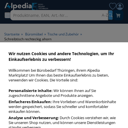
A-Z
Startseite
»
Büromöbel
»
Tische und Zubehör
»
Schreibtisch rechteckig ahorn
Wir nutzen Cookies und andere Technologien, um Ihr
Schreibtisch rechteckig ahorn
Einkaufserlebnis zu verbessern!
> Tischplattenform rechteckig
Willkommen bei Bürobedarf Thüringen, ihrem Alpedia
> Tischplattenfarbe ahorn
Marktplatz! Um Ihnen das beste Einkaufserlebnis zu bieten,
verwenden wir Cookies. Die Vorteile sind:
Schreibtisch ahorn rechteckig in bester Qualität zum
Personalisierte Inhalte:
Wir können Ihnen auf Sie
günstigen Preis. Finden Sie schnell Schreibtisch ahorn
zugeschnittene Angebote und Produkte anzeigen.
rechteckig mit unserer Filter-Funktion.
Einfacheres Einkaufen:
Ihre Vorlieben und Warenkorbinhalte
werden gespeichert, sodass Sie schneller und komfortabler
einkaufen können.
Schreibtisch rechteckig ahorn
Analyse und Verbesserung:
Durch Cookies verstehen wir, wie
Sie unseren Shop nutzen, und können unsere Dienstleistungen
mehr Infos zur Kategorie
ständig verbessern.