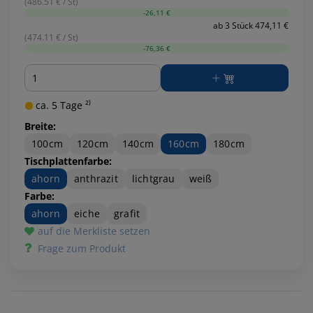
(486.51 € / St)
-26,11 €
ab 3 Stück 474,11 €
(474.11 € / St)
-76,36 €
Menge
ca. 5 Tage ²⁾
Breite:
100cm
120cm
140cm
160cm
180cm
Tischplattenfarbe:
ahorn
anthrazit
lichtgrau
weiß
Farbe:
ahorn
eiche
grafit
auf die Merkliste setzen
Frage zum Produkt