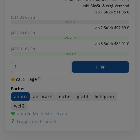
inkl. MwSt. & zzgl. Versand
ab 1 Stück 511,05 €
(511.05 € / St)
-0,00 €
ab 2 Stück 497,69 €
(497.69 € / St)
-26,70 €
ab 3 Stück 485,01 €
(485.01 € / St)
-78,11 €
Menge
ca. 5 Tage ²⁾
Farbe:
ahorn
anthrazit
eiche
grafit
lichtgrau
weiß
auf die Merkliste setzen
Frage zum Produkt