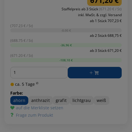
671,20 €
Staffelpreis ab 3 Stück
(671.20 € / St)
inkl. MwSt. & zzgl. Versand
ab 1 Stück 707,23 €
(707.23 € / St)
-0,00 €
ab 2 Stück 688,75 €
(688.75 € / St)
-36,96 €
ab 3 Stück 671,20 €
(671.20 € / St)
-108,10 €
Menge
ca. 5 Tage ²⁾
Farbe:
ahorn
anthrazit
grafit
lichtgrau
weiß
auf die Merkliste setzen
Frage zum Produkt