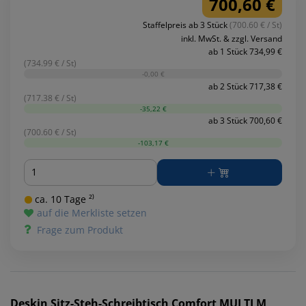
700,60 €
Staffelpreis ab 3 Stück
(700.60 € / St)
inkl. MwSt. & zzgl. Versand
ab 1 Stück 734,99 €
(734.99 € / St)
-0,00 €
ab 2 Stück 717,38 €
(717.38 € / St)
-35,22 €
ab 3 Stück 700,60 €
(700.60 € / St)
-103,17 €
Menge
ca. 10 Tage ²⁾
auf die Merkliste setzen
Frage zum Produkt
Deskin
Sitz-Steh-Schreibtisch Comfort MULTI M,