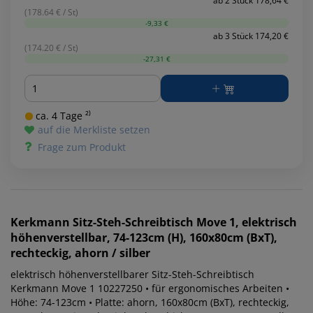
ab 2 Stück 178,64 €
(178.64 € / St)
-9,33 €
ab 3 Stück 174,20 €
(174.20 € / St)
-27,31 €
Menge
ca. 4 Tage ²⁾
auf die Merkliste setzen
Frage zum Produkt
Kerkmann
Sitz-Steh-Schreibtisch Move 1, elektrisch
höhenverstellbar, 74-123cm (H), 160x80cm (BxT),
rechteckig, ahorn / silber
elektrisch höhenverstellbarer Sitz-Steh-Schreibtisch
Kerkmann Move 1 10227250 • für ergonomisches Arbeiten •
Höhe: 74-123cm • Platte: ahorn, 160x80cm (BxT), rechteckig,