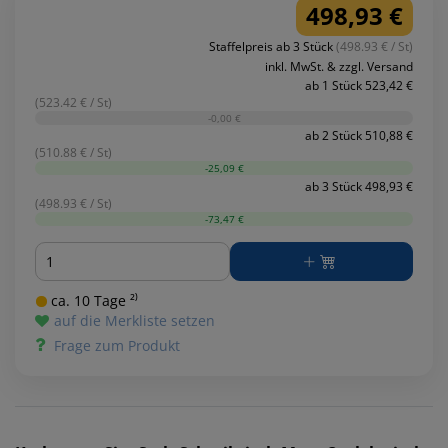
498,93 €
Staffelpreis ab 3 Stück
(498.93 € / St)
inkl. MwSt. & zzgl. Versand
ab 1 Stück 523,42 €
(523.42 € / St)
-0,00 €
ab 2 Stück 510,88 €
(510.88 € / St)
-25,09 €
ab 3 Stück 498,93 €
(498.93 € / St)
-73,47 €
Menge
ca. 10 Tage ²⁾
auf die Merkliste setzen
Frage zum Produkt