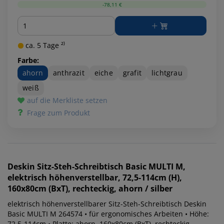
-78,11 €
Menge
ca. 5 Tage ²⁾
Farbe:
ahorn
anthrazit
eiche
grafit
lichtgrau
weiß
auf die Merkliste setzen
Frage zum Produkt
Deskin
Sitz-Steh-Schreibtisch Basic MULTI M,
elektrisch höhenverstellbar, 72,5-114cm (H),
160x80cm (BxT), rechteckig, ahorn / silber
elektrisch höhenverstellbarer Sitz-Steh-Schreibtisch Deskin
Basic MULTI M 264574 • für ergonomisches Arbeiten • Höhe:
72,5-114cm • Platte: ahorn, 160x80cm (BxT), rechteckig,