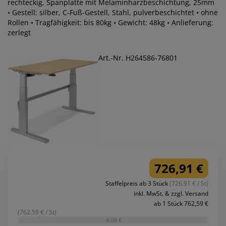
rechteckig, Spanplatte mit Melaminharzbeschichtung, 25mm
• Gestell: silber, C-Fuß-Gestell, Stahl, pulverbeschichtet • ohne
Rollen • Tragfähigkeit: bis 80kg • Gewicht: 48kg • Anlieferung:
zerlegt
Art.-Nr. H264586-76801
726,91 €
Staffelpreis ab 3 Stück
(726.91 € / St)
inkl. MwSt. & zzgl. Versand
ab 1 Stück 762,59 €
(762.59 € / St)
-0,00 €