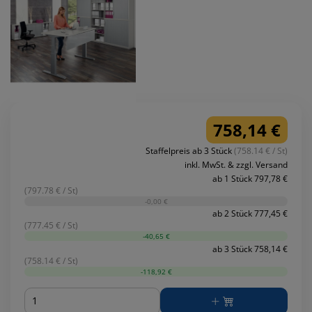
758,14 €
Staffelpreis ab 3 Stück
(758.14 € / St)
inkl. MwSt. & zzgl. Versand
ab 1 Stück 797,78 €
(797.78 € / St)
-0,00 €
ab 2 Stück 777,45 €
(777.45 € / St)
-40,65 €
ab 3 Stück 758,14 €
(758.14 € / St)
-118,92 €
Menge