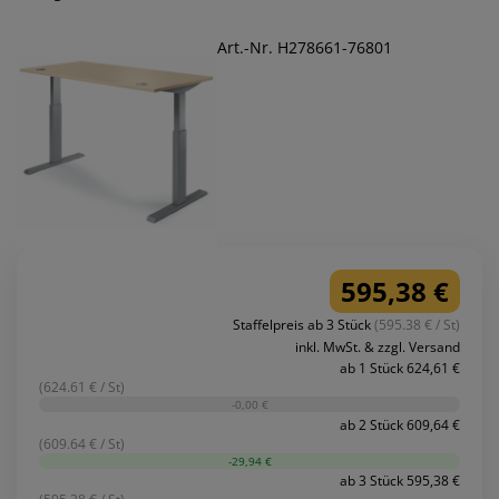
Art.-Nr. H278661-76801
595,38 €
Staffelpreis ab 3 Stück
(595.38 € / St)
inkl. MwSt. & zzgl. Versand
ab 1 Stück 624,61 €
(624.61 € / St)
-0,00 €
ab 2 Stück 609,64 €
(609.64 € / St)
-29,94 €
ab 3 Stück 595,38 €