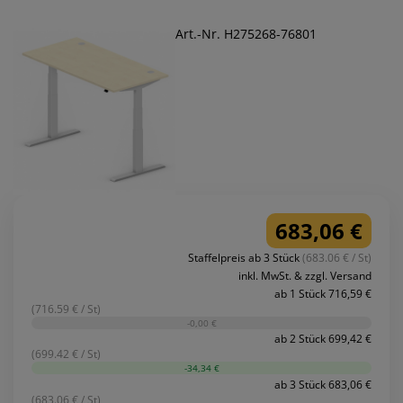
Art.-Nr. H275268-76801
683,06 €
Staffelpreis ab 3 Stück
(683.06 € / St)
inkl. MwSt. & zzgl. Versand
ab 1 Stück 716,59 €
(716.59 € / St)
-0,00 €
ab 2 Stück 699,42 €
(699.42 € / St)
-34,34 €
ab 3 Stück 683,06 €
(683.06 € / St)