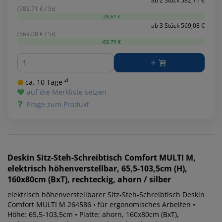
ab 2 Stück 582,71 €
(582.71 € / St)
-28,61 €
ab 3 Stück 569,08 €
(569.08 € / St)
-83,79 €
Menge
ca. 10 Tage ²⁾
auf die Merkliste setzen
Frage zum Produkt
Deskin
Sitz-Steh-Schreibtisch Comfort MULTI M,
elektrisch höhenverstellbar, 65,5-103,5cm (H),
160x80cm (BxT), rechteckig, ahorn / silber
elektrisch höhenverstellbarer Sitz-Steh-Schreibtisch Deskin
Comfort MULTI M 264586 • für ergonomisches Arbeiten •
Höhe: 65,5-103,5cm • Platte: ahorn, 160x80cm (BxT),