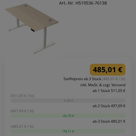
Art.-Nr. H519536-76138
485,01 €
Staffelpreis ab 3 Stück
(485.01 € / St)
inkl. MwSt. & zzgl. Versand
ab 1 Stück 511,05 €
(511.05 € / St)
-0,00 €
ab 2 Stück 497,69 €
(497.69 € / St)
-26,70 €
ab 3 Stück 485,01 €
(485.01 € / St)
-78,11 €