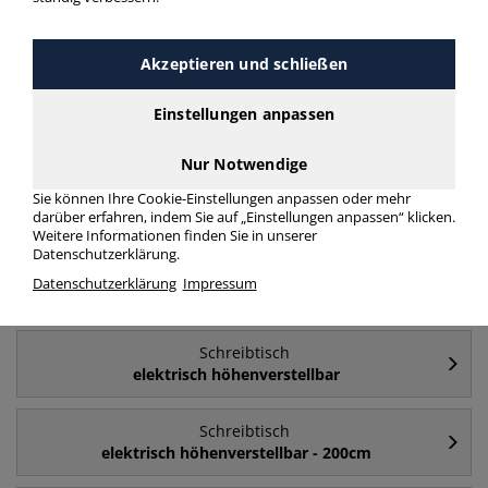
unserer Filter-Funktion.
Akzeptieren und schließen
Schreibtisch elektrisch höhenverstellbar 160cm
ahorn
Einstellungen anpassen
mehr Infos zur Kategorie
Nur Notwendige
Sie können Ihre Cookie-Einstellungen anpassen oder mehr
Häufig gesucht
darüber erfahren, indem Sie auf „Einstellungen anpassen“ klicken.
Weitere Informationen finden Sie in unserer
Datenschutzerklärung.
Schreibtisch
Datenschutzerklärung
Impressum
180cm
Schreibtisch
elektrisch höhenverstellbar
Schreibtisch
elektrisch höhenverstellbar - 200cm