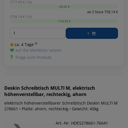
(777.45 € / St)
-40,65 €
ab 3 Stück 758,14 €
(758.14 € / St)
-118,92 €
Menge
ca. 4 Tage ²⁾
auf die Merkliste setzen
Frage zum Produkt
Deskin
Schreibtisch MULTI M, elektrisch
höhenverstellbar, rechteckig, ahorn
elektrisch höhenverstellbarer Schreibtisch Deskin MULTI M
278661 • Platte: ahorn, rechteckig • Gewicht: 45kg
Art.-Nr. HDES278661-76641