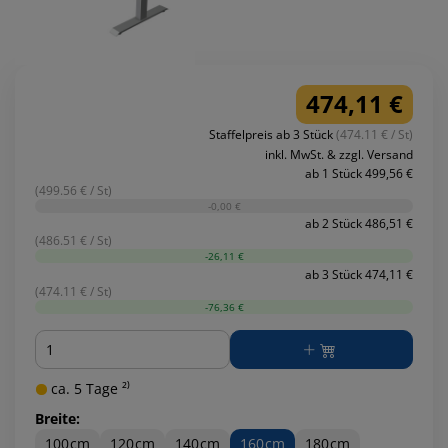
474,11 €
Staffelpreis ab 3 Stück
(474.11 € / St)
inkl. MwSt. & zzgl. Versand
ab 1 Stück 499,56 €
(499.56 € / St)
-0,00 €
ab 2 Stück 486,51 €
(486.51 € / St)
-26,11 €
ab 3 Stück 474,11 €
(474.11 € / St)
-76,36 €
Menge
ca. 5 Tage ²⁾
Breite:
100cm
120cm
140cm
160cm
180cm