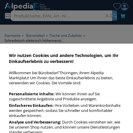
A-Z
Startseite
»
Büromöbel
»
Tische und Zubehör
»
Schreibtisch elektrisch höhenverstellbar 160cm ahorn
Wir nutzen Cookies und andere Technologien, um Ihr
Schreibtisch elektrisch
Einkaufserlebnis zu verbessern!
höhenverstellbar 160cm
Willkommen bei Bürobedarf Thüringen, ihrem Alpedia
ahorn > Höhenverstellung
Marktplatz! Um Ihnen das beste Einkaufserlebnis zu bieten,
verwenden wir Cookies. Die Vorteile sind:
elektrisch höhenverstellbar >
Tischplattenfarbe ahorn >
Personalisierte Inhalte:
Wir können Ihnen auf Sie
zugeschnittene Angebote und Produkte anzeigen.
Breite 160cm
Einfacheres Einkaufen:
Ihre Vorlieben und Warenkorbinhalte
werden gespeichert, sodass Sie schneller und komfortabler
einkaufen können.
Schreibtisch ahorn elektrisch höhenverstellbar 160cm in
bester Qualität zum günstigen Preis. Finden Sie schnell
Analyse und Verbesserung:
Durch Cookies verstehen wir, wie
Sie unseren Shop nutzen, und können unsere Dienstleistungen
Schreibtisch ahorn elektrisch höhenverstellbar 160cm mit
ständig verbessern.