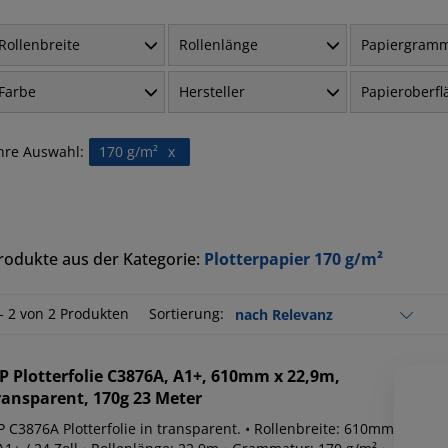
Rollenbreite
Rollenlänge
Papiergram
Farbe
Hersteller
Papieroberfl
hre Auswahl:
170 g/m²
x
rodukte aus der Kategorie:
Plotterpapier 170 g/m²
 - 2 von 2 Produkten
Sortierung:
P
Plotterfolie C3876A, A1+, 610mm x 22,9m,
ransparent, 170g 23 Meter
P C3876A Plotterfolie in transparent. • Rollenbreite: 610mm