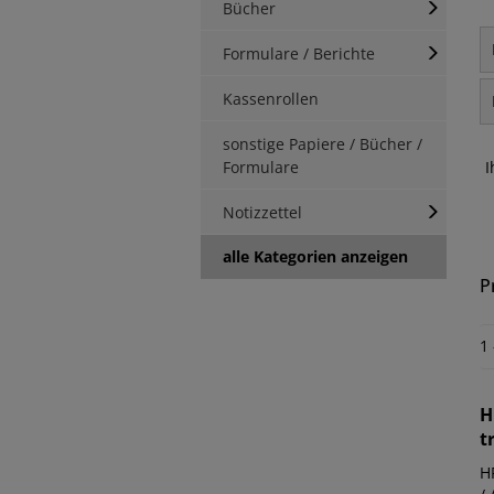
Bücher
Formulare / Berichte
Kassenrollen
sonstige Papiere / Bücher /
Formulare
I
Notizzettel
alle Kategorien anzeigen
P
1
H
t
H