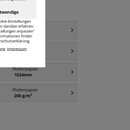
twendige
okie-Einstellungen
r darüber erfahren,
Plotterpapier
stellungen anpassen“
297mm
nformationen finden
enschutzerklärung.
Plotterpapier
ung
Impressum
594mm
Plotterpapier
1524mm
Plotterpapier
200 g/m²