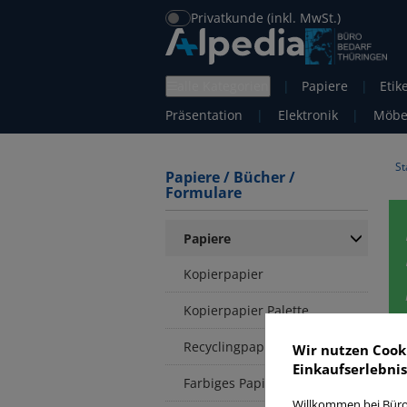
Privatkunde (inkl. MwSt.)
alle Kategorien
|
Papiere
|
Etik
Präsentation
|
Elektronik
|
Möbe
St
Papiere / Bücher /
Formulare
Papiere
Kopierpapier
Kopierpapier Palette
Recyclingpapier
Wir nutzen Cook
Einkaufserlebnis
P
Farbiges Papier
Willkommen bei Büro