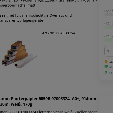
A1+ / 24 Zoll • Rollenlänge: 22,9m • Grammatur: 170 g/m² •
apieroberfläche: matt
(12.85
 Geeignet für: mehrschichtige Overlays und
ransparentvorlagengeräte
(12.45
Art.-Nr. HPAC3876A
(12.07
Men
ca.
au
Fr
anon
Plotterpapier 6059B 97003324, A0+, 914mm
 30m, weiß, 170g
anon 6059B 97003324 Plotterpapier in weiß. • Rollenbreite: