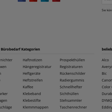
Sie kön
e Bürobedarf Kategorien
belie
nichter
Haftnotizen
Prospekthüllen
Alco
oxen
Hängeregistratur
Registraturen
Avery
n
Heftgeräte
Rückenschilder
Bic
e
Heftstreifen
Radiergummis
Cano
Kaffee
Schnellhefter
Color
rker
Klebeband
Sichthüllen
Durab
lagen
Klebestifte
Stehsammler
DYM
schläge
Klemmmappen
Taschenrechner
Eddin