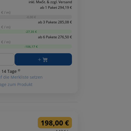
inkl. MwSt. & zzgl. Versand
ab 1 Paket 294,19 €
 € / m)
-0,00 €
ab 3 Pakete 285,08 €
 € / m)
-27,35 €
ab 6 Pakete 276,50 €
 € / m)
-106,17 €
ge
 14 Tage ²⁾
f die Merkliste setzen
age zum Produkt
198,00 €