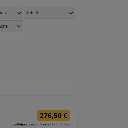
matur
Inhalt
äche
276,50 €
Staffelpreis ab 6 Pakete
(12.07 € / m)