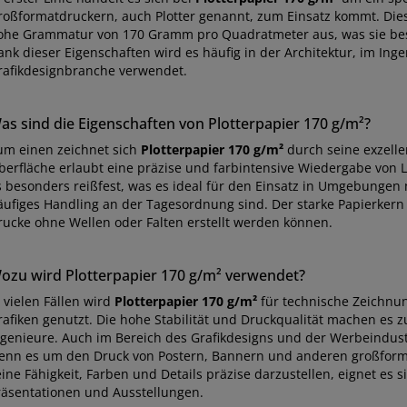
roßformatdruckern, auch Plotter genannt, zum Einsatz kommt. Diese
ohe Grammatur von 170 Gramm pro Quadratmeter aus, was sie bes
ank dieser Eigenschaften wird es häufig in der Architektur, im Ing
rafikdesignbranche verwendet.
as sind die Eigenschaften von Plotterpapier 170 g/m²?
um einen zeichnet sich
Plotterpapier 170 g/m²
durch seine exzellen
berfläche erlaubt eine präzise und farbintensive Wiedergabe von L
s besonders reißfest, was es ideal für den Einsatz in Umgebung
äufiges Handling an der Tagesordnung sind. Der starke Papierkern 
rucke ohne Wellen oder Falten erstellt werden können.
ozu wird Plotterpapier 170 g/m² verwendet?
 vielen Fällen wird
Plotterpapier 170 g/m²
für technische Zeichnun
rafiken genutzt. Die hohe Stabilität und Druckqualität machen es z
ngenieure. Auch im Bereich des Grafikdesigns und der Werbeindus
enn es um den Druck von Postern, Bannern und anderen großform
eine Fähigkeit, Farben und Details präzise darzustellen, eignet es 
räsentationen und Ausstellungen.