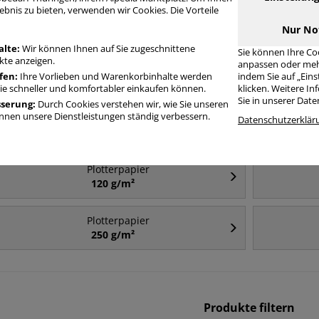
ebnis zu bieten, verwenden wir Cookies. Die Vorteile
Häufig gesucht
Nur No
alte:
Wir können Ihnen auf Sie zugeschnittene
Sie können Ihre Co
te anzeigen.
anpassen oder meh
Plotterpapier
fen:
Ihre Vorlieben und Warenkorbinhalte werden
indem Sie auf „Ein
841mm
Sie schneller und komfortabler einkaufen können.
klicken. Weitere I
Sie in unserer Dat
sserung:
Durch Cookies verstehen wir, wie Sie unseren
nen unsere Dienstleistungen ständig verbessern.
Plotterpapier
Datenschutzerklär
1067mm
Plotterpapier
120 g/m²
Plotterpapier
250 g/m²
Produkte filtern