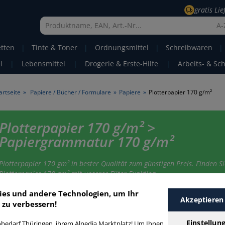
gratis Li
A-
etten
|
Tinte & Toner
|
Ordnungsmittel
|
Schreibwaren
|
l
|
Lebensmittel
|
Drogerie & Erste-Hilfe
|
Arbeits- & Sc
artseite
»
Papiere / Bücher / Formulare
»
Papiere
»
Plotterpapier 170 g/m²
Plotterpapier 170 g/m² >
Papiergrammatur 170 g/m²
Plotterpapier 170 gm² in bester Qualität zum günstigen Preis. Finden Si
Plotterpapier 170 gm² mit unserer Filter-Funktion.
ies und andere Technologien, um Ihr
Akzeptieren
 zu verbessern!
lotterpapier 170 g/m²
Einstellun
bedarf Thüringen, ihrem Alpedia Marktplatz! Um Ihnen