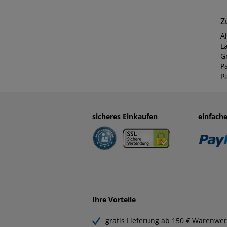
Z
Al
L
G
P
P
sicheres Einkaufen
einfach
Ihre Vorteile
gratis Lieferung ab 150 € Warenwer