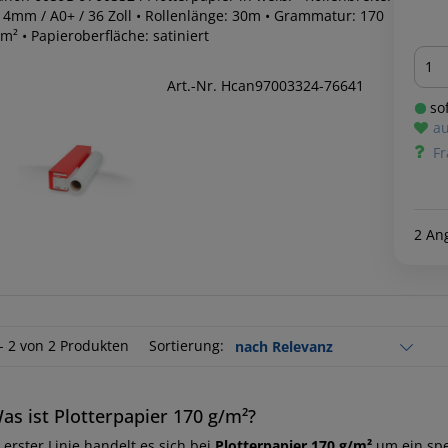
14mm / A0+ / 36 Zoll • Rollenlänge: 30m • Grammatur: 170
m² • Papieroberfläche: satiniert
Men
Art.-Nr. Hcan97003324-76641
sof
au
Fr
2 An
 - 2 von 2 Produkten
Sortierung:
as ist Plotterpapier 170 g/m²?
 erster Linie handelt es sich bei
Plotterpapier 170 g/m²
um ein spez