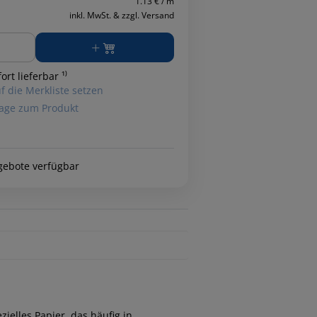
1.13 € / m
inkl. MwSt. & zzgl. Versand
ge
ort lieferbar ¹⁾
f die Merkliste setzen
age zum Produkt
gebote verfügbar
ielles Papier, das häufig in