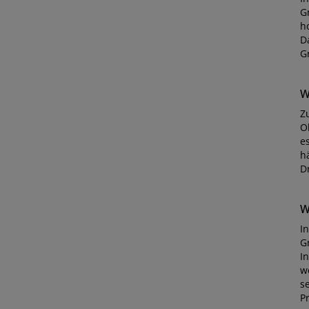
G
h
D
G
W
Z
O
e
h
D
W
In
G
I
w
s
P