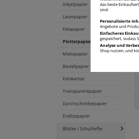
Inkjetpapier
das beste Einkaufserl
sind:
Laserpapier
Personalisierte Inh
Angebote und Produk
Fotopapier
Einfacheres Einkau
gespeichert, sodass 
Plotterpapier
Analyse und Verbe
Shop nutzen, und kön
Motivpapier
Bastelpapier
Fotokarton
Transparentpapier
Durchschreibepapier
Endlospapier
Blöcke / Schulhefte