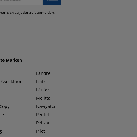
nen sich zu jeder Zeit abmelden.
bte Marken
Landré
/Zweckform
Leitz
Läufer
n
Melitta
 Copy
Navigator
le
Pentel
O
Pelikan
g
Pilot