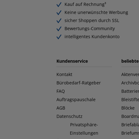
Kauf auf Rechnung³
Keine unerwünschte Werbung
sicher Shoppen durch SSL
Bewertungs-Community
intelligentes Kundenkonto
Kundenservice
beliebt
Kontakt
Aktenver
Bürobedarf-Ratgeber
Archivb
FAQ
Batterie
Auftragspauschale
Bleistift
AGB
Blöcke
Datenschutz
Boardma
Privatsphäre-
Briefab
Einstellungen
Briefum