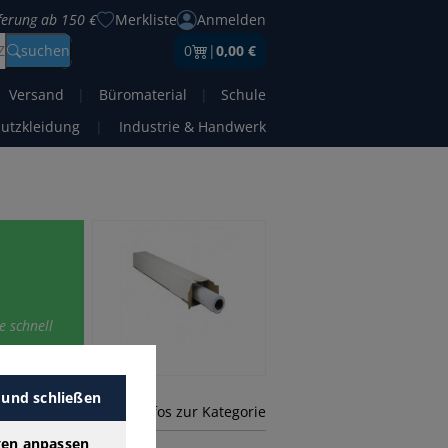
eferung ab 150 €
Merkliste
Anmelden
Z
suchen
0
|
0,00 €
Versand
|
Büromaterial
|
Schule
hutzkleidung
|
Industrie & Handwerk
e schnell
 und schließen
mehr Infos zur Kategorie
gen anpassen