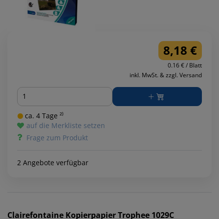
8,18 €
0.16 € / Blatt
inkl. MwSt. & zzgl. Versand
Menge
ca. 4 Tage ²⁾
auf die Merkliste setzen
Frage zum Produkt
2 Angebote verfügbar
Clairefontaine
Kopierpapier Trophee 1029C