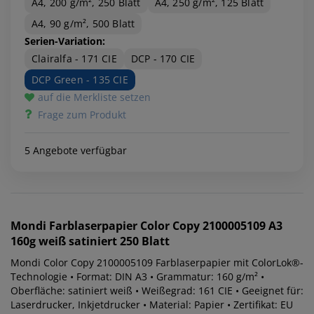
A4, 200 g/m², 250 Blatt
A4, 250 g/m², 125 Blatt
A4, 90 g/m², 500 Blatt
Serien-Variation:
Clairalfa - 171 CIE
DCP - 170 CIE
DCP Green - 135 CIE
auf die Merkliste setzen
Frage zum Produkt
5 Angebote verfügbar
Mondi
Farblaserpapier Color Copy 2100005109 A3
160g weiß satiniert 250 Blatt
Mondi Color Copy 2100005109 Farblaserpapier mit ColorLok®-
Technologie • Format: DIN A3 • Grammatur: 160 g/m² •
Oberfläche: satiniert weiß • Weißegrad: 161 CIE • Geeignet für:
Laserdrucker, Inkjetdrucker • Material: Papier • Zertifikat: EU