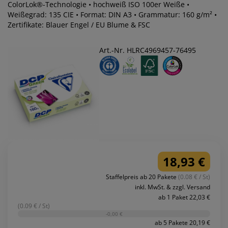
ColorLok®-Technologie • hochweiß ISO 100er Weiße •
Weißegrad: 135 CIE • Format: DIN A3 • Grammatur: 160 g/m² •
Zertifikate: Blauer Engel / EU Blume & FSC
Art.-Nr. HLRC4969457-76495
18,93 €
Staffelpreis ab 20 Pakete
(0.08 € / St)
inkl. MwSt. & zzgl. Versand
ab 1 Paket 22,03 €
(0.09 € / St)
-0,00 €
ab 5 Pakete 20,19 €