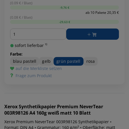
(0.09 € / Blatt)
-9,76 €
ab 10 Pakete 20,35 €
(0.08 € / Blatt)
-29,63 €
Menge
sofort lieferbar ¹⁾
Farbe:
blau pastell
gelb
grün pastell
rosa
auf die Merkliste setzen
Frage zum Produkt
Xerox
Synthetikpapier Premium NeverTear
003R98126 A4 160g weiß matt 10 Blatt
Xerox Premium NeverTear 003R98126 Synthetikpapier •
Format: DIN A4 • Grammatur: 160 g/m² • Oberfläche: matt