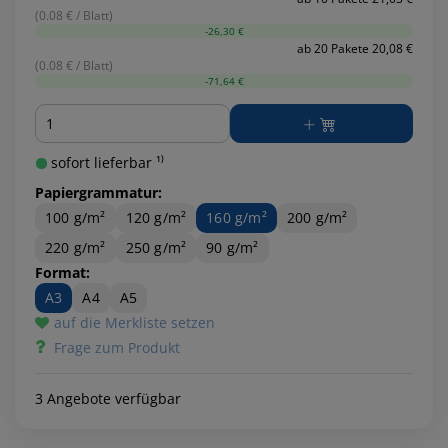
(0.08 € / Blatt)
-26,30 €
ab 20 Pakete 20,08 €
(0.08 € / Blatt)
-71,64 €
Menge
sofort lieferbar ¹⁾
Papiergrammatur:
100 g/m²
120 g/m²
160 g/m²
200 g/m²
220 g/m²
250 g/m²
90 g/m²
Format:
A3
A4
A5
auf die Merkliste setzen
Frage zum Produkt
3 Angebote verfügbar