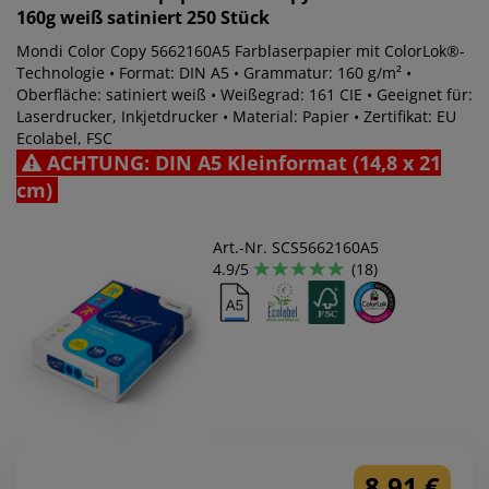
160g weiß satiniert 250 Stück
Mondi Color Copy 5662160A5 Farblaserpapier mit ColorLok®-
Technologie • Format: DIN A5 • Grammatur: 160 g/m² •
Oberfläche: satiniert weiß • Weißegrad: 161 CIE • Geeignet für:
Laserdrucker, Inkjetdrucker • Material: Papier • Zertifikat: EU
Ecolabel, FSC
ACHTUNG: DIN A5 Kleinformat (14,8 x 21
cm)
Art.-Nr. SCS5662160A5
4.9/5
(18)
8,91 €