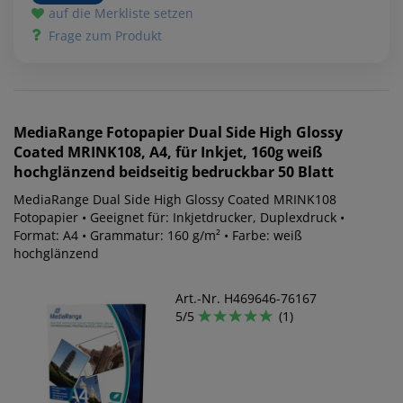
auf die Merkliste setzen
Frage zum Produkt
MediaRange
Fotopapier Dual Side High Glossy
Coated MRINK108, A4, für Inkjet, 160g weiß
hochglänzend beidseitig bedruckbar 50 Blatt
MediaRange Dual Side High Glossy Coated MRINK108
Fotopapier • Geeignet für: Inkjetdrucker, Duplexdruck •
Format: A4 • Grammatur: 160 g/m² • Farbe: weiß
hochglänzend
Art.-Nr. H469646-76167
5/5
(1)