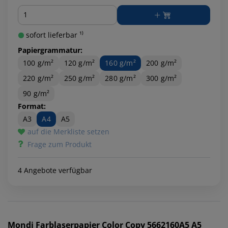
Menge
sofort lieferbar ¹⁾
Papiergrammatur:
100 g/m²
120 g/m²
160 g/m²
200 g/m²
220 g/m²
250 g/m²
280 g/m²
300 g/m²
90 g/m²
Format:
A3
A4
A5
auf die Merkliste setzen
Frage zum Produkt
4 Angebote verfügbar
Mondi
Farblaserpapier Color Copy 5662160A5 A5