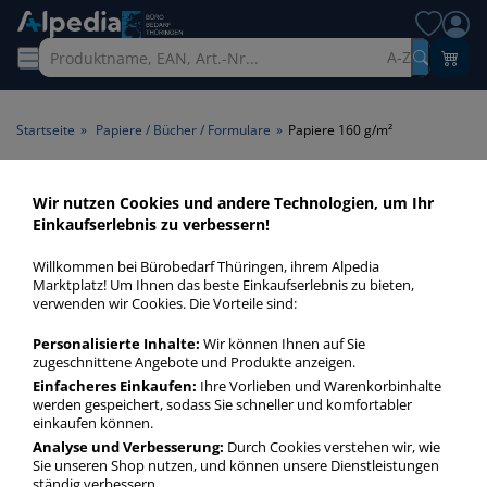
A-Z
Startseite
»
Papiere / Bücher / Formulare
»
Papiere 160 g/m²
Papiere 160 g/m² >
Wir nutzen Cookies und andere Technologien, um Ihr
Einkaufserlebnis zu verbessern!
Papiergrammatur 160 g/m²
Willkommen bei Bürobedarf Thüringen, ihrem Alpedia
Papiere 160 gm² in bester Qualität zum günstigen Preis.
Marktplatz! Um Ihnen das beste Einkaufserlebnis zu bieten,
verwenden wir Cookies. Die Vorteile sind:
Finden Sie schnell Papiere 160 gm² mit unserer Filter-
Funktion.
Personalisierte Inhalte:
Wir können Ihnen auf Sie
zugeschnittene Angebote und Produkte anzeigen.
Einfacheres Einkaufen:
Ihre Vorlieben und Warenkorbinhalte
Papiere 160 g/m²
werden gespeichert, sodass Sie schneller und komfortabler
mehr Infos zur Kategorie
einkaufen können.
Analyse und Verbesserung:
Durch Cookies verstehen wir, wie
Sie unseren Shop nutzen, und können unsere Dienstleistungen
ständig verbessern.