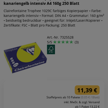
kanariengelb intensiv A4 160g 250 Blatt
Clairefontaine Trophee 1029C farbiges Kopierpapier • Farbe:
kanariengelb intensiv • Format: DIN A4 • Grammatur: 160 g/m²
• beidseitig bedruckbar • geeignet für: Inkjet/Laser/Kopierer •
Zertifikate: FSC • Blatt pro Packung: 250 Blatt
Art.-Nr. 7325528
5/5
(3)
11,39 €
Staffelpreis ab 10 Pakete
(0.05 € / Blatt)
inkl. MwSt. & zzgl. Versand
ab 1 Paket 13,22 €