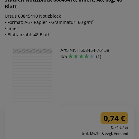
Blatt
Ursus 60845410 Notizblock
• Format: A6 • Papier • Grammatur: 60 g/m²
/ liniert
• Blattanzahl: 48 Blatt
Art.-Nr. H608454-76138
4/5
(1)
0,74 €
0.74 € / St
inkl. MwSt. & zzgl. Versand