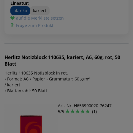
Lineatur:
blanko
kariert
auf die Merkliste setzen
Frage zum Produkt
Herlitz
Notizblock 110635, kariert, A6, 60g, rot, 50
Blatt
Herlitz 110635 Notizblock in rot.
• Format: A6 • Papier • Grammatur: 60 g/m²
/ kariert
• Blattanzahl: 50 Blatt
Art.-Nr. H656990020-76247
5/5
(1)