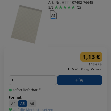
Art.-Nr. H111107402-76645
5/5
(2)
1,13 €
1.13 € / St
inkl. MwSt. & zzgl. Versand
Menge
sofort lieferbar ¹⁾
Format:
A4
A5
A6
auf die Merkliste setzen