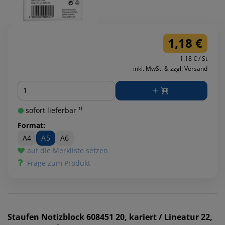
1,18 €
1.18 € / St
inkl. MwSt. & zzgl. Versand
Menge
sofort lieferbar ¹⁾
Format:
A4
A5
A6
auf die Merkliste setzen
Frage zum Produkt
Staufen
Notizblock 608451 20, kariert / Lineatur 22,