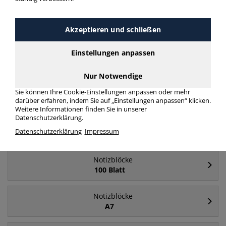
Häufig gesucht
Akzeptieren und schließen
Notizblöcke
Einstellungen anpassen
A5
Nur Notwendige
Notizblöcke
Sie können Ihre Cookie-Einstellungen anpassen oder mehr
A6
darüber erfahren, indem Sie auf „Einstellungen anpassen“ klicken.
Weitere Informationen finden Sie in unserer
Datenschutzerklärung.
Notizblöcke
Datenschutzerklärung
Impressum
A4
Notizblöcke
100 Blatt
Notizblöcke
A7