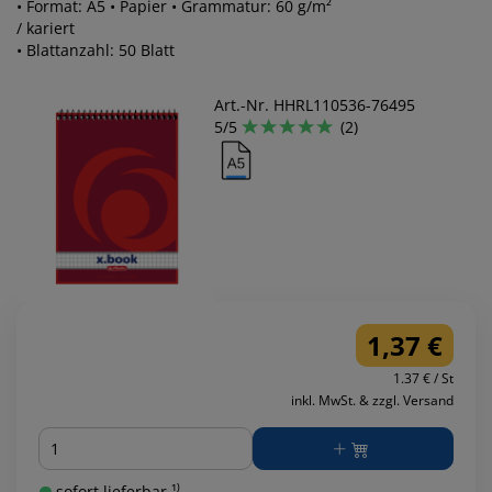
• Format: A5 • Papier • Grammatur: 60 g/m²
/ kariert
• Blattanzahl: 50 Blatt
Art.-Nr. HHRL110536-76495
5/5
(2)
1,37 €
1.37 € / St
inkl. MwSt. & zzgl. Versand
Menge
sofort lieferbar ¹⁾