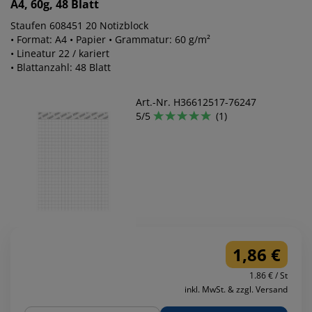
A4, 60g, 48 Blatt
Staufen 608451 20 Notizblock
• Format: A4 • Papier • Grammatur: 60 g/m²
• Lineatur 22 / kariert
• Blattanzahl: 48 Blatt
Art.-Nr. H36612517-76247
5/5
(1)
1,86 €
1.86 € / St
inkl. MwSt. & zzgl. Versand