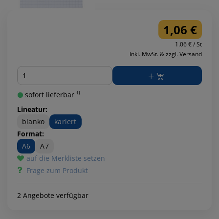
1,06 €
1.06 € / St
inkl. MwSt. & zzgl. Versand
Menge
sofort lieferbar ¹⁾
Lineatur:
blanko
kariert
Format:
A6
A7
auf die Merkliste setzen
Frage zum Produkt
2 Angebote verfügbar