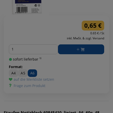
0,65 €
0.65 € / St
inkl. MwSt. & zzgl. Versand
Menge
sofort lieferbar ¹⁾
Format:
A4
A5
A6
auf die Merkliste setzen
Frage zum Produkt
Staufen
Notizblock 60845410, liniert, A6, 60g, 48