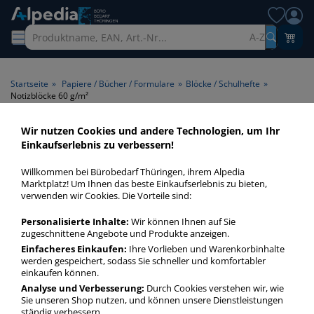
A-Z
Startseite
»
Papiere / Bücher / Formulare
»
Blöcke / Schulhefte
»
Notizblöcke 60 g/m²
Wir nutzen Cookies und andere Technologien, um Ihr
Notizblöcke 60 g/m² >
Einkaufserlebnis zu verbessern!
Papiergrammatur 60 g/m²
Willkommen bei Bürobedarf Thüringen, ihrem Alpedia
Marktplatz! Um Ihnen das beste Einkaufserlebnis zu bieten,
Notizblöcke 60 gm² in bester Qualität zum günstigen Preis.
verwenden wir Cookies. Die Vorteile sind:
Finden Sie schnell Notizblöcke 60 gm² mit unserer Filter-
Personalisierte Inhalte:
Wir können Ihnen auf Sie
Funktion.
zugeschnittene Angebote und Produkte anzeigen.
Einfacheres Einkaufen:
Ihre Vorlieben und Warenkorbinhalte
werden gespeichert, sodass Sie schneller und komfortabler
Notizblöcke 60 g/m²
einkaufen können.
mehr Infos zur Kategorie
Analyse und Verbesserung:
Durch Cookies verstehen wir, wie
Sie unseren Shop nutzen, und können unsere Dienstleistungen
ständig verbessern.