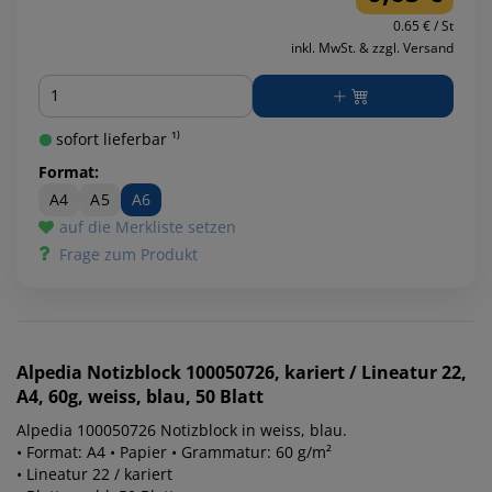
0.65 € / St
inkl. MwSt. & zzgl. Versand
Menge
sofort lieferbar ¹⁾
Format:
A4
A5
A6
auf die Merkliste setzen
Frage zum Produkt
Alpedia
Notizblock 100050726, kariert / Lineatur 22,
A4, 60g, weiss, blau, 50 Blatt
Alpedia 100050726 Notizblock in weiss, blau.
• Format: A4 • Papier • Grammatur: 60 g/m²
• Lineatur 22 / kariert