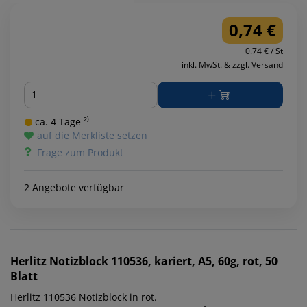
0,74 €
0.74 € / St
inkl. MwSt. & zzgl. Versand
Menge
ca. 4 Tage ²⁾
auf die Merkliste setzen
Frage zum Produkt
2 Angebote verfügbar
Herlitz
Notizblock 110536, kariert, A5, 60g, rot, 50
Blatt
Herlitz 110536 Notizblock in rot.