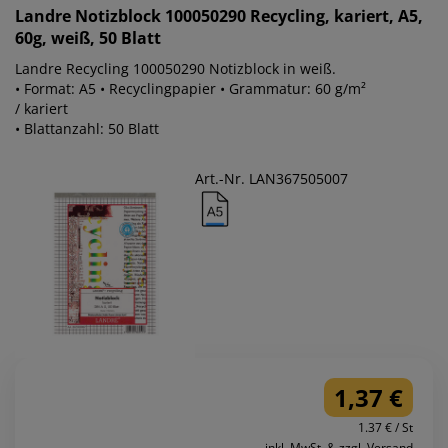
Landre
Notizblock 100050290 Recycling, kariert, A5,
60g, weiß, 50 Blatt
Landre Recycling 100050290 Notizblock in weiß.
• Format: A5 • Recyclingpapier • Grammatur: 60 g/m²
/ kariert
• Blattanzahl: 50 Blatt
Art.-Nr. LAN367505007
1,37 €
1.37 € / St
inkl. MwSt. & zzgl. Versand