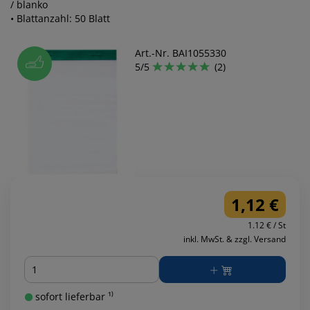
/ blanko
• Blattanzahl: 50 Blatt
Art.-Nr. BAI1055330
5/5
(2)
1,12 €
1.12 € / St
inkl. MwSt. & zzgl. Versand
Menge
sofort lieferbar ¹⁾