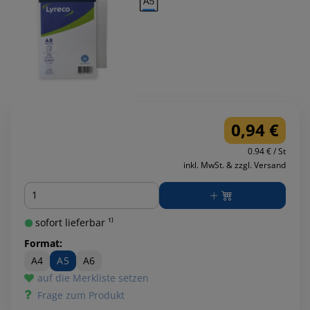
0,94 €
0.94 € / St
inkl. MwSt. & zzgl. Versand
Menge
sofort lieferbar ¹⁾
Format:
A4
A5
A6
auf die Merkliste setzen
Frage zum Produkt