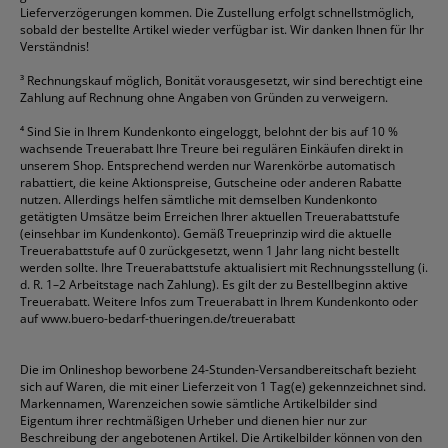
Lieferverzögerungen kommen. Die Zustellung erfolgt schnellstmöglich,
sobald der bestellte Artikel wieder verfügbar ist. Wir danken Ihnen für Ihr
Verständnis!
³
Rechnungskauf möglich, Bonität vorausgesetzt, wir sind berechtigt eine
Zahlung auf Rechnung ohne Angaben von Gründen zu verweigern.
⁴
Sind Sie in Ihrem Kundenkonto eingeloggt, belohnt der bis auf 10 %
wachsende Treuerabatt Ihre Treure bei regulären Einkäufen direkt in
unserem Shop. Entsprechend werden nur Warenkörbe automatisch
rabattiert, die keine Aktionspreise, Gutscheine oder anderen Rabatte
nutzen. Allerdings helfen sämtliche mit demselben Kundenkonto
getätigten Umsätze beim Erreichen Ihrer aktuellen Treuerabattstufe
(einsehbar im Kundenkonto). Gemäß Treueprinzip wird die aktuelle
Treuerabattstufe auf 0 zurückgesetzt, wenn 1 Jahr lang nicht bestellt
werden sollte. Ihre Treuerabattstufe aktualisiert mit Rechnungsstellung (i.
d. R. 1–2 Arbeitstage nach Zahlung). Es gilt der zu Bestellbeginn aktive
Treuerabatt. Weitere Infos zum Treuerabatt in Ihrem Kundenkonto oder
auf
www.buero-bedarf-thueringen.de/treuerabatt
Die im Onlineshop beworbene 24-Stunden-Versandbereitschaft bezieht
sich auf Waren, die mit einer Lieferzeit von 1 Tag(e) gekennzeichnet sind.
Markennamen, Warenzeichen sowie sämtliche Artikelbilder sind
Eigentum ihrer rechtmäßigen Urheber und dienen hier nur zur
Beschreibung der angebotenen Artikel. Die Artikelbilder können von den