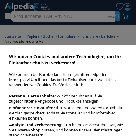
A-Z
Startseite
»
Papiere / Bücher / Formulare
»
Formulare / Berichte
»
Nachweisformulare A5
Wir nutzen Cookies und andere Technologien, um Ihr
Nachweisformulare A5 >
Einkaufserlebnis zu verbessern!
Format A5
Willkommen bei Bürobedarf Thüringen, ihrem Alpedia
Marktplatz! Um Ihnen das beste Einkaufserlebnis zu bieten,
Nachweisformulare A5 in bester Qualität zum günstigen
verwenden wir Cookies. Die Vorteile sind:
Preis. Finden Sie schnell Nachweisformulare A5 mit unserer
Personalisierte Inhalte:
Wir können Ihnen auf Sie
Filter-Funktion.
zugeschnittene Angebote und Produkte anzeigen.
Einfacheres Einkaufen:
Ihre Vorlieben und Warenkorbinhalte
werden gespeichert, sodass Sie schneller und komfortabler
Nachweisformulare A5
einkaufen können.
mehr Infos zur Kategorie
Analyse und Verbesserung:
Durch Cookies verstehen wir, wie
Sie unseren Shop nutzen, und können unsere Dienstleistungen
ständig verbessern.