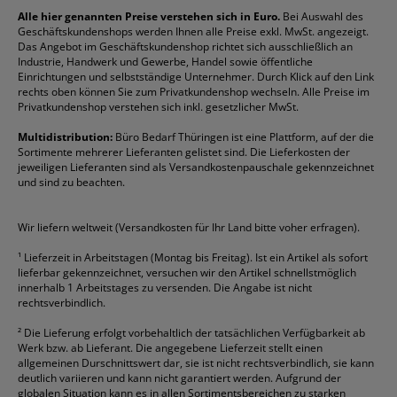
Reklamation / Retouren
Briefumschläge
Durable
Klemmmappen
Pentel
Taschenrechner
Alle hier genannten Preise verstehen sich in Euro.
Bei Auswahl des
Geschäftskundenshops werden Ihnen alle Preise exkl. MwSt. angezeigt.
Vertrag widerrufen (Privatkunden)
Druckerpatronen
DYMO
Kopierpapier
Pelikan
Textmarker
Das Angebot im Geschäftskundenshop richtet sich ausschließlich an
Rabatte & Aktionen
Etiketten
Edding
Korrekturmittel
Pilot
Tintenroller
Industrie, Handwerk und Gewerbe, Handel sowie öffentliche
Einrichtungen und selbstständige Unternehmer. Durch Klick auf den Link
Fineliner
Esselte
Kugelschreiber
Pritt
Tintenpatronen
rechts oben können Sie zum Privatkundenshop wechseln. Alle Preise im
Folienschreiber
Faber-Castell
Mappen
Schneider
Toilettenpapier
Privatkundenshop verstehen sich inkl. gesetzlicher MwSt.
Formulare
Fellowes
Ordner
Stabilo
Toner
Multidistribution:
Büro Bedarf Thüringen ist eine Plattform, auf der die
Sortimente mehrerer Lieferanten gelistet sind. Die Lieferkosten der
Gelschreiber
Franken
Packband
Staedtler
Versandmaterial
jeweiligen Lieferanten sind als Versandkostenpauschale gekennzeichnet
Geschäftsbücher
Fripa
Permanentmarker
Tesa
Versandtaschen
und sind zu beachten.
HAN
Tipp-Ex
HP
alle Marken anzeigen
Wir liefern weltweit (Versandkosten für Ihr Land bitte voher erfragen).
¹
Lieferzeit in Arbeitstagen (Montag bis Freitag). Ist ein Artikel als sofort
lieferbar gekennzeichnet, versuchen wir den Artikel schnellstmöglich
innerhalb 1 Arbeitstages zu versenden. Die Angabe ist nicht
rechtsverbindlich.
²
Die Lieferung erfolgt vorbehaltlich der tatsächlichen Verfügbarkeit ab
Werk bzw. ab Lieferant. Die angegebene Lieferzeit stellt einen
allgemeinen Durschnittswert dar, sie ist nicht rechtsverbindlich, sie kann
deutlich variieren und kann nicht garantiert werden. Aufgrund der
globalen Situation kann es in allen Sortimentsbereichen zu starken