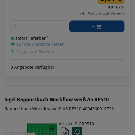
9.01 € / St
inkl. MwSt. & zzgl. Versand
Menge
sofort lieferbar ¹⁾
auf die Merkliste setzen
Frage zum Produkt
3 Angebote verfügbar
Sigel
Rapportbuch Workflow weiß A5 RP510
Rapportbuch Workflow weiß A5 RP510 4004360910722
Art.-Nr. SIGRP510