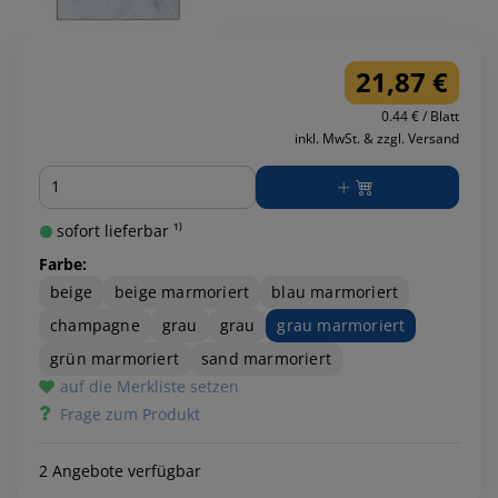
21,87 €
0.44 € / Blatt
inkl. MwSt. & zzgl. Versand
Menge
sofort lieferbar ¹⁾
Farbe:
beige
beige marmoriert
blau marmoriert
champagne
grau
grau
grau marmoriert
grün marmoriert
sand marmoriert
auf die Merkliste setzen
Frage zum Produkt
2 Angebote verfügbar