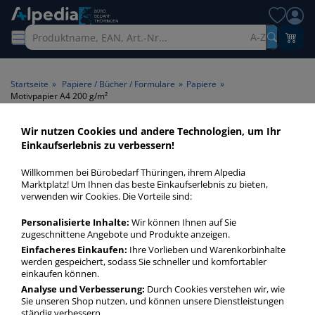
A-Z
Startseite
»
Papiere / Bücher / Formulare
»
Papiere
»
Motivpapier A4 200 g/m²
Wir nutzen Cookies und andere Technologien, um Ihr
Motivpapier A4 200 g/m² >
Einkaufserlebnis zu verbessern!
Format A4 >
Willkommen bei Bürobedarf Thüringen, ihrem Alpedia
Papiergrammatur 200 g/m²
Marktplatz! Um Ihnen das beste Einkaufserlebnis zu bieten,
verwenden wir Cookies. Die Vorteile sind:
Motivpapier A4 200 gm² in bester Qualität zum günstigen
Personalisierte Inhalte:
Wir können Ihnen auf Sie
Preis. Finden Sie schnell Motivpapier A4 200 gm² mit
zugeschnittene Angebote und Produkte anzeigen.
unserer Filter-Funktion.
Einfacheres Einkaufen:
Ihre Vorlieben und Warenkorbinhalte
werden gespeichert, sodass Sie schneller und komfortabler
einkaufen können.
Motivpapier A4 200 g/m²
Analyse und Verbesserung:
Durch Cookies verstehen wir, wie
Sie unseren Shop nutzen, und können unsere Dienstleistungen
mehr Infos zur Kategorie
ständig verbessern.