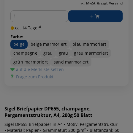
inkl. MwSt. & zzgl. Versand
Menge
ca. 14 Tage ²⁾
Farbe:
beige
beige marmoriert
blau marmoriert
champagne
grau
grau
grau marmoriert
grün marmoriert
sand marmoriert
auf die Merkliste setzen
Frage zum Produkt
Sigel
Briefpapier DP655, champagne,
Pergamentstruktur, A4, 200g 50 Blatt
Sigel DP655 Briefpapier in A4 • Motiv: Pergamentstruktur
• Material: Papier • Grammatur: 200 g/m² • Blattanzahl: 50