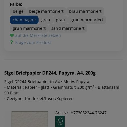
Farbe:
beige
beige marmoriert
blau marmoriert
champagne
grau
grau
grau marmoriert
grün marmoriert
sand marmoriert
auf die Merkliste setzen
Frage zum Produkt
Sigel
Briefpapier DP244, Papyra, A4, 200g
Sigel DP244 Briefpapier in A4 • Motiv: Papyra
• Material: Papier • glatt • Grammatur: 200 g/m² • Blattanzahl:
50 Blatt
• Geeignet für: Inkjet/Laser/Kopierer
Art.-Nr. H773052244-76247