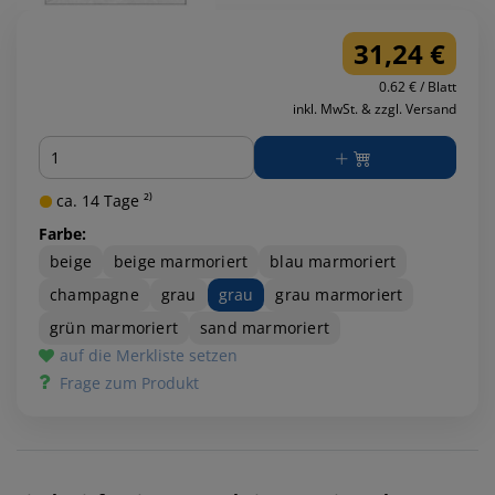
31,24 €
0.62 € / Blatt
inkl. MwSt. & zzgl. Versand
Menge
ca. 14 Tage ²⁾
Farbe:
beige
beige marmoriert
blau marmoriert
champagne
grau
grau
grau marmoriert
grün marmoriert
sand marmoriert
auf die Merkliste setzen
Frage zum Produkt