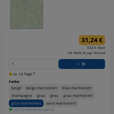
31,24 €
0.62 € / Blatt
inkl. MwSt. & zzgl. Versand
Menge
ca. 14 Tage ²⁾
Farbe:
beige
beige marmoriert
blau marmoriert
champagne
grau
grau
grau marmoriert
grün marmoriert
sand marmoriert
auf die Merkliste setzen