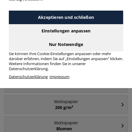
Akzeptieren und schließen
Häufig gesucht
Einstellungen anpassen
Motivpapier
A4 - 90 g/m²
Nur Notwendige
Sie können Ihre Cookie-Einstellungen anpassen oder mehr
darüber erfahren, indem Sie auf „Einstellungen anpassen“ klicken.
Motivpapier
Weitere Informationen finden Sie in unserer
A4 - 200 g/m²
Datenschutzerklärung.
Datenschutzerklärung
Impressum
Motivpapier
A4
Motivpapier
200 g/m²
Motivpapier
Blumen