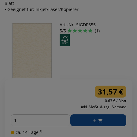
Blatt
• Geeignet für: Inkjet/Laser/Kopierer
Art.-Nr. SIGDP655
5/5
(1)
31,57 €
0.63 € / Blatt
inkl. MwSt. & zzgl. Versand
Menge
ca. 14 Tage ²⁾