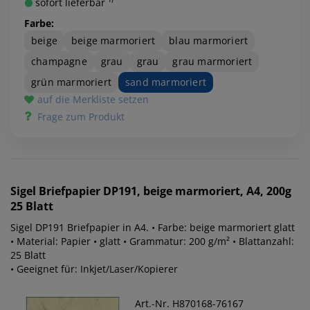
sofort lieferbar ¹⁾
Farbe:
beige
beige marmoriert
blau marmoriert
champagne
grau
grau
grau marmoriert
grün marmoriert
sand marmoriert
auf die Merkliste setzen
Frage zum Produkt
Sigel
Briefpapier DP191, beige marmoriert, A4, 200g
25 Blatt
Sigel DP191 Briefpapier in A4. • Farbe: beige marmoriert glatt
• Material: Papier • glatt • Grammatur: 200 g/m² • Blattanzahl:
25 Blatt
• Geeignet für: Inkjet/Laser/Kopierer
Art.-Nr. H870168-76167