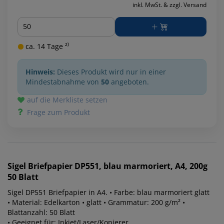
inkl. MwSt. & zzgl. Versand
Menge
ca. 14 Tage ²⁾
Hinweis:
Dieses Produkt wird nur in einer
Mindestabnahme von
50
angeboten.
auf die Merkliste setzen
Frage zum Produkt
Sigel
Briefpapier DP551, blau marmoriert, A4, 200g
50 Blatt
Sigel DP551 Briefpapier in A4. • Farbe: blau marmoriert glatt
• Material: Edelkarton • glatt • Grammatur: 200 g/m² •
Blattanzahl: 50 Blatt
• Geeignet für: Inkjet/Laser/Kopierer