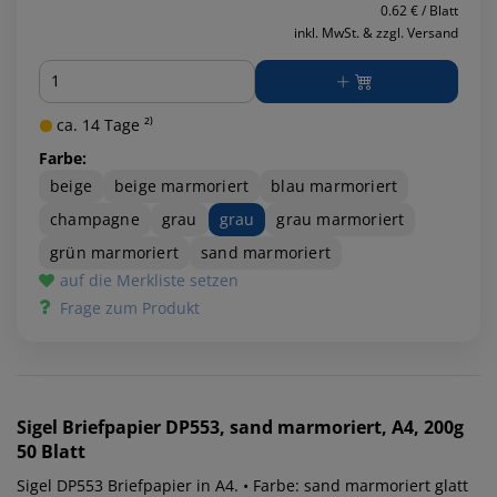
0.62 € / Blatt
inkl. MwSt. & zzgl. Versand
Menge
ca. 14 Tage ²⁾
Farbe:
beige
beige marmoriert
blau marmoriert
champagne
grau
grau
grau marmoriert
grün marmoriert
sand marmoriert
auf die Merkliste setzen
Frage zum Produkt
Sigel
Briefpapier DP553, sand marmoriert, A4, 200g
50 Blatt
Sigel DP553 Briefpapier in A4. • Farbe: sand marmoriert glatt