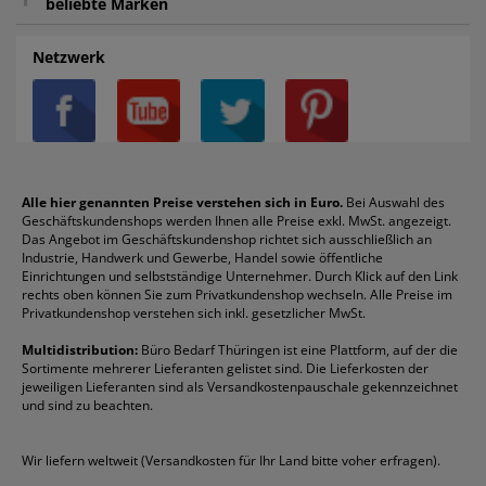
beliebte Marken
Auftragspauschale
Archivboxen
Hängeregistratur
Registraturen
AGB
Batterien
Alco
Heftgeräte
Landré
Rückenschilder
Netzwerk
Datenschutz
Bleistifte
Avery/Zweckform
Heftstreifen
Leitz
Radiergummis
Privatsphäre-Einstellungen
Blöcke
Bic
Kaffee
Läufer
Schnellhefter
Über uns
Boardmarker
Canon
Klebeband
Melitta
Sichthüllen
Impressum
Briefablagen
Color Copy
Klebestifte
Navigator
Stehsammler
Reklamation / Retouren
Briefumschläge
Durable
Klemmmappen
Pentel
Taschenrechner
Alle hier genannten Preise verstehen sich in Euro.
Bei Auswahl des
Geschäftskundenshops werden Ihnen alle Preise exkl. MwSt. angezeigt.
Vertrag widerrufen (Privatkunden)
Druckerpatronen
DYMO
Kopierpapier
Pelikan
Textmarker
Das Angebot im Geschäftskundenshop richtet sich ausschließlich an
Rabatte & Aktionen
Etiketten
Edding
Korrekturmittel
Pilot
Tintenroller
Industrie, Handwerk und Gewerbe, Handel sowie öffentliche
Einrichtungen und selbstständige Unternehmer. Durch Klick auf den Link
Fineliner
Esselte
Kugelschreiber
Pritt
Tintenpatronen
rechts oben können Sie zum Privatkundenshop wechseln. Alle Preise im
Folienschreiber
Faber-Castell
Mappen
Schneider
Toilettenpapier
Privatkundenshop verstehen sich inkl. gesetzlicher MwSt.
Formulare
Fellowes
Ordner
Stabilo
Toner
Multidistribution:
Büro Bedarf Thüringen ist eine Plattform, auf der die
Sortimente mehrerer Lieferanten gelistet sind. Die Lieferkosten der
Gelschreiber
Franken
Packband
Staedtler
Versandmaterial
jeweiligen Lieferanten sind als Versandkostenpauschale gekennzeichnet
Geschäftsbücher
Fripa
Permanentmarker
Tesa
Versandtaschen
und sind zu beachten.
HAN
Tipp-Ex
HP
alle Marken anzeigen
Wir liefern weltweit (Versandkosten für Ihr Land bitte voher erfragen).