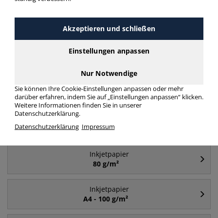
Häufig gesucht
Akzeptieren und schließen
Inkjetpapier
Einstellungen anpassen
A4
Nur Notwendige
Inkjetpapier
Sie können Ihre Cookie-Einstellungen anpassen oder mehr
A4 - 500 Blatt
darüber erfahren, indem Sie auf „Einstellungen anpassen“ klicken.
Weitere Informationen finden Sie in unserer
Datenschutzerklärung.
Inkjetpapier
Datenschutzerklärung
Impressum
120 g/m²
Inkjetpapier
80 g/m²
Inkjetpapier
A4 - 100 g/m²