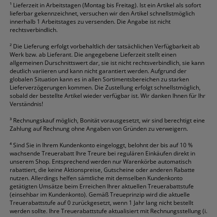
¹
Lieferzeit in Arbeitstagen (Montag bis Freitag). Ist ein Artikel als sofort
lieferbar gekennzeichnet, versuchen wir den Artikel schnellstmöglich
innerhalb 1 Arbeitstages zu versenden. Die Angabe ist nicht
rechtsverbindlich.
²
Die Lieferung erfolgt vorbehaltlich der tatsächlichen Verfügbarkeit ab
Werk bzw. ab Lieferant. Die angegebene Lieferzeit stellt einen
allgemeinen Durschnittswert dar, sie ist nicht rechtsverbindlich, sie kann
deutlich variieren und kann nicht garantiert werden. Aufgrund der
globalen Situation kann es in allen Sortimentsbereichen zu starken
Lieferverzögerungen kommen. Die Zustellung erfolgt schnellstmöglich,
sobald der bestellte Artikel wieder verfügbar ist. Wir danken Ihnen für Ihr
Verständnis!
³
Rechnungskauf möglich, Bonität vorausgesetzt, wir sind berechtigt eine
Zahlung auf Rechnung ohne Angaben von Gründen zu verweigern.
⁴
Sind Sie in Ihrem Kundenkonto eingeloggt, belohnt der bis auf 10 %
wachsende Treuerabatt Ihre Treure bei regulären Einkäufen direkt in
unserem Shop. Entsprechend werden nur Warenkörbe automatisch
rabattiert, die keine Aktionspreise, Gutscheine oder anderen Rabatte
nutzen. Allerdings helfen sämtliche mit demselben Kundenkonto
getätigten Umsätze beim Erreichen Ihrer aktuellen Treuerabattstufe
(einsehbar im Kundenkonto). Gemäß Treueprinzip wird die aktuelle
Treuerabattstufe auf 0 zurückgesetzt, wenn 1 Jahr lang nicht bestellt
werden sollte. Ihre Treuerabattstufe aktualisiert mit Rechnungsstellung (i.