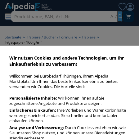
A-Z
Startseite
»
Papiere / Bücher / Formulare
»
Papiere
»
Inkjetpapier 160 g/m²
Wir nutzen Cookies und andere Technologien, um Ihr
Inkjetpapier 160 g/m² >
Einkaufserlebnis zu verbessern!
Papiergrammatur 160 g/m²
Willkommen bei Bürobedarf Thüringen, ihrem Alpedia
Marktplatz! Um Ihnen das beste Einkaufserlebnis zu bieten,
Inkjetpapier 160 gm² in bester Qualität zum günstigen Preis.
verwenden wir Cookies. Die Vorteile sind:
Finden Sie schnell Inkjetpapier 160 gm² mit unserer Filter-
Personalisierte Inhalte:
Wir können Ihnen auf Sie
Funktion.
zugeschnittene Angebote und Produkte anzeigen.
Einfacheres Einkaufen:
Ihre Vorlieben und Warenkorbinhalte
werden gespeichert, sodass Sie schneller und komfortabler
Inkjetpapier 160 g/m²
einkaufen können.
mehr Infos zur Kategorie
Analyse und Verbesserung:
Durch Cookies verstehen wir, wie
Sie unseren Shop nutzen, und können unsere Dienstleistungen
ständig verbessern.