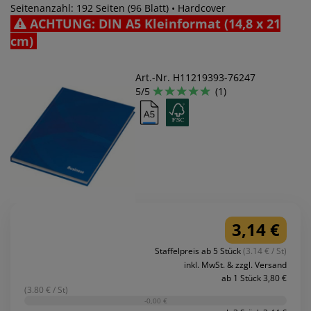
Seitenanzahl: 192 Seiten (96 Blatt) • Hardcover
ACHTUNG: DIN A5 Kleinformat (14,8 x 21
cm)
Art.-Nr. H11219393-76247
5/5
(1)
3,14 €
Staffelpreis ab 5 Stück
(3.14 € / St)
inkl. MwSt. & zzgl. Versand
ab 1 Stück 3,80 €
(3.80 € / St)
-0,00 €