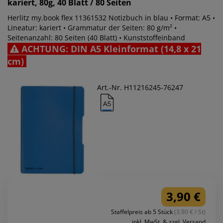
kariert, 80g, 40 Blatt / 80 Seiten
Herlitz my.book flex 11361532 Notizbuch in blau • Format: A5 •
Lineatur: kariert • Grammatur der Seiten: 80 g/m² •
Seitenanzahl: 80 Seiten (40 Blatt) • Kunststoffeinband
ACHTUNG: DIN A5 Kleinformat (14,8 x 21
cm)
Art.-Nr. H11216245-76247
3,90 €
Staffelpreis ab 5 Stück
(3.90 € / St)
inkl. MwSt. & zzgl. Versand