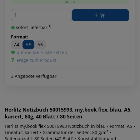
-8,33 €
Menge
sofort lieferbar ¹⁾
Format:
A4
A5
A6
auf die Merkliste setzen
Frage zum Produkt
3 Angebote verfügbar
Herlitz
Notizbuch 50015993, my.book flex, blau, A5,
kariert, 80g, 40 Blatt / 80 Seiten
Herlitz my.book flex 50015993 Notizbuch in blau • Format: A5 •
Lineatur: kariert • Grammatur der Seiten: 80 g/m² •
Seitenanzahl: 80 Seiten (40 Blatt) • Kunststoffeinband