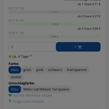
ab 1 Stück 4,71 €
(4.71 € / St)
-0,00 €
ab 3 Stück 4,27 €
(4.27 € / St)
-1,32 €
ab 5 Stück 3,90 €
(3.90 € / St)
-4,05 €
Menge
ca. 4 Tage ²⁾
Farbe:
blau
grün
pink
schwarz
transparent
violett
Umschlagfarbe:
blau
Motiv Caribbean Turquoise
auf die Merkliste setzen
Frage zum Produkt