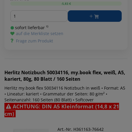
-5,83 €
Menge
sofort lieferbar ¹⁾
auf die Merkliste setzen
Frage zum Produkt
Herlitz
Notizbuch 50034116, my.book flex, weiß, A5,
kariert, 80g, 80 Blatt / 160 Seiten
Herlitz my.book flex 50034116 Notizbuch in weiß • Format: A5
• Lineatur: kariert • Grammatur der Seiten: 80 g/m² •
Seitenanzahl: 160 Seiten (80 Blatt) • Softcover
ACHTUNG: DIN A5 Kleinformat (14,8 x 21
cm)
Art.-Nr. H361163-76642