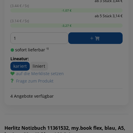
ab 3 Stück 3,44 €
(3.44 € / St)
-1,07 €
ab 5 Stück 3,14 €
(3.14 € / St)
-3,27 €
Menge
sofort lieferbar ¹⁾
Lineatur:
kariert
liniert
auf die Merkliste setzen
Frage zum Produkt
4 Angebote verfügbar
Herlitz
Notizbuch 11361532, my.book flex, blau, A5,