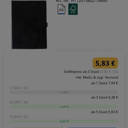
Art.-Nr. H112015802-76645
5,83 €
Staffelpreis ab 5 Stück
(5.83 € / St)
inkl. MwSt. & zzgl. Versand
ab 1 Stück 7,04 €
(7.04 € / St)
-0,00 €
ab 3 Stück 6,38 €
(6.38 € / St)
-2,00 €
ab 5 Stück 5,83 €
(5.83 € / St)
-6,07 €