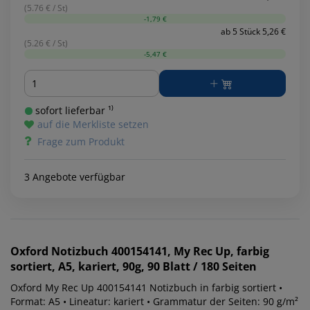
(5.76 € / St)
-1,79 €
ab 5 Stück 5,26 €
(5.26 € / St)
-5,47 €
Menge
sofort lieferbar ¹⁾
auf die Merkliste setzen
Frage zum Produkt
3 Angebote verfügbar
Oxford
Notizbuch 400154141, My Rec Up, farbig
sortiert, A5, kariert, 90g, 90 Blatt / 180 Seiten
Oxford My Rec Up 400154141 Notizbuch in farbig sortiert •
Format: A5 • Lineatur: kariert • Grammatur der Seiten: 90 g/m²