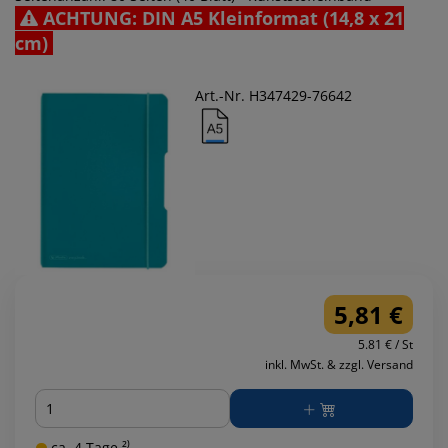
ACHTUNG: DIN A5 Kleinformat (14,8 x 21
cm)
Art.-Nr. H347429-76642
5,81 €
5.81 € / St
inkl. MwSt. & zzgl. Versand
Menge
ca. 4 Tage ²⁾