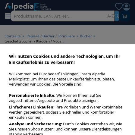
A-Z
Startseite
»
Papiere / Bücher / Formulare
»
Bücher
»
Geschäftsbücher / Kladden / Notizbücher A5 Notizbuch kariert
Wir nutzen Cookies und andere Technologien, um Ihr
Geschäftsbücher / Kladden /
Einkaufserlebnis zu verbessern!
Notizbücher A5 Notizbuch
Willkommen bei Bürobedarf Thüringen, ihrem Alpedia
kariert > Produktart
Marktplatz! Um Ihnen das beste Einkaufserlebnis zu bieten,
verwenden wir Cookies. Die Vorteile sind:
Notizbuch > Format A5 >
Lineatur kariert
Personalisierte Inhalte:
Wir können Ihnen auf Sie
zugeschnittene Angebote und Produkte anzeigen.
Einfacheres Einkaufen:
Ihre Vorlieben und Warenkorbinhalte
Geschäftsbücher / Kladden / Notizbücher A5 Notizbuch
werden gespeichert, sodass Sie schneller und komfortabler
kariert in bester Qualität zum günstigen Preis. Finden Sie
einkaufen können.
schnell Geschäftsbücher / Kladden / Notizbücher A5
Analyse und Verbesserung:
Durch Cookies verstehen wir, wie
Notizbuch kariert mit unserer Filter-Funktion.
Sie unseren Shop nutzen, und können unsere Dienstleistungen
ständig verbessern.