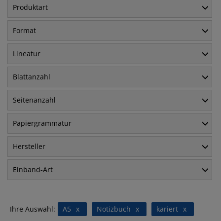
Produktart
Format
Lineatur
Blattanzahl
Seitenanzahl
Papiergrammatur
Hersteller
Einband-Art
Ihre Auswahl:
A5
x
Notizbuch
x
kariert
x