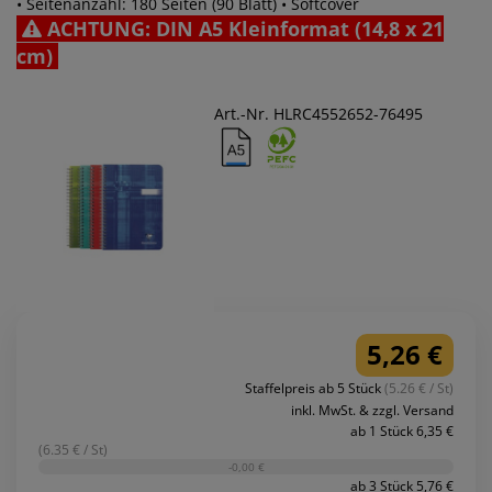
• Seitenanzahl: 180 Seiten (90 Blatt) • Softcover
ACHTUNG: DIN A5 Kleinformat (14,8 x 21
cm)
Art.-Nr. HLRC4552652-76495
5,26 €
Staffelpreis ab 5 Stück
(5.26 € / St)
inkl. MwSt. & zzgl. Versand
ab 1 Stück 6,35 €
(6.35 € / St)
-0,00 €
ab 3 Stück 5,76 €