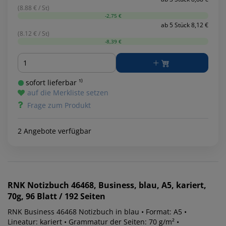
(8.88 € / St)
-2,75 €
ab 5 Stück 8,12 €
(8.12 € / St)
-8,39 €
Menge
sofort lieferbar ¹⁾
auf die Merkliste setzen
Frage zum Produkt
2 Angebote verfügbar
RNK
Notizbuch 46468, Business, blau, A5, kariert,
70g, 96 Blatt / 192 Seiten
RNK Business 46468 Notizbuch in blau • Format: A5 •
Lineatur: kariert • Grammatur der Seiten: 70 g/m² •