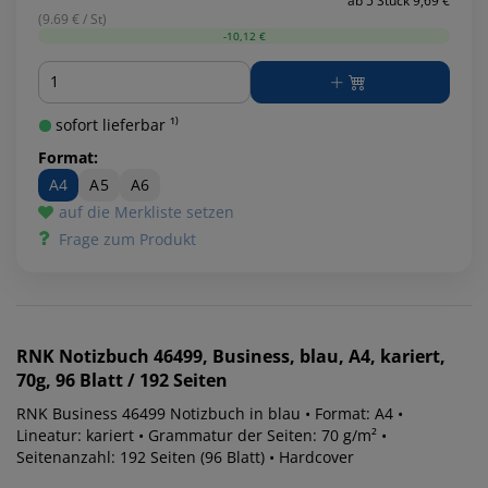
ab 5 Stück 9,69 €
(9.69 € / St)
-10,12 €
Menge
sofort lieferbar ¹⁾
Format:
A4
A5
A6
auf die Merkliste setzen
Frage zum Produkt
RNK
Notizbuch 46499, Business, blau, A4, kariert,
70g, 96 Blatt / 192 Seiten
RNK Business 46499 Notizbuch in blau • Format: A4 •
Lineatur: kariert • Grammatur der Seiten: 70 g/m² •
Seitenanzahl: 192 Seiten (96 Blatt) • Hardcover