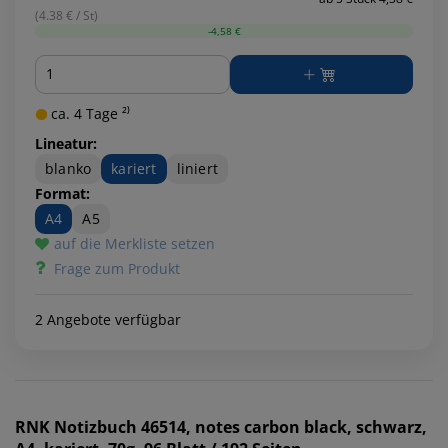
(4.38 € / St)
-4,58 €
Menge
ca. 4 Tage ²⁾
Lineatur:
blanko
kariert
liniert
Format:
A4
A5
auf die Merkliste setzen
Frage zum Produkt
2 Angebote verfügbar
RNK
Notizbuch 46514, notes carbon black, schwarz,