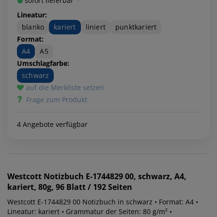
sofort lieferbar ¹⁾
Lineatur:
blanko
kariert
liniert
punktkariert
Format:
A4
A5
Umschlagfarbe:
schwarz
auf die Merkliste setzen
Frage zum Produkt
4 Angebote verfügbar
Westcott
Notizbuch E-1744829 00, schwarz, A4,
kariert, 80g, 96 Blatt / 192 Seiten
Westcott E-1744829 00 Notizbuch in schwarz • Format: A4 •
Lineatur: kariert • Grammatur der Seiten: 80 g/m² •