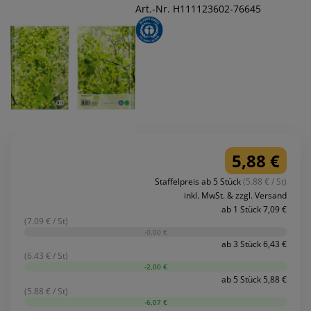
Art.-Nr. H111123602-76645
5,88 €
Staffelpreis ab 5 Stück
(5.88 € / St)
inkl. MwSt. & zzgl. Versand
ab 1 Stück 7,09 €
(7.09 € / St)
-0,00 €
ab 3 Stück 6,43 €
(6.43 € / St)
-2,00 €
ab 5 Stück 5,88 €
(5.88 € / St)
-6,07 €