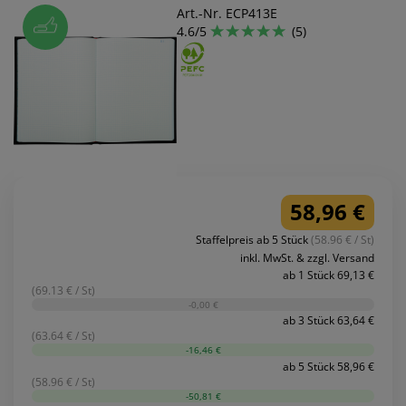
Art.-Nr. ECP413E
4.6/5
(5)
58,96 €
Staffelpreis ab 5 Stück
(58.96 € / St)
inkl. MwSt. & zzgl. Versand
ab 1 Stück 69,13 €
(69.13 € / St)
-0,00 €
ab 3 Stück 63,64 €
(63.64 € / St)
-16,46 €
ab 5 Stück 58,96 €
(58.96 € / St)
-50,81 €