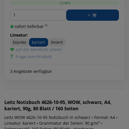
-13,98 €
Menge
sofort lieferbar ¹⁾
Lineatur:
blanko
kariert
liniert
auf die Merkliste setzen
Frage zum Produkt
3 Angebote verfügbar
Leitz
Notizbuch 4626-10-95, WOW, schwarz, A4,
kariert, 90g, 80 Blatt / 160 Seiten
Leitz WOW 4626-10-95 Notizbuch in schwarz • Format: A4 •
Lineatur: kariert • Grammatur der Seiten: 90 g/m² •
Seitenanzahl: 160 Seiten (80 Blatt) • Hardcover