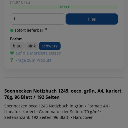
(11.97 € / St)
-12,44 €
Menge
sofort lieferbar ¹⁾
Farbe:
blau
pink
schwarz
auf die Merkliste setzen
Frage zum Produkt
Soennecken
Notizbuch 1245, oeco, grün, A4, kariert,
70g, 96 Blatt / 192 Seiten
Soennecken oeco 1245 Notizbuch in grün • Format: A4 •
Lineatur: kariert • Grammatur der Seiten: 70 g/m² •
Seitenanzahl: 192 Seiten (96 Blatt) • Hardcover