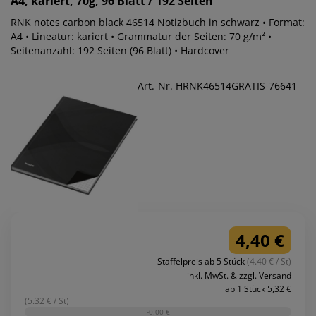
A4, kariert, 70g, 96 Blatt / 192 Seiten
RNK notes carbon black 46514 Notizbuch in schwarz • Format:
A4 • Lineatur: kariert • Grammatur der Seiten: 70 g/m² •
Seitenanzahl: 192 Seiten (96 Blatt) • Hardcover
Art.-Nr. HRNK46514GRATIS-76641
4,40 €
Staffelpreis ab 5 Stück
(4.40 € / St)
inkl. MwSt. & zzgl. Versand
ab 1 Stück 5,32 €
(5.32 € / St)
-0,00 €