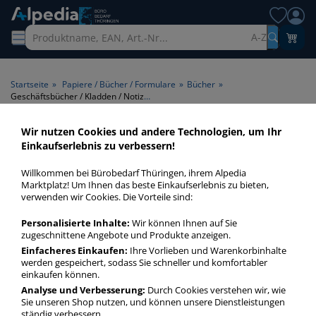
A-Z
Startseite
»
Papiere / Bücher / Formulare
»
Bücher
»
Geschäftsbücher / Kladden / Notizbücher A4 kariert Hardcover
Wir nutzen Cookies und andere Technologien, um Ihr
Geschäftsbücher / Kladden /
Einkaufserlebnis zu verbessern!
Notizbücher A4 kariert
Willkommen bei Bürobedarf Thüringen, ihrem Alpedia
Hardcover > Format A4 >
Marktplatz! Um Ihnen das beste Einkaufserlebnis zu bieten,
verwenden wir Cookies. Die Vorteile sind:
Lineatur kariert > Einband-
Art Hardcover
Personalisierte Inhalte:
Wir können Ihnen auf Sie
zugeschnittene Angebote und Produkte anzeigen.
Einfacheres Einkaufen:
Ihre Vorlieben und Warenkorbinhalte
Geschäftsbücher / Kladden / Notizbücher A4 kariert
werden gespeichert, sodass Sie schneller und komfortabler
Hardcover in bester Qualität zum günstigen Preis. Finden Sie
einkaufen können.
schnell Geschäftsbücher / Kladden / Notizbücher A4 kariert
Analyse und Verbesserung:
Durch Cookies verstehen wir, wie
Hardcover mit unserer Filter-Funktion.
Sie unseren Shop nutzen, und können unsere Dienstleistungen
ständig verbessern.