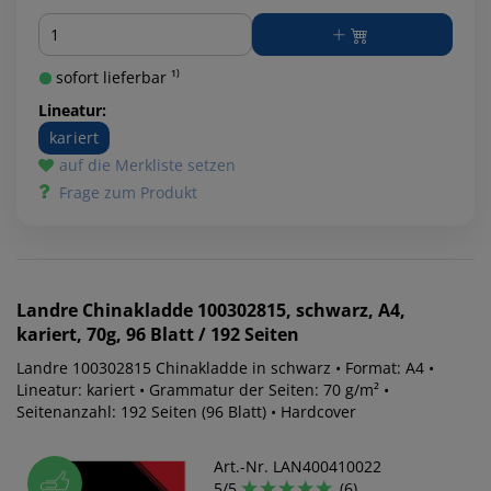
Menge
sofort lieferbar ¹⁾
Lineatur:
kariert
auf die Merkliste setzen
Frage zum Produkt
Landre
Chinakladde 100302815, schwarz, A4,
kariert, 70g, 96 Blatt / 192 Seiten
Landre 100302815 Chinakladde in schwarz • Format: A4 •
Lineatur: kariert • Grammatur der Seiten: 70 g/m² •
Seitenanzahl: 192 Seiten (96 Blatt) • Hardcover
Art.-Nr. LAN400410022
5/5
(6)