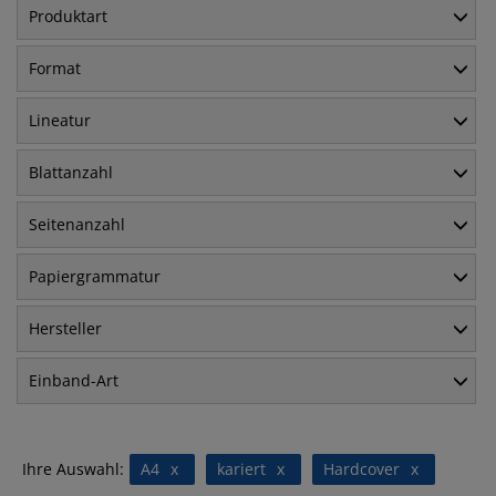
Produktart
Format
Lineatur
Blattanzahl
Seitenanzahl
Papiergrammatur
Hersteller
Einband-Art
Ihre Auswahl:
A4
x
kariert
x
Hardcover
x