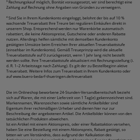
³
Rechnungskauf möglich, Bonität vorausgesetzt, wir sind berechtigt eine
Zahlung auf Rechnung ohne Angaben von Gründen zu verweigern.
⁴
Sind Sie in Ihrem Kundenkonto eingeloggt, belohnt der bis auf 10 %
wachsende Treuerabatt Ihre Treure bei regulären Einkäufen direkt in
unserem Shop. Entsprechend werden nur Warenkörbe automatisch
rabattiert, die keine Aktionspreise, Gutscheine oder anderen Rabatte
nutzen. Allerdings helfen sämtliche mit demselben Kundenkonto
getätigten Umsätze beim Erreichen Ihrer aktuellen Treuerabattstufe
(einsehbar im Kundenkonto). Gemäß Treueprinzip wird die aktuelle
Treuerabattstufe auf 0 zurückgesetzt, wenn 1 Jahr lang nicht bestellt
werden sollte. Ihre Treuerabattstufe aktualisiert mit Rechnungsstellung (i.
d. R. 1–2 Arbeitstage nach Zahlung). Es gilt der zu Bestellbeginn aktive
Treuerabatt. Weitere Infos zum Treuerabatt in Ihrem Kundenkonto oder
auf
www.buero-bedarf-thueringen.de/treuerabatt
Die im Onlineshop beworbene 24-Stunden-Versandbereitschaft bezieht
sich auf Waren, die mit einer Lieferzeit von 1 Tag(e) gekennzeichnet sind.
Markennamen, Warenzeichen sowie sämtliche Artikelbilder sind
Eigentum ihrer rechtmäßigen Urheber und dienen hier nur zur
Beschreibung der angebotenen Artikel. Die Artikelbilder können von den
tatsächlichen Produkten abweichen.
Ist ein Artikel mit einem Aktionspreis, oder einer Rabattaktion versehen,
haben Sie eine Bestellung mit einem Aktionspreis, Rabatt getätigt, so
bitten wir um Verständnis, dass aufgrund der Kalkulation des