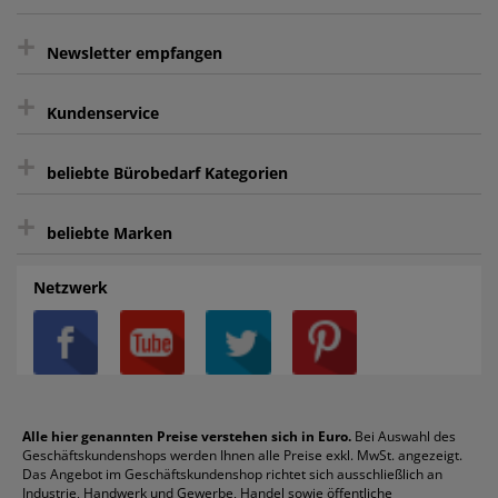
+
gratis Lieferung ab 150 € Warenwert
Newsletter empfangen
Kauf auf Rechnung³
+
Keine unerwünschte Werbung
Kundenservice
sicher Shoppen durch SSL
+
Bewertungs-Community
Sie können sich zu jeder Zeit abmelden.
Kontakt
beliebte Bürobedarf Kategorien
intelligentes Kundenkonto
Bürobedarf-Ratgeber
+
FAQ
Aktenvernichter
Haftnotizen
Prospekthüllen
beliebte Marken
Auftragspauschale
Archivboxen
Hängeregistratur
Registraturen
AGB
Batterien
Alco
Heftgeräte
Landré
Rückenschilder
Netzwerk
Datenschutz
Bleistifte
Avery/Zweckform
Heftstreifen
Leitz
Radiergummis
Privatsphäre-Einstellungen
Blöcke
Bic
Kaffee
Läufer
Schnellhefter
Über uns
Boardmarker
Canon
Klebeband
Melitta
Sichthüllen
Impressum
Briefablagen
Color Copy
Klebestifte
Navigator
Stehsammler
Reklamation / Retouren
Briefumschläge
Durable
Klemmmappen
Pentel
Taschenrechner
Alle hier genannten Preise verstehen sich in Euro.
Bei Auswahl des
Geschäftskundenshops werden Ihnen alle Preise exkl. MwSt. angezeigt.
Vertrag widerrufen (Privatkunden)
Druckerpatronen
DYMO
Kopierpapier
Pelikan
Textmarker
Das Angebot im Geschäftskundenshop richtet sich ausschließlich an
Rabatte & Aktionen
Etiketten
Edding
Korrekturmittel
Pilot
Tintenroller
Industrie, Handwerk und Gewerbe, Handel sowie öffentliche