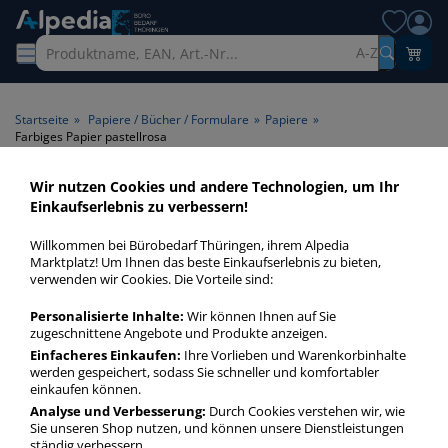
A-Z
Startseite
»
Papiere / Bücher / Formulare
»
Papiere
»
Farbiges Papier pastellrosa
Wir nutzen Cookies und andere Technologien, um Ihr
Farbiges Papier pastellrosa >
Einkaufserlebnis zu verbessern!
Farbe pastellrosa
Willkommen bei Bürobedarf Thüringen, ihrem Alpedia
Marktplatz! Um Ihnen das beste Einkaufserlebnis zu bieten,
Farbiges Papier pastellrosa in bester Qualität zum günstigen
verwenden wir Cookies. Die Vorteile sind:
Preis. Finden Sie schnell Farbiges Papier pastellrosa mit
Personalisierte Inhalte:
Wir können Ihnen auf Sie
unserer Filter-Funktion.
zugeschnittene Angebote und Produkte anzeigen.
Einfacheres Einkaufen:
Ihre Vorlieben und Warenkorbinhalte
werden gespeichert, sodass Sie schneller und komfortabler
Farbiges Papier pastellrosa
einkaufen können.
mehr Infos zur Kategorie
Analyse und Verbesserung:
Durch Cookies verstehen wir, wie
Sie unseren Shop nutzen, und können unsere Dienstleistungen
ständig verbessern.