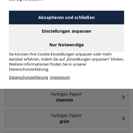
Häufig gesucht
Akzeptieren und schließen
Farbiges Papier
Einstellungen anpassen
A4
Nur Notwendige
Farbiges Papier
Sie können Ihre Cookie-Einstellungen anpassen oder mehr
160 g/m²
darüber erfahren, indem Sie auf „Einstellungen anpassen“ klicken.
Weitere Informationen finden Sie in unserer
Datenschutzerklärung.
Farbiges Papier
Datenschutzerklärung
Impressum
A4 - 80 g/m²
Farbiges Papier
chamois
Farbiges Papier
grün