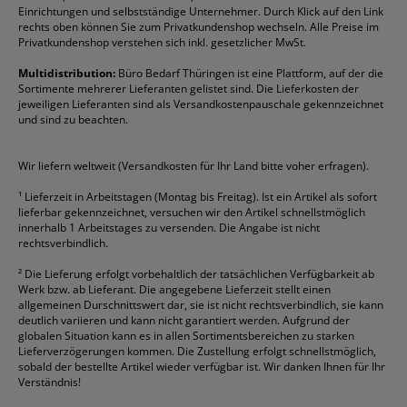
Einrichtungen und selbstständige Unternehmer. Durch Klick auf den Link
Fineliner
Esselte
Kugelschreiber
Pritt
Tintenpatronen
rechts oben können Sie zum Privatkundenshop wechseln. Alle Preise im
Folienschreiber
Faber-Castell
Mappen
Schneider
Toilettenpapier
Privatkundenshop verstehen sich inkl. gesetzlicher MwSt.
Formulare
Fellowes
Ordner
Stabilo
Toner
Multidistribution:
Büro Bedarf Thüringen ist eine Plattform, auf der die
Sortimente mehrerer Lieferanten gelistet sind. Die Lieferkosten der
Gelschreiber
Franken
Packband
Staedtler
Versandmaterial
jeweiligen Lieferanten sind als Versandkostenpauschale gekennzeichnet
Geschäftsbücher
Fripa
Permanentmarker
Tesa
Versandtaschen
und sind zu beachten.
HAN
Tipp-Ex
HP
alle Marken anzeigen
Wir liefern weltweit (Versandkosten für Ihr Land bitte voher erfragen).
¹
Lieferzeit in Arbeitstagen (Montag bis Freitag). Ist ein Artikel als sofort
lieferbar gekennzeichnet, versuchen wir den Artikel schnellstmöglich
innerhalb 1 Arbeitstages zu versenden. Die Angabe ist nicht
rechtsverbindlich.
²
Die Lieferung erfolgt vorbehaltlich der tatsächlichen Verfügbarkeit ab
Werk bzw. ab Lieferant. Die angegebene Lieferzeit stellt einen
allgemeinen Durschnittswert dar, sie ist nicht rechtsverbindlich, sie kann
deutlich variieren und kann nicht garantiert werden. Aufgrund der
globalen Situation kann es in allen Sortimentsbereichen zu starken
Lieferverzögerungen kommen. Die Zustellung erfolgt schnellstmöglich,
sobald der bestellte Artikel wieder verfügbar ist. Wir danken Ihnen für Ihr
Verständnis!