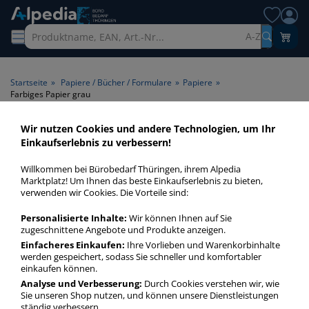
A-Z
Startseite
»
Papiere / Bücher / Formulare
»
Papiere
»
Farbiges Papier grau
Wir nutzen Cookies und andere Technologien, um Ihr
Farbiges Papier grau >
Einkaufserlebnis zu verbessern!
Farbgebung grau
Willkommen bei Bürobedarf Thüringen, ihrem Alpedia
Marktplatz! Um Ihnen das beste Einkaufserlebnis zu bieten,
Farbiges Papier grau in bester Qualität zum günstigen Preis.
verwenden wir Cookies. Die Vorteile sind:
Finden Sie schnell Farbiges Papier grau mit unserer Filter-
Personalisierte Inhalte:
Wir können Ihnen auf Sie
Funktion.
zugeschnittene Angebote und Produkte anzeigen.
Einfacheres Einkaufen:
Ihre Vorlieben und Warenkorbinhalte
werden gespeichert, sodass Sie schneller und komfortabler
Farbiges Papier grau
einkaufen können.
mehr Infos zur Kategorie
Analyse und Verbesserung:
Durch Cookies verstehen wir, wie
Sie unseren Shop nutzen, und können unsere Dienstleistungen
ständig verbessern.