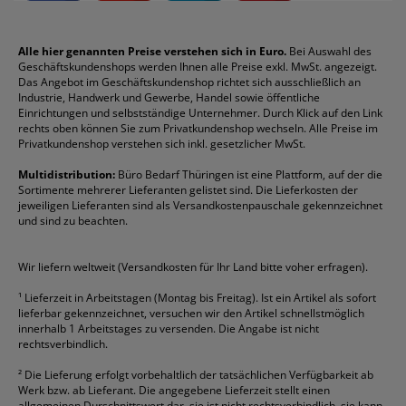
Impressum
Briefablagen
Color Copy
Klebestifte
Navigator
Stehsammler
Reklamation / Retouren
Briefumschläge
Durable
Klemmmappen
Pentel
Taschenrechner
Alle hier genannten Preise verstehen sich in Euro.
Bei Auswahl des
Geschäftskundenshops werden Ihnen alle Preise exkl. MwSt. angezeigt.
Vertrag widerrufen (Privatkunden)
Druckerpatronen
DYMO
Kopierpapier
Pelikan
Textmarker
Das Angebot im Geschäftskundenshop richtet sich ausschließlich an
Rabatte & Aktionen
Etiketten
Edding
Korrekturmittel
Pilot
Tintenroller
Industrie, Handwerk und Gewerbe, Handel sowie öffentliche
Einrichtungen und selbstständige Unternehmer. Durch Klick auf den Link
Fineliner
Esselte
Kugelschreiber
Pritt
Tintenpatronen
rechts oben können Sie zum Privatkundenshop wechseln. Alle Preise im
Folienschreiber
Faber-Castell
Mappen
Schneider
Toilettenpapier
Privatkundenshop verstehen sich inkl. gesetzlicher MwSt.
Formulare
Fellowes
Ordner
Stabilo
Toner
Multidistribution:
Büro Bedarf Thüringen ist eine Plattform, auf der die
Sortimente mehrerer Lieferanten gelistet sind. Die Lieferkosten der
Gelschreiber
Franken
Packband
Staedtler
Versandmaterial
jeweiligen Lieferanten sind als Versandkostenpauschale gekennzeichnet
Geschäftsbücher
Fripa
Permanentmarker
Tesa
Versandtaschen
und sind zu beachten.
HAN
Tipp-Ex
HP
alle Marken anzeigen
Wir liefern weltweit (Versandkosten für Ihr Land bitte voher erfragen).
¹
Lieferzeit in Arbeitstagen (Montag bis Freitag). Ist ein Artikel als sofort
lieferbar gekennzeichnet, versuchen wir den Artikel schnellstmöglich
innerhalb 1 Arbeitstages zu versenden. Die Angabe ist nicht
rechtsverbindlich.
²
Die Lieferung erfolgt vorbehaltlich der tatsächlichen Verfügbarkeit ab
Werk bzw. ab Lieferant. Die angegebene Lieferzeit stellt einen
allgemeinen Durschnittswert dar, sie ist nicht rechtsverbindlich, sie kann