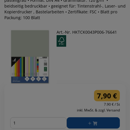
pastellgrau • Format: DIN A4 • Grammatur: 120 g/m² •
beidseitig bedruckbar • geeignet für: Tintenstrahl-, Laser- und
Kopierdrucker , Bastelarbeiten • Zertifikate: FSC • Blatt pro
Packung: 100 Blatt
Art.-Nr. HKTCK0043P006-76641
7,90 €
7.90 € / St
inkl. MwSt. & zzgl. Versand
Menge