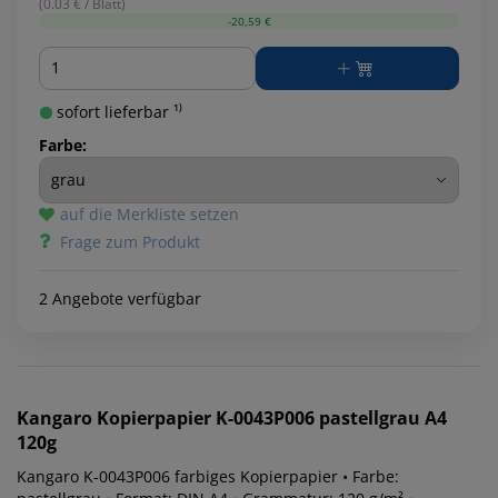
(0.03 € / Blatt)
-20,59 €
Menge
sofort lieferbar ¹⁾
Farbe:
auf die Merkliste setzen
Frage zum Produkt
2 Angebote verfügbar
Kangaro
Kopierpapier K-0043P006 pastellgrau A4
120g
Kangaro K-0043P006 farbiges Kopierpapier • Farbe: