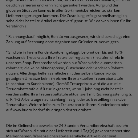
deutlich variieren und kann nicht garantiert werden. Aufgrund der
globalen Situation kann es in allen Sortimentsbereichen zu starken
Lieferverzögerungen kommen. Die Zustellung erfolgt schnellstmöglich,
sobald der bestellte Artikel wieder verfügbar ist. Wir danken Ihnen für Ihr
Verständnis!
³
Rechnungskauf möglich, Bonität vorausgesetzt, wir sind berechtigt eine
Zahlung auf Rechnung ohne Angaben von Gründen zu verweigern.
⁴
Sind Sie in Ihrem Kundenkonto eingeloggt, belohnt der bis auf 10 %
wachsende Treuerabatt Ihre Treure bei regulären Einkäufen direkt in
unserem Shop. Entsprechend werden nur Warenkörbe automatisch
rabattiert, die keine Aktionspreise, Gutscheine oder anderen Rabatte
nutzen. Allerdings helfen sämtliche mit demselben Kundenkonto
getätigten Umsätze beim Erreichen Ihrer aktuellen Treuerabattstufe
(einsehbar im Kundenkonto). Gemäß Treueprinzip wird die aktuelle
Treuerabattstufe auf 0 zurückgesetzt, wenn 1 Jahr lang nicht bestellt
werden sollte. Ihre Treuerabattstufe aktualisiert mit Rechnungsstellung (i.
d. R. 1–2 Arbeitstage nach Zahlung). Es gilt der zu Bestellbeginn aktive
Treuerabatt. Weitere Infos zum Treuerabatt in Ihrem Kundenkonto oder
auf
www.buero-bedarf-thueringen.de/treuerabatt
Die im Onlineshop beworbene 24-Stunden-Versandbereitschaft bezieht
sich auf Waren, die mit einer Lieferzeit von 1 Tag(e) gekennzeichnet sind.
Markennamen, Warenzeichen sowie sämtliche Artikelbilder sind