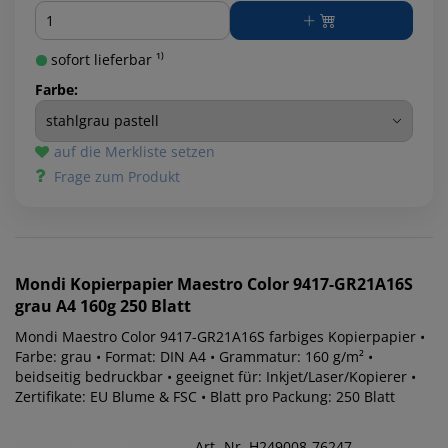
Menge
sofort lieferbar ¹⁾
Farbe:
auf die Merkliste setzen
Frage zum Produkt
Mondi
Kopierpapier Maestro Color 9417-GR21A16S
grau A4 160g 250 Blatt
Mondi Maestro Color 9417-GR21A16S farbiges Kopierpapier •
Farbe: grau • Format: DIN A4 • Grammatur: 160 g/m² •
beidseitig bedruckbar • geeignet für: Inkjet/Laser/Kopierer •
Zertifikate: EU Blume & FSC • Blatt pro Packung: 250 Blatt
Art.-Nr. H249008-76247