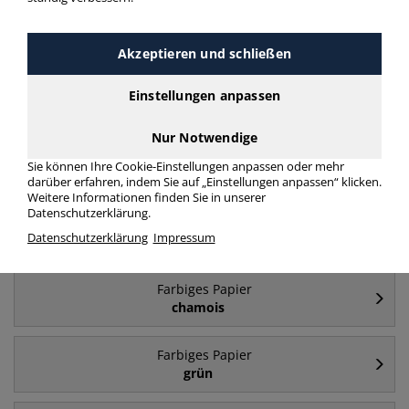
Häufig gesucht
Akzeptieren und schließen
Farbiges Papier
Einstellungen anpassen
A4
Nur Notwendige
Farbiges Papier
Sie können Ihre Cookie-Einstellungen anpassen oder mehr
160 g/m²
darüber erfahren, indem Sie auf „Einstellungen anpassen“ klicken.
Weitere Informationen finden Sie in unserer
Datenschutzerklärung.
Farbiges Papier
Datenschutzerklärung
Impressum
A4 - 80 g/m²
Farbiges Papier
chamois
Farbiges Papier
grün