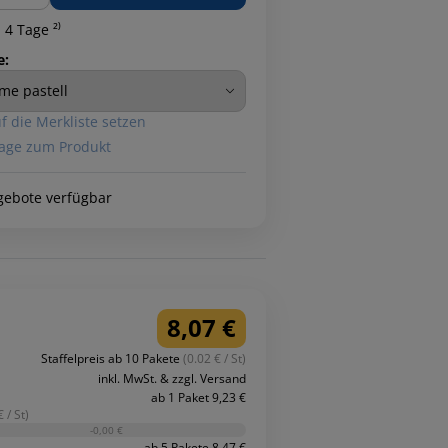
 4 Tage ²⁾
e:
f die Merkliste setzen
age zum Produkt
gebote verfügbar
8,07 €
Staffelpreis ab 10 Pakete
(0.02 € / St)
inkl. MwSt. & zzgl. Versand
ab 1 Paket 9,23 €
 / St)
-0,00 €
ab 5 Pakete 8,47 €