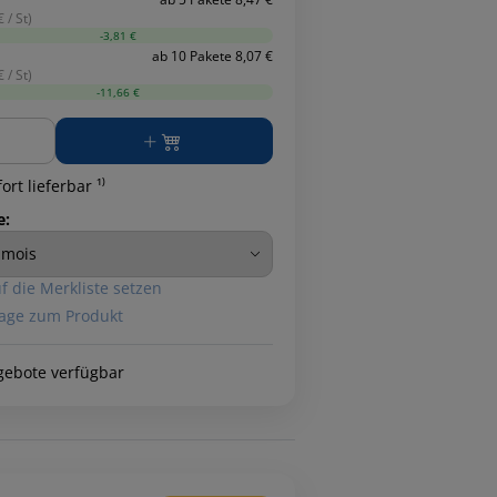
 / St)
-3,81 €
ab 10 Pakete 8,07 €
 / St)
-11,66 €
ge
ort lieferbar ¹⁾
e:
f die Merkliste setzen
age zum Produkt
gebote verfügbar