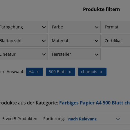
Produkte filtern
Farbgebung
Farbe
Format
Blattanzahl
Material
Zertifikat
Lineatur
Hersteller
hre Auswahl:
A4
x
500 Blatt
x
chamois
x
rodukte aus der Kategorie:
Farbiges Papier A4 500 Blatt c
 - 5 von 5 Produkten
Sortierung: