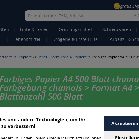
gratis Li
A-
etten
|
Tinte & Toner
|
Ordnungsmittel
|
Schreibwaren
|
l
|
Lebensmittel
|
Drogerie & Erste-Hilfe
|
Arbeits- & Sc
artseite
»
Papiere / Bücher / Formulare
»
Papiere
»
Farbiges Papier A4 500 Blatt chamo
Farbgebung chamois > Format A4 
Blattanzahl 500 Blatt
Farbiges Papier chamois A4 500 Blatt in bester Qualität zum günstigen 
Finden Sie schnell Farbiges Papier chamois A4 500 Blatt mit unserer Filt
ies und andere Technologien, um Ihr
Funktion.
Akzeptieren
 zu verbessern!
Einstellun
bedarf Thüringen, ihrem Alpedia Marktplatz! Um Ihnen