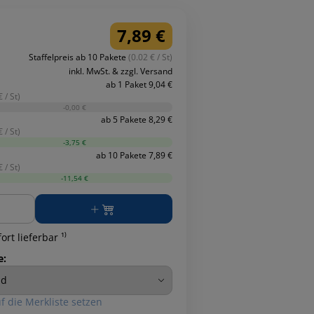
7,89 €
Staffelpreis ab 10 Pakete
(0.02 € / St)
inkl. MwSt. & zzgl. Versand
ab 1 Paket 9,04 €
 / St)
-0,00 €
ab 5 Pakete 8,29 €
 / St)
-3,75 €
ab 10 Pakete 7,89 €
 / St)
-11,54 €
ge
ort lieferbar ¹⁾
e:
f die Merkliste setzen