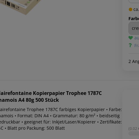
ca.
Farb
au
Fr
2 An
lairefontaine
Kopierpapier Trophee 1787C
hamois A4 80g 500 Stück
lairefontaine Trophee 1787C farbiges Kopierpapier • Farbe:
hamois • Format: DIN A4 • Grammatur: 80 g/m² • beidseitig
druckbar • geeignet für: Inkjet/Laser/Kopierer • Zertifikate:
C • Blatt pro Packung: 500 Blatt
(0.02 €