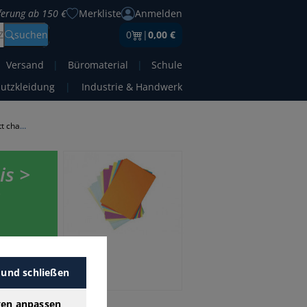
eferung ab 150 €
Merkliste
Anmelden
Z
suchen
0
|
0,00 €
Versand
|
Büromaterial
|
Schule
hutzkleidung
|
Industrie & Handwerk
Farbiges Papier A4 500 Blatt chamois
is >
>
Preis.
er-
 und schließen
gen anpassen