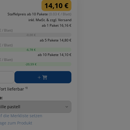
14,10 €
Staffelpreis ab 10 Pakete
(0.03 € / Blatt)
inkl. MwSt. & zzgl. Versand
ab 1 Paket 16,16 €
€ / Blatt)
-0,00 €
ab 5 Pakete 14,80 €
€ / Blatt)
-6,78 €
ab 10 Pakete 14,10 €
€ / Blatt)
-20,59 €
ge
ort lieferbar ¹⁾
e:
f die Merkliste setzen
age zum Produkt