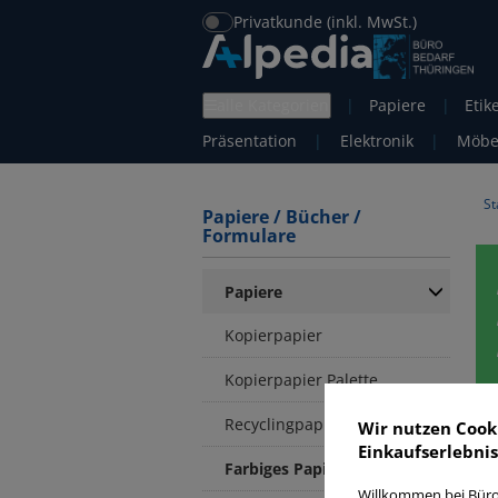
Privatkunde (inkl. MwSt.)
alle Kategorien
|
Papiere
|
Etik
Präsentation
|
Elektronik
|
Möbe
St
Papiere / Bücher /
Formulare
Papiere
Kopierpapier
Kopierpapier Palette
Recyclingpapier
Wir nutzen Cook
Einkaufserlebnis
Farbiges Papier
Willkommen bei Büro