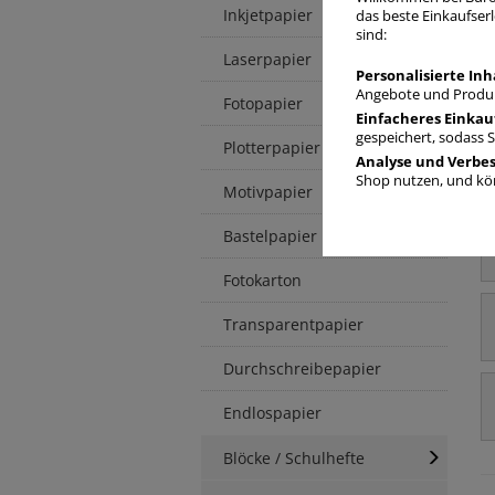
F
Inkjetpapier
das beste Einkaufserl
sind:
Laserpapier
Personalisierte Inh
Angebote und Produk
Fotopapier
Einfacheres Einkau
gespeichert, sodass 
Plotterpapier
Analyse und Verbe
Shop nutzen, und kön
Motivpapier
Bastelpapier
Fotokarton
Transparentpapier
Durchschreibepapier
Endlospapier
Blöcke / Schulhefte