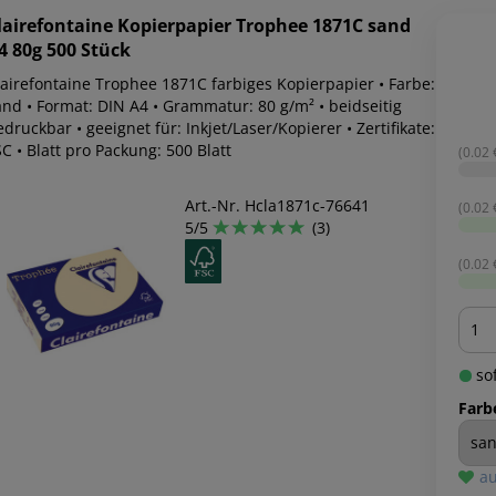
lairefontaine
Kopierpapier Trophee 1871C sand
4 80g 500 Stück
lairefontaine Trophee 1871C farbiges Kopierpapier • Farbe:
and • Format: DIN A4 • Grammatur: 80 g/m² • beidseitig
druckbar • geeignet für: Inkjet/Laser/Kopierer • Zertifikate:
C • Blatt pro Packung: 500 Blatt
(0.02 €
Art.-Nr. Hcla1871c-76641
(0.02 €
5/5
(3)
(0.02 €
Men
sof
Farb
au