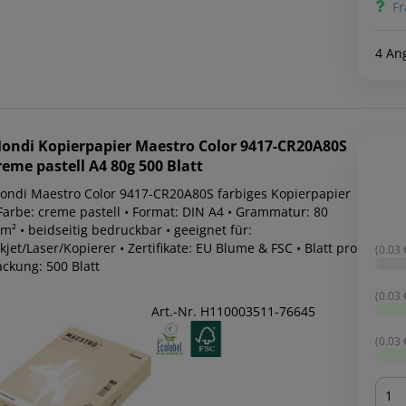
Fr
4 An
ondi
Kopierpapier Maestro Color 9417-CR20A80S
reme pastell A4 80g 500 Blatt
ondi Maestro Color 9417-CR20A80S farbiges Kopierpapier
 Farbe: creme pastell • Format: DIN A4 • Grammatur: 80
m² • beidseitig bedruckbar • geeignet für:
kjet/Laser/Kopierer • Zertifikate: EU Blume & FSC • Blatt pro
(0.03 
ackung: 500 Blatt
(0.03 
Art.-Nr. H110003511-76645
(0.03 
Men