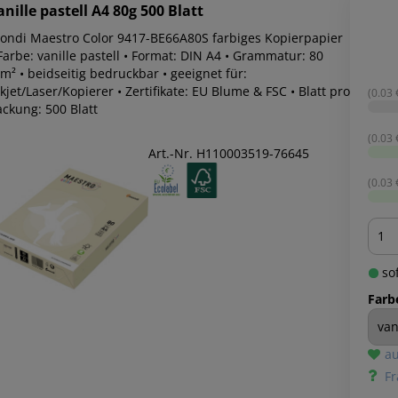
anille pastell A4 80g 500 Blatt
ondi Maestro Color 9417-BE66A80S farbiges Kopierpapier
Farbe: vanille pastell • Format: DIN A4 • Grammatur: 80
m² • beidseitig bedruckbar • geeignet für:
kjet/Laser/Kopierer • Zertifikate: EU Blume & FSC • Blatt pro
(0.03 
ackung: 500 Blatt
(0.03 
Art.-Nr. H110003519-76645
(0.03 
Men
sof
Farb
au
Fr