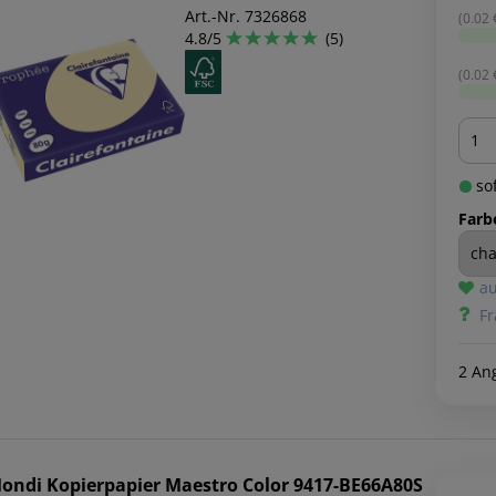
Art.-Nr. 7326868
(0.02 €
4.8/5
(5)
(0.02 €
Men
sof
Farb
au
Fr
2 An
ondi
Kopierpapier Maestro Color 9417-BE66A80S