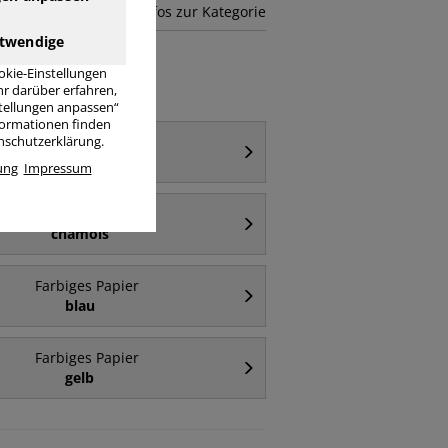
mehr Infos zur Kategorie
twendige
okie-Einstellungen
r darüber erfahren,
stellungen anpassen“
nformationen finden
Farbiges Papier
enschutzerklärung.
160 g/m²
ung
Impressum
Farbiges Papier
chamois
Farbiges Papier
blau
Farbiges Papier
gelb