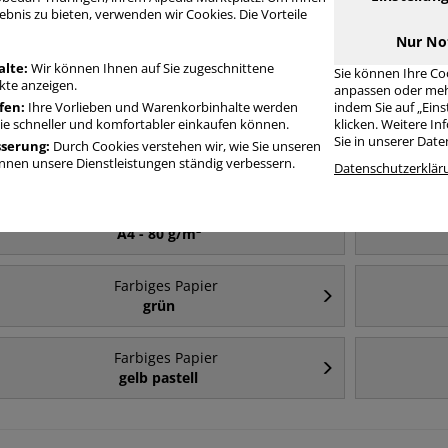
arbiges Papier A4 500 Blatt chamois
ebnis zu bieten, verwenden wir Cookies. Die Vorteile
Nur No
alte:
Wir können Ihnen auf Sie zugeschnittene
Sie können Ihre Co
Häufig gesucht
te anzeigen.
anpassen oder meh
fen:
Ihre Vorlieben und Warenkorbinhalte werden
indem Sie auf „Ein
Sie schneller und komfortabler einkaufen können.
klicken. Weitere I
Farbiges Papier
Sie in unserer Dat
sserung:
Durch Cookies verstehen wir, wie Sie unseren
A4
nen unsere Dienstleistungen ständig verbessern.
Datenschutzerklär
Farbiges Papier
A4 - 80 g/m²
Farbiges Papier
grün
Farbiges Papier
gelb pastell