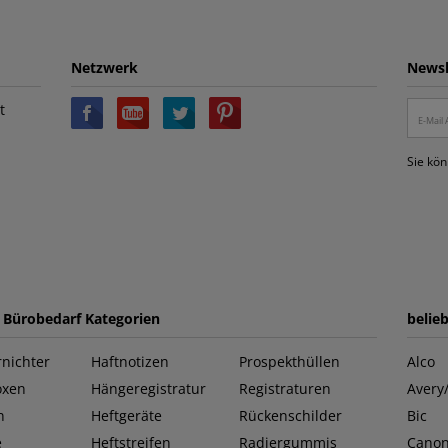
Netzwerk
Newsl
t
Sie kön
e Bürobedarf Kategorien
belie
nichter
Haftnotizen
Prospekthüllen
Alco
oxen
Hängeregistratur
Registraturen
Avery
n
Heftgeräte
Rückenschilder
Bic
e
Heftstreifen
Radiergummis
Cano