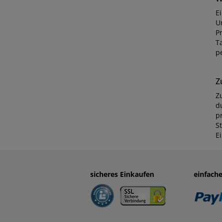
E
U
Pr
T
pe
Z
Z
du
p
S
E
sicheres Einkaufen
einfach