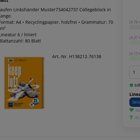
fen Linkshänder Muster734042737 Collegeblock in
range.
Format: A4 • Recyclingpapier, holzfrei • Grammatur: 70
(4.78 €
/m²
Lineatur 6 / liniert
(4.37 €
Blattanzahl: 80 Blatt
(4.15 €
Art.-Nr. H138212-76138
Men
sof
Line
lini
au
Fr