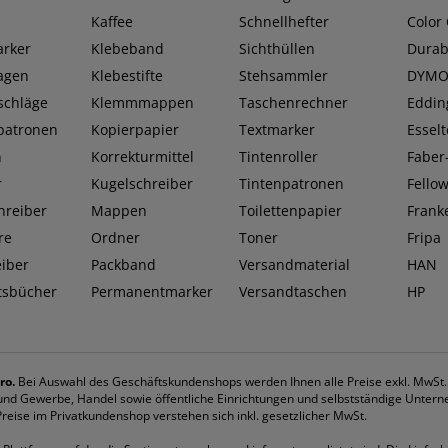
Kaffee
Schnellhefter
Color
rker
Klebeband
Sichthüllen
Durab
lagen
Klebestifte
Stehsammler
DYM
schläge
Klemmmappen
Taschenrechner
Eddin
patronen
Kopierpapier
Textmarker
Esselt
n
Korrekturmittel
Tintenroller
Faber-
r
Kugelschreiber
Tintenpatronen
Fello
hreiber
Mappen
Toilettenpapier
Frank
re
Ordner
Toner
Fripa
eiber
Packband
Versandmaterial
HAN
tsbücher
Permanentmarker
Versandtaschen
HP
ro.
Bei Auswahl des Geschäftskundenshops werden Ihnen alle Preise exkl. MwSt
k und Gewerbe, Handel sowie öffentliche Einrichtungen und selbstständige Untern
eise im Privatkundenshop verstehen sich inkl. gesetzlicher MwSt.