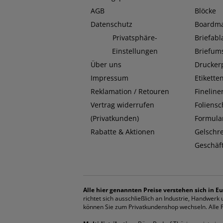
AGB
Blöcke
Datenschutz
Boardma
Privatsphäre-
Briefab
Einstellungen
Briefum
Über uns
Drucker
Impressum
Etikette
Reklamation / Retouren
Fineline
Vertrag widerrufen
Foliensc
(Privatkunden)
Formula
Rabatte & Aktionen
Gelschr
Geschäf
Alle hier genannten Preise verstehen sich in Eu
richtet sich ausschließlich an Industrie, Handwer
können Sie zum Privatkundenshop wechseln. Alle Pr