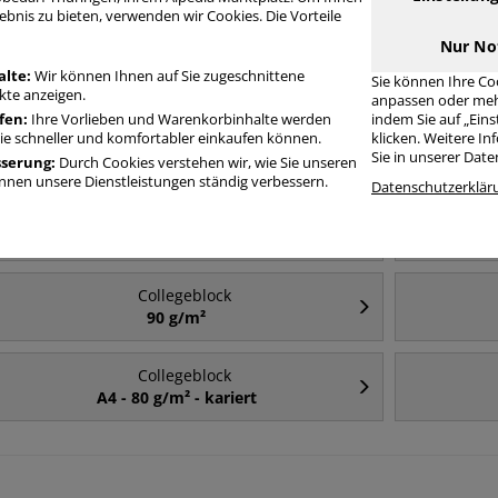
ebnis zu bieten, verwenden wir Cookies. Die Vorteile
Nur No
Häufig gesucht
alte:
Wir können Ihnen auf Sie zugeschnittene
Sie können Ihre Co
te anzeigen.
anpassen oder meh
fen:
Ihre Vorlieben und Warenkorbinhalte werden
indem Sie auf „Ein
Collegeblock
Sie schneller und komfortabler einkaufen können.
klicken. Weitere I
A4
Sie in unserer Dat
sserung:
Durch Cookies verstehen wir, wie Sie unseren
nen unsere Dienstleistungen ständig verbessern.
Datenschutzerklär
Collegeblock
A5
Collegeblock
90 g/m²
Collegeblock
A4 - 80 g/m² - kariert