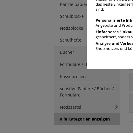
Kanzleipapier
das beste Einkaufserl
sind:
Schulblöcke
Personalisierte Inh
Angebote und Produk
Notizblöcke
Einfacheres Einkau
gespeichert, sodass 
Schulhefte
Analyse und Verbe
Shop nutzen, und kön
Bücher
Formulare / Berichte
Kassenrollen
sonstige Papiere / Bücher /
Formulare
Notizzettel
alle Kategorien anzeigen