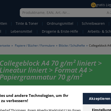
gratis Li
A-
etten
|
Tinte & Toner
|
Ordnungsmittel
|
Schreibwaren
|
l
|
Lebensmittel
|
Drogerie & Erste-Hilfe
|
Arbeits- & Sc
artseite
»
Papiere / Bücher / Formulare
»
Blöcke / Schulhefte
»
Collegeblock A4 
Collegeblock A4 70 g/m² liniert >
Lineatur liniert > Format A4 >
Papiergrammatur 70 g/m²
Collegeblock A4 70 gm² liniert in bester Qualität zum günstigen Preis. F
schnell Collegeblock A4 70 gm² liniert mit unserer Filter-Funktion.
ies und andere Technologien, um Ihr
Akzeptieren
 zu verbessern!
ollegeblock A4 70 g/m² liniert
Einstellun
bedarf Thüringen, ihrem Alpedia Marktplatz! Um Ihnen