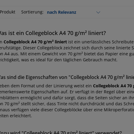
 Produkt
Sortierung:
as ist ein Collegeblock A4 70 g/m² liniert?
in
Collegeblock A4 70 g/m² liniert
ist ein unerlässliches Schreibute
rufstätige. Dieser Collegeblock zeichnet sich durch seine linierte
on A4 aus. Mit einem Gewicht von 70 g/m² bietet das Papier eine g
eichtigkeit, was es ideal für den täglichen Gebrauch macht.
as sind die Eigenschaften von "Collegeblock A4 70 g/m² lini
eben dem Format und der Linierung weist ein
Collegeblock A4 70 g
emerkenswerte Eigenschaften auf. Er verfügt in der Regel über ein
mblättern ermöglicht und dafür sorgt, dass die Seiten sicher an ihr
on 70 g/m² stellt sicher, dass Tinte nicht durchdrückt und das Sc
inaus verfügen viele dieser Collegeblöcke über eine Mikroperforat
iten erleichtert.
ozu wird "Collegeblock A4 70 g/m² liniert" verwendet?