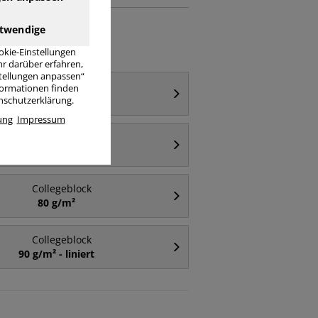
twendige
okie-Einstellungen
r darüber erfahren,
stellungen anpassen“
Collegeblock
nformationen finden
liniert
enschutzerklärung.
ung
Impressum
Collegeblock
A4 - liniert
Collegeblock
80 g/m²
Collegeblock
90 g/m² - liniert