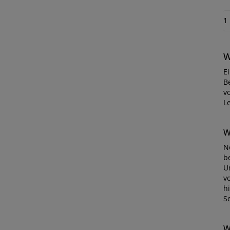
1
W
E
Be
v
L
W
N
b
U
v
h
Se
W