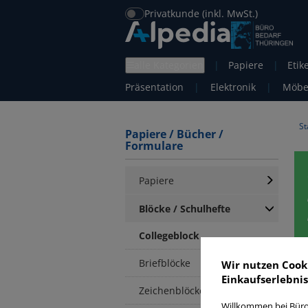
Privatkunde (inkl. MwSt.)
alle Kategorien
|
Papiere
|
Etik
Präsentation
|
Elektronik
|
Möbe
St
Papiere / Bücher /
Formulare
Papiere
Blöcke / Schulhefte
Collegeblock
Briefblöcke
Wir nutzen Cook
Einkaufserlebnis
Zeichenblöcke
C
Willkommen bei Büro