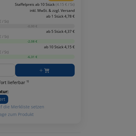
Staffelpreis ab 10 Stück
(4.15 € / St)
inkl. MwSt. & zzgl. Versand
ab 1 Stück 4,78 €
 / St)
-0,00 €
ab 5 Stück 4,37 €
 / St)
-2,08 €
ab 10 Stück 4,15 €
 / St)
-6,31 €
ge
ort lieferbar ¹⁾
atur:
ert
f die Merkliste setzen
age zum Produkt