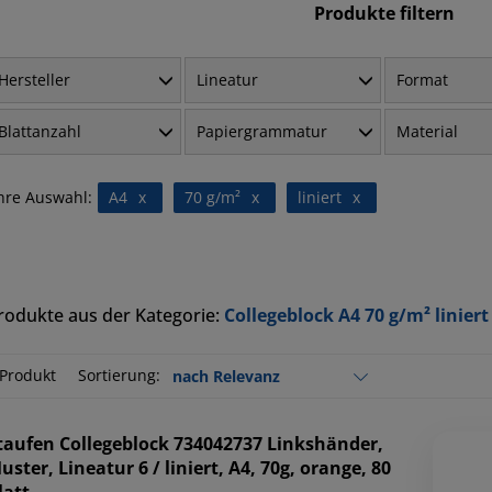
Produkte filtern
Hersteller
Lineatur
Format
Blattanzahl
Papiergrammatur
Material
hre Auswahl:
A4
x
70 g/m²
x
liniert
x
rodukte aus der Kategorie:
Collegeblock A4 70 g/m² liniert
 Produkt
Sortierung:
taufen
Collegeblock 734042737 Linkshänder,
uster, Lineatur 6 / liniert, A4, 70g, orange, 80
latt