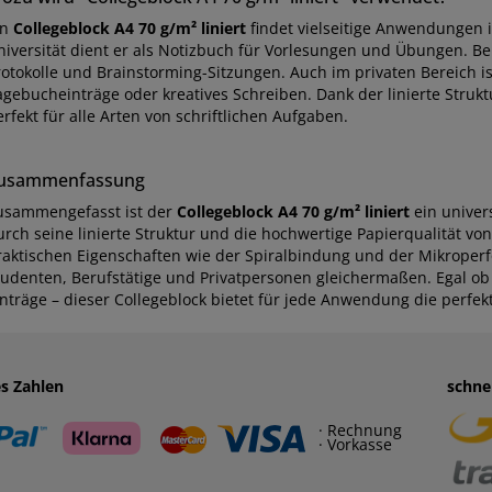
in
Collegeblock A4 70 g/m² liniert
findet vielseitige Anwendungen i
niversität dient er als Notizbuch für Vorlesungen und Übungen. Be
otokolle und Brainstorming-Sitzungen. Auch im privaten Bereich ist 
agebucheinträge oder kreatives Schreiben. Dank der linierte Struktu
rfekt für alle Arten von schriftlichen Aufgaben.
usammenfassung
usammengefasst ist der
Collegeblock A4 70 g/m² liniert
ein univers
rch seine linierte Struktur und die hochwertige Papierqualität von
raktischen Eigenschaften wie der Spiralbindung und der Mikroperfor
tudenten, Berufstätige und Privatpersonen gleichermaßen. Egal ob f
inträge – dieser Collegeblock bietet für jede Anwendung die perfek
es Zahlen
schne
· Rechnung
· Vorkasse