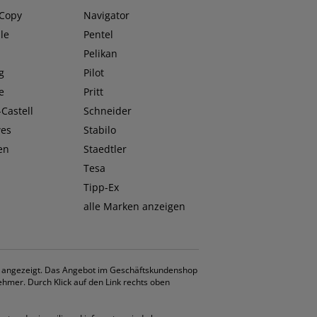
 Copy
Navigator
le
Pentel
O
Pelikan
g
Pilot
e
Pritt
Castell
Schneider
wes
Stabilo
en
Staedtler
Tesa
Tipp-Ex
alle Marken anzeigen
. angezeigt. Das Angebot im Geschäftskundenshop
ehmer. Durch Klick auf den Link rechts oben