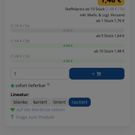
Staffelpreis ab 10 Stück
(1.48 € / St)
inkl. MwSt. & zzgl. Versand
ab 1 Stück 1,76 €
(1.76 € / St)
-0,00 €
ab 5 Stück 1,64 €
(1.64 € / St)
-0,60 €
ab 10 Stück 1,48 €
(1.48 € / St)
-2,86 €
Menge
sofort lieferbar ¹⁾
Lineatur:
blanko
kariert
liniert
rautiert
auf die Merkliste setzen
Frage zum Produkt