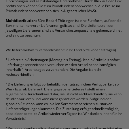
Einrichtungen und selbstständige Unternehmer. Durch Klick auf den Link
Fineliner
Esselte
Kugelschreiber
Pritt
Tintenpatronen
rechts oben können Sie zum Privatkundenshop wechseln. Alle Preise im
Folienschreiber
Faber-Castell
Mappen
Schneider
Toilettenpapier
Privatkundenshop verstehen sich inkl. gesetzlicher MwSt.
Formulare
Fellowes
Ordner
Stabilo
Toner
Multidistribution:
Büro Bedarf Thüringen ist eine Plattform, auf der die
Sortimente mehrerer Lieferanten gelistet sind. Die Lieferkosten der
Gelschreiber
Franken
Packband
Staedtler
Versandmaterial
jeweiligen Lieferanten sind als Versandkostenpauschale gekennzeichnet
Geschäftsbücher
Fripa
Permanentmarker
Tesa
Versandtaschen
und sind zu beachten.
HAN
Tipp-Ex
HP
alle Marken anzeigen
Wir liefern weltweit (Versandkosten für Ihr Land bitte voher erfragen).
¹
Lieferzeit in Arbeitstagen (Montag bis Freitag). Ist ein Artikel als sofort
lieferbar gekennzeichnet, versuchen wir den Artikel schnellstmöglich
innerhalb 1 Arbeitstages zu versenden. Die Angabe ist nicht
rechtsverbindlich.
²
Die Lieferung erfolgt vorbehaltlich der tatsächlichen Verfügbarkeit ab
Werk bzw. ab Lieferant. Die angegebene Lieferzeit stellt einen
allgemeinen Durschnittswert dar, sie ist nicht rechtsverbindlich, sie kann
deutlich variieren und kann nicht garantiert werden. Aufgrund der
globalen Situation kann es in allen Sortimentsbereichen zu starken
Lieferverzögerungen kommen. Die Zustellung erfolgt schnellstmöglich,
sobald der bestellte Artikel wieder verfügbar ist. Wir danken Ihnen für Ihr
Verständnis!
³
Rechnungskauf möglich, Bonität vorausgesetzt, wir sind berechtigt eine