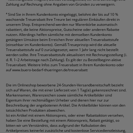
Zahlung auf Rechnung ohne Angaben von Gründen zu verweigern.
⁴
Sind Sie in Ihrem Kundenkonto eingeloggt, belohnt der bis auf 10 %
wachsende Treuerabatt Ihre Treure bei regulären Einkäufen direkt in
unserem Shop. Entsprechend werden nur Warenkörbe automatisch
rabattiert, die keine Aktionspreise, Gutscheine oder anderen Rabatte
nutzen. Allerdings helfen sämtliche mit demselben Kundenkonto
getätigten Umsätze beim Erreichen Ihrer aktuellen Treuerabattstufe
(einsehbar im Kundenkonto). Gemäß Treueprinzip wird die aktuelle
Treuerabattstufe auf 0 zurückgesetzt, wenn 1 Jahr lang nicht bestellt
werden sollte. Ihre Treuerabattstufe aktualisiert mit Rechnungsstellung (i.
d. R. 1–2 Arbeitstage nach Zahlung). Es gilt der zu Bestellbeginn aktive
Treuerabatt. Weitere Infos zum Treuerabatt in Ihrem Kundenkonto oder
auf
www.buero-bedarf-thueringen.de/treuerabatt
Die im Onlineshop beworbene 24-Stunden-Versandbereitschaft bezieht
sich auf Waren, die mit einer Lieferzeit von 1 Tag(e) gekennzeichnet sind.
Markennamen, Warenzeichen sowie sämtliche Artikelbilder sind
Eigentum ihrer rechtmäßigen Urheber und dienen hier nur zur
Beschreibung der angebotenen Artikel. Die Artikelbilder können von den
tatsächlichen Produkten abweichen.
Ist ein Artikel mit einem Aktionspreis, oder einer Rabattaktion versehen,
haben Sie eine Bestellung mit einem Aktionspreis, Rabatt getätigt, so
bitten wir um Verständnis, dass aufgrund der Kalkulation des
Artikelpreises keinerlei zusätzliche und kostenlose Servicedienstleistung,