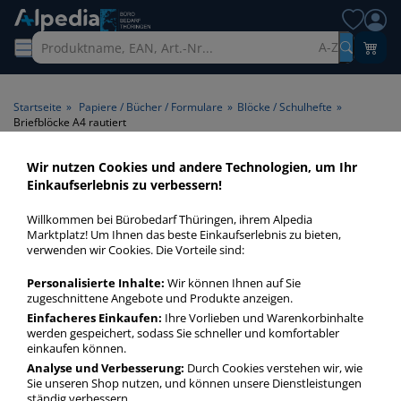
A-Z
Startseite
»
Papiere / Bücher / Formulare
»
Blöcke / Schulhefte
»
Briefblöcke A4 rautiert
Wir nutzen Cookies und andere Technologien, um Ihr
Briefblöcke A4 rautiert >
Einkaufserlebnis zu verbessern!
Lineatur rautiert > Format A4
Willkommen bei Bürobedarf Thüringen, ihrem Alpedia
Marktplatz! Um Ihnen das beste Einkaufserlebnis zu bieten,
Briefblöcke A4 rautiert in bester Qualität zum günstigen
verwenden wir Cookies. Die Vorteile sind:
Preis. Finden Sie schnell Briefblöcke A4 rautiert mit unserer
Personalisierte Inhalte:
Wir können Ihnen auf Sie
Filter-Funktion.
zugeschnittene Angebote und Produkte anzeigen.
Einfacheres Einkaufen:
Ihre Vorlieben und Warenkorbinhalte
werden gespeichert, sodass Sie schneller und komfortabler
Briefblöcke A4 rautiert
einkaufen können.
mehr Infos zur Kategorie
Analyse und Verbesserung:
Durch Cookies verstehen wir, wie
Sie unseren Shop nutzen, und können unsere Dienstleistungen
ständig verbessern.