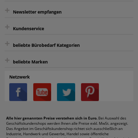
+
gratis Lieferung ab 150 € Warenwert
Newsletter empfangen
Kauf auf Rechnung³
+
Keine unerwünschte Werbung
Kundenservice
sicher Shoppen durch SSL
+
Bewertungs-Community
Sie können sich zu jeder Zeit abmelden.
Kontakt
beliebte Bürobedarf Kategorien
intelligentes Kundenkonto
Bürobedarf-Ratgeber
+
FAQ
Aktenvernichter
Haftnotizen
Prospekthüllen
beliebte Marken
Auftragspauschale
Archivboxen
Hängeregistratur
Registraturen
AGB
Batterien
Alco
Heftgeräte
Landré
Rückenschilder
Netzwerk
Datenschutz
Bleistifte
Avery/Zweckform
Heftstreifen
Leitz
Radiergummis
Privatsphäre-Einstellungen
Blöcke
Bic
Kaffee
Läufer
Schnellhefter
Über uns
Boardmarker
Canon
Klebeband
Melitta
Sichthüllen
Impressum
Briefablagen
Color Copy
Klebestifte
Navigator
Stehsammler
Reklamation / Retouren
Briefumschläge
Durable
Klemmmappen
Pentel
Taschenrechner
Alle hier genannten Preise verstehen sich in Euro.
Bei Auswahl des
Geschäftskundenshops werden Ihnen alle Preise exkl. MwSt. angezeigt.
Vertrag widerrufen (Privatkunden)
Druckerpatronen
DYMO
Kopierpapier
Pelikan
Textmarker
Das Angebot im Geschäftskundenshop richtet sich ausschließlich an
Rabatte & Aktionen
Etiketten
Edding
Korrekturmittel
Pilot
Tintenroller
Industrie, Handwerk und Gewerbe, Handel sowie öffentliche