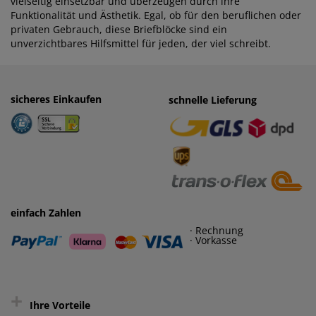
vielseitig einsetzbar und überzeugen durch ihre
Funktionalität und Ästhetik. Egal, ob für den beruflichen oder
privaten Gebrauch, diese Briefblöcke sind ein
unverzichtbares Hilfsmittel für jeden, der viel schreibt.
sicheres Einkaufen
einfaches Zahlen
schnelle Lieferung
· Rechnung
· Vorkasse
einfach Zahlen
· Rechnung
· Vorkasse
+
Ihre Vorteile