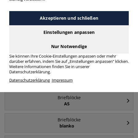
Häufig gesucht
Akzeptieren und schließen
Briefblöcke
Einstellungen anpassen
A4 - kariert
Nur Notwendige
Briefblöcke
Sie können Ihre Cookie-Einstellungen anpassen oder mehr
A4
darüber erfahren, indem Sie auf „Einstellungen anpassen“ klicken.
Weitere Informationen finden Sie in unserer
Datenschutzerklärung.
Briefblöcke
Datenschutzerklärung
Impressum
kariert
Briefblöcke
A5
Briefblöcke
blanko