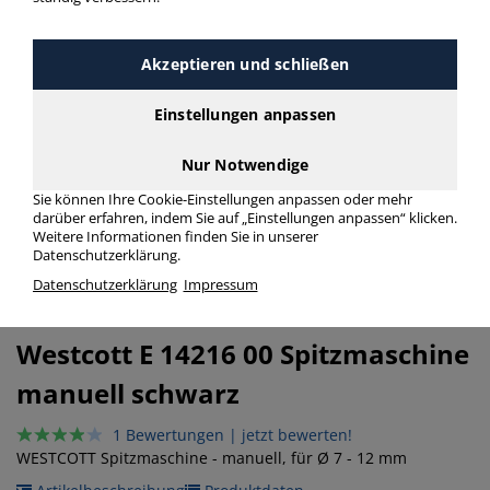
Akzeptieren und schließen
Einstellungen anpassen
Nur Notwendige
Sie können Ihre Cookie-Einstellungen anpassen oder mehr
darüber erfahren, indem Sie auf „Einstellungen anpassen“ klicken.
vergrößern
Herstellerinformationen
Weitere Informationen finden Sie in unserer
Datenschutzerklärung.
weiterempfehlen
Datenschutzerklärung
Impressum
Artikel-Nr.: H379185023-76247
Westcott
E 14216 00 Spitzmaschine
manuell schwarz
1 Bewertungen
|
jetzt bewerten!
WESTCOTT Spitzmaschine - manuell, für Ø 7 - 12 mm