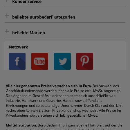
Kundenservice
sicher Shoppen durch SSL
+
Bewertungs-Community
Sie können sich zu jeder Zeit abmelden.
Kontakt
beliebte Bürobedarf Kategorien
intelligentes Kundenkonto
Bürobedarf-Ratgeber
+
FAQ
Aktenvernichter
Haftnotizen
Prospekthüllen
beliebte Marken
Auftragspauschale
Archivboxen
Hängeregistratur
Registraturen
AGB
Batterien
Alco
Heftgeräte
Landré
Rückenschilder
Netzwerk
Datenschutz
Bleistifte
Avery/Zweckform
Heftstreifen
Leitz
Radiergummis
Privatsphäre-Einstellungen
Blöcke
Bic
Kaffee
Läufer
Schnellhefter
Über uns
Boardmarker
Canon
Klebeband
Melitta
Sichthüllen
Impressum
Briefablagen
Color Copy
Klebestifte
Navigator
Stehsammler
Reklamation / Retouren
Briefumschläge
Durable
Klemmmappen
Pentel
Taschenrechner
Alle hier genannten Preise verstehen sich in Euro.
Bei Auswahl des
Geschäftskundenshops werden Ihnen alle Preise exkl. MwSt. angezeigt.
Vertrag widerrufen (Privatkunden)
Druckerpatronen
DYMO
Kopierpapier
Pelikan
Textmarker
Das Angebot im Geschäftskundenshop richtet sich ausschließlich an
Rabatte & Aktionen
Etiketten
Edding
Korrekturmittel
Pilot
Tintenroller
Industrie, Handwerk und Gewerbe, Handel sowie öffentliche
Einrichtungen und selbstständige Unternehmer. Durch Klick auf den Link
Fineliner
Esselte
Kugelschreiber
Pritt
Tintenpatronen
rechts oben können Sie zum Privatkundenshop wechseln. Alle Preise im
Folienschreiber
Faber-Castell
Mappen
Schneider
Toilettenpapier
Privatkundenshop verstehen sich inkl. gesetzlicher MwSt.
Formulare
Fellowes
Ordner
Stabilo
Toner
Multidistribution:
Büro Bedarf Thüringen ist eine Plattform, auf der die