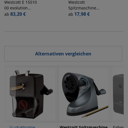
Westcott
E 15510
Westcott
00 evolution
Spitzmaschine
Spitzmaschine
83,20 €
IPont ClassicAct
17,98 €
ab
ab
iPoint schw/silber
grau/schwarz
Alternativen vergleichen
Produktname
Westcott Spitzmaschine
Faber-C