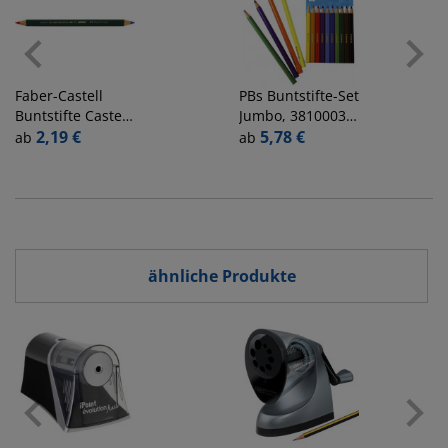
Faber-Castell
PBs
Buntstifte-Set
Buntstifte Castell
Jumbo, 3810003-
Color 873,
2,19 €
99, farbig
5,78 €
ab
ab
117500, rot/blau,
sortiert, dreikant,
sechskant
Packung
ähnliche Produkte