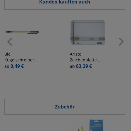
Kunden kauften auch
Bic
Aristo
Kugelschreiber
Zeichenplatte
ECOlutions
0,49 €
Geo Board weiß
83,29 €
ab
ab
8806871,
Kunststoff A3
schwarz, 0,4mm,
7033
Einweg
Zubehör