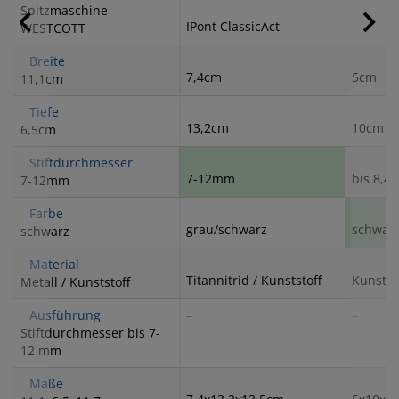
Spitzmaschine
IPont ClassicAct
WESTCOTT
Breite
7,4cm
5cm
11,1cm
Tiefe
13,2cm
10cm
6,5cm
Stiftdurchmesser
7-12mm
bis 8,
7-12mm
Farbe
grau/schwarz
schwar
schwarz
Material
Titannitrid / Kunststoff
Kunstst
Metall / Kunststoff
Ausführung
–
–
Stiftdurchmesser bis 7-
12 mm
Maße