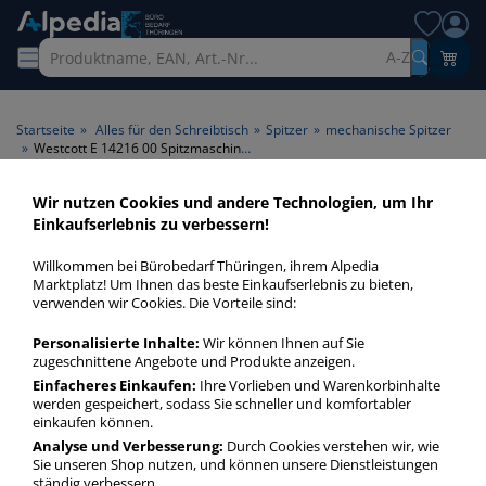
A-Z
Startseite
»
Alles für den Schreibtisch
»
Spitzer
»
mechanische Spitzer
»
Westcott E 14216 00 Spitzmaschine manuell schwarz
Wir nutzen Cookies und andere Technologien, um Ihr
Einkaufserlebnis zu verbessern!
Willkommen bei Bürobedarf Thüringen, ihrem Alpedia
Marktplatz! Um Ihnen das beste Einkaufserlebnis zu bieten,
verwenden wir Cookies. Die Vorteile sind:
Personalisierte Inhalte:
Wir können Ihnen auf Sie
zugeschnittene Angebote und Produkte anzeigen.
Einfacheres Einkaufen:
Ihre Vorlieben und Warenkorbinhalte
werden gespeichert, sodass Sie schneller und komfortabler
einkaufen können.
Analyse und Verbesserung:
Durch Cookies verstehen wir, wie
Sie unseren Shop nutzen, und können unsere Dienstleistungen
ständig verbessern.