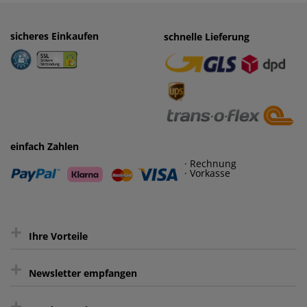
sicheres Einkaufen
einfaches Zahlen
schnelle Lieferung
· Rechnung
· Vorkasse
einfach Zahlen
· Rechnung
· Vorkasse
+
Ihre Vorteile
+
gratis Lieferung ab 150 € Warenwert
Newsletter empfangen
Kauf auf Rechnung³
+
Keine unerwünschte Werbung