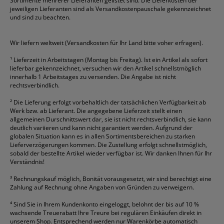
Sortimente mehrerer Lieferanten gelistet sind. Die Lieferkosten der
Gelschreiber
Franken
Packband
Staedtler
Versandmaterial
jeweiligen Lieferanten sind als Versandkostenpauschale gekennzeichnet
Geschäftsbücher
Fripa
Permanentmarker
Tesa
Versandtaschen
und sind zu beachten.
HAN
Tipp-Ex
HP
alle Marken anzeigen
Wir liefern weltweit (Versandkosten für Ihr Land bitte voher erfragen).
¹
Lieferzeit in Arbeitstagen (Montag bis Freitag). Ist ein Artikel als sofort
lieferbar gekennzeichnet, versuchen wir den Artikel schnellstmöglich
innerhalb 1 Arbeitstages zu versenden. Die Angabe ist nicht
rechtsverbindlich.
²
Die Lieferung erfolgt vorbehaltlich der tatsächlichen Verfügbarkeit ab
Werk bzw. ab Lieferant. Die angegebene Lieferzeit stellt einen
allgemeinen Durschnittswert dar, sie ist nicht rechtsverbindlich, sie kann
deutlich variieren und kann nicht garantiert werden. Aufgrund der
globalen Situation kann es in allen Sortimentsbereichen zu starken
Lieferverzögerungen kommen. Die Zustellung erfolgt schnellstmöglich,
sobald der bestellte Artikel wieder verfügbar ist. Wir danken Ihnen für Ihr
Verständnis!
³
Rechnungskauf möglich, Bonität vorausgesetzt, wir sind berechtigt eine
Zahlung auf Rechnung ohne Angaben von Gründen zu verweigern.
⁴
Sind Sie in Ihrem Kundenkonto eingeloggt, belohnt der bis auf 10 %
wachsende Treuerabatt Ihre Treure bei regulären Einkäufen direkt in
unserem Shop. Entsprechend werden nur Warenkörbe automatisch