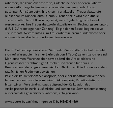
rabattiert, die keine Aktionspreise, Gutscheine oder anderen Rabatte
nutzen. Allerdings helfen sämtliche mit demselben Kundenkonto
getätigten Umsätze beim Erreichen Ihrer aktuellen Treuerabattstufe
(einsehbar im Kundenkonto). Gemäß Treueprinzip wird die aktuelle
Treuerabattstufe auf 0 zurückgesetzt, wenn 1 Jahr lang nicht bestellt
werden sollte. Ihre Treuerabattstufe aktualisiert mit Rechnungsstellung (i.
d. R. 1–2 Arbeitstage nach Zahlung). Es gilt der zu Bestellbeginn aktive
Treuerabatt. Weitere Infos zum Treuerabatt in Ihrem Kundenkonto oder
auf
www.buero-bedarf-thueringen.de/treuerabatt
Die im Onlineshop beworbene 24-Stunden-Versandbereitschaft bezieht
sich auf Waren, die mit einer Lieferzeit von 1 Tag(e) gekennzeichnet sind.
Markennamen, Warenzeichen sowie sämtliche Artikelbilder sind
Eigentum ihrer rechtmäßigen Urheber und dienen hier nur zur
Beschreibung der angebotenen Artikel. Die Artikelbilder können von den
tatsächlichen Produkten abweichen.
Ist ein Artikel mit einem Aktionspreis, oder einer Rabattaktion versehen,
haben Sie eine Bestellung mit einem Aktionspreis, Rabatt getätigt, so
bitten wir um Verständnis, dass aufgrund der Kalkulation des
Artikelpreises keinerlei zusätzliche und kostenlose Servicedienstleistung,
außerhalb des gesetzlichen Rahmens, erfolgen kann.
www.buero-bedarf-thueringen.de
© by HEAD GmbH