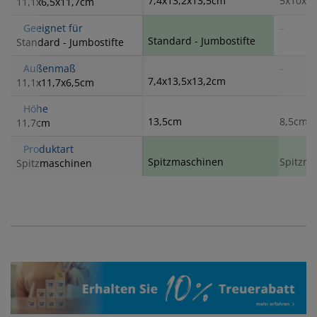
7,4x13,2x13,5cm
5x10x8
11,1x6,5x11,7cm
Geeignet für
–
Standard - Jumbostifte
Standard - Jumbostifte
Außenmaß
–
7,4x13,5x13,2cm
11,1x11,7x6,5cm
Höhe
13,5cm
8,5cm
11,7cm
Produktart
Spitzmaschinen
Spitzm
Spitzmaschinen