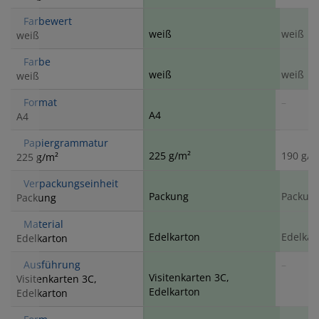
Farbewert
weiß
weiß
weiß
Farbe
weiß
weiß
weiß
Format
–
A4
A4
Papiergrammatur
225 g/m²
190 g/m
225 g/m²
Verpackungseinheit
Packung
Packun
Packung
Material
Edelkarton
Edelkar
Edelkarton
Ausführung
–
Visitenkarten 3C,
Visitenkarten 3C,
Edelkarton
Edelkarton