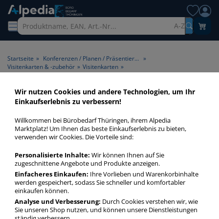
A-Z
Startseite
»
Konferenzen / Planen / Präsentieren
»
Visitenkarten & -zubehör
»
Visitenkarten
»
Sigel LP796 3- Visitenkarten weiß 85 x 55 mm 225g glatte Kanten
Wir nutzen Cookies und andere Technologien, um Ihr
Einkaufserlebnis zu verbessern!
Willkommen bei Bürobedarf Thüringen, ihrem Alpedia
Marktplatz! Um Ihnen das beste Einkaufserlebnis zu bieten,
verwenden wir Cookies. Die Vorteile sind:
Personalisierte Inhalte:
Wir können Ihnen auf Sie
zugeschnittene Angebote und Produkte anzeigen.
Einfacheres Einkaufen:
Ihre Vorlieben und Warenkorbinhalte
werden gespeichert, sodass Sie schneller und komfortabler
einkaufen können.
Analyse und Verbesserung:
Durch Cookies verstehen wir, wie
Sie unseren Shop nutzen, und können unsere Dienstleistungen
ständig verbessern.