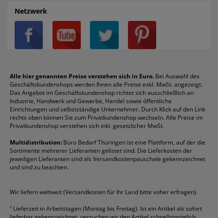
AGB
Batterien
Alco
Heftgeräte
Landré
Rückenschilder
Netzwerk
Datenschutz
Bleistifte
Avery/Zweckform
Heftstreifen
Leitz
Radiergummis
Privatsphäre-Einstellungen
Blöcke
Bic
Kaffee
Läufer
Schnellhefter
Über uns
Boardmarker
Canon
Klebeband
Melitta
Sichthüllen
Impressum
Briefablagen
Color Copy
Klebestifte
Navigator
Stehsammler
Reklamation / Retouren
Briefumschläge
Durable
Klemmmappen
Pentel
Taschenrechner
Alle hier genannten Preise verstehen sich in Euro.
Bei Auswahl des
Geschäftskundenshops werden Ihnen alle Preise exkl. MwSt. angezeigt.
Vertrag widerrufen (Privatkunden)
Druckerpatronen
DYMO
Kopierpapier
Pelikan
Textmarker
Das Angebot im Geschäftskundenshop richtet sich ausschließlich an
Rabatte & Aktionen
Etiketten
Edding
Korrekturmittel
Pilot
Tintenroller
Industrie, Handwerk und Gewerbe, Handel sowie öffentliche
Einrichtungen und selbstständige Unternehmer. Durch Klick auf den Link
Fineliner
Esselte
Kugelschreiber
Pritt
Tintenpatronen
rechts oben können Sie zum Privatkundenshop wechseln. Alle Preise im
Folienschreiber
Faber-Castell
Mappen
Schneider
Toilettenpapier
Privatkundenshop verstehen sich inkl. gesetzlicher MwSt.
Formulare
Fellowes
Ordner
Stabilo
Toner
Multidistribution:
Büro Bedarf Thüringen ist eine Plattform, auf der die
Sortimente mehrerer Lieferanten gelistet sind. Die Lieferkosten der
Gelschreiber
Franken
Packband
Staedtler
Versandmaterial
jeweiligen Lieferanten sind als Versandkostenpauschale gekennzeichnet
Geschäftsbücher
Fripa
Permanentmarker
Tesa
Versandtaschen
und sind zu beachten.
HAN
Tipp-Ex
HP
alle Marken anzeigen
Wir liefern weltweit (Versandkosten für Ihr Land bitte voher erfragen).
¹
Lieferzeit in Arbeitstagen (Montag bis Freitag). Ist ein Artikel als sofort
lieferbar gekennzeichnet, versuchen wir den Artikel schnellstmöglich