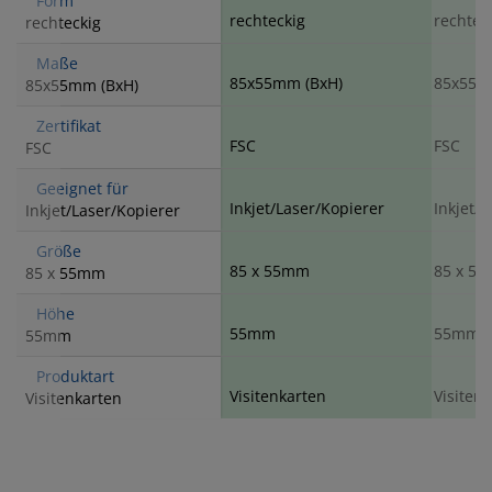
Form
rechteckig
rechtec
rechteckig
Maße
85x55mm (BxH)
85x55m
85x55mm (BxH)
Zertifikat
FSC
FSC
FSC
Geeignet für
Inkjet/Laser/Kopierer
Inkjet/
Inkjet/Laser/Kopierer
Größe
85 x 55mm
85 x 5
85 x 55mm
Höhe
55mm
55mm
55mm
Produktart
Visitenkarten
Visiten
Visitenkarten