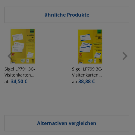
ähnliche Produkte
Sigel
LP791 3C-
Sigel
LP799 3C-
Visitenkarten
Visitenkarten
weiß 85 x 55 mm
34,50 €
weiß 85 x 55 mm
38,88 €
ab
ab
190g
200g runde Ecken
glatte Kanten
Alternativen vergleichen