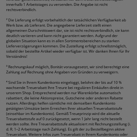
innerhalb 1 Arbeitstages zu versenden. Die Angabe ist nicht
rechtsverbindlich.
²
Die Lieferung erfolgt vorbehaltlich der tatsächlichen Verfügbarkeit ab
Werk bzw. ab Lieferant. Die angegebene Lieferzeit stellt einen
allgemeinen Durschnittswert dar, sie ist nicht rechtsverbindlich, sie kann
deutlich variieren und kann nicht garantiert werden. Aufgrund der
globalen Situation kann es in allen Sortimentsbereichen zu starken
Lieferverzögerungen kommen. Die Zustellung erfolgt schnellstmöglich,
sobald der bestellte Artikel wieder verfügbar ist. Wir danken Ihnen für Ihr
Verständnis!
³
Rechnungskauf möglich, Bonität vorausgesetzt, wir sind berechtigt eine
Zahlung auf Rechnung ohne Angaben von Gründen zu verweigern.
⁴
Sind Sie in Ihrem Kundenkonto eingeloggt, belohnt der bis auf 10 %
wachsende Treuerabatt Ihre Treure bei regulären Einkäufen direkt in
unserem Shop. Entsprechend werden nur Warenkörbe automatisch
rabattiert, die keine Aktionspreise, Gutscheine oder anderen Rabatte
nutzen. Allerdings helfen sämtliche mit demselben Kundenkonto
getätigten Umsätze beim Erreichen Ihrer aktuellen Treuerabattstufe
(einsehbar im Kundenkonto). Gemäß Treueprinzip wird die aktuelle
Treuerabattstufe auf 0 zurückgesetzt, wenn 1 Jahr lang nicht bestellt
werden sollte. Ihre Treuerabattstufe aktualisiert mit Rechnungsstellung (i.
d. R. 1–2 Arbeitstage nach Zahlung). Es gilt der zu Bestellbeginn aktive
Treuerabatt. Weitere Infos zum Treuerabatt in Ihrem Kundenkonto oder