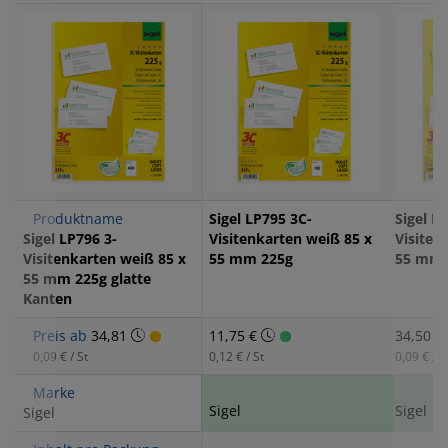
Produktname
Sigel LP795 3C-
Sigel L
Sigel LP796 3-
Visitenkarten weiß 85 x
Visiten
Visitenkarten weiß 85 x
55 mm 225g
55 mm 
55 mm 225g glatte
Kanten
Preis ab
34,81
11,75 €
34,50 €
0,09 € / St
0,12 € / St
0,09 € / S
Marke
Sigel
Sigel
Sigel