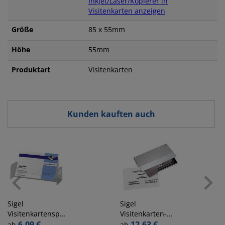
Inkjet/Laser/Kopierer in
Visitenkarten anzeigen
Größe
85 x 55mm
Höhe
55mm
Produktart
Visitenkarten
Kunden kauften auch
Sigel
Sigel
Visitenkartenspender
Visitenkarten-
glasklar
6,09 €
Chrombox chrom
12,63 €
ab
ab