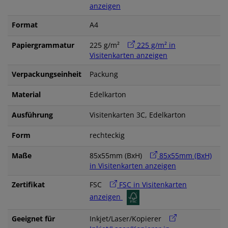
anzeigen
Format
A4
Papiergrammatur
225 g/m²
225 g/m² in
Visitenkarten anzeigen
Verpackungseinheit
Packung
Material
Edelkarton
Ausführung
Visitenkarten 3C, Edelkarton
Form
rechteckig
Maße
85x55mm (BxH)
85x55mm (BxH)
in Visitenkarten anzeigen
Zertifikat
FSC
FSC in Visitenkarten
anzeigen
Geeignet für
Inkjet/Laser/Kopierer