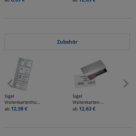
f.Ka.94x56mm
f.Ka.90x55mm
Zubehör
Sigel
Sigel
Visitenkartenhüllen
Visitenkarten-
einreihig
12,58 €
Chrombox chrom
12,63 €
ab
ab
transparent
f.Ka.90x55mm
f.VZ300/204