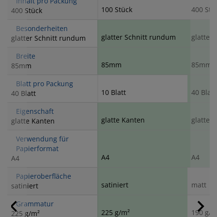
Inhalt pro Packung
100 Stück
400 Stü
400 Stück
Besonderheiten
glatter Schnitt rundum
glatter
glatter Schnitt rundum
Breite
85mm
85mm
85mm
Blatt pro Packung
10 Blatt
40 Blatt
40 Blatt
Eigenschaft
glatte Kanten
glatte 
glatte Kanten
Verwendung für
Papierformat
A4
A4
A4
Papieroberfläche
satiniert
matt
satiniert
Grammatur
225 g/m²
190 g/m
225 g/m²