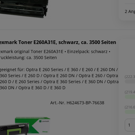
2 An
exmark
Toner E260A31E, schwarz, ca. 3500 Seiten
exmark original Toner E260A31E • Einzelpack: schwarz •
uckleistung: ca. 3500 Seiten
geeignet für: Optra E 260 Series / E 360 / E 260 / E 260 DN /
360 Series / E 260 D / Optra E 260 DN / Optra E 260 / Optra
(222.3
260 D / E 260 Series / Optra E 360 Series / E 360 DN / Optra
 360 DN / Optra E 360 D / E 360 D
(219.4
Art.-Nr. H624673-BP-76638
(216.6
Men