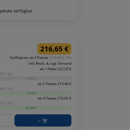
gebote verfügbar
216,65 €
Staffelpreis ab 4 Pakete
(216.65 € / St)
inkl. MwSt. & zzgl. Versand
ab 1 Paket 222,35 €
5 € / St)
-0,00 €
ab 2 Pakete 219,46 €
6 € / St)
-5,78 €
ab 4 Pakete 216,65 €
5 € / St)
-22,80 €
ge