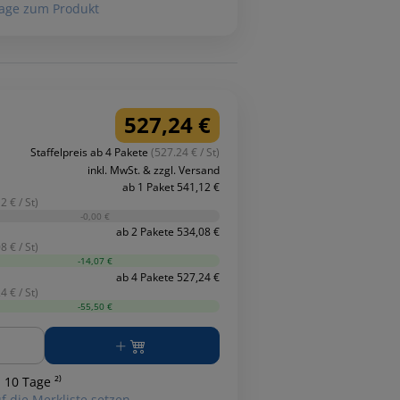
age zum Produkt
527,24 €
Staffelpreis ab 4 Pakete
(527.24 € / St)
inkl. MwSt. & zzgl. Versand
ab 1 Paket 541,12 €
2 € / St)
-0,00 €
ab 2 Pakete 534,08 €
8 € / St)
-14,07 €
ab 4 Pakete 527,24 €
4 € / St)
-55,50 €
ge
 10 Tage ²⁾
f die Merkliste setzen