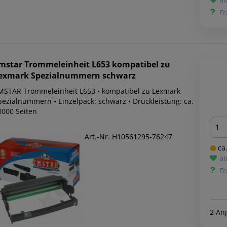
Fr
mstar
Trommeleinheit L653 kompatibel zu
exmark Spezialnummern schwarz
MSTAR Trommeleinheit L653 • kompatibel zu Lexmark
pezialnummern • Einzelpack: schwarz • Druckleistung: ca.
0000 Seiten
Men
Art.-Nr. H10561295-76247
ca.
au
Fr
2 An