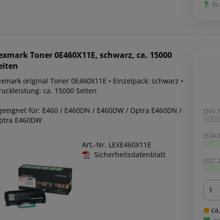
Fr
exmark
Toner 0E460X11E, schwarz, ca. 15000
eiten
exmark original Toner 0E460X11E • Einzelpack: schwarz •
ruckleistung: ca. 15000 Seiten
 geeignet für: E460 / E460DN / E460DW / Optra E460DN /
(541.1
ptra E460DW
(534.0
Art.-Nr. LEXE460X11E
Sicherheitsdatenblatt
(527.2
Men
ca.
au