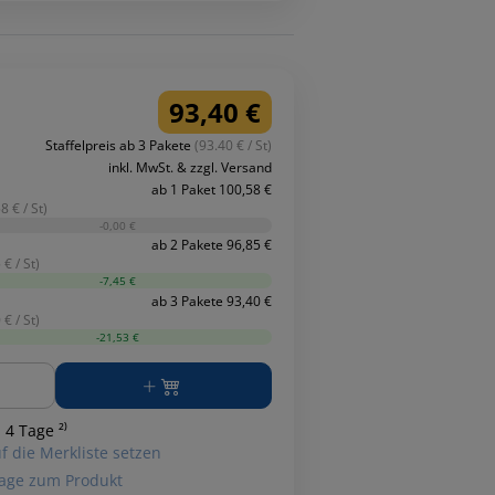
93,40 €
Staffelpreis ab 3 Pakete
(93.40 € / St)
inkl. MwSt. & zzgl. Versand
ab 1 Paket 100,58 €
8 € / St)
-0,00 €
ab 2 Pakete 96,85 €
 € / St)
-7,45 €
ab 3 Pakete 93,40 €
 € / St)
-21,53 €
ge
 4 Tage ²⁾
f die Merkliste setzen
age zum Produkt