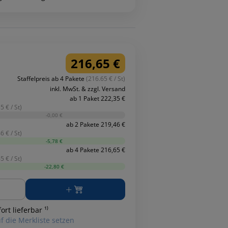
216,65 €
Staffelpreis ab 4 Pakete
(216.65 € / St)
inkl. MwSt. & zzgl. Versand
ab 1 Paket 222,35 €
5 € / St)
-0,00 €
ab 2 Pakete 219,46 €
6 € / St)
-5,78 €
ab 4 Pakete 216,65 €
5 € / St)
-22,80 €
ge
ort lieferbar ¹⁾
f die Merkliste setzen