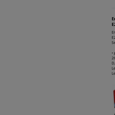
E
E
E
E
S
•
2
D
L
L
2
L
O
E