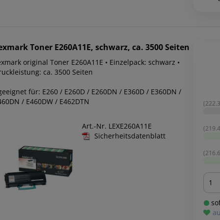
exmark
Toner E260A11E, schwarz, ca. 3500 Seiten
exmark original Toner E260A11E • Einzelpack: schwarz •
uckleistung: ca. 3500 Seiten
 geeignet für: E260 / E260D / E260DN / E360D / E360DN /
460DN / E460DW / E462DTN
(222.3
Art.-Nr. LEXE260A11E
(219.4
Sicherheitsdatenblatt
(216.6
Men
sof
au