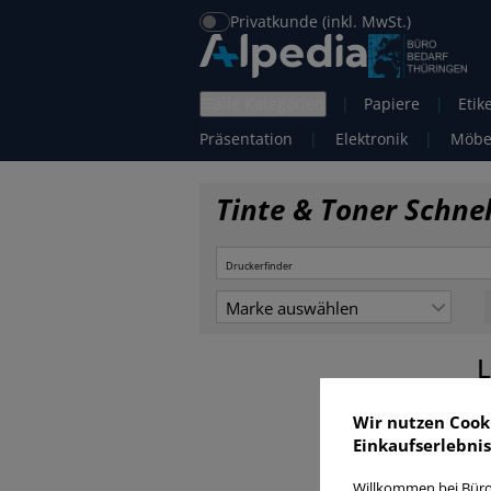
Privatkunde (inkl. MwSt.)
alle Kategorien
|
Papiere
|
Etik
Präsentation
|
Elektronik
|
Möbe
Tinte & Toner Schne
Marke auswählen
L
Wir nutzen Cook
Einkaufserlebnis
Willkommen bei Büro