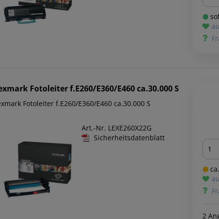
sof
au
Fr
exmark
Fotoleiter f.E260/E360/E460 ca.30.000 S
exmark Fotoleiter f.E260/E360/E460 ca.30.000 S
Art.-Nr. LEXE260X22G
Sicherheitsdatenblatt
Men
ca.
au
Fr
2 An