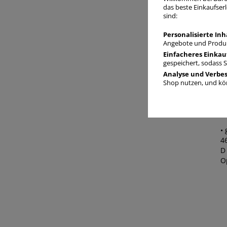
das beste Einkaufserl
sind:
Personalisierte Inh
Angebote und Produk
1
Einfacheres Einkau
gespeichert, sodass 
Analyse und Verbe
Shop nutzen, und kön
L
L
Dr
• 
46
D 
O