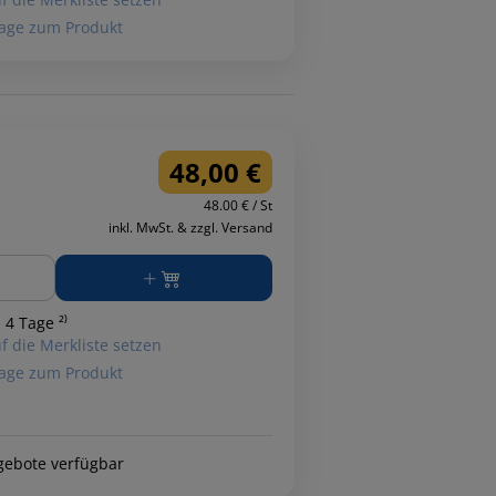
age zum Produkt
48,00 €
48.00 € / St
inkl. MwSt. & zzgl. Versand
ge
 4 Tage ²⁾
f die Merkliste setzen
age zum Produkt
gebote verfügbar