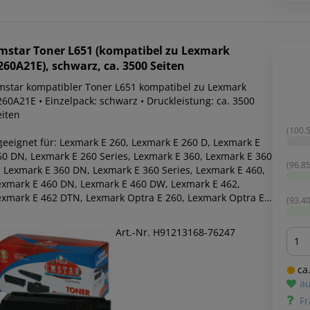
mstar
Toner L651 (kompatibel zu Lexmark
260A21E), schwarz, ca. 3500 Seiten
mstar kompatibler Toner L651 kompatibel zu Lexmark
260A21E • Einzelpack: schwarz • Druckleistung: ca. 3500
eiten
(100.5
 geeignet für: Lexmark E 260, Lexmark E 260 D, Lexmark E
60 DN, Lexmark E 260 Series, Lexmark E 360, Lexmark E 360
(96.85
, Lexmark E 360 DN, Lexmark E 360 Series, Lexmark E 460,
exmark E 460 DN, Lexmark E 460 DW, Lexmark E 462,
exmark E 462 DTN, Lexmark Optra E 260, Lexmark Optra E
(93.40
60 D, Lexmark Optra E 260 DN, Lexmark Optra E 260 Series,
exmark Optra E 360 D, Lexmark Optra E 360 DN, Lexmark
Art.-Nr. H91213168-76247
Men
ptra E 360 Series, Lexmark Optra E 460 DN, Lexmark Optra
 460 DW, Lexmark Optra E 460 Series
ca.
au
Fr