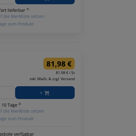
ort lieferbar ¹⁾
f die Merkliste setzen
age zum Produkt
81,98 €
81.98 € / St
inkl. MwSt. & zzgl. Versand
ge
 10 Tage ²⁾
f die Merkliste setzen
age zum Produkt
gebote verfügbar