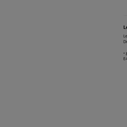
L
L
Dr
•
E