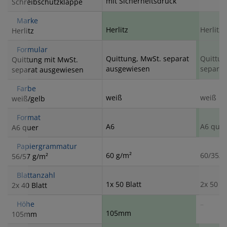
mit Sicherheitsdruck
Schreibschutzklappe
Marke
Herlitz
Herlitz
Herlitz
Formular
Quittung, MwSt. separat
Quittun
Quittung mit MwSt.
ausgewiesen
separat
separat ausgewiesen
Farbe
weiß
weiß
weiß/gelb
Format
A6
A6 quer
A6 quer
Papiergrammatur
60 g/m²
60/35/6
56/57 g/m²
Blattanzahl
1x 50 Blatt
2x 50 Bl
2x 40 Blatt
Höhe
–
105mm
105mm