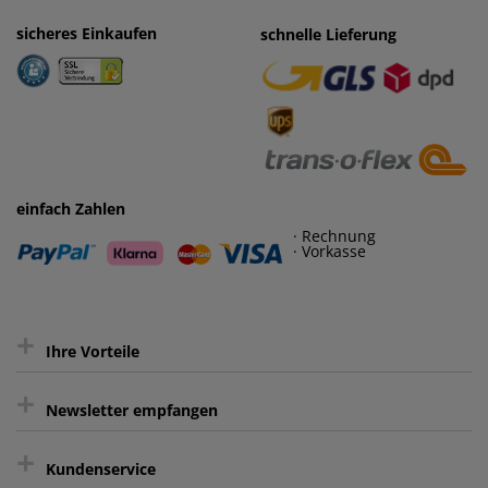
sicheres Einkaufen
einfaches Zahlen
schnelle Lieferung
· Rechnung
· Vorkasse
einfach Zahlen
· Rechnung
· Vorkasse
+
Ihre Vorteile
+
gratis Lieferung ab 150 € Warenwert
Newsletter empfangen
Kauf auf Rechnung³
+
Keine unerwünschte Werbung
Kundenservice
sicher Shoppen durch SSL