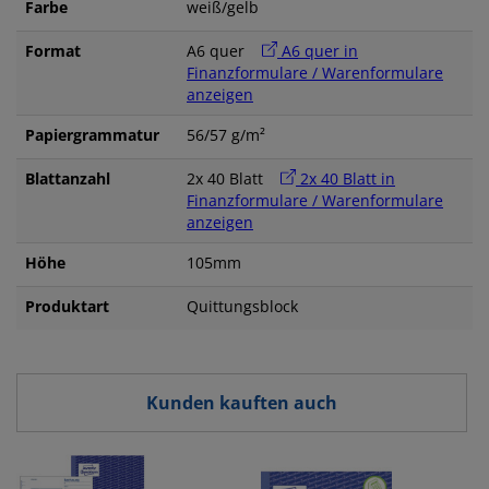
Farbe
weiß/gelb
Format
A6 quer
A6 quer in
Finanzformulare / Warenformulare
anzeigen
Papiergrammatur
56/57 g/m²
Blattanzahl
2x 40 Blatt
2x 40 Blatt in
Finanzformulare / Warenformulare
anzeigen
Höhe
105mm
Produktart
Quittungsblock
Kunden kauften auch