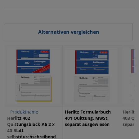
SD022
Alternativen vergleichen
Produktname
Herlitz Formularbuch
Herlitz
Herlitz 402
401 Quittung, MwSt.
403 Qui
Quittungsblock A6 2 x
separat ausgewiesen
separa
40 Blatt
selbstdurchschreibend