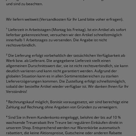
Geschäftsbücher
Fripa
Permanentmarker
Tesa
Versandtaschen
und sind zu beachten.
HAN
Tipp-Ex
HP
alle Marken anzeigen
Wir liefern weltweit (Versandkosten für Ihr Land bitte voher erfragen).
¹
Lieferzeit in Arbeitstagen (Montag bis Freitag). Ist ein Artikel als sofort
lieferbar gekennzeichnet, versuchen wir den Artikel schnellstmöglich
innerhalb 1 Arbeitstages zu versenden. Die Angabe ist nicht
rechtsverbindlich.
²
Die Lieferung erfolgt vorbehaltlich der tatsächlichen Verfügbarkeit ab
Werk bzw. ab Lieferant. Die angegebene Lieferzeit stellt einen
allgemeinen Durschnittswert dar, sie ist nicht rechtsverbindlich, sie kann
deutlich variieren und kann nicht garantiert werden. Aufgrund der
globalen Situation kann es in allen Sortimentsbereichen zu starken
Lieferverzögerungen kommen. Die Zustellung erfolgt schnellstmöglich,
sobald der bestellte Artikel wieder verfügbar ist. Wir danken Ihnen für Ihr
Verständnis!
³
Rechnungskauf möglich, Bonität vorausgesetzt, wir sind berechtigt eine
Zahlung auf Rechnung ohne Angaben von Gründen zu verweigern.
⁴
Sind Sie in Ihrem Kundenkonto eingeloggt, belohnt der bis auf 10 %
wachsende Treuerabatt Ihre Treure bei regulären Einkäufen direkt in
unserem Shop. Entsprechend werden nur Warenkörbe automatisch
rabattiert, die keine Aktionspreise, Gutscheine oder anderen Rabatte