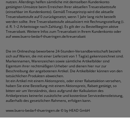
nutzen. Allerdings helfen sämtliche mit demselben Kundenkonto
getätigten Umsätze beim Erreichen Ihrer aktuellen Treuerabattstufe
(einsehbar im Kundenkonto). Gemäß Treueprinzip wird die aktuelle
Treuerabattstufe auf 0 zurückgesetzt, wenn 1 Jahr lang nicht bestellt
werden sollte. Ihre Treuerabattstufe aktualisiert mit Rechnungsstellung (i.
d. R. 1–2 Arbeitstage nach Zahlung). Es gilt der zu Bestellbeginn aktive
Treuerabatt. Weitere Infos zum Treuerabatt in Ihrem Kundenkonto oder
auf
www.buero-bedarf-thueringen.de/treuerabatt
Die im Onlineshop beworbene 24-Stunden-Versandbereitschaft bezieht
sich auf Waren, die mit einer Lieferzeit von 1 Tag(e) gekennzeichnet sind.
Markennamen, Warenzeichen sowie sämtliche Artikelbilder sind
Eigentum ihrer rechtmäßigen Urheber und dienen hier nur zur
Beschreibung der angebotenen Artikel. Die Artikelbilder können von den
tatsächlichen Produkten abweichen.
Ist ein Artikel mit einem Aktionspreis, oder einer Rabattaktion versehen,
haben Sie eine Bestellung mit einem Aktionspreis, Rabatt getätigt, so
bitten wir um Verständnis, dass aufgrund der Kalkulation des
Artikelpreises keinerlei zusätzliche und kostenlose Servicedienstleistung,
außerhalb des gesetzlichen Rahmens, erfolgen kann.
www.buero-bedarf-thueringen.de
© by HEAD GmbH