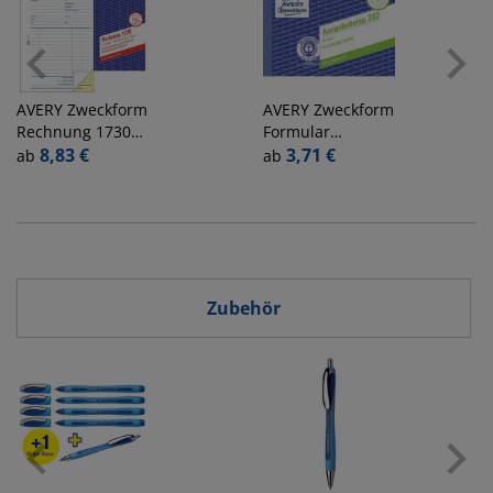
AVERY Zweckform
AVERY Zweckform
Rechnung 1730
Formular
A5
8,83 €
Ausgabebeleg
3,71 €
ab
ab
selbstdurchschreibend
303 gelb A6
Zubehör