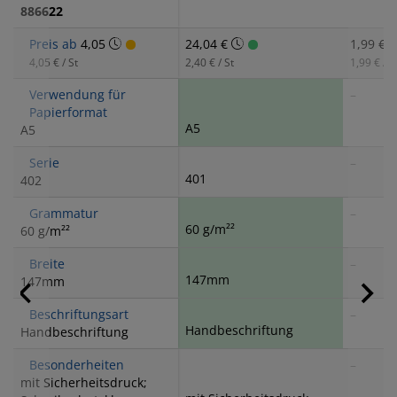
886622
Preis ab
4,05
24,04 €
1,99 €
4,05 € / St
2,40 € / St
1,99 € / S
Verwendung für
–
Papierformat
A5
A5
Serie
–
401
402
Grammatur
–
60 g/m²²
60 g/m²²
Breite
–
147mm
147mm
Beschriftungsart
–
Handbeschriftung
Handbeschriftung
Besonderheiten
–
mit Sicherheitsdruck;