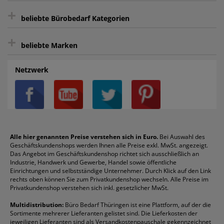
+
Bewertungs-Community
Sie können sich zu jeder Zeit abmelden.
Kontakt
beliebte Bürobedarf Kategorien
intelligentes Kundenkonto
Bürobedarf-Ratgeber
+
FAQ
Aktenvernichter
Haftnotizen
Prospekthüllen
beliebte Marken
Auftragspauschale
Archivboxen
Hängeregistratur
Registraturen
AGB
Batterien
Alco
Heftgeräte
Landré
Rückenschilder
Netzwerk
Datenschutz
Bleistifte
Avery/Zweckform
Heftstreifen
Leitz
Radiergummis
Privatsphäre-Einstellungen
Blöcke
Bic
Kaffee
Läufer
Schnellhefter
Über uns
Boardmarker
Canon
Klebeband
Melitta
Sichthüllen
Impressum
Briefablagen
Color Copy
Klebestifte
Navigator
Stehsammler
Reklamation / Retouren
Briefumschläge
Durable
Klemmmappen
Pentel
Taschenrechner
Alle hier genannten Preise verstehen sich in Euro.
Bei Auswahl des
Geschäftskundenshops werden Ihnen alle Preise exkl. MwSt. angezeigt.
Vertrag widerrufen (Privatkunden)
Druckerpatronen
DYMO
Kopierpapier
Pelikan
Textmarker
Das Angebot im Geschäftskundenshop richtet sich ausschließlich an
Rabatte & Aktionen
Etiketten
Edding
Korrekturmittel
Pilot
Tintenroller
Industrie, Handwerk und Gewerbe, Handel sowie öffentliche
Einrichtungen und selbstständige Unternehmer. Durch Klick auf den Link
Fineliner
Esselte
Kugelschreiber
Pritt
Tintenpatronen
rechts oben können Sie zum Privatkundenshop wechseln. Alle Preise im
Folienschreiber
Faber-Castell
Mappen
Schneider
Toilettenpapier
Privatkundenshop verstehen sich inkl. gesetzlicher MwSt.
Formulare
Fellowes
Ordner
Stabilo
Toner
Multidistribution:
Büro Bedarf Thüringen ist eine Plattform, auf der die
Sortimente mehrerer Lieferanten gelistet sind. Die Lieferkosten der
Gelschreiber
Franken
Packband
Staedtler
Versandmaterial
jeweiligen Lieferanten sind als Versandkostenpauschale gekennzeichnet