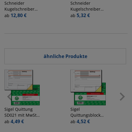
Schneider
Schneider
Kugelschreiber
Kugelschreiber
Slider Memo/
12,80 €
Slider Rave
5,32 €
ab
ab
Slider Rave
132503, blau, XB,
150275, blau, XB,
nachfüllbar
Einweg
ähnliche Produkte
Sigel
Quittung
Sigel
SD021 mit MwSt.
Quittungsblock
selbstdurchschreibend
4,49 €
Workflow
4,52 €
ab
ab
A6 quer
weiß/gelb A6