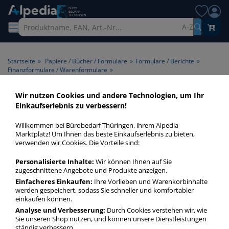
A-Z
Startseite
»
Papiere / Bücher / Formulare
»
Formulare / Berichte
»
Finanzformulare / Warenformulare
»
Herlitz 402 Quittungsblock A6 2 x 40 Blatt selbstdurchschreibend 886622
Wir nutzen Cookies und andere Technologien, um Ihr
Einkaufserlebnis zu verbessern!
Willkommen bei Bürobedarf Thüringen, ihrem Alpedia
Marktplatz! Um Ihnen das beste Einkaufserlebnis zu bieten,
verwenden wir Cookies. Die Vorteile sind:
Personalisierte Inhalte:
Wir können Ihnen auf Sie
zugeschnittene Angebote und Produkte anzeigen.
Einfacheres Einkaufen:
Ihre Vorlieben und Warenkorbinhalte
werden gespeichert, sodass Sie schneller und komfortabler
einkaufen können.
Analyse und Verbesserung:
Durch Cookies verstehen wir, wie
Sie unseren Shop nutzen, und können unsere Dienstleistungen
ständig verbessern.