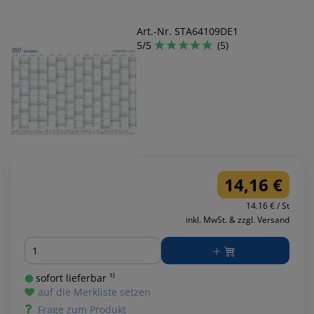
Art.-Nr. STA64109DE1
5/5
(5)
14,16 €
14.16 € / St
inkl. MwSt. & zzgl. Versand
Menge
sofort lieferbar ¹⁾
auf die Merkliste setzen
Frage zum Produkt