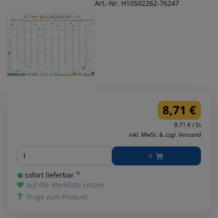
Art.-Nr. H10502262-76247
8,71 €
8.71 € / St
inkl. MwSt. & zzgl. Versand
Menge
sofort lieferbar ¹⁾
auf die Merkliste setzen
Frage zum Produkt