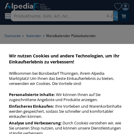
A-Z
Startseite
»
Kalender
»
Wandkalender Plakatkalender
Wandkalender
Wir nutzen Cookies und andere Technologien, um Ihr
Einkaufserlebnis zu verbessern!
Plakatkalender > Produktart
Plakatkalender
Willkommen bei Bürobedarf Thüringen, ihrem Alpedia
Marktplatz! Um Ihnen das beste Einkaufserlebnis zu bieten,
verwenden wir Cookies. Die Vorteile sind:
Wandkalender Plakatkalender in bester Qualität zum
günstigen Preis. Finden Sie schnell Wandkalender
Personalisierte Inhalte:
Wir können Ihnen auf Sie
Plakatkalender mit unserer Filter-Funktion.
zugeschnittene Angebote und Produkte anzeigen.
Einfacheres Einkaufen:
Ihre Vorlieben und Warenkorbinhalte
werden gespeichert, sodass Sie schneller und komfortabler
Wandkalender Plakatkalender
einkaufen können.
Analyse und Verbesserung:
Durch Cookies verstehen wir, wie
mehr Infos zur Kategorie
Sie unseren Shop nutzen, und können unsere Dienstleistungen
ständig verbessern.