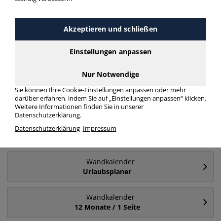
Häufig gesucht
Akzeptieren und schließen
Einstellungen anpassen
Wandkalender
Plakatkalender
Nur Notwendige
Sie können Ihre Cookie-Einstellungen anpassen oder mehr
Wandkalender
darüber erfahren, indem Sie auf „Einstellungen anpassen“ klicken.
3 Monate / 1 Seite
Weitere Informationen finden Sie in unserer
Datenschutzerklärung.
Wandkalender
Datenschutzerklärung
Impressum
4 Monate / 1 Seite
Wandkalender
Urlaubsplaner
Wandkalender
12 Monate / 1 Seite