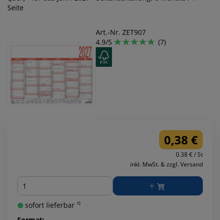
Seite
Art.-Nr. ZET907
4.9/5
(7)
0,38 €
0.38 € / St
inkl. MwSt. & zzgl. Versand
Menge
sofort lieferbar ¹⁾
Format: