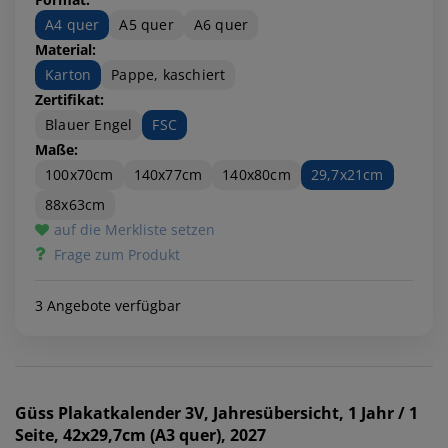
A4 quer
A5 quer
A6 quer
Material:
Karton
Pappe, kaschiert
Zertifikat:
Blauer Engel
FSC
Maße:
100x70cm
140x77cm
140x80cm
29,7x21cm
88x63cm
auf die Merkliste setzen
Frage zum Produkt
3 Angebote verfügbar
Güss
Plakatkalender 3V, Jahresübersicht, 1 Jahr / 1
Seite, 42x29,7cm (A3 quer), 2027