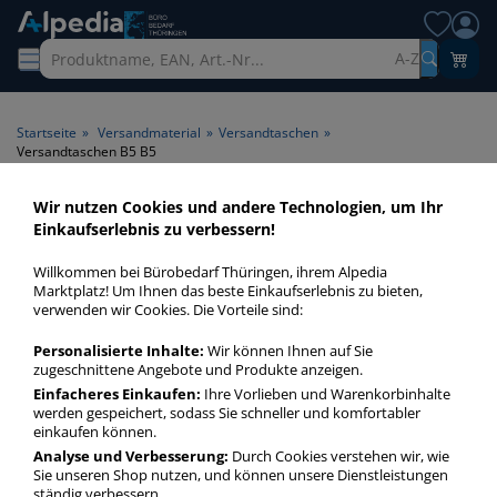
A-Z
Startseite
»
Versandmaterial
»
Versandtaschen
»
Versandtaschen B5 B5
Wir nutzen Cookies und andere Technologien, um Ihr
Versandtaschen B5 B5 >
Einkaufserlebnis zu verbessern!
Format B5
Willkommen bei Bürobedarf Thüringen, ihrem Alpedia
Marktplatz! Um Ihnen das beste Einkaufserlebnis zu bieten,
Versandtaschen B5 B5 in bester Qualität zum günstigen
verwenden wir Cookies. Die Vorteile sind:
Preis. Finden Sie schnell Versandtaschen B5 B5 mit unserer
Personalisierte Inhalte:
Wir können Ihnen auf Sie
Filter-Funktion.
zugeschnittene Angebote und Produkte anzeigen.
Einfacheres Einkaufen:
Ihre Vorlieben und Warenkorbinhalte
werden gespeichert, sodass Sie schneller und komfortabler
Versandtaschen B5 B5
einkaufen können.
mehr Infos zur Kategorie
Analyse und Verbesserung:
Durch Cookies verstehen wir, wie
Sie unseren Shop nutzen, und können unsere Dienstleistungen
ständig verbessern.