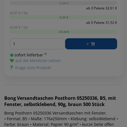
-0,00 €
ab 3 Pakete 32,61 €
(0.07 € / St)
-5,35 €
ab 5 Pakete 31,52 €
(0.06 € / St)
-14,34 €
Menge
sofort lieferbar ¹⁾
auf die Merkliste setzen
Frage zum Produkt
Bong
Versandtaschen Posthorn 05250336, B5, mit
Fenster, selbstklebend, 90g, braun 500 Stück
Bong Posthorn 05250336 Versandtaschen mit Fenster.
• Format: B5 • Maße: 176x250mm • Klebung: selbstklebend •
Farbe: braun • Material: Papier 90 g/m² • kurze Seite offen