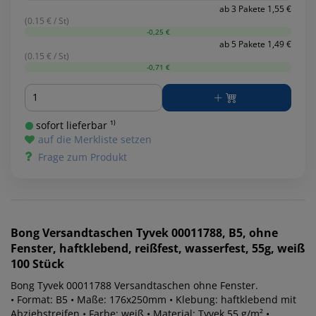
ab 3 Pakete 1,55 €
(0.15 € / St)
-0,25 €
ab 5 Pakete 1,49 €
(0.15 € / St)
-0,71 €
Menge
sofort lieferbar ¹⁾
auf die Merkliste setzen
Frage zum Produkt
Bong
Versandtaschen Tyvek 00011788, B5, ohne
Fenster, haftklebend, reißfest, wasserfest, 55g, weiß
100 Stück
Bong Tyvek 00011788 Versandtaschen ohne Fenster.
• Format: B5 • Maße: 176x250mm • Klebung: haftklebend mit
Abziehstreifen • Farbe: weiß • Material: Tyvek 55 g/m² •