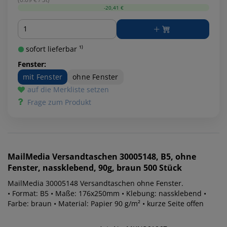
-20,41 €
Menge
sofort lieferbar ¹⁾
Fenster:
mit Fenster
ohne Fenster
auf die Merkliste setzen
Frage zum Produkt
MailMedia
Versandtaschen 30005148, B5, ohne
Fenster, nassklebend, 90g, braun 500 Stück
MailMedia 30005148 Versandtaschen ohne Fenster.
• Format: B5 • Maße: 176x250mm • Klebung: nassklebend •
Farbe: braun • Material: Papier 90 g/m² • kurze Seite offen