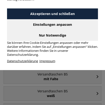
Häufig gesucht
Akzeptieren und schließen
Versandtaschen B5
Einstellungen anpassen
B5
Nur Notwendige
Versandtaschen B5
Sie können Ihre Cookie-Einstellungen anpassen oder mehr
ohne Fenster
darüber erfahren, indem Sie auf „Einstellungen anpassen“ klicken.
Weitere Informationen finden Sie in unserer
Datenschutzerklärung.
Versandtaschen B5
Datenschutzerklärung
Impressum
mit Fenster
Versandtaschen B5
mit Falte
Versandtaschen B5
weiß