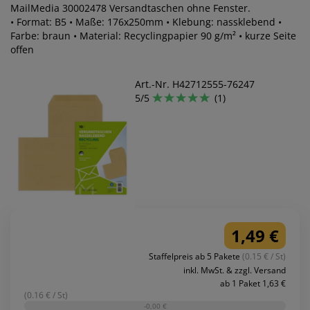
MailMedia 30002478 Versandtaschen ohne Fenster.
• Format: B5 • Maße: 176x250mm • Klebung: nassklebend •
Farbe: braun • Material: Recyclingpapier 90 g/m² • kurze Seite
offen
Art.-Nr. H42712555-76247
5/5
(1)
1,49 €
Staffelpreis ab 5 Pakete
(0.15 € / St)
inkl. MwSt. & zzgl. Versand
ab 1 Paket 1,63 €
(0.16 € / St)
-0,00 €