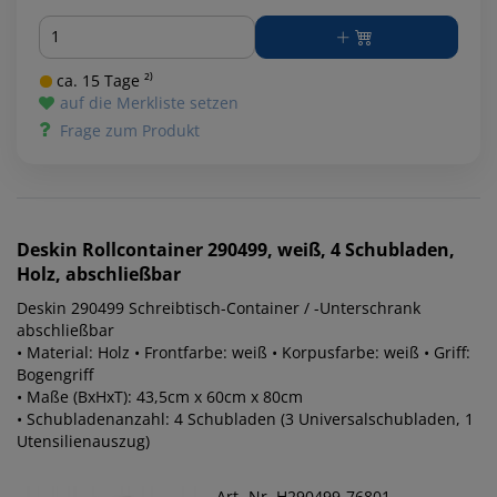
Menge
ca. 15 Tage ²⁾
auf die Merkliste setzen
Frage zum Produkt
Deskin
Rollcontainer 290499, weiß, 4 Schubladen,
Holz, abschließbar
Deskin 290499 Schreibtisch-Container / -Unterschrank
abschließbar
• Material: Holz • Frontfarbe: weiß • Korpusfarbe: weiß • Griff:
Bogengriff
• Maße (BxHxT): 43,5cm x 60cm x 80cm
• Schubladenanzahl: 4 Schubladen (3 Universalschubladen, 1
Utensilienauszug)
Art.-Nr. H290499-76801