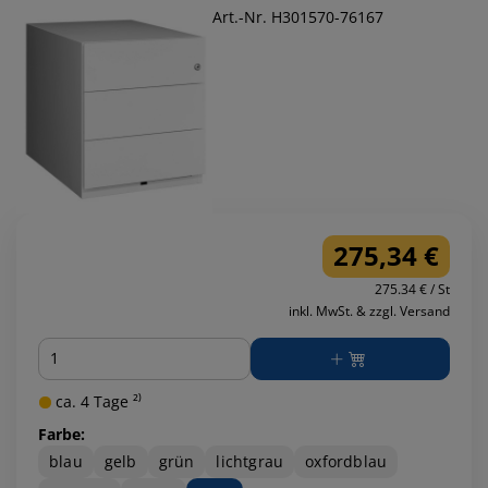
Art.-Nr. H301570-76167
275,34 €
275.34 € / St
inkl. MwSt. & zzgl. Versand
Menge
ca. 4 Tage ²⁾
Farbe:
blau
gelb
grün
lichtgrau
oxfordblau