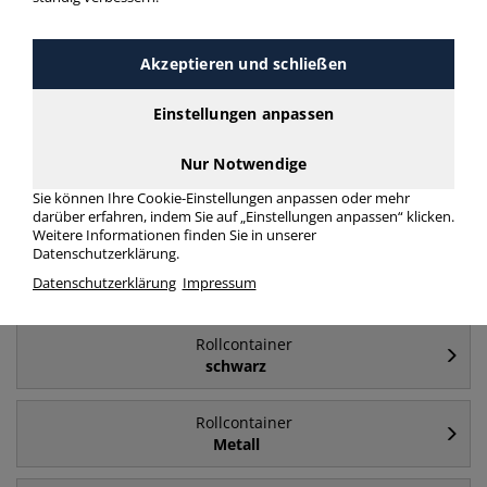
Häufig gesucht
Akzeptieren und schließen
Rollcontainer
Einstellungen anpassen
Kunststoff
Nur Notwendige
Rollcontainer
Sie können Ihre Cookie-Einstellungen anpassen oder mehr
weiß
darüber erfahren, indem Sie auf „Einstellungen anpassen“ klicken.
Weitere Informationen finden Sie in unserer
Datenschutzerklärung.
Rollcontainer
Datenschutzerklärung
Impressum
Holz
Rollcontainer
schwarz
Rollcontainer
Metall