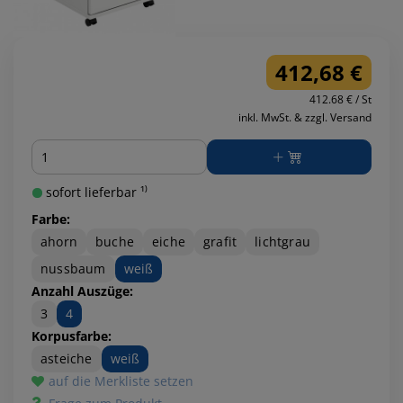
412,68 €
412.68 € / St
inkl. MwSt. & zzgl. Versand
Menge
sofort lieferbar ¹⁾
Farbe:
ahorn
buche
eiche
grafit
lichtgrau
nussbaum
weiß
Anzahl Auszüge:
3
4
Korpusfarbe:
asteiche
weiß
auf die Merkliste setzen