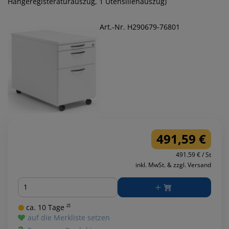
Hängeregisteraturauszug, 1 Utensilienauszug)
Art.-Nr. H290679-76801
491,59 €
491.59 € / St
inkl. MwSt. & zzgl. Versand
Menge
ca. 10 Tage ²⁾
auf die Merkliste setzen