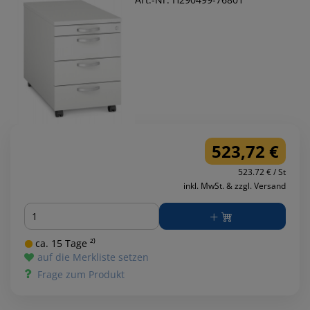
523,72 €
523.72 € / St
inkl. MwSt. & zzgl. Versand
Menge
ca. 15 Tage ²⁾
auf die Merkliste setzen
Frage zum Produkt