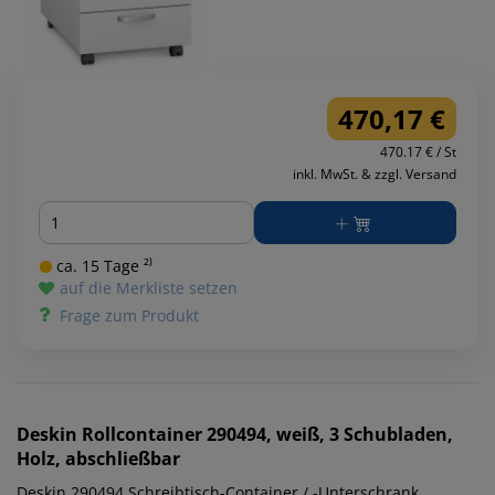
470,17 €
470.17 € / St
inkl. MwSt. & zzgl. Versand
Menge
ca. 15 Tage ²⁾
auf die Merkliste setzen
Frage zum Produkt
Deskin
Rollcontainer 290494, weiß, 3 Schubladen,
Holz, abschließbar
Deskin 290494 Schreibtisch-Container / -Unterschrank