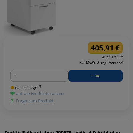
405,91 €
405.91 € / St
inkl. MwSt. & zzgl. Versand
Menge
ca. 10 Tage ²⁾
auf die Merkliste setzen
Frage zum Produkt
Deskin
Rollcontainer 290675, weiß, 4 Schubladen,