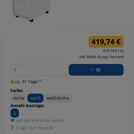
419,74 €
419.74 € / St
inkl. MwSt. & zzgl. Versand
Menge
ca. 31 Tage ²⁾
Farbe:
eiche
weiß
weiß/eiche
Anzahl Auszüge:
2
auf die Merkliste setzen
Frage zum Produkt