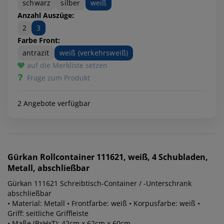
schwarz
silber
weiß
Anzahl Auszüge:
2
3
Farbe Front:
antrazit
weiß (verkehrsweiß)
auf die Merkliste setzen
Frage zum Produkt
2 Angebote verfügbar
Gürkan
Rollcontainer 111621, weiß, 4 Schubladen,
Metall, abschließbar
Gürkan 111621 Schreibtisch-Container / -Unterschrank
abschließbar
• Material: Metall • Frontfarbe: weiß • Korpusfarbe: weiß •
Griff: seitliche Griffleiste
• Maße (BxHxT): 42cm x 62cm x 60cm