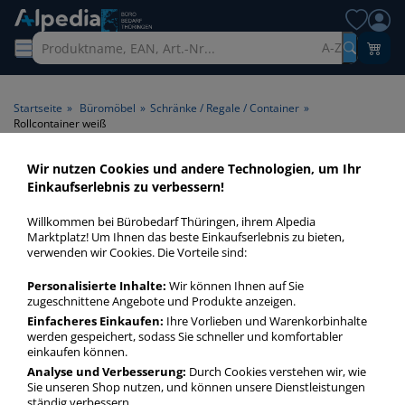
A-Z
Startseite
»
Büromöbel
»
Schränke / Regale / Container
»
Rollcontainer weiß
Wir nutzen Cookies und andere Technologien, um Ihr
Rollcontainer weiß > Farbe
Einkaufserlebnis zu verbessern!
weiß
Willkommen bei Bürobedarf Thüringen, ihrem Alpedia
Marktplatz! Um Ihnen das beste Einkaufserlebnis zu bieten,
Rollcontainer weiß in bester Qualität zum günstigen Preis.
verwenden wir Cookies. Die Vorteile sind:
Finden Sie schnell Rollcontainer weiß mit unserer Filter-
Personalisierte Inhalte:
Wir können Ihnen auf Sie
Funktion.
zugeschnittene Angebote und Produkte anzeigen.
Einfacheres Einkaufen:
Ihre Vorlieben und Warenkorbinhalte
werden gespeichert, sodass Sie schneller und komfortabler
Rollcontainer weiß
einkaufen können.
mehr Infos zur Kategorie
Analyse und Verbesserung:
Durch Cookies verstehen wir, wie
Sie unseren Shop nutzen, und können unsere Dienstleistungen
ständig verbessern.