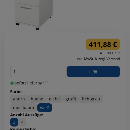
411,88 €
411.88 € / St
inkl. MwSt. & zzgl. Versand
Menge
sofort lieferbar ¹⁾
Farbe:
ahorn
buche
eiche
grafit
lichtgrau
nussbaum
weiß
Anzahl Auszüge:
3
4
Korpusfarbe: