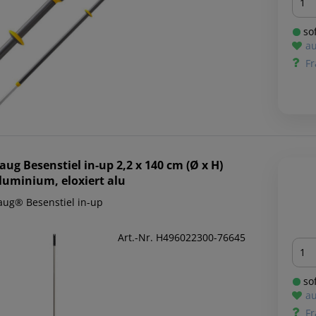
sof
au
Fr
aug
Besenstiel in-up 2,2 x 140 cm (Ø x H)
luminium, eloxiert alu
aug® Besenstiel in-up
Art.-Nr. H496022300-76645
Men
sof
au
Fr