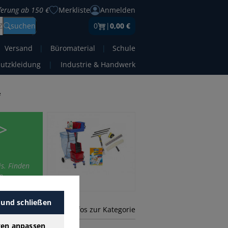
eferung ab 150 €
Merkliste
Anmelden
Z
suchen
0
|
0,00 €
Versand
|
Büromaterial
|
Schule
hutzkleidung
|
Industrie & Handwerk
e
 >
is. Finden
n.
 und schließen
mehr Infos zur Kategorie
gen anpassen