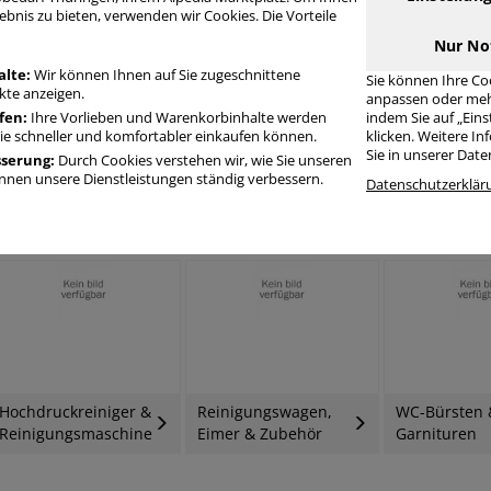
ebnis zu bieten, verwenden wir Cookies. Die Vorteile
Nur No
alte:
Wir können Ihnen auf Sie zugeschnittene
Sie können Ihre Co
te anzeigen.
anpassen oder meh
fen:
Ihre Vorlieben und Warenkorbinhalte werden
indem Sie auf „Ein
Sie schneller und komfortabler einkaufen können.
klicken. Weitere I
Sie in unserer Dat
sserung:
Durch Cookies verstehen wir, wie Sie unseren
Wischen &
Fenster- &
nen unsere Dienstleistungen ständig verbessern.
Kehren & Fegen
Datenschutzerklär
Schrubben
Glasreinigun
Hochdruckreiniger &
Reinigungswagen,
WC-Bürsten 
Reinigungsmaschinen
Eimer & Zubehör
Garnituren