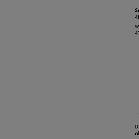
S
4
W
4
D
o