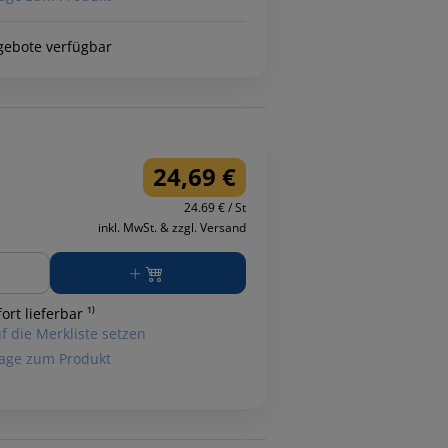
gebote verfügbar
24,69 €
24.69 € / St
inkl. MwSt. & zzgl. Versand
ge
ort lieferbar ¹⁾
f die Merkliste setzen
age zum Produkt