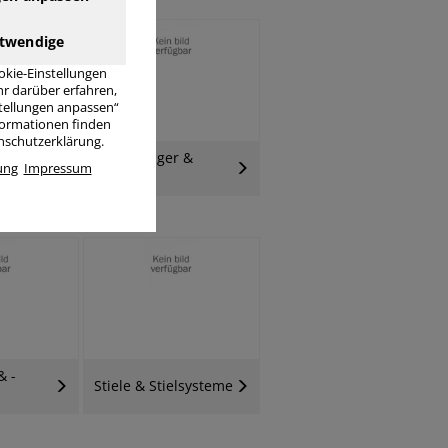
twendige
okie-Einstellungen
r darüber erfahren,
stellungen anpassen“
nformationen finden
enschutzerklärung.
Staubsauger &
ung
Impressum
g
Zubehör
& -
Stiele & Stielsysteme