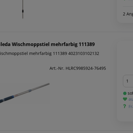
2 An
ileda
Wischmoppstiel mehrfarbig 111389
ischmoppstiel mehrfarbig 111389 4023103102132
Art.-Nr. HLRC9985924-76495
Men
sof
au
Fr