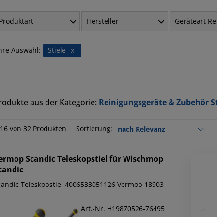
Produktart
Hersteller
Geräteart Re
hre Auswahl:
Stiele
x
rodukte aus der Kategorie:
Reinigungsgeräte & Zubehör St
-16 von 32 Produkten
Sortierung:
ermop
Scandic Teleskopstiel für Wischmop
candic
candic Teleskopstiel 4006533051126 Vermop 18903
Art.-Nr. H19870526-76495
Men