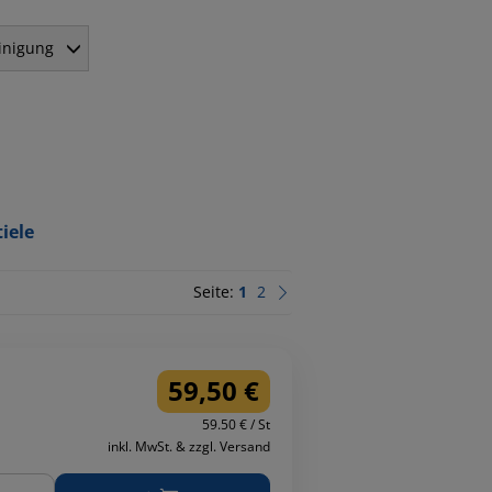
inigung
iele
Seite:
1
2
59,50 €
59.50 € / St
inkl. MwSt. & zzgl. Versand
ge