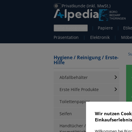
Privatkunde (inkl. MwSt.)
alle Kategorien
|
Papiere
|
Etik
Präsentation
|
Elektronik
|
Möbe
St
Hygiene / Reinigung / Erste-
Hilfe
Abfallbehälter
Erste Hilfe Produkte
Toilettenpapier
Wir nutzen Cook
Seifen
Einkaufserlebnis
R
Handtücher /
Willkommen bei Büro
Kosmetiktücher