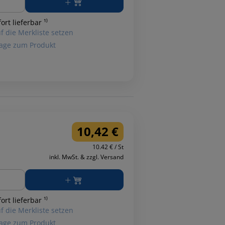
ort lieferbar ¹⁾
f die Merkliste setzen
age zum Produkt
10,42 €
10.42 € / St
inkl. MwSt. & zzgl. Versand
ge
ort lieferbar ¹⁾
f die Merkliste setzen
age zum Produkt