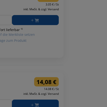
3.05 € / St
inkl. MwSt. & zzgl. Versand
ge
ort lieferbar ¹⁾
f die Merkliste setzen
age zum Produkt
14,08 €
14.08 € / St
inkl. MwSt. & zzgl. Versand
ge