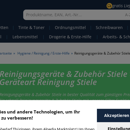
gratis Li
A-
etten
|
Tinte & Toner
|
Ordnungsmittel
|
Schreibwaren
|
l
|
Lebensmittel
|
Drogerie & Erste-Hilfe
|
Arbeits- & Sc
artseite
»
Hygiene / Reinigung / Erste-Hilfe
»
Reinigungsgeräte & Zubehör Stiel
Reinigungsgeräte & Zubehör Stiele
Geräteart Reinigung Stiele
Reinigungsgeräte & Zubehör Stiele in bester Qualität zum günstigen Pre
Sie schnell Reinigungsgeräte & Zubehör Stiele mit unserer Filter-Funktio
ies und andere Technologien, um Ihr
Akzeptieren
 zu verbessern!
einigungsgeräte & Zubehör Stiele
Einstellun
bedarf Thüringen, ihrem Alpedia Marktplatz! Um Ihnen