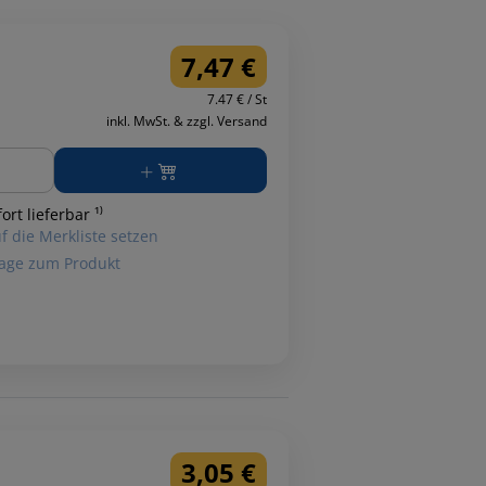
7,47 €
7.47 € / St
inkl. MwSt. & zzgl. Versand
ge
ort lieferbar ¹⁾
f die Merkliste setzen
age zum Produkt
3,05 €