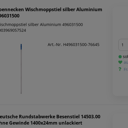
oennecken
Wischmoppstiel silber Aluminium
96031500
ischmoppstiel silber Aluminium 496031500
003969057524
Men
Art.-Nr. H496031500-76645
sof
au
Fr
eutsche Rundstabwerke
Besenstiel 14503.00
hne Gewinde 1400x24mm unlackiert