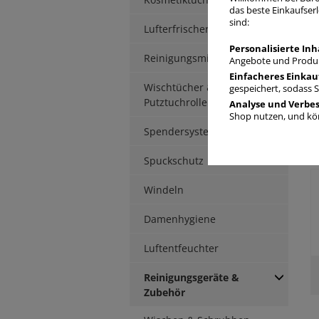
das beste Einkaufserl
sind:
Lufterfrischer
Personalisierte Inh
Reinigungsmittel
Angebote und Produk
Einfacheres Einkau
Wischtücher &
gespeichert, sodass 
Putztuchrollen
Analyse und Verbe
Shop nutzen, und kön
Spendersysteme
Spuckschutz
Windeln
Damenhygiene
Luftentfeuchter
Reinigungsgeräte &
Zubehör