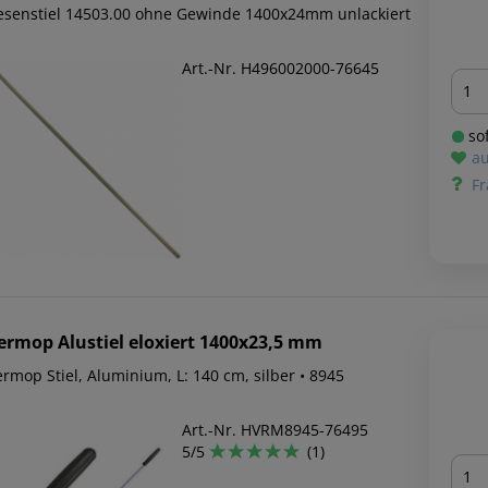
esenstiel 14503.00 ohne Gewinde 1400x24mm unlackiert
Art.-Nr. H496002000-76645
Men
sof
au
Fr
ermop
Alustiel eloxiert 1400x23,5 mm
rmop Stiel, Aluminium, L: 140 cm, silber • 8945
Art.-Nr. HVRM8945-76495
5/5
(1)
Men