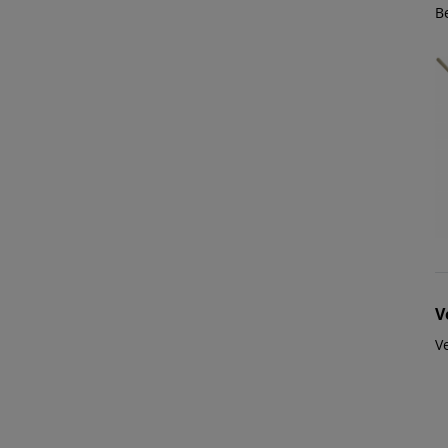
B
V
Ve