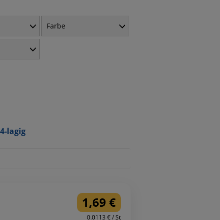
Farbe
4-lagig
1,69 €
0.0113 € / St