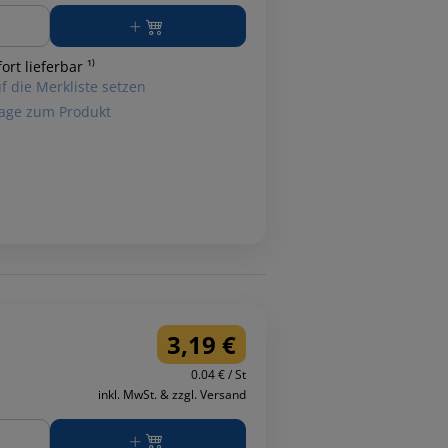
ge
ort lieferbar ¹⁾
f die Merkliste setzen
age zum Produkt
3,19 €
0.04 € / St
inkl. MwSt. & zzgl. Versand
ge