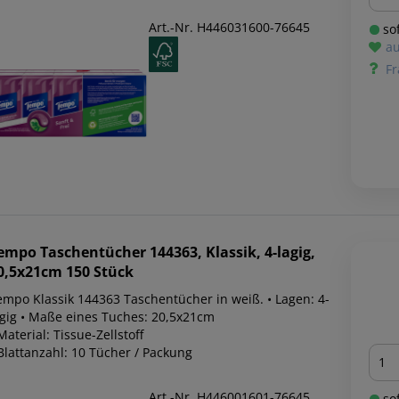
Art.-Nr. H446031600-76645
sof
au
Fr
empo
Taschentücher 144363, Klassik, 4-lagig,
0,5x21cm 150 Stück
empo Klassik 144363 Taschentücher in weiß. • Lagen: 4-
agig • Maße eines Tuches: 20,5x21cm
Material: Tissue-Zellstoff
Men
Blattanzahl: 10 Tücher / Packung
Art.-Nr. H446001601-76645
sof