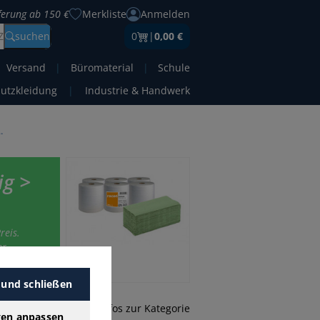
eferung ab 150 €
Merkliste
Anmelden
Z
suchen
0
|
0,00 €
Versand
|
Büromaterial
|
Schule
hutzkleidung
|
Industrie & Handwerk
tücher 4-lagig
ig >
reis.
r-
 und schließen
mehr Infos zur Kategorie
gen anpassen