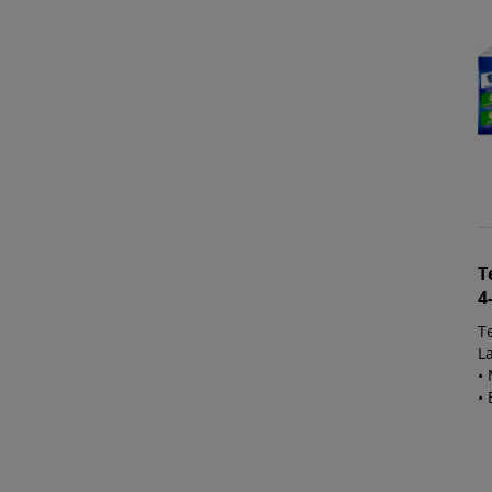
T
4
T
L
• 
•