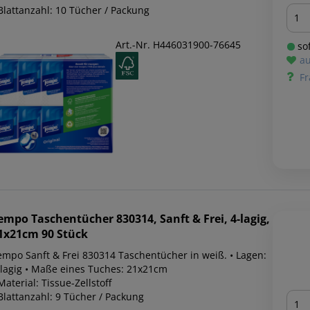
Men
Blattanzahl: 10 Tücher / Packung
Art.-Nr. H446031900-76645
sof
au
Fr
empo
Taschentücher 830314, Sanft & Frei, 4-lagig,
1x21cm 90 Stück
empo Sanft & Frei 830314 Taschentücher in weiß. • Lagen:
-lagig • Maße eines Tuches: 21x21cm
Material: Tissue-Zellstoff
Men
Blattanzahl: 9 Tücher / Packung