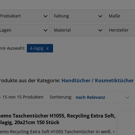
Produktart
Faltung
Maße
Lagen
Material
Hersteller
hre Auswahl:
4-lagig
x
rodukte aus der Kategorie:
Handtücher / Kosmetiktücher 
 - 15 von 15 Produkten
Sortierung:
emo
Taschentücher H1055, Recycling Extra Soft,
-lagig, 20x21cm 150 Stück
emo Recycling Extra Soft H1055 Taschentücher in weiß. •