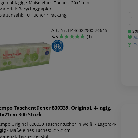
agen: 4-lagig • Maße eines Tuches: 20x21cm
Material: Recyclingpapier
Men
Blattanzahl: 10 Tücher / Packung
Art.-Nr. H446022900-76645
sof
5/5
(1)
au
Fr
empo
Taschentücher 830339, Original, 4-lagig,
1x21cm 300 Stück
empo Original 830339 Taschentücher in weiß. • Lagen: 4-
agig • Maße eines Tuches: 21x21cm
Material: Tissue-Zellstoff