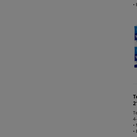
• 
T
2
T
4
• 
• 