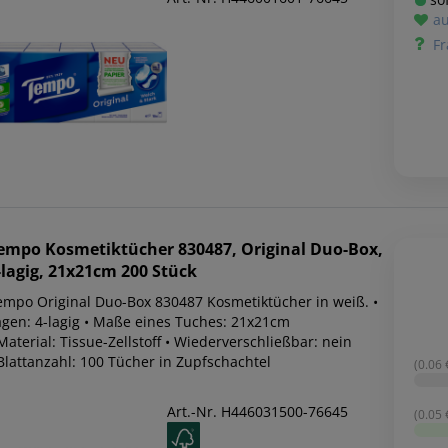
au
Fr
empo
Kosmetiktücher 830487, Original Duo-Box,
-lagig, 21x21cm 200 Stück
empo Original Duo-Box 830487 Kosmetiktücher in weiß. •
agen: 4-lagig • Maße eines Tuches: 21x21cm
Material: Tissue-Zellstoff • Wiederverschließbar: nein
 Blattanzahl: 100 Tücher in Zupfschachtel
(0.06 €
Art.-Nr. H446031500-76645
(0.05 €