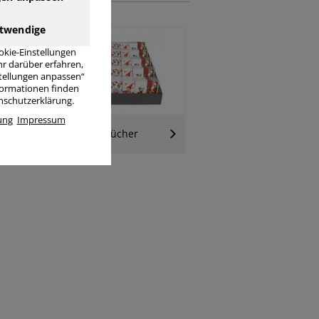
twendige
okie-Einstellungen
r darüber erfahren,
stellungen anpassen“
nformationen finden
enschutzerklärung.
ung
Impressum
her
Taschentücher