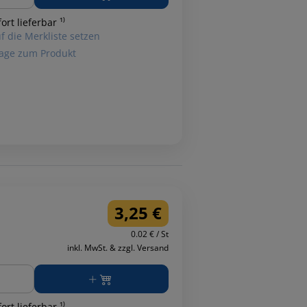
ort lieferbar ¹⁾
f die Merkliste setzen
age zum Produkt
3,25 €
0.02 € / St
inkl. MwSt. & zzgl. Versand
ge
ort lieferbar ¹⁾