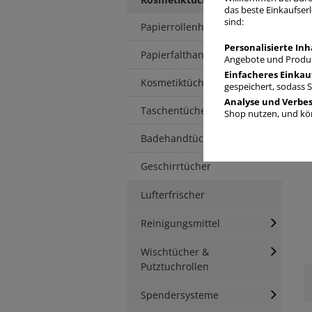
das beste Einkaufserl
sind:
Papierrollenhandtücher
Personalisierte Inh
Papierfalthandtücher
Angebote und Produk
Einfacheres Einkau
Kosmetiktücher
gespeichert, sodass 
Analyse und Verbe
Taschentücher
Shop nutzen, und kön
Badehandtücher
Geschirrtücher
Lufterfrischer
Reinigungsmittel
Wischtücher &
Putztuchrollen
Spendersysteme