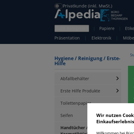
Privatkunde (inkl. MwSt.)
alle Kategorien
|
Papiere
|
Etik
Präsentation
|
Elektronik
|
Möbe
St
Hygiene / Reinigung / Erste-
Hilfe
Abfallbehälter
Erste Hilfe Produkte
Toilettenpapier
Wir nutzen Cook
Seifen
Einkaufserlebnis
Handtücher /
H
Willkommen bei Büro
Kosmetiktücher