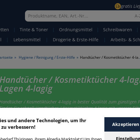
gratis Li
A-
etten
|
Tinte & Toner
|
Ordnungsmittel
|
Schreibwaren
|
l
|
Lebensmittel
|
Drogerie & Erste-Hilfe
|
Arbeits- & Sc
artseite
»
Hygiene / Reinigung / Erste-Hilfe
»
Handtücher / Kosmetik
Handtücher / Kosmetiktücher 4-lag
Lagen 4-lagig
Handtücher / Kosmetiktücher 4-lagig in bester Qualität zum günstigen P
Finden Sie schnell Handtücher / Kosmetiktücher 4-lagig mit unserer Filte
Funktion.
ies und andere Technologien, um Ihr
Akzeptieren
 zu verbessern!
andtücher / Kosmetiktücher 4-lagig
Einstellun
bedarf Thüringen, ihrem Alpedia Marktplatz! Um Ihnen