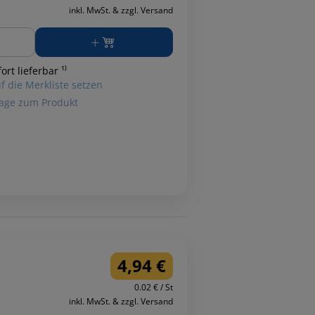
inkl. MwSt. & zzgl. Versand
ge
ort lieferbar ¹⁾
f die Merkliste setzen
age zum Produkt
4,94 €
0.02 € / St
inkl. MwSt. & zzgl. Versand