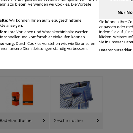
ebnis zu bieten, verwenden wir Cookies. Die Vorteile
Nur No
alte:
Wir können Ihnen auf Sie zugeschnittene
Sie können Ihre Co
te anzeigen.
anpassen oder meh
fen:
Ihre Vorlieben und Warenkorbinhalte werden
indem Sie auf „Ein
Sie schneller und komfortabler einkaufen können.
klicken. Weitere I
Sie in unserer Dat
sserung:
Durch Cookies verstehen wir, wie Sie unseren
nen unsere Dienstleistungen ständig verbessern.
Datenschutzerklär
Papierrollenhandtücher
Papierfalthandtücher
Kosmetiktüc
Badehandtücher
Geschirrtücher