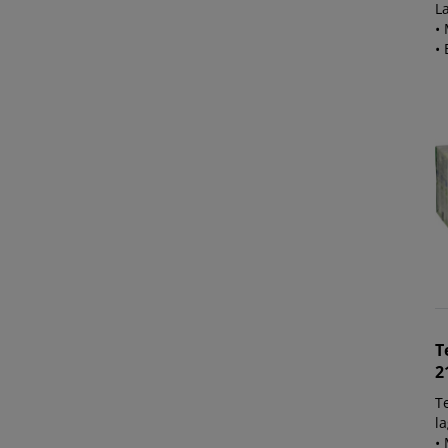
L
• 
• 
T
2
T
l
• 