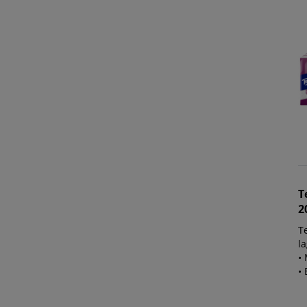
T
2
T
l
• 
• 