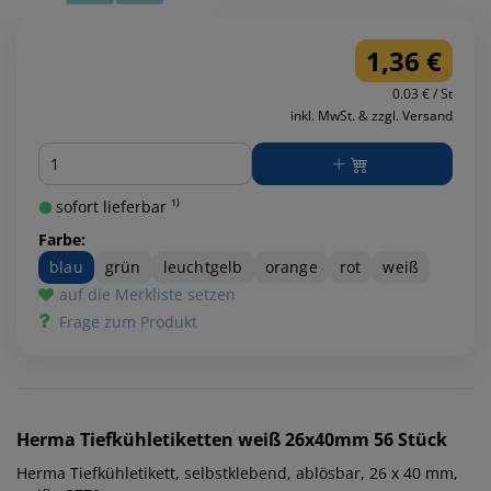
1,36 €
0.03 € / St
inkl. MwSt. & zzgl. Versand
Menge
sofort lieferbar ¹⁾
Farbe:
blau
grün
leuchtgelb
orange
rot
weiß
auf die Merkliste setzen
Frage zum Produkt
Herma
Tiefkühletiketten weiß 26x40mm 56 Stück
Herma Tiefkühletikett, selbstklebend, ablösbar, 26 x 40 mm,