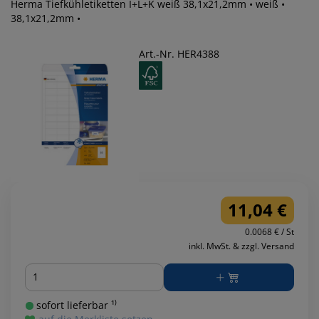
Herma Tiefkühletiketten I+L+K weiß 38,1x21,2mm • weiß •
38,1x21,2mm •
Art.-Nr. HER4388
11,04 €
0.0068 € / St
inkl. MwSt. & zzgl. Versand
Menge
sofort lieferbar ¹⁾