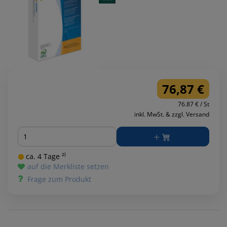
76,87 €
76.87 € / St
inkl. MwSt. & zzgl. Versand
Menge
ca. 4 Tage ²⁾
auf die Merkliste setzen
Frage zum Produkt