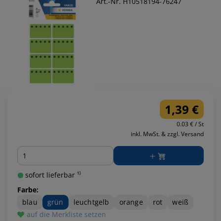
Art.-Nr. H10518194-76247
1,39 €
0.03 € / St
inkl. MwSt. & zzgl. Versand
Menge
sofort lieferbar ¹⁾
Farbe:
blau
grün
leuchtgelb
orange
rot
weiß
auf die Merkliste setzen