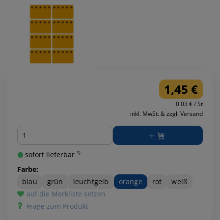
1,45 €
0.03 € / St
inkl. MwSt. & zzgl. Versand
Menge
sofort lieferbar ¹⁾
Farbe:
blau
grün
leuchtgelb
orange
rot
weiß
auf die Merkliste setzen
Frage zum Produkt