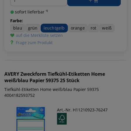
sofort lieferbar ¹⁾
Farbe:
blau
grün
leuchtgelb
orange
rot
weiß
auf die Merkliste setzen
Frage zum Produkt
AVERY Zweckform
Tiefkühl-Etiketten Home
weiß/blau Papier 59375 25 Stück
Tiefkühl-Etiketten Home weiß/blau Papier 59375
4004182593752
Art.-Nr. H11210923-76247