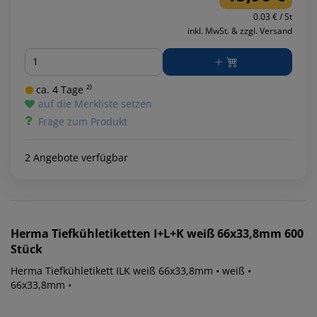
0.03 € / St
inkl. MwSt. & zzgl. Versand
Menge
ca. 4 Tage ²⁾
auf die Merkliste setzen
Frage zum Produkt
2 Angebote verfügbar
Herma
Tiefkühletiketten I+L+K weiß 66x33,8mm 600
Stück
Herma Tiefkühletikett ILK weiß 66x33,8mm • weiß •
66x33,8mm •