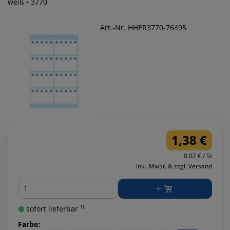
weiß • 3770
Art.-Nr. HHER3770-76495
1,38 €
0.02 € / St
inkl. MwSt. & zzgl. Versand
Menge
sofort lieferbar ¹⁾
Farbe: