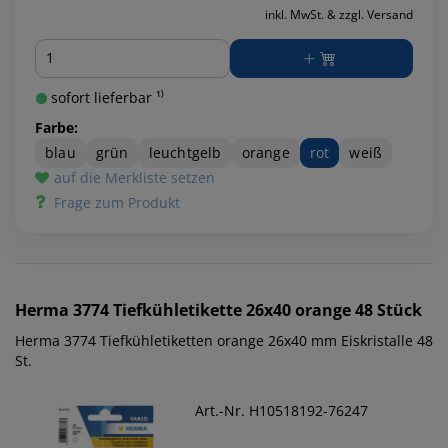
inkl. MwSt. & zzgl. Versand
Menge
sofort lieferbar ¹⁾
Farbe:
blau
grün
leuchtgelb
orange
rot
weiß
auf die Merkliste setzen
Frage zum Produkt
Herma
3774 Tiefkühletikette 26x40 orange 48 Stück
Herma 3774 Tiefkühletiketten orange 26x40 mm Eiskristalle 48
St.
Art.-Nr. H10518192-76247