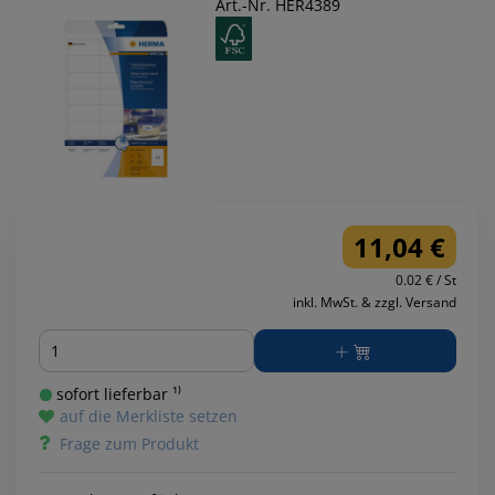
Art.-Nr. HER4389
11,04 €
0.02 € / St
inkl. MwSt. & zzgl. Versand
Menge
sofort lieferbar ¹⁾
auf die Merkliste setzen
Frage zum Produkt