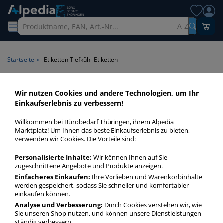
A-Z
Startseite
»
Etiketten Tiefkühl-Etiketten
Etiketten Tiefkühl-Etiketten >
Wir nutzen Cookies und andere Technologien, um Ihr
Einkaufserlebnis zu verbessern!
Produktart Tiefkühl-Etiketten
Willkommen bei Bürobedarf Thüringen, ihrem Alpedia
Etiketten Tiefkühl-Etiketten in bester Qualität zum günstigen
Marktplatz! Um Ihnen das beste Einkaufserlebnis zu bieten,
verwenden wir Cookies. Die Vorteile sind:
Preis. Finden Sie schnell Etiketten Tiefkühl-Etiketten mit
unserer Filter-Funktion.
Personalisierte Inhalte:
Wir können Ihnen auf Sie
zugeschnittene Angebote und Produkte anzeigen.
Einfacheres Einkaufen:
Ihre Vorlieben und Warenkorbinhalte
Etiketten Tiefkühl-Etiketten
werden gespeichert, sodass Sie schneller und komfortabler
mehr Infos zur Kategorie
einkaufen können.
Analyse und Verbesserung:
Durch Cookies verstehen wir, wie
Sie unseren Shop nutzen, und können unsere Dienstleistungen
ständig verbessern.