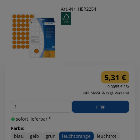
Art.-Nr. HER2254
5,31 €
0.0055 € / St
inkl. MwSt. & zzgl. Versand
Menge
sofort lieferbar ¹⁾
Farbe:
blau
gelb
grün
leuchtorange
leuchtrot