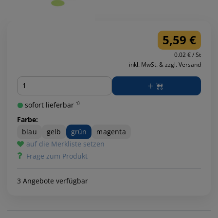
5,59 €
0.02 € / St
inkl. MwSt. & zzgl. Versand
Menge
sofort lieferbar ¹⁾
Farbe:
blau
gelb
grün
magenta
auf die Merkliste setzen
Frage zum Produkt
3 Angebote verfügbar