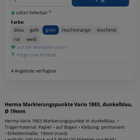
sofort lieferbar ¹⁾
Farbe:
blau
gelb
grün
leuchtorange
leuchtrot
rot
weiß
auf die Merkliste setzen
Frage zum Produkt
4 Angebote verfügbar
Herma
Markierungspunkte Vario 1883, dunkelblau,
Ø 19mm
Herma Vario 1883 Markierungspunkte in dunkelblau. •
Trägermaterial: Papier • auf Bogen • Klebung: permanent
• Etikettenmaße: 19mm (rund)
• enthält: 100 Stück auf 5 Blatt (20 Etiketten pro Blatt)