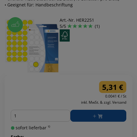
• Geeignet für: Handbeschriftung
Art.-Nr. HER2251
5/5
(1)
5,31 €
0.0041 € / St
inkl. MwSt. & zzgl. Versand
Menge
sofort lieferbar ¹⁾
Farbe: