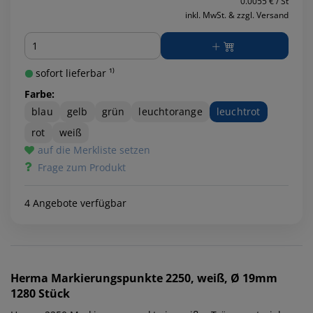
0.0055 € / St
inkl. MwSt. & zzgl. Versand
Menge
sofort lieferbar ¹⁾
Farbe:
blau
gelb
grün
leuchtorange
leuchtrot
rot
weiß
auf die Merkliste setzen
Frage zum Produkt
4 Angebote verfügbar
Herma
Markierungspunkte 2250, weiß, Ø 19mm
1280 Stück