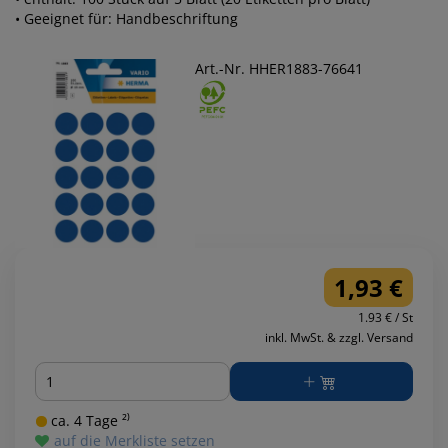
• Geeignet für: Handbeschriftung
Art.-Nr. HHER1883-76641
1,93 €
1.93 € / St
inkl. MwSt. & zzgl. Versand
Menge
ca. 4 Tage ²⁾
auf die Merkliste setzen