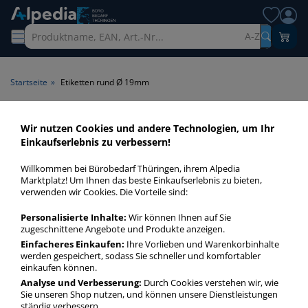
A-Z
Startseite
»
Etiketten rund Ø 19mm
Etiketten rund Ø 19mm >
Wir nutzen Cookies und andere Technologien, um Ihr
Einkaufserlebnis zu verbessern!
Form rund > Maße Ø 19mm
Willkommen bei Bürobedarf Thüringen, ihrem Alpedia
Etiketten rund Ø 19mm in bester Qualität zum günstigen
Marktplatz! Um Ihnen das beste Einkaufserlebnis zu bieten,
verwenden wir Cookies. Die Vorteile sind:
Preis. Finden Sie schnell Etiketten rund Ø 19mm mit unserer
Filter-Funktion.
Personalisierte Inhalte:
Wir können Ihnen auf Sie
zugeschnittene Angebote und Produkte anzeigen.
Einfacheres Einkaufen:
Ihre Vorlieben und Warenkorbinhalte
Etiketten rund Ø 19mm
werden gespeichert, sodass Sie schneller und komfortabler
mehr Infos zur Kategorie
einkaufen können.
Analyse und Verbesserung:
Durch Cookies verstehen wir, wie
Sie unseren Shop nutzen, und können unsere Dienstleistungen
ständig verbessern.