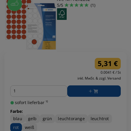
5/5
(1)
5,31 €
0.0041 € / St
inkl. MwSt. & zzgl. Versand
Menge
sofort lieferbar ¹⁾
Farbe:
blau
gelb
grün
leuchtorange
leuchtrot
rot
weiß