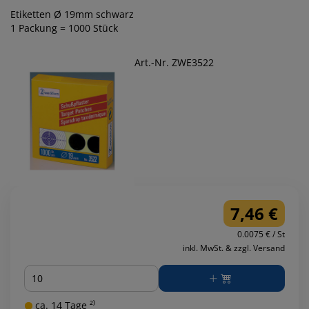
Etiketten Ø 19mm schwarz
1 Packung = 1000 Stück
Art.-Nr. ZWE3522
7,46 €
0.0075 € / St
inkl. MwSt. & zzgl. Versand
Menge
ca. 14 Tage ²⁾