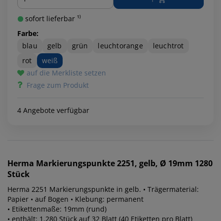
sofort lieferbar ¹⁾
Farbe:
blau
gelb
grün
leuchtorange
leuchtrot
rot
weiß
auf die Merkliste setzen
Frage zum Produkt
4 Angebote verfügbar
Herma
Markierungspunkte 2251, gelb, Ø 19mm 1280
Stück
Herma 2251 Markierungspunkte in gelb. • Trägermaterial:
Papier • auf Bogen • Klebung: permanent
• Etikettenmaße: 19mm (rund)
• enthält: 1.280 Stück auf 32 Blatt (40 Etiketten pro Blatt)