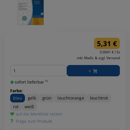
5,31 €
0.0041 € / St
inkl. MwSt. & zzgl. Versand
Menge
sofort lieferbar ¹⁾
Farbe:
blau
gelb
grün
leuchtorange
leuchtrot
rot
weiß
auf die Merkliste setzen
Frage zum Produkt