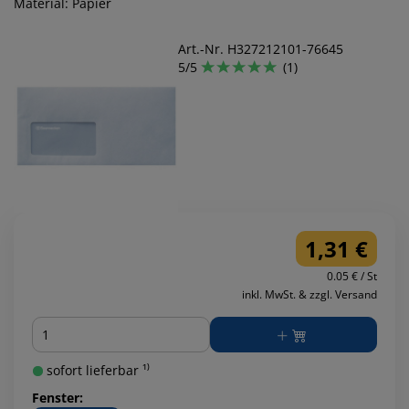
Material: Papier
Art.-Nr. H327212101-76645
5/5
(1)
1,31 €
0.05 € / St
inkl. MwSt. & zzgl. Versand
Menge
sofort lieferbar ¹⁾
Fenster: