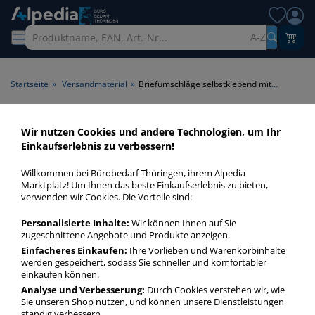
A-Z
Startseite
»
Versandmaterial
»
Briefumschläge selbstklebend mit Fenster
Briefumschläge
Wir nutzen Cookies und andere Technologien, um Ihr
Einkaufserlebnis zu verbessern!
selbstklebend mit Fenster >
Fenster mit Fenster > Klebung
Willkommen bei Bürobedarf Thüringen, ihrem Alpedia
Marktplatz! Um Ihnen das beste Einkaufserlebnis zu bieten,
selbstklebend
verwenden wir Cookies. Die Vorteile sind:
Briefumschläge mit Fenster selbstklebend in bester Qualität
Personalisierte Inhalte:
Wir können Ihnen auf Sie
zugeschnittene Angebote und Produkte anzeigen.
zum günstigen Preis. Finden Sie schnell Briefumschläge mit
Einfacheres Einkaufen:
Ihre Vorlieben und Warenkorbinhalte
Fenster selbstklebend mit unserer Filter-Funktion.
werden gespeichert, sodass Sie schneller und komfortabler
einkaufen können.
Analyse und Verbesserung:
Durch Cookies verstehen wir, wie
Briefumschläge selbstklebend mit Fenster
Sie unseren Shop nutzen, und können unsere Dienstleistungen
mehr Infos zur Kategorie
ständig verbessern.