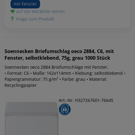
mit Fenster
auf die Merkliste setzen
Frage zum Produkt
Soennecken
Briefumschlag oeco 2884, C6, mit
Fenster, selbstklebend, 75g, grau 1000 Stück
Soennecken oeco 2884 Briefumschläge mit Fenster.
• Format: C6 • Maße: 162x114mm • Klebung: selbstklebend •
Papiergrammatur: 75 g/m² • Farbe: grau • Material:
Recyclingpapier
Art.-Nr. H327267601-76645