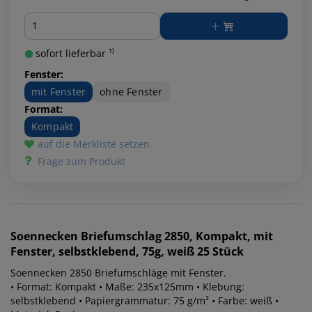
Menge
sofort lieferbar ¹⁾
Fenster:
mit Fenster
ohne Fenster
Format:
Kompakt
auf die Merkliste setzen
Frage zum Produkt
Soennecken
Briefumschlag 2850, Kompakt, mit
Fenster, selbstklebend, 75g, weiß 25 Stück
Soennecken 2850 Briefumschläge mit Fenster.
• Format: Kompakt • Maße: 235x125mm • Klebung:
selbstklebend • Papiergrammatur: 75 g/m² • Farbe: weiß •