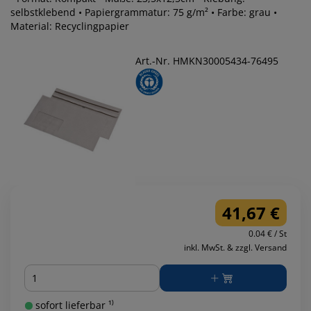
selbstklebend • Papiergrammatur: 75 g/m² • Farbe: grau •
Material: Recyclingpapier
Art.-Nr. HMKN30005434-76495
41,67 €
0.04 € / St
inkl. MwSt. & zzgl. Versand
Menge
sofort lieferbar ¹⁾