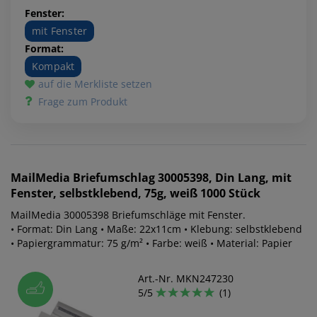
Fenster:
mit Fenster
Format:
Kompakt
auf die Merkliste setzen
Frage zum Produkt
MailMedia
Briefumschlag 30005398, Din Lang, mit
Fenster, selbstklebend, 75g, weiß 1000 Stück
MailMedia 30005398 Briefumschläge mit Fenster.
• Format: Din Lang • Maße: 22x11cm • Klebung: selbstklebend
• Papiergrammatur: 75 g/m² • Farbe: weiß • Material: Papier
Art.-Nr. MKN247230
5/5
(1)