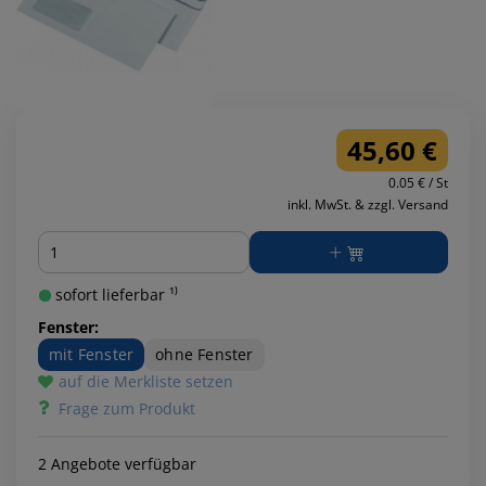
45,60 €
0.05 € / St
inkl. MwSt. & zzgl. Versand
Menge
sofort lieferbar ¹⁾
Fenster:
mit Fenster
ohne Fenster
auf die Merkliste setzen
Frage zum Produkt
2 Angebote verfügbar