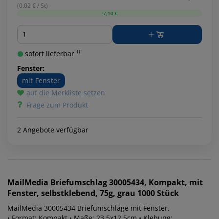
(0.02 € / St)
-7,10 €
Menge
sofort lieferbar ¹⁾
Fenster:
mit Fenster
auf die Merkliste setzen
Frage zum Produkt
2 Angebote verfügbar
MailMedia
Briefumschlag 30005434, Kompakt, mit
Fenster, selbstklebend, 75g, grau 1000 Stück
MailMedia 30005434 Briefumschläge mit Fenster.
• Format: Kompakt • Maße: 23,5x12,5cm • Klebung: