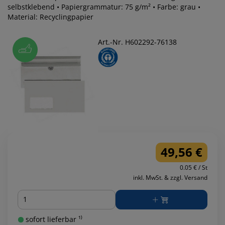
selbstklebend • Papiergrammatur: 75 g/m² • Farbe: grau •
Material: Recyclingpapier
Art.-Nr. H602292-76138
49,56 €
0.05 € / St
inkl. MwSt. & zzgl. Versand
Menge
sofort lieferbar ¹⁾