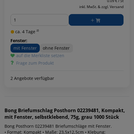
0.09 € / St
inkl. MwSt. & zzgl. Versand
Menge
ca. 4 Tage ²⁾
Fenster:
mit Fenster
ohne Fenster
auf die Merkliste setzen
Frage zum Produkt
2 Angebote verfügbar
Bong
Briefumschlag Posthorn 02239481, Kompakt,
mit Fenster, selbstklebend, 75g, grau 1000 Stück
Bong Posthorn 02239481 Briefumschläge mit Fenster.
• Format: Kompakt • Maße: 23,5x12,5cm • Klebung: