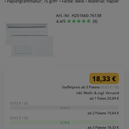
• Papiergrammatur: 75 g/m² • Farbe: weiß • Material: Papier
Art.-Nr. H251660-76138
4.4/5
(9)
18,33 €
Staffelpreis ab 3 Pakete
(0.02 € / St)
inkl. MwSt. & zzgl. Versand
ab 1 Paket 20,69 €
(0.02 € / St)
-0,00 €
ab 2 Pakete 19,64 €
(0.02 € / St)
-2,12 €
ab 3 Pakete 18,33 €