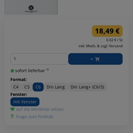
18,49 €
0.02 € / St
inkl. MwSt. & zzgl. Versand
Menge
sofort lieferbar ¹⁾
Format:
C4
C5
C6
Din Lang
Din Lang+ (C6/5)
Fenster:
mit Fenster
auf die Merkliste setzen
Frage zum Produkt