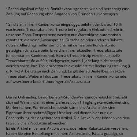
³
Rechnungskauf möglich, Bonität vorausgesetzt, wir sind berechtigt eine
Zahlung auf Rechnung ohne Angaben von Gründen zu verweigern.
⁴
Sind Sie in Ihrem Kundenkonto eingeloggt, belohnt der bis auf 10 %
wachsende Treuerabatt Ihre Treure bei regulären Einkäufen direkt in
unserem Shop. Entsprechend werden nur Warenkörbe automatisch
rabattiert, die keine Aktionspreise, Gutscheine oder anderen Rabatte
nutzen. Allerdings helfen sämtliche mit demselben Kundenkonto
getätigten Umsätze beim Erreichen Ihrer aktuellen Treuerabattstufe
(einsehbar im Kundenkonto). Gemäß Treueprinzip wird die aktuelle
Treuerabattstufe auf 0 zurückgesetzt, wenn 1 Jahr lang nicht bestellt
werden sollte. Ihre Treuerabattstufe aktualisiert mit Rechnungsstellung (i.
d. R. 1–2 Arbeitstage nach Zahlung). Es gilt der zu Bestellbeginn aktive
Treuerabatt. Weitere Infos zum Treuerabatt in Ihrem Kundenkonto oder
auf
www.buero-bedarf-thueringen.de/treuerabatt
Die im Onlineshop beworbene 24-Stunden-Versandbereitschaft bezieht
sich auf Waren, die mit einer Lieferzeit von 1 Tag(e) gekennzeichnet sind.
Markennamen, Warenzeichen sowie sämtliche Artikelbilder sind
Eigentum ihrer rechtmäßigen Urheber und dienen hier nur zur
Beschreibung der angebotenen Artikel. Die Artikelbilder können von den
tatsächlichen Produkten abweichen.
Ist ein Artikel mit einem Aktionspreis, oder einer Rabattaktion versehen,
haben Sie eine Bestellung mit einem Aktionspreis, Rabatt getätigt, so