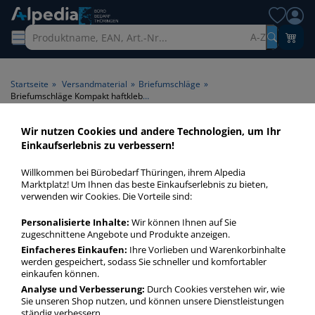
A-Z
Startseite
»
Versandmaterial
»
Briefumschläge
»
Briefumschläge Kompakt haftklebend
Wir nutzen Cookies und andere Technologien, um Ihr
Briefumschläge Kompakt
Einkaufserlebnis zu verbessern!
haftklebend > Klebung
Willkommen bei Bürobedarf Thüringen, ihrem Alpedia
haftklebend
Marktplatz! Um Ihnen das beste Einkaufserlebnis zu bieten,
verwenden wir Cookies. Die Vorteile sind:
Briefumschläge Kompakt haftklebend in bester Qualität zum
Personalisierte Inhalte:
Wir können Ihnen auf Sie
günstigen Preis. Finden Sie schnell Briefumschläge Kompakt
zugeschnittene Angebote und Produkte anzeigen.
haftklebend mit unserer Filter-Funktion.
Einfacheres Einkaufen:
Ihre Vorlieben und Warenkorbinhalte
werden gespeichert, sodass Sie schneller und komfortabler
einkaufen können.
Briefumschläge Kompakt haftklebend
Analyse und Verbesserung:
Durch Cookies verstehen wir, wie
Sie unseren Shop nutzen, und können unsere Dienstleistungen
mehr Infos zur Kategorie
ständig verbessern.