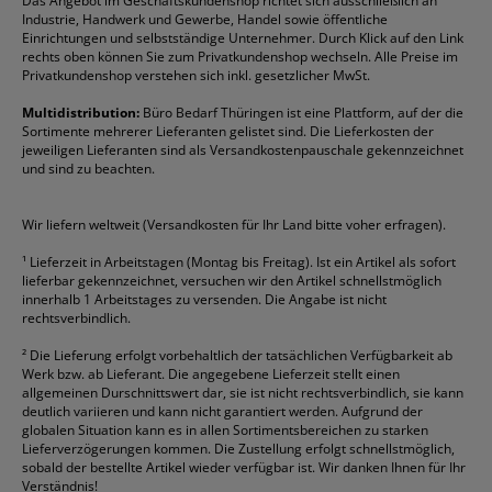
Das Angebot im Geschäftskundenshop richtet sich ausschließlich an
Rabatte & Aktionen
Etiketten
Edding
Korrekturmittel
Pilot
Tintenroller
Industrie, Handwerk und Gewerbe, Handel sowie öffentliche
Einrichtungen und selbstständige Unternehmer. Durch Klick auf den Link
Fineliner
Esselte
Kugelschreiber
Pritt
Tintenpatronen
rechts oben können Sie zum Privatkundenshop wechseln. Alle Preise im
Folienschreiber
Faber-Castell
Mappen
Schneider
Toilettenpapier
Privatkundenshop verstehen sich inkl. gesetzlicher MwSt.
Formulare
Fellowes
Ordner
Stabilo
Toner
Multidistribution:
Büro Bedarf Thüringen ist eine Plattform, auf der die
Sortimente mehrerer Lieferanten gelistet sind. Die Lieferkosten der
Gelschreiber
Franken
Packband
Staedtler
Versandmaterial
jeweiligen Lieferanten sind als Versandkostenpauschale gekennzeichnet
Geschäftsbücher
Fripa
Permanentmarker
Tesa
Versandtaschen
und sind zu beachten.
HAN
Tipp-Ex
HP
alle Marken anzeigen
Wir liefern weltweit (Versandkosten für Ihr Land bitte voher erfragen).
¹
Lieferzeit in Arbeitstagen (Montag bis Freitag). Ist ein Artikel als sofort
lieferbar gekennzeichnet, versuchen wir den Artikel schnellstmöglich
innerhalb 1 Arbeitstages zu versenden. Die Angabe ist nicht
rechtsverbindlich.
²
Die Lieferung erfolgt vorbehaltlich der tatsächlichen Verfügbarkeit ab
Werk bzw. ab Lieferant. Die angegebene Lieferzeit stellt einen
allgemeinen Durschnittswert dar, sie ist nicht rechtsverbindlich, sie kann
deutlich variieren und kann nicht garantiert werden. Aufgrund der
globalen Situation kann es in allen Sortimentsbereichen zu starken
Lieferverzögerungen kommen. Die Zustellung erfolgt schnellstmöglich,
sobald der bestellte Artikel wieder verfügbar ist. Wir danken Ihnen für Ihr
Verständnis!