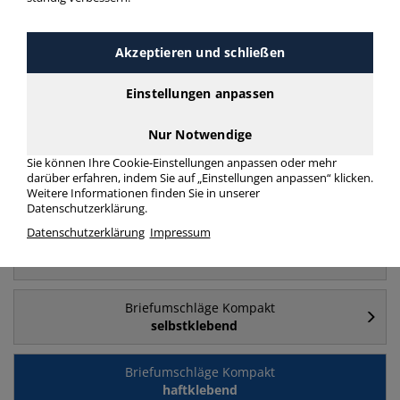
Akzeptieren und schließen
Häufig gesucht
Einstellungen anpassen
Briefumschläge Kompakt
Kompakt
Nur Notwendige
Sie können Ihre Cookie-Einstellungen anpassen oder mehr
darüber erfahren, indem Sie auf „Einstellungen anpassen“ klicken.
Briefumschläge Kompakt
Weitere Informationen finden Sie in unserer
mit Fenster
Datenschutzerklärung.
Datenschutzerklärung
Impressum
Briefumschläge Kompakt
ohne Fenster
Briefumschläge Kompakt
selbstklebend
Briefumschläge Kompakt
haftklebend