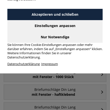
mehr Infos zur Kategorie
Akzeptieren und schließen
Häufig gesucht
Einstellungen anpassen
Briefumschläge Din Lang
Nur Notwendige
mit Fenster
Sie können Ihre Cookie-Einstellungen anpassen oder mehr
darüber erfahren, indem Sie auf „Einstellungen anpassen“ klicken.
Weitere Informationen finden Sie in unserer
Briefumschläge Din Lang
Datenschutzerklärung.
ohne Fenster
Datenschutzerklärung
Impressum
Briefumschläge Din Lang
mit Fenster - 1000 Stück
Briefumschläge Din Lang
mit Fenster - haftklebend
Briefumschläge Din Lang