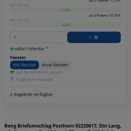
ab 2 Pakete 11,15 €
(0.11 € / St)
-1,24 €
ab 3 Pakete 10,59 €
(0.11 € / St)
-3,53 €
Menge
sofort lieferbar ¹⁾
Fenster:
mit Fenster
ohne Fenster
auf die Merkliste setzen
Frage zum Produkt
2 Angebote verfügbar
Bong
Briefumschlag Posthorn 02220617, Din Lang,