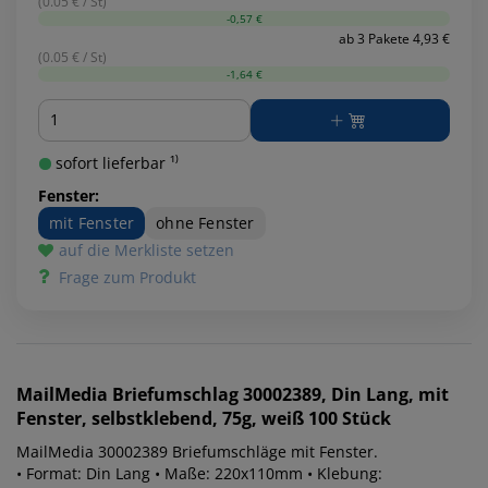
(0.05 € / St)
-0,57 €
ab 3 Pakete 4,93 €
(0.05 € / St)
-1,64 €
Menge
sofort lieferbar ¹⁾
Fenster:
mit Fenster
ohne Fenster
auf die Merkliste setzen
Frage zum Produkt
MailMedia
Briefumschlag 30002389, Din Lang, mit
Fenster, selbstklebend, 75g, weiß 100 Stück
MailMedia 30002389 Briefumschläge mit Fenster.
• Format: Din Lang • Maße: 220x110mm • Klebung: