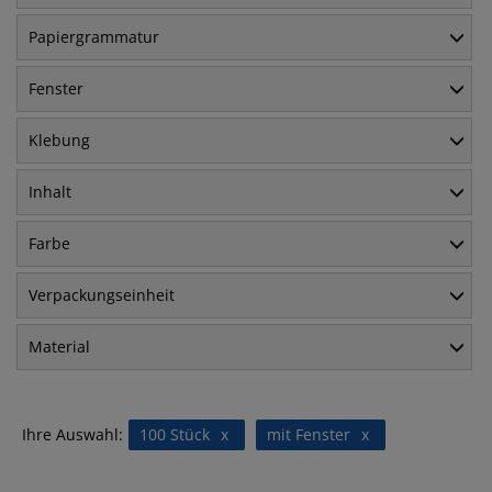
Papiergrammatur
Fenster
Klebung
Inhalt
Farbe
Verpackungseinheit
Material
Ihre Auswahl:
100 Stück
x
mit Fenster
x