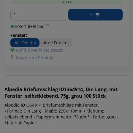
-7,53 €
Menge
sofort lieferbar ¹⁾
Fenster:
mit Fenster
ohne Fenster
auf die Merkliste setzen
Frage zum Produkt
Alpedia
Briefumschlag ID1364914, Din Lang, mit
Fenster, selbstklebend, 75g, grau 100 Stück
Alpedia ID1364914 Briefumschläge mit Fenster.
• Format: Din Lang • Maße: 220x110mm • Klebung:
selbstklebend • Papiergrammatur: 75 g/m² • Farbe: grau •
Material: Papier