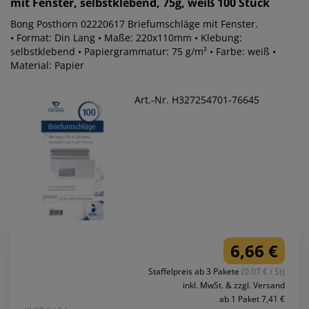
mit Fenster, selbstklebend, 75g, weiß 100 Stück
Bong Posthorn 02220617 Briefumschläge mit Fenster.
• Format: Din Lang • Maße: 220x110mm • Klebung:
selbstklebend • Papiergrammatur: 75 g/m² • Farbe: weiß •
Material: Papier
Art.-Nr. H327254701-76645
6,66 €
Staffelpreis ab 3 Pakete
(0.07 € / St)
inkl. MwSt. & zzgl. Versand
ab 1 Paket 7,41 €