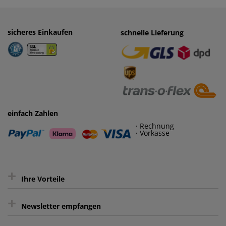
sicheres Einkaufen
einfaches Zahlen
schnelle Lieferung
· Rechnung
· Vorkasse
einfach Zahlen
· Rechnung
· Vorkasse
+
Ihre Vorteile
+
gratis Lieferung ab 150 € Warenwert
Newsletter empfangen
Kauf auf Rechnung³