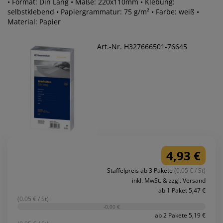
• Format: Din Lang • Maße: 220x110mm • Klebung:
selbstklebend • Papiergrammatur: 75 g/m² • Farbe: weiß •
Material: Papier
Art.-Nr. H327666501-76645
4,93 €
Staffelpreis ab 3 Pakete
(0.05 € / St)
inkl. MwSt. & zzgl. Versand
ab 1 Paket 5,47 €
(0.05 € / St)
-0,00 €
ab 2 Pakete 5,19 €