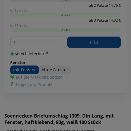
-0,00 €
ab 2 Pakete 14,76 €
(0.15 € / St)
-1,64 €
ab 3 Pakete 14,02 €
(0.14 € / St)
-4,68 €
Menge
sofort lieferbar ¹⁾
Fenster:
mit Fenster
ohne Fenster
auf die Merkliste setzen
Frage zum Produkt
Soennecken
Briefumschlag 1309, Din Lang, mit
Fenster, haftklebend, 80g, weiß 100 Stück