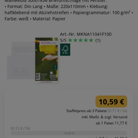
MailMedia 30001836 Briefumschläge mit Fenster.
• Format: Din Lang • Maße: 220x110mm • Klebung:
haftklebend mit Abziehstreifen • Papiergrammatur: 100 g/m² •
Farbe: weiß • Material: Papier
Art.-Nr. MKNA11041F100
5/5
(1)
10,59 €
Staffelpreis ab 3 Pakete
(0.11 € / St)
inkl. MwSt. & zzgl. Versand
ab 1 Paket 11,77 €
(0.12 € / St)
-0,00 €