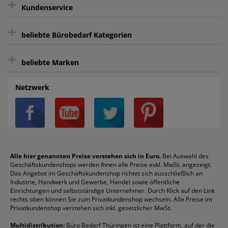
+
Keine unerwünschte Werbung
Kundenservice
sicher Shoppen durch SSL
+
Bewertungs-Community
Sie können sich zu jeder Zeit abmelden.
Kontakt
beliebte Bürobedarf Kategorien
intelligentes Kundenkonto
Bürobedarf-Ratgeber
+
FAQ
Aktenvernichter
Haftnotizen
Prospekthüllen
beliebte Marken
Auftragspauschale
Archivboxen
Hängeregistratur
Registraturen
AGB
Batterien
Alco
Heftgeräte
Landré
Rückenschilder
Netzwerk
Datenschutz
Bleistifte
Avery/Zweckform
Heftstreifen
Leitz
Radiergummis
Privatsphäre-Einstellungen
Blöcke
Bic
Kaffee
Läufer
Schnellhefter
Über uns
Boardmarker
Canon
Klebeband
Melitta
Sichthüllen
Impressum
Briefablagen
Color Copy
Klebestifte
Navigator
Stehsammler
Reklamation / Retouren
Briefumschläge
Durable
Klemmmappen
Pentel
Taschenrechner
Alle hier genannten Preise verstehen sich in Euro.
Bei Auswahl des
Geschäftskundenshops werden Ihnen alle Preise exkl. MwSt. angezeigt.
Vertrag widerrufen (Privatkunden)
Druckerpatronen
DYMO
Kopierpapier
Pelikan
Textmarker
Das Angebot im Geschäftskundenshop richtet sich ausschließlich an
Rabatte & Aktionen
Etiketten
Edding
Korrekturmittel
Pilot
Tintenroller
Industrie, Handwerk und Gewerbe, Handel sowie öffentliche
Einrichtungen und selbstständige Unternehmer. Durch Klick auf den Link
Fineliner
Esselte
Kugelschreiber
Pritt
Tintenpatronen
rechts oben können Sie zum Privatkundenshop wechseln. Alle Preise im
Folienschreiber
Faber-Castell
Mappen
Schneider
Toilettenpapier
Privatkundenshop verstehen sich inkl. gesetzlicher MwSt.
Formulare
Fellowes
Ordner
Stabilo
Toner
Multidistribution:
Büro Bedarf Thüringen ist eine Plattform, auf der die