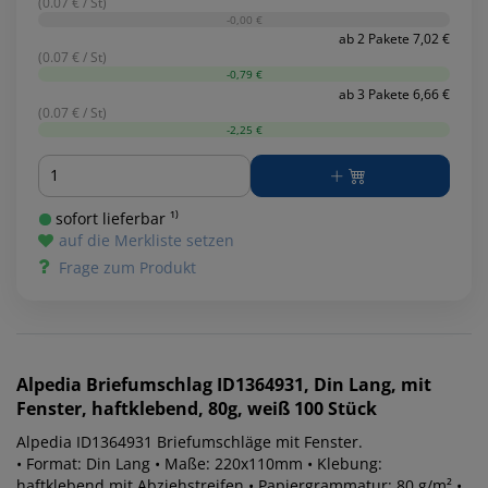
(0.07 € / St)
-0,00 €
ab 2 Pakete 7,02 €
(0.07 € / St)
-0,79 €
ab 3 Pakete 6,66 €
(0.07 € / St)
-2,25 €
Menge
sofort lieferbar ¹⁾
auf die Merkliste setzen
Frage zum Produkt
Alpedia
Briefumschlag ID1364931, Din Lang, mit
Fenster, haftklebend, 80g, weiß 100 Stück
Alpedia ID1364931 Briefumschläge mit Fenster.
• Format: Din Lang • Maße: 220x110mm • Klebung:
haftklebend mit Abziehstreifen • Papiergrammatur: 80 g/m² •