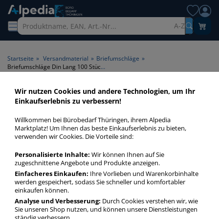
A-Z
Startseite
»
Versandmaterial
»
Briefumschläge
»
Briefumschläge Din Lang 100 Stück mit Fenster
Wir nutzen Cookies und andere Technologien, um Ihr
Briefumschläge Din Lang 100
Einkaufserlebnis zu verbessern!
Stück mit Fenster > Fenster
Willkommen bei Bürobedarf Thüringen, ihrem Alpedia
mit Fenster > Inhalt 100 Stück
Marktplatz! Um Ihnen das beste Einkaufserlebnis zu bieten,
verwenden wir Cookies. Die Vorteile sind:
Briefumschläge Din Lang mit Fenster 100 Stück in bester
Personalisierte Inhalte:
Wir können Ihnen auf Sie
Qualität zum günstigen Preis. Finden Sie schnell
zugeschnittene Angebote und Produkte anzeigen.
Briefumschläge Din Lang mit Fenster 100 Stück mit unserer
Einfacheres Einkaufen:
Ihre Vorlieben und Warenkorbinhalte
Filter-Funktion.
werden gespeichert, sodass Sie schneller und komfortabler
einkaufen können.
Analyse und Verbesserung:
Durch Cookies verstehen wir, wie
Briefumschläge Din Lang 100 Stück mit Fenster
Sie unseren Shop nutzen, und können unsere Dienstleistungen
ständig verbessern.