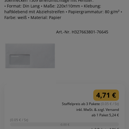
Soennecken 1309 Briefumschläge mit Fenster.
• Format: Din Lang • Maße: 220x110mm • Klebung:
haftklebend mit Abziehstreifen • Papiergrammatur: 80 g/m² •
Farbe: weiß • Material: Papier
Art.-Nr. H327663801-76645
4,71 €
Staffelpreis ab 3 Pakete
(0.05 € / St)
inkl. MwSt. & zzgl. Versand
ab 1 Paket 5,24 €
(0.05 € / St)
-0,00 €