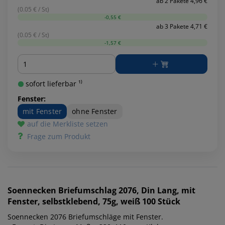
ab 2 Pakete 4,96 €
(0.05 € / St)
-0,55 €
ab 3 Pakete 4,71 €
(0.05 € / St)
-1,57 €
Menge
sofort lieferbar ¹⁾
Fenster:
mit Fenster
ohne Fenster
auf die Merkliste setzen
Frage zum Produkt
Soennecken
Briefumschlag 2076, Din Lang, mit
Fenster, selbstklebend, 75g, weiß 100 Stück
Soennecken 2076 Briefumschläge mit Fenster.