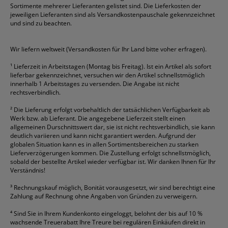
Sortimente mehrerer Lieferanten gelistet sind. Die Lieferkosten der
Gelschreiber
Franken
Packband
Staedtler
Versandmaterial
jeweiligen Lieferanten sind als Versandkostenpauschale gekennzeichnet
Geschäftsbücher
Fripa
Permanentmarker
Tesa
Versandtaschen
und sind zu beachten.
HAN
Tipp-Ex
HP
alle Marken anzeigen
Wir liefern weltweit (Versandkosten für Ihr Land bitte voher erfragen).
¹
Lieferzeit in Arbeitstagen (Montag bis Freitag). Ist ein Artikel als sofort
lieferbar gekennzeichnet, versuchen wir den Artikel schnellstmöglich
innerhalb 1 Arbeitstages zu versenden. Die Angabe ist nicht
rechtsverbindlich.
²
Die Lieferung erfolgt vorbehaltlich der tatsächlichen Verfügbarkeit ab
Werk bzw. ab Lieferant. Die angegebene Lieferzeit stellt einen
allgemeinen Durschnittswert dar, sie ist nicht rechtsverbindlich, sie kann
deutlich variieren und kann nicht garantiert werden. Aufgrund der
globalen Situation kann es in allen Sortimentsbereichen zu starken
Lieferverzögerungen kommen. Die Zustellung erfolgt schnellstmöglich,
sobald der bestellte Artikel wieder verfügbar ist. Wir danken Ihnen für Ihr
Verständnis!
³
Rechnungskauf möglich, Bonität vorausgesetzt, wir sind berechtigt eine
Zahlung auf Rechnung ohne Angaben von Gründen zu verweigern.
⁴
Sind Sie in Ihrem Kundenkonto eingeloggt, belohnt der bis auf 10 %
wachsende Treuerabatt Ihre Treure bei regulären Einkäufen direkt in