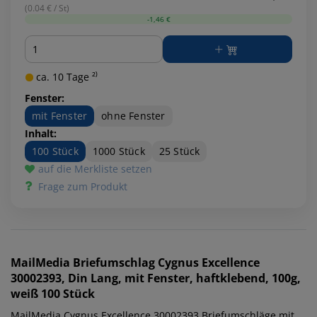
(0.04 € / St)
-1,46 €
Menge
ca. 10 Tage ²⁾
Fenster:
mit Fenster
ohne Fenster
Inhalt:
100 Stück
1000 Stück
25 Stück
auf die Merkliste setzen
Frage zum Produkt
MailMedia
Briefumschlag Cygnus Excellence
30002393, Din Lang, mit Fenster, haftklebend, 100g,
weiß 100 Stück
MailMedia Cygnus Excellence 30002393 Briefumschläge mit