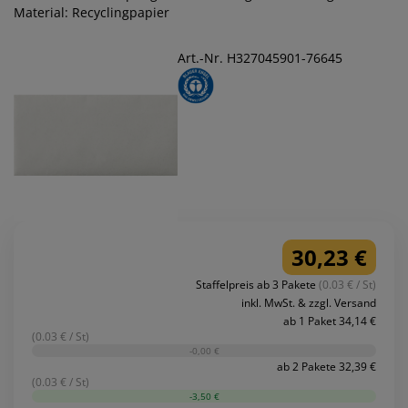
Material: Recyclingpapier
Art.-Nr. H327045901-76645
30,23 €
Staffelpreis ab 3 Pakete
(0.03 € / St)
inkl. MwSt. & zzgl. Versand
ab 1 Paket 34,14 €
(0.03 € / St)
-0,00 €
ab 2 Pakete 32,39 €
(0.03 € / St)
-3,50 €