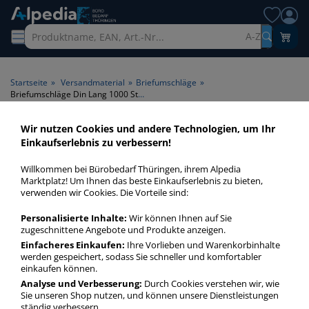
A-Z
Startseite
»
Versandmaterial
»
Briefumschläge
»
Briefumschläge Din Lang 1000 Stück ohne Fenster
Wir nutzen Cookies und andere Technologien, um Ihr
Briefumschläge Din Lang
Einkaufserlebnis zu verbessern!
1000 Stück ohne Fenster >
Willkommen bei Bürobedarf Thüringen, ihrem Alpedia
Fenster ohne Fenster > Inhalt
Marktplatz! Um Ihnen das beste Einkaufserlebnis zu bieten,
verwenden wir Cookies. Die Vorteile sind:
1000 Stück
Personalisierte Inhalte:
Wir können Ihnen auf Sie
zugeschnittene Angebote und Produkte anzeigen.
Briefumschläge Din Lang ohne Fenster 1000 Stück in bester
Qualität zum günstigen Preis. Finden Sie schnell
Einfacheres Einkaufen:
Ihre Vorlieben und Warenkorbinhalte
werden gespeichert, sodass Sie schneller und komfortabler
Briefumschläge Din Lang ohne Fenster 1000 Stück mit
einkaufen können.
unserer Filter-Funktion.
Analyse und Verbesserung:
Durch Cookies verstehen wir, wie
Sie unseren Shop nutzen, und können unsere Dienstleistungen
ständig verbessern.