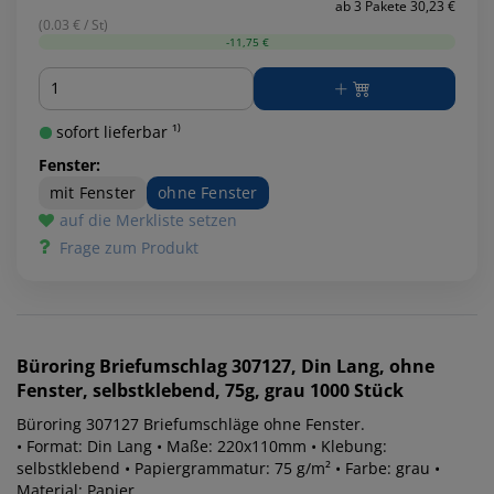
ab 3 Pakete 30,23 €
(0.03 € / St)
-11,75 €
Menge
sofort lieferbar ¹⁾
Fenster:
mit Fenster
ohne Fenster
auf die Merkliste setzen
Frage zum Produkt
Büroring
Briefumschlag 307127, Din Lang, ohne
Fenster, selbstklebend, 75g, grau 1000 Stück
Büroring 307127 Briefumschläge ohne Fenster.
• Format: Din Lang • Maße: 220x110mm • Klebung:
selbstklebend • Papiergrammatur: 75 g/m² • Farbe: grau •
Material: Papier