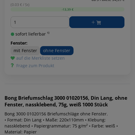
(0.03 € / St)
-13,39 €
Menge
sofort lieferbar ¹⁾
Fenster:
mit Fenster
ohne Fenster
auf die Merkliste setzen
Frage zum Produkt
Bong
Briefumschlag 3000 01020156, Din Lang, ohne
Fenster, nassklebend, 75g, weiß 1000 Stück
Bong 3000 01020156 Briefumschläge ohne Fenster.
• Format: Din Lang • Maße: 220x110mm • Klebung:
nassklebend • Papiergrammatur: 75 g/m² • Farbe: weiß •
Material: Papier