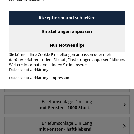
Briefumschläge Din Lang 1000 Stück ohne
Fenster
mehr Infos zur Kategorie
Akzeptieren und schließen
Einstellungen anpassen
Häufig gesucht
Nur Notwendige
Sie können Ihre Cookie-Einstellungen anpassen oder mehr
Briefumschläge Din Lang
darüber erfahren, indem Sie auf „Einstellungen anpassen“ klicken.
mit Fenster
Weitere Informationen finden Sie in unserer
Datenschutzerklärung.
Datenschutzerklärung
Impressum
Briefumschläge Din Lang
ohne Fenster
Briefumschläge Din Lang
mit Fenster - 1000 Stück
Briefumschläge Din Lang
mit Fenster - haftklebend