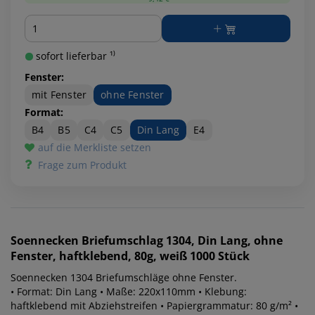
Menge
sofort lieferbar ¹⁾
Fenster:
mit Fenster
ohne Fenster
Format:
B4
B5
C4
C5
Din Lang
E4
auf die Merkliste setzen
Frage zum Produkt
Soennecken
Briefumschlag 1304, Din Lang, ohne
Fenster, haftklebend, 80g, weiß 1000 Stück
Soennecken 1304 Briefumschläge ohne Fenster.
• Format: Din Lang • Maße: 220x110mm • Klebung:
haftklebend mit Abziehstreifen • Papiergrammatur: 80 g/m² •