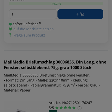
-16,07 €
Menge
sofort lieferbar ¹⁾
auf die Merkliste setzen
Frage zum Produkt
MailMedia
Briefumschlag 30006836, Din Lang, ohne
Fenster, selbstklebend, 75g, grau 1000 Stück
MailMedia 30006836 Briefumschläge ohne Fenster.
• Format: Din Lang • Maße: 220x110mm • Klebung:
selbstklebend • Papiergrammatur: 75 g/m² • Farbe: grau •
Material: Papier
Art.-Nr. H42712501-76247
5/5
(2)