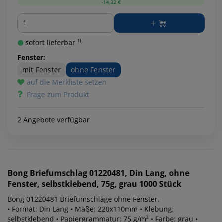
-14,32 €
Menge
sofort lieferbar ¹⁾
Fenster:
mit Fenster
ohne Fenster
auf die Merkliste setzen
Frage zum Produkt
2 Angebote verfügbar
Bong
Briefumschlag 01220481, Din Lang, ohne
Fenster, selbstklebend, 75g, grau 1000 Stück
Bong 01220481 Briefumschläge ohne Fenster.
• Format: Din Lang • Maße: 220x110mm • Klebung:
selbstklebend • Papiergrammatur: 75 g/m² • Farbe: grau •