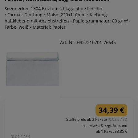
Soennecken 1304 Briefumschläge ohne Fenster.
• Format: Din Lang • Maße: 220x110mm • Klebung:
haftklebend mit Abziehstreifen • Papiergrammatur: 80 g/m² •
Farbe: weiß • Material: Papier
Art.-Nr. H327210701-76645
34,39 €
Staffelpreis ab 3 Pakete
(0.03 € / St)
inkl. MwSt. & zzgl. Versand
ab 1 Paket 38,85 €
(0.04 € / St)