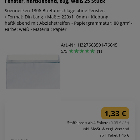
Fenster, haftklebend, 80g, weiß 25 Stück
Soennecken 1306 Briefumschläge ohne Fenster.
• Format: Din Lang • Maße: 220x110mm • Klebung:
haftklebend mit Abziehstreifen • Papiergrammatur: 80 g/m² •
Farbe: weiß • Material: Papier
Art.-Nr. H327663501-76645
5/5
(1)
1,33 €
Staffelpreis ab 4 Pakete
(0.05 € / St)
inkl. MwSt. & zzgl. Versand
ab 1 Paket 1,46 €