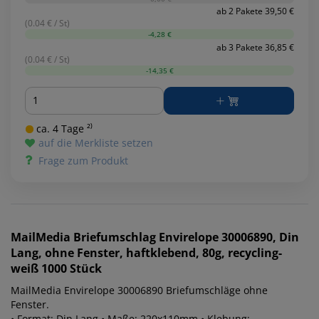
ab 2 Pakete 39,50 €
(0.04 € / St)
-4,28 €
ab 3 Pakete 36,85 €
(0.04 € / St)
-14,35 €
Menge
ca. 4 Tage ²⁾
auf die Merkliste setzen
Frage zum Produkt
MailMedia
Briefumschlag Envirelope 30006890, Din
Lang, ohne Fenster, haftklebend, 80g, recycling-
weiß 1000 Stück
MailMedia Envirelope 30006890 Briefumschläge ohne
Fenster.
• Format: Din Lang • Maße: 220x110mm • Klebung: