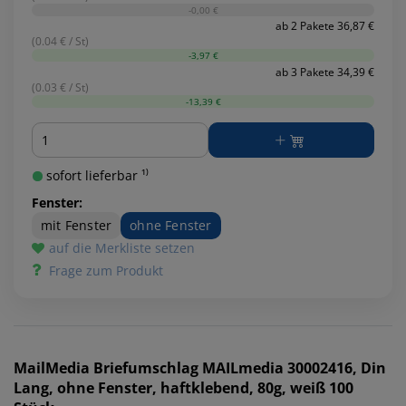
-0,00 €
ab 2 Pakete 36,87 €
(0.04 € / St)
-3,97 €
ab 3 Pakete 34,39 €
(0.03 € / St)
-13,39 €
Menge
sofort lieferbar ¹⁾
Fenster:
mit Fenster
ohne Fenster
auf die Merkliste setzen
Frage zum Produkt
MailMedia
Briefumschlag MAILmedia 30002416, Din
Lang, ohne Fenster, haftklebend, 80g, weiß 100