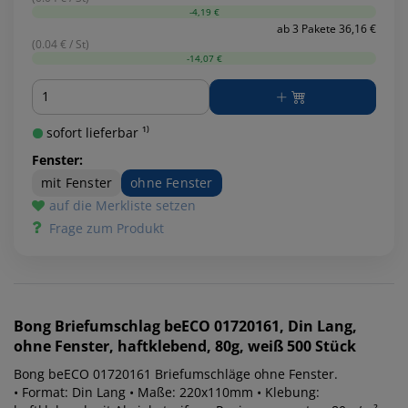
-4,19 €
ab 3 Pakete 36,16 €
(0.04 € / St)
-14,07 €
Menge
sofort lieferbar ¹⁾
Fenster:
mit Fenster
ohne Fenster
auf die Merkliste setzen
Frage zum Produkt
Bong
Briefumschlag beECO 01720161, Din Lang,
ohne Fenster, haftklebend, 80g, weiß 500 Stück
Bong beECO 01720161 Briefumschläge ohne Fenster.
• Format: Din Lang • Maße: 220x110mm • Klebung: