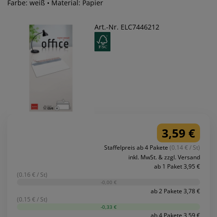
Farbe: weiß • Material: Papier
Art.-Nr. ELC7446212
3,59 €
Staffelpreis ab 4 Pakete
(0.14 € / St)
inkl. MwSt. & zzgl. Versand
ab 1 Paket 3,95 €
(0.16 € / St)
-0,00 €
ab 2 Pakete 3,78 €
(0.15 € / St)
-0,33 €
ab 4 Pakete 3,59 €