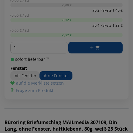
(0.06 € / St)
-0,00 €
ab 2 Pakete 1,40 €
(0.06 € / St)
-0,12 €
ab 4 Pakete 1,33 €
(0.05 € / St)
-0,52 €
Menge
sofort lieferbar ¹⁾
Fenster:
mit Fenster
ohne Fenster
auf die Merkliste setzen
Frage zum Produkt
Büroring
Briefumschlag MAILmedia 307109, Din
Lang, ohne Fenster, haftklebend, 80g, weiß 25 Stück