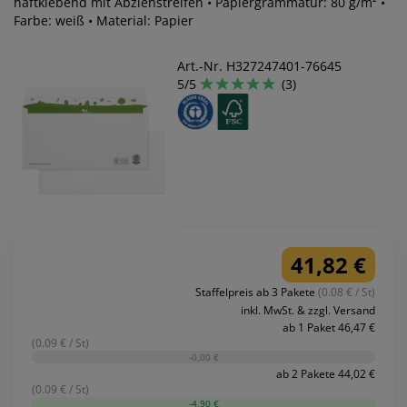
haftklebend mit Abziehstreifen • Papiergrammatur: 80 g/m² •
Farbe: weiß • Material: Papier
Art.-Nr. H327247401-76645
5/5
(3)
41,82 €
Staffelpreis ab 3 Pakete
(0.08 € / St)
inkl. MwSt. & zzgl. Versand
ab 1 Paket 46,47 €
(0.09 € / St)
-0,00 €
ab 2 Pakete 44,02 €
(0.09 € / St)
-4,90 €