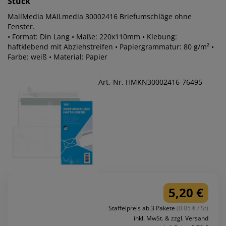
Stück
MailMedia MAILmedia 30002416 Briefumschläge ohne
Fenster.
• Format: Din Lang • Maße: 220x110mm • Klebung:
haftklebend mit Abziehstreifen • Papiergrammatur: 80 g/m² •
Farbe: weiß • Material: Papier
Art.-Nr. HMKN30002416-76495
5,20 €
Staffelpreis ab 3 Pakete
(0.05 € / St)
inkl. MwSt. & zzgl. Versand