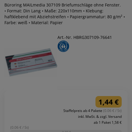
Büroring MAILmedia 307109 Briefumschläge ohne Fenster.
• Format: Din Lang • Maße: 220x110mm • Klebung:
haftklebend mit Abziehstreifen • Papiergrammatur: 80 g/m² •
Farbe: weiß • Material: Papier
Art.-Nr. HBRG307109-76641
1,44 €
Staffelpreis ab 4 Pakete
(0.06 € / St)
inkl. MwSt. & zzgl. Versand
ab 1 Paket 1,58 €
(0.06 € / St)
-0,00 €