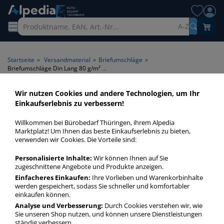
A-Z
Startseite
»
Versandmaterial
»
Briefumschläge
»
Briefumschläge Din Lang 80 g/m² haftklebend ohne Fenster
Wir nutzen Cookies und andere Technologien, um Ihr
Briefumschläge Din Lang 80
Einkaufserlebnis zu verbessern!
g/m² haftklebend ohne
Willkommen bei Bürobedarf Thüringen, ihrem Alpedia
Fenster > Papiergrammatur
Marktplatz! Um Ihnen das beste Einkaufserlebnis zu bieten,
verwenden wir Cookies. Die Vorteile sind:
80 g/m² > Fenster ohne
Fenster > Klebung
Personalisierte Inhalte:
Wir können Ihnen auf Sie
zugeschnittene Angebote und Produkte anzeigen.
haftklebend
Einfacheres Einkaufen:
Ihre Vorlieben und Warenkorbinhalte
werden gespeichert, sodass Sie schneller und komfortabler
einkaufen können.
Briefumschläge Din Lang 80 gm² ohne Fenster haftklebend in
bester Qualität zum günstigen Preis. Finden Sie schnell
Analyse und Verbesserung:
Durch Cookies verstehen wir, wie
Sie unseren Shop nutzen, und können unsere Dienstleistungen
Briefumschläge Din Lang 80 gm² ohne Fenster haftklebend
ständig verbessern.