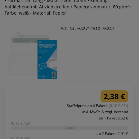
• Format: Din Lang • Maße: 220x110mm • Klebung:
haftklebend mit Abziehstreifen • Papiergrammatur: 80 g/m² •
Farbe: weiß • Material: Papier
Art.-Nr. H42712510-76247
2,38 €
Staffelpreis ab 4 Pakete
(0.10 € / St)
inkl. MwSt. & zzgl. Versand
ab 1 Paket 2,62 €
(0.10 € / St)
-0,00 €
ab 2 Pakete 2,51 €
(0.10 € / St)