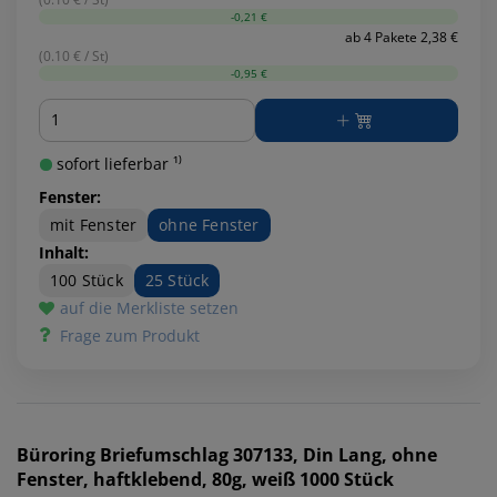
-0,21 €
ab 4 Pakete 2,38 €
(0.10 € / St)
-0,95 €
Menge
sofort lieferbar ¹⁾
Fenster:
mit Fenster
ohne Fenster
Inhalt:
100 Stück
25 Stück
auf die Merkliste setzen
Frage zum Produkt
Büroring
Briefumschlag 307133, Din Lang, ohne
Fenster, haftklebend, 80g, weiß 1000 Stück