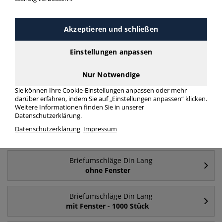
mit unserer Filter-Funktion.
Akzeptieren und schließen
Briefumschläge Din Lang 80 g/m² haftklebend
ohne Fenster
Einstellungen anpassen
mehr Infos zur Kategorie
Nur Notwendige
Sie können Ihre Cookie-Einstellungen anpassen oder mehr
Häufig gesucht
darüber erfahren, indem Sie auf „Einstellungen anpassen“ klicken.
Weitere Informationen finden Sie in unserer
Datenschutzerklärung.
Briefumschläge Din Lang
Datenschutzerklärung
Impressum
mit Fenster
Briefumschläge Din Lang
ohne Fenster
Briefumschläge Din Lang
mit Fenster - 1000 Stück