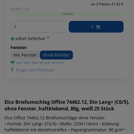
ab 3 Pakete 41,82 €
(0.08 € / St)
-13,96 €
Menge
sofort lieferbar ¹⁾
Fenster:
mit Fenster
ohne Fenster
auf die Merkliste setzen
Frage zum Produkt
Elco
Briefumschlag Office 74462.12, Din Lang+ (C6/5),
ohne Fenster, haftklebend, 80g, weiß 25 Stück
Elco Office 74462.12 Briefumschläge ohne Fenster.
• Format: Din Lang+ (C6/5) • Maße: 229x114mm • Klebung:
haftklebend mit Abziehstreifen • Papiergrammatur: 80 g/m² •